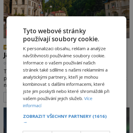
Tyto webové stránky
NEOBJASNĚNÉ UDÁLOSTI
používají soubory cookie.
Temné události v Hřensku 1987:
PREMIUM
K personalizaci obsahu, reklam a analýze
Jak zemřeli tři mladí trampové?
návštěvnosti používáme soubory cookie.
Informace o vašem používání našich
OD
FILIP APPL
9.8.2026
688
stránek také sdílíme s našimi reklamními a
Tři přátelé se v červnu 1987 vydávají na týdenní
analytickými partnery, kteří je mohou
putování Českosaským Švýcarskem. Domů se však
kombinovat s dalšími informacemi, které
nevrátí. O několik měsíců později jsou v
nepřístupných skalách u Hřenska nalezeny jejich
jste jim poskytli nebo které shromáždili při
ZOBRAZIT VÍCE
kostry – a s nimi stopy, které se jen obtížně slučují
vašem používání jejich služeb.
Více
s nešťastnou náhodou. Zabil mladé trampy
informací
přírodní živel, neznámý útočník, nebo někdo, koho
ZOBRAZIT VŠECHNY PARTNERY
(1616)
tehdejší režim nechtěl odhalit? [gallery
→
ids="171131,171132,1711