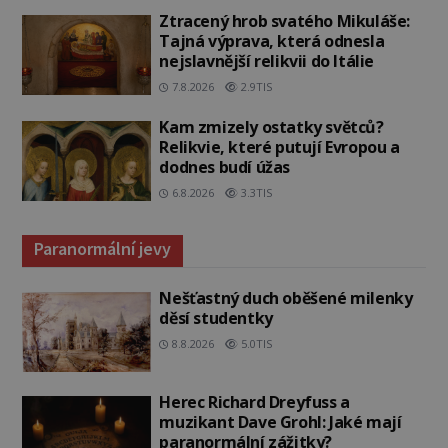
Ztracený hrob svatého Mikuláše:
Tajná výprava, která odnesla
nejslavnější relikvii do Itálie
7.8.2026
2.9TIS
Kam zmizely ostatky světců?
Relikvie, které putují Evropou a
dodnes budí úžas
6.8.2026
3.3TIS
Paranormální jevy
Nešťastný duch oběšené milenky
děsí studentky
8.8.2026
5.0TIS
Herec Richard Dreyfuss a
muzikant Dave Grohl: Jaké mají
paranormální zážitky?