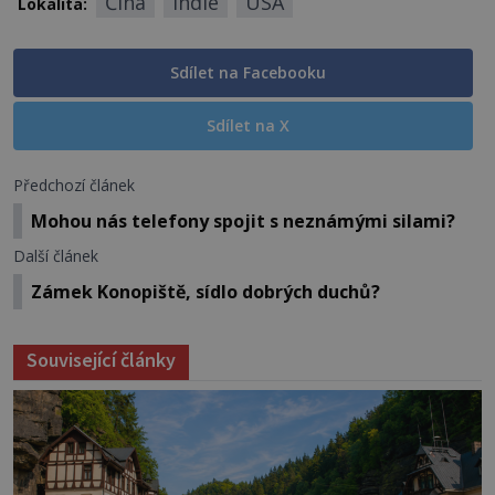
Čína
Indie
USA
Lokalita:
Sdílet na Facebooku
Sdílet na X
Předchozí článek
Mohou nás telefony spojit s neznámými silami?
Další článek
Zámek Konopiště, sídlo dobrých duchů?
Související články