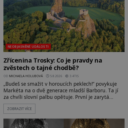
NEOBJASNĚNÉ UDÁLOSTI
Zřícenina Trosky: Co je pravdy na
zvěstech o tajné chodbě?
OD
MICHAELA HOLUBOVÁ
5.8.2026
3.4TIS
„Budeš se smažit v horoucích peklech!“ povykuje
Markéta na o dvě generace mladší Barboru. Ta jí
za chvíli slovní palbu opětuje. První je zarytá
katolička, druhá přesvědčená kališnice. A každá z
ZOBRAZIT VÍCE
nich se usídlí na jedné z věží slavného hradu
Trosky. Šlechtic Ota IV. z Bergova (1399–1452) patří
mezi vůdce protihusitského boje. Za manželku má