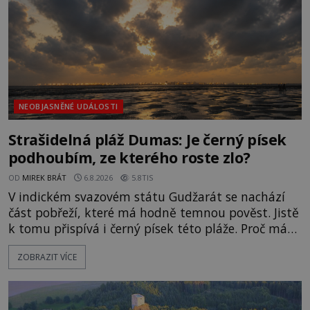
NEOBJASNĚNÉ UDÁLOSTI
Strašidelná pláž Dumas: Je černý písek
podhoubím, ze kterého roste zlo?
OD
MIREK BRÁT
6.8.2026
5.8TIS
V indickém svazovém státu Gudžarát se nachází
část pobřeží, které má hodně temnou pověst. Jistě
k tomu přispívá i černý písek této pláže. Proč má
pláž takové netypické zbarvení? Nakolik jsou
ZOBRAZIT VÍCE
pravdivé historky, že zde došlo k nevysvětlitelným
zmizením turistů? Ti, kteří se nebojí, nás mohou
následovat. Vstupujeme na pláž Dumas ve městě
Surat. Gu