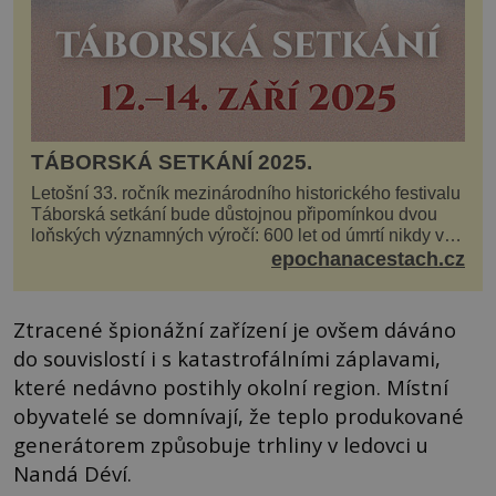
TÁBORSKÁ SETKÁNÍ 2025.
Letošní 33. ročník mezinárodního historického festivalu
Táborská setkání bude důstojnou připomínkou dvou
loňských významných výročí: 600 let od úmrtí nikdy v
poli neporaženého hejtmana Jana Žižky z Tr...
epochanacestach.cz
Ztracené špionážní zařízení je ovšem dáváno
do souvislostí i s katastrofálními záplavami,
které nedávno postihly okolní region. Místní
obyvatelé se domnívají, že teplo produkované
generátorem způsobuje trhliny v ledovci u
Nandá Déví.