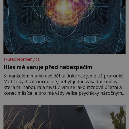
skutecnepribehy.cz
Hlas mě varuje před nebezpečím
S manželem máme dvě děti a dokonce jsme už prarodiči.
Mohla bych žít normálně, nebýt jedné zásadní změny,
která mi nabourala mysl. Živím se jako mzdová účetní a
konec měsíce je pro mě vždy velice psychicky náročným
obdobím. Od té chvíle, co máme vnoučata, mi dcera čím
dál častěji volá o pomoc, co se hlídání týče. Dalo by se