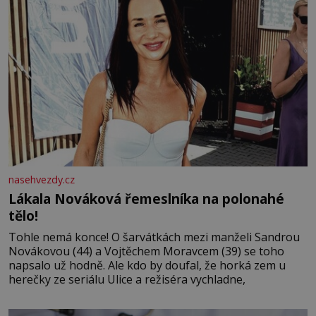
nasehvezdy.cz
Lákala Nováková řemeslníka na polonahé
tělo!
Tohle nemá konce! O šarvátkách mezi manželi Sandrou
Novákovou (44) a Vojtěchem Moravcem (39) se toho
napsalo už hodně. Ale kdo by doufal, že horká zem u
herečky ze seriálu Ulice a režiséra vychladne,