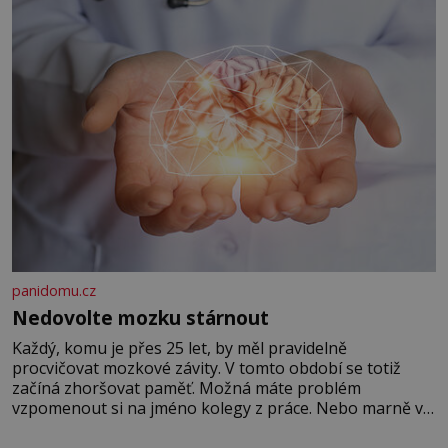
panidomu.cz
Nedovolte mozku stárnout
Každý, komu je přes 25 let, by měl pravidelně
procvičovat mozkové závity. V tomto období se totiž
začíná zhoršovat paměť. Možná máte problém
vzpomenout si na jméno kolegy z práce. Nebo marně v
paměti lovíte název knížky, kterou jste nedávno přečetli.