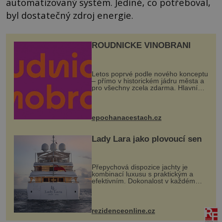
automatizovaný systém. Jediné, co potřeboval,
byl dostatečný zdroj energie.
ROUDNICKÉ VINOBRANÍ
Letos poprvé podle nového konceptu
– přímo v historickém jádru města a
pro všechny zcela zdarma. Hlavní
program se odehraje na Karlově a
Husově náměstí. Návštěvníci se
mohou těšit na víno, burčák, pes...
epochanacestach.cz
Lady Lara jako plovoucí sen
Přepychová dispozice jachty je
kombinací luxusu s praktickým a
efektivním. Dokonalost v každém
detailu představuje značka Fendi
Casa, kterou byly vybaveny její
paluby. Monacký přístav nabízí
každoročn...
rezidenceonline.cz