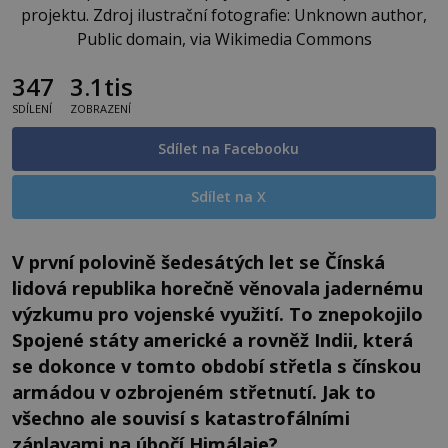
projektu. Zdroj ilustrační fotografie: Unknown author,
Public domain, via Wikimedia Commons
347
3.1tis
SDÍLENÍ
ZOBRAZENÍ
Sdílet na Facebooku
Sdílet na X
V první polovině šedesátých let se Čínská
lidová republika horečně věnovala jadernému
výzkumu pro vojenské využití. To znepokojilo
Spojené státy americké a rovněž Indii, která
se dokonce v tomto období střetla s čínskou
armádou v ozbrojeném střetnutí. Jak to
všechno ale souvisí s katastrofálními
záplavami na úbočí Himálaje?