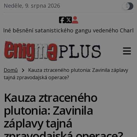
Neděle, 9. srpna 2026
tického gangu vedeného Charlesem Mansonem, při ně
Domů
Kauza ztraceného plutonia: Zavinila záplavy
tajná zpravodajská operace?
Kauza ztraceného
plutonia: Zavinila
záplavy tajná
zpravodajská operace?