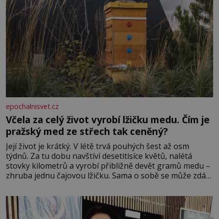
epochalnisvet.cz
Včela za celý život vyrobí lžičku medu. Čím je
pražský med ze střech tak ceněný?
Její život je krátký. V létě trvá pouhých šest až osm
týdnů. Za tu dobu navštíví desetitisíce květů, nalétá
stovky kilometrů a vyrobí přibližně devět gramů medu –
zhruba jednu čajovou lžičku. Sama o sobě se může zdát
bezvýznamná. Teprve když se spojí s dalšími desítkami
tisíc příslušnic svého včelstva, vznikne jeden z
nejdokonalejších organismů