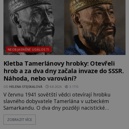
skutečně jistou
NEOBJASNĚNÉ UDÁLOSTI
Kletba Tamerlánovy hrobky: Otevřeli
hrob a za dva dny začala invaze do SSSR.
Náhoda, nebo varování?
OD
HELENA STEJSKALOVÁ
4.8.2026
3.1TIS
V červnu 1941 sovětští vědci otevírají hrobku
slavného dobyvatele Tamerlána v uzbeckém
Samarkandu. O dva dny později nacistické
Německo zahajuje operaci Barbarossa a napadá
ZOBRAZIT VÍCE
Sovětský svaz. Shoda dat je natolik zarážející, že se
rodí jedna z nejslavnějších „kleteb“ 20. století. Je