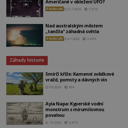
Američané v obležení UFO?
PREMIUM
27.7.2026
3.5TIS
Nad australským městem
„tančila“ záhadná světla
PREMIUM
4.7.2026
3.4TIS
Záhady historie
Smírčí kříže: Kamenní svědkové
vražd, pomsty a dávných vin
9.8.2026
434
Ayia Napa: Kyperské vodní
monstrum s mírumilovnou
povahou
7.8.2026
5.4TIS