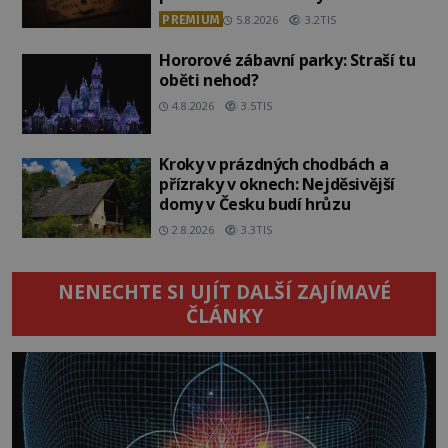
PREMIUM
5.8.2026
3.2TIS
Hororové zábavní parky: Straší tu
oběti nehod?
4.8.2026
3.5TIS
Kroky v prázdných chodbách a
přízraky v oknech: Nejděsivější
domy v Česku budí hrůzu
2.8.2026
3.3TIS
NENECHTE SI UJÍT DALŠÍ ZAJÍMAVÉ
ČLÁNKY