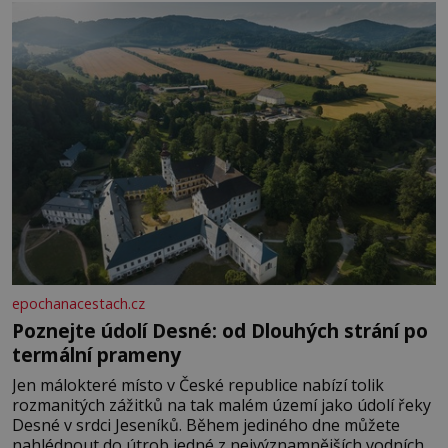
Je to opravdu tak, s věkem jako kdyby se paměť
rozhodla stávkovat. Cvičte
epochanacestach.cz
Poznejte údolí Desné: od Dlouhých strání po
termální prameny
Jen málokteré místo v České republice nabízí tolik
rozmanitých zážitků na tak malém území jako údolí řeky
Desné v srdci Jeseníků. Během jediného dne můžete
nahlédnout do útrob jedné z nejvýznamnějších vodních