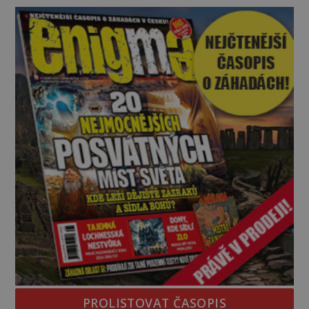
na legendě něco pravdy, nebo jde jen o fascinující
souhru okolností? Když antropolog Michail
Gerasimov (1907-1970) a
PROLISTOVAT ČASOPIS