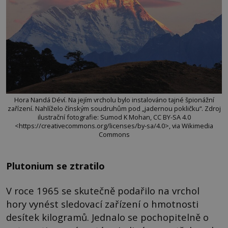
Hora Nandá Déví. Na jejím vrcholu bylo instalováno tajné špionážní
zařízení. Nahlíželo čínským soudruhům pod „jadernou pokličku“. Zdroj
ilustrační fotografie: Sumod K Mohan, CC BY-SA 4.0
<https://creativecommons.org/licenses/by-sa/4.0>, via Wikimedia
Commons
Plutonium se ztratilo
V roce 1965 se skutečně podařilo na vrchol
hory vynést sledovací zařízení o hmotnosti
desítek kilogramů. Jednalo se pochopitelně o