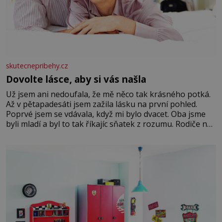
skutecnepribehy.cz
Dovolte lásce, aby si vás našla
Už jsem ani nedoufala, že mě něco tak krásného potká.
Až v pětapadesáti jsem zažila lásku na první pohled.
Poprvé jsem se vdávala, když mi bylo dvacet. Oba jsme
byli mladí a byl to tak říkajíc sňatek z rozumu. Rodiče nás
dali dohromady, Toník byl dobře zaopatřený mladý muž.
Manželství nám oběma moc nesvědčilo, brzy jsme zjistili,
že