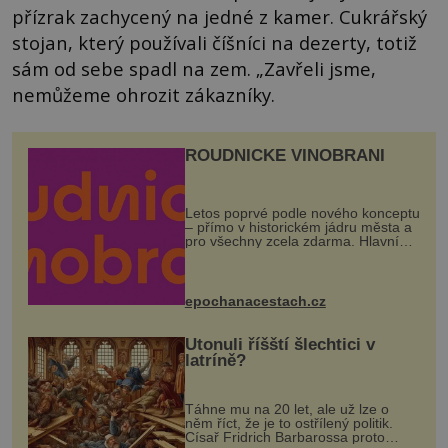
přízrak zachycený na jedné z kamer. Cukrářský
stojan, který používali číšníci na dezerty, totiž
sám od sebe spadl na zem. „Zavřeli jsme,
nemůžeme ohrozit zákazníky.
ROUDNICKÉ VINOBRANÍ
Letos poprvé podle nového konceptu
– přímo v historickém jádru města a
pro všechny zcela zdarma. Hlavní
program se odehraje na Karlově a
Husově náměstí. Návštěvníci se
mohou těšit na víno, burčák, pes...
epochanacestach.cz
Utonuli říšští šlechtici v
latríně?
Táhne mu na 20 let, ale už lze o
něm říct, že je to ostřílený politik.
Císař Fridrich Barbarossa proto