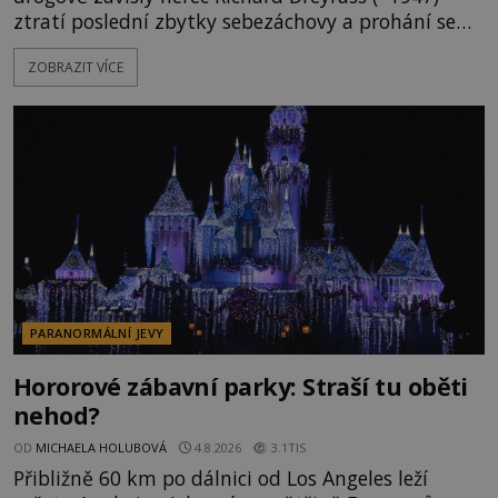
ztratí poslední zbytky sebezáchovy a prohání se
po silnicích ve svém mercedesu jako utržený ze
ZOBRAZIT VÍCE
řetězu. Vše vyvrcholí katastrofou, když to Dreyfuss
napálí v plné rychlosti do stromu! Policie ve vraku
následně nalezne schovaný kokain. Tímto
momentem se slavnému
PARANORMÁLNÍ JEVY
Hororové zábavní parky: Straší tu oběti
nehod?
OD
MICHAELA HOLUBOVÁ
4.8.2026
3.1TIS
Přibližně 60 km po dálnici od Los Angeles leží