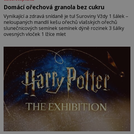
Domácí ořechová granola bez cukru
Vynikající a zdravá snídaně je tu! Suroviny Vždy 1 šálek –
neloupaných mandlí kešu ořechů vlašských ořechů
slunečnicových semínek semínek dýně rozinek 3 šálky
ovesných vloček 1 lžíce mlet