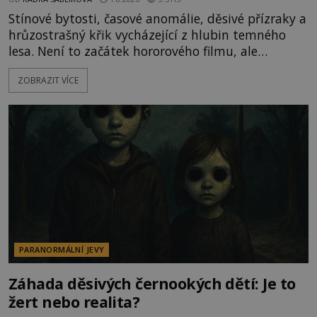
Stínové bytosti, časové anomálie, děsivé přízraky a
hrůzostrašný křik vycházející z hlubin temného
lesa. Není to začátek hororového filmu, ale
události, které popisují návštěvníci lesů, které jsou
ZOBRAZIT VÍCE
označovány jako nejděsivější na světě. Lidé bydlící
v jejich blízkosti se jim i za bílého dne obloukem
vyhýbají! Už jste o těchto lesích slyšeli? A odvážili
byste se je navštívit? [gallery ids="17
PARANORMÁLNÍ JEVY
Záhada děsivých černookých dětí: Je to
žert nebo realita?