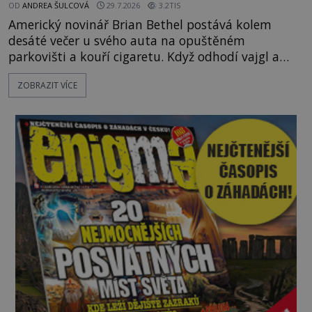
OD
ANDREA ŠULCOVÁ
29.7.2026
3.2TIS
Americký novinář Brian Bethel postává kolem
desáté večer u svého auta na opuštěném
parkovišti a kouří cigaretu. Když odhodí vajgl a
chystá se nastoupit do auta, přijdou k němu dva
ZOBRAZIT VÍCE
mladí chlapci, kterým může být okolo 14 let.
„Pane, byl byste tak laskav a svezl nás domů? Je to
pouhých několik minut od tohoto parkoviště,“
zeptá se suverénně jeden z nich. P