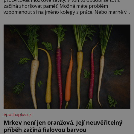
začíná zhoršovat paměť. Možná máte problém
vzpomenout si na jméno kolegy z práce. Nebo marně v
paměti lovíte název knížky, kterou jste nedávno přečetli.
Je to opravdu tak, s věkem jako kdyby se paměť
rozhodla stávkovat. Cvičte
epochaplus.cz
Mrkev není jen oranžová. Její neuvěřitelný
příběh začíná fialovou barvou