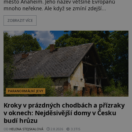
město Anaheim. Jeho název většině Evropanů
mnoho neřekne. Ale když se zmíní zdejší
Disneyland, je hned jasno. Zábavní park vyroste na
ZOBRAZIT VÍCE
poklidném místě bývalého sadu pomerančovníků.
Klid tu teď rozhodně nepanuje, park navštíví
kolem 17 000 000 zábavychtivých lidí ročně. A ač je
velká snaha to utajit, někteří z
PARANORMÁLNÍ JEVY
Kroky v prázdných chodbách a přízraky
v oknech: Nejděsivější domy v Česku
budí hrůzu
OD
HELENA STEJSKALOVÁ
2.8.2026
3.3TIS