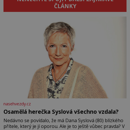
ČLÁNKY
nasehvezdy.cz
Osamělá herečka Syslová všechno vzdala?
Nedávno se povídalo, že má Dana Syslová (80) blízkého
přítele, který je jí oporou. Ale je to ještě vůbec pravda? V