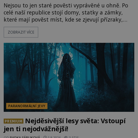
Nejsou to jen staré pověsti vyprávěné u ohně. Po
celé naší republice stojí domy, statky a zámky,
které mají pověst míst, kde se zjevují přízraky,
ozývají nevysvětlitelné zvuky nebo se dějí podivné
ZOBRAZIT VÍCE
jevy. Zatímco historici většinou hledají racionální
vysvětlení, záhadologové upozorňují, že některé
lokality vykazují nápadně podobná svědectví po
celé generace. A právě tato opakující se svědectví
ud
PARANORMÁLNÍ JEVY
Nejděsivější lesy světa: Vstoupí
PREMIUM
jen ti nejodvážnější!
OD
RADKA SÁBLIKOVÁ
1.8.2026
3.5TIS