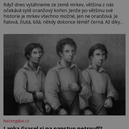
Když dnes vytáhneme ze země mrkev, většina z nás
očekává sytě oranžový kořen. Jenže po většinu své
historie je mrkev všechno možné, jen ne oranžová. Je
fialová, žlutá, bílá, někdy dokonce téměř černá. Až díky
stovkám let pečlivého šlechtění se z ní stává zelenina,
bez které si českou zahradu ani nedokážeme představit.
Její příběh je
historyplus.cz
Lapka Grasel si na panstvo netroufl?