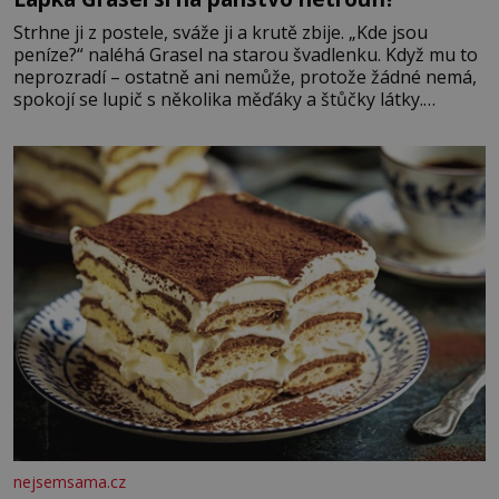
Strhne ji z postele, sváže ji a krutě zbije. „Kde jsou
peníze?“ naléhá Grasel na starou švadlenku. Když mu to
neprozradí – ostatně ani nemůže, protože žádné nemá,
spokojí se lupič s několika měďáky a štůčky látky.
Zraněná žena pár dní nato umírá. Je to muž nebývale
krutý. Jeho činy budí hrůzu ještě dlouho po jeho smrti
nejsemsama.cz