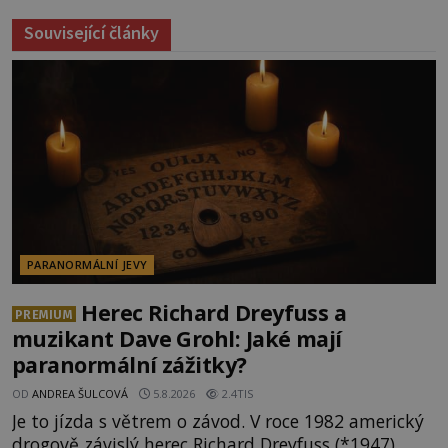
Související články
PARANORMÁLNÍ JEVY
Herec Richard Dreyfuss a
PREMIUM
muzikant Dave Grohl: Jaké mají
paranormální zážitky?
OD
ANDREA ŠULCOVÁ
5.8.2026
2.4TIS
Je to jízda s větrem o závod. V roce 1982 americký
drogově závislý herec Richard Dreyfuss (*1947)