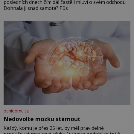
posledních dnech čím dál častěji mluví o svém odchodu.
Dohnala ji snad samota? Půs
panidomu.cz
Nedovolte mozku stárnout
Každý, komu je přes 25 let, by měl pravidelně
procvičovat mozkové závity. V tomto období se totiž