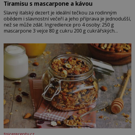
Tiramisu s mascarpone a kávou
Slavný italský dezert je ideální tečkou za rodinným
obědem i slavnostní večeří a jeho příprava je jednodušší,
než se může zdát. Ingredience pro 4 osoby: 250 g
mascarpone 3 vejce 80 g cukru 200 g cukrářských
piškotů 250 ml silné kávy 2 lžíce amaretta kakao na
posypání Postup: Oddělte žloutky od bílků. Žloutky
vyšlehejte s cukrem do světlé pěny a postupně do nich
vmíchejte mascarpone, aby vznikl hladký
tisicereceptu.cz