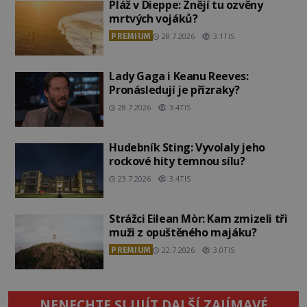
Pláž v Dieppe: Znějí tu ozvěny
mrtvých vojáků?
PREMIUM
28.7.2026
3.1TIS
Lady Gaga i Keanu Reeves:
Pronásledují je přízraky?
28.7.2026
3.4TIS
Hudebník Sting: Vyvolaly jeho
rockové hity temnou sílu?
23.7.2026
3.4TIS
Strážci Eilean Mòr: Kam zmizeli tři
muži z opuštěného majáku?
PREMIUM
22.7.2026
3.0TIS
NENECHTE SI UJÍT DALŠÍ ZAJÍMAVÉ