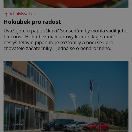
epochalnisvet.cz
Holoubek pro radost
Uvažujete o papouškovi? Sousedům by mohla vadit jeho
hlučnost. Holoubek diamantový komunikuje téměř
neslyšitelným pípáním, je roztomilý a hodí se i pro
chovatele začátečníky. Jedná se o nenáročného
klidného ptáčka, který většinu dne jen posedává. Hodně
času tráví na zemi, kde sbírá zbytky semínek Jeho
domovinou je prakticky celá Austrálie s výjimkou
pobřežní oblasti.