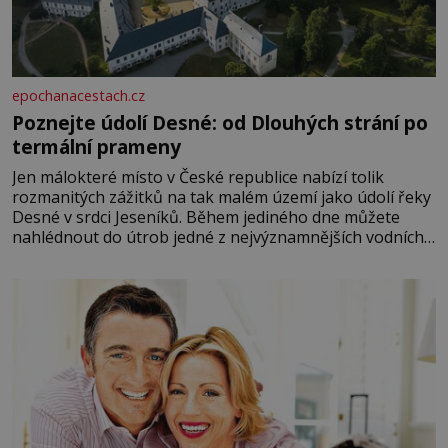
epochanacestach.cz
Poznejte údolí Desné: od Dlouhých strání po
termální prameny
Jen málokteré místo v České republice nabízí tolik
rozmanitých zážitků na tak malém území jako údolí řeky
Desné v srdci Jeseníků. Během jediného dne můžete
nahlédnout do útrob jedné z nejvýznamnějších vodních
elektráren v Evropě, vydat se na horské hřebeny, projet
se na koloběžce a den zakončit poznáváním památek ve
Velkých Losinách nebo v termálním