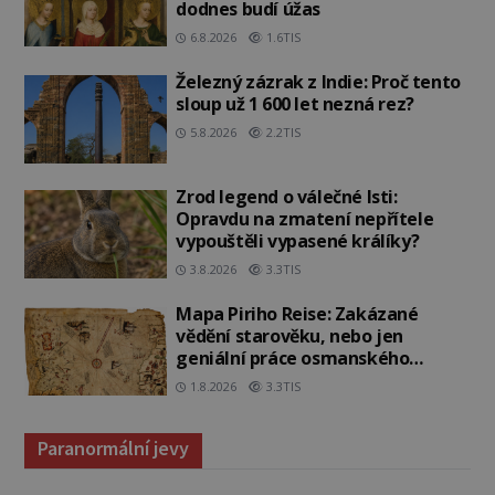
dodnes budí úžas
6.8.2026
1.6TIS
Železný zázrak z Indie: Proč tento
sloup už 1 600 let nezná rez?
5.8.2026
2.2TIS
Zrod legend o válečné lsti:
Opravdu na zmatení nepřítele
vypouštěli vypasené králíky?
3.8.2026
3.3TIS
Mapa Piriho Reise: Zakázané
vědění starověku, nebo jen
geniální práce osmanského
admirála?
1.8.2026
3.3TIS
Paranormální jevy