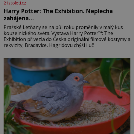
21stoleti.cz
Harry Potter: The Exhibition. Neplecha
zahájena…
Pražské Letňany se na půl roku proměnily v malý kus
kouzelnického světa. Výstava Harry Potter™: The
Exhibition přivezla do Česka originální filmové kostýmy a
rekvizity, Bradavice, Hagridovu chýši i uč