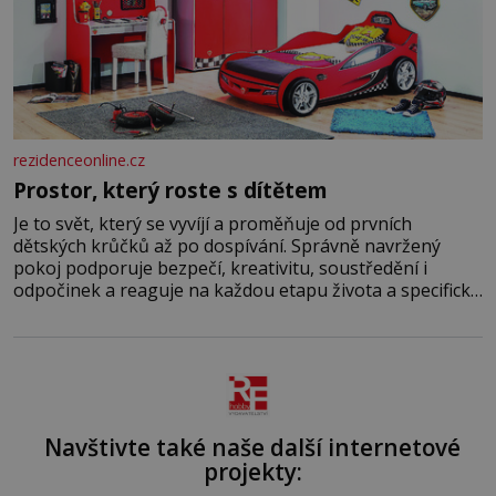
rezidenceonline.cz
Prostor, který roste s dítětem
Je to svět, který se vyvíjí a proměňuje od prvních
dětských krůčků až po dospívání. Správně navržený
pokoj podporuje bezpečí, kreativitu, soustředění i
odpočinek a reaguje na každou etapu života a specifické
potřeby dítěte. Pro nejmenší je klíčová jednoduchost,
měkkost a bezpečí, proto by pokoj miminka měl působit
především klidně a útulně. Předškolní věk je
Navštivte také naše další internetové
projekty: