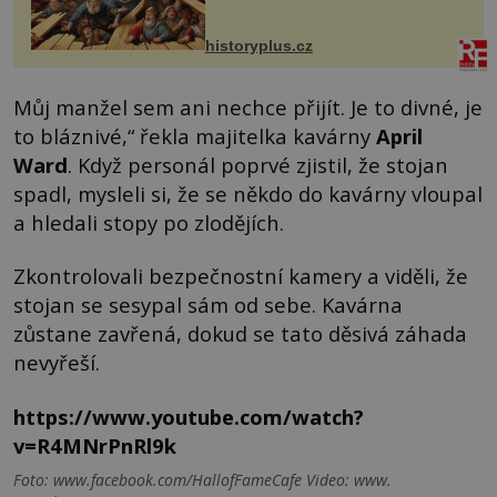
posílá svého syna a dědice Jindřicha
VI. do Erfurtu, aby se stal
prostředníkem při řešení sporu m...
historyplus.cz
Můj manžel sem ani nechce přijít. Je to divné, je
to bláznivé,“ řekla majitelka kavárny
April
Ward
. Když personál poprvé zjistil, že stojan
spadl, mysleli si, že se někdo do kavárny vloupal
a hledali stopy po zlodějích.
Zkontrolovali bezpečnostní kamery a viděli, že
stojan se sesypal sám od sebe. Kavárna
zůstane zavřená, dokud se tato děsivá záhada
nevyřeší.
https://www.youtube.com/watch?
v=R4MNrPnRl9k
Foto: www.facebook.com/HallofFameCafe Video: www.