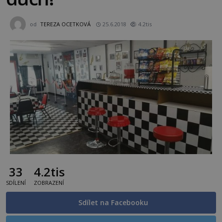
od
TEREZA OCETKOVÁ
25.6.2018
4.2tis
33
4.2tis
SDÍLENÍ
ZOBRAZENÍ
Sdílet na Facebooku