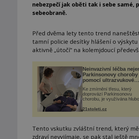
nebezpečí jak oběti tak i sebe samé, 
sebeobraně.
Před dvěma lety tento trend naneštěstí
tamní policie desítky hlášení o výskytu
aktivně „útočí“ na kolemjdoucí předevš
Neinvazivní léčba neje
Parkinsonovy choroby
pomocí ultrazvukové
„helmy“
Ke zmírnění třesu, který
doprovází Parkinsonovu
chorobu, je využívána hlub
mozková stimulace, která 
vyžaduje vysoce invazivní
21stoleti.cz
zákrok. Ultrazvuk zase nen
vhodný k dostatečně přes
zacílení ...
Tento vskutku zvláštní trend, který m
zdraví nevyjímaje, se pak stal ještě mn