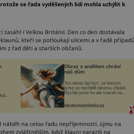
protože se řada vyděšených lidí mohla uchýlit k
 zasáhl i Velkou Británii. Den co den dostávala
 klaunů, kteří se potloukají ulicemi a v řadě případ
ím z řad dětí a starších občanů.
n
Obraz s andělem chrání
náš dům
Ten obraz byl kýč, se kterým
jsme se nechtěli nikomu chlubit.
Rychle jsme ho ale vraceli na
oká
jeho místo. S manželem Vaškem
však
jsme si pořídili chaloupku, takový
skutecnepribehy.cz
domek na severu Čech, kde
í
jsme si naplánova...
nému
ěl náběh na celou řadu nepříjemností, újmu na
ohem zvláštnějším, když klauni narazili na