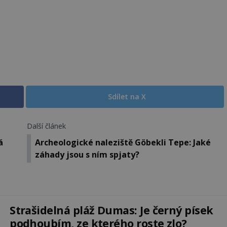
Sdílet na X
Další článek
á
Archeologické naleziště Göbekli Tepe: Jaké
záhady jsou s ním spjaty?
Strašidelná pláž Dumas: Je černý písek
podhoubím, ze kterého roste zlo?