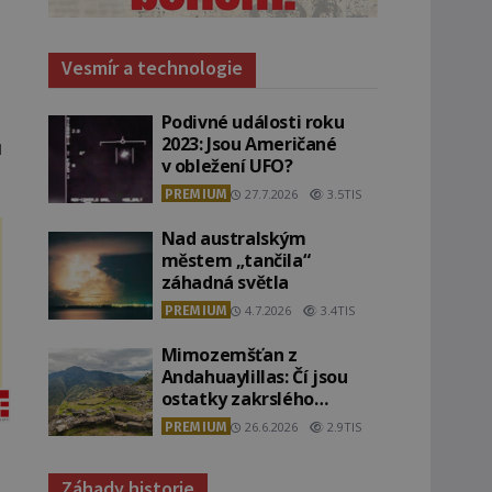
Vesmír a technologie
Podivné události roku
2023: Jsou Američané
ů
v obležení UFO?
PREMIUM
27.7.2026
3.5TIS
Nad australským
městem „tančila“
záhadná světla
PREMIUM
4.7.2026
3.4TIS
Mimozemšťan z
Andahuaylillas: Čí jsou
ostatky zakrslého
stvoření s ohromnou
PREMIUM
26.6.2026
2.9TIS
lebkou?
Záhady historie