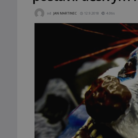
od
JAN MARTINEC
12.9.2018
4.0tis