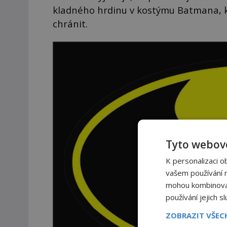
kladného hrdinu v kostýmu Batmana, kt
chránit.
Tyto webové
K personalizaci o
vašem používání na
mohou kombinovat 
používání jejich s
ZOBRAZIT VŠE