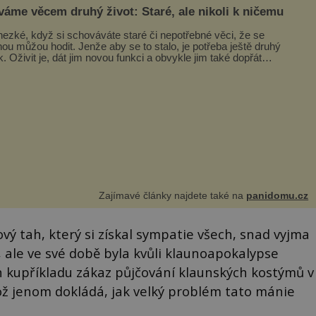
váme věcem druhý život: Staré, ale nikoli k ničemu
hezké, když si schováváte staré či nepotřebné věci, že se
nou můžou hodit. Jenže aby se to stalo, je potřeba ještě druhý
k. Oživit je, dát jim novou funkci a obvykle jim také dopřát
ášlova...
Zajímavé články najdete také na
panidomu.cz
vý tah, který si získal sympatie všech, snad vyjma
a, ale ve své době byla kvůli klaunoapokalypse
ch kupříkladu zákaz půjčování klaunských kostýmů v
ž jenom dokládá, jak velký problém tato mánie