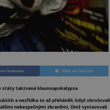
t na Facebooku
Sdílet na Twitteru
ené státy takzvaná klaunoapokalypsa.
 ulicích a nezřídka to až přeháněli, když ohrožovali
alšími nebezpečnými zbraněmi, čímž vystavovali