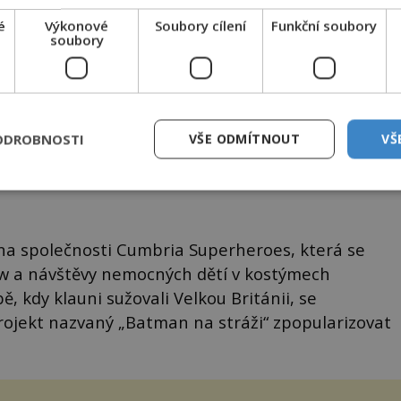
é
Výkonové
Soubory cílení
Funkční soubory
soubory
muž se klaunům postavil.
ODROBNOSTI
VŠE ODMÍTNOUT
VŠ
dea s Batmanem, který zlomyslné klauny pěkně
tehavenu se stal náhle hrdinou internetu. Kdo to
lena společnosti Cumbria Superheroes, která se
ow a návštěvy nemocných dětí v kostýmech
 kdy klauni sužovali Velkou Británii, se
projekt nazvaný „Batman na stráži“ zpopularizovat