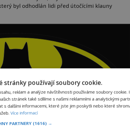
erý byl odhodlán lidi před útočícími klauny
 stránky používají soubory cookie.
bsahu, reklam a analýze návštěvnosti používáme soubory cookie. 
šich stránek také sdílíme s našimi reklamními a analytickými partn
s dalšími informacemi, které jste jim poskytli nebo které shromá
lužeb.
Více informací
CHNY PARTNERY
(1616) →