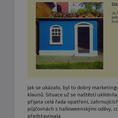
Dá
Je 
jed
kro
zkr
Jak se ukázalo, byl to dobrý marketingo
klaunů. Situace už se naštěstí uklidnil
přijata celá řada opatření, zahrnující
půjčovnách s halloweenskými oděvy, co
představovala.