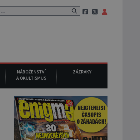
auraci, pak si na ulici zavolá taxi, nasedne do něj a už ho nikdy nik
NÁBOŽENSTVÍ
ZÁZRAKY
A OKULTISMUS