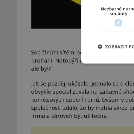
Nezbytně nutn
soubory
Netopýří 
ZOBRAZIT P
Sociálními sítěmi se začala množit vi
prohání. Netopýří muž z britského Whi
ale byl?
Jak se později ukázalo, jednalo se o č
obvykle specializovala na zábavné sh
komiksových superhrdinů. Ovšem v době,
společnosti zdálo, že by mohla skrze 
firmu a zároveň být užitečná.