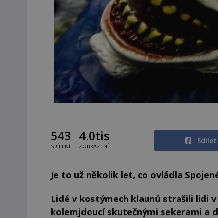
543
4.0tis
Sdíle
SDÍLENÍ
ZOBRAZENÍ
Je to už několik let, co ovládla Spoj
Lidé v kostýmech klaunů strašili lidi v
kolemjdoucí skutečnými sekerami a d