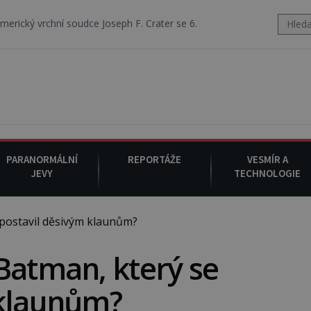
soudce Joseph F. Crater se 6. srpna 1930 navečeří ve své oblíbené rest
PARANORMÁLNÍ
REPORTÁŽE
VESMÍR A
JEVY
TECHNOLOGIE
postavil děsivým klaunům?
Batman, který se
 klaunům?