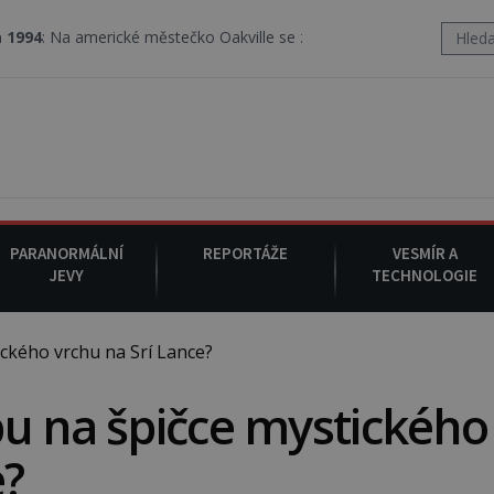
rické městečko Oakville se z nebe snáší podivná rosolovitá látka
PARANORMÁLNÍ
REPORTÁŽE
VESMÍR A
JEVY
TECHNOLOGIE
ckého vrchu na Srí Lance?
u na špičce mystického
e?