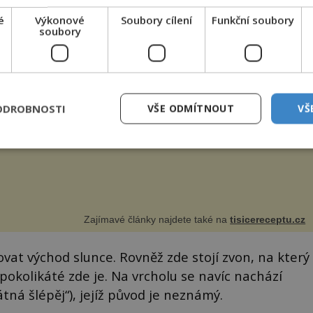
é
Výkonové
Soubory cílení
Funkční soubory
soubory
ňové muffiny s bylinkami
né dýňové muffiny s bylinkami a feta sýrem vytvářejí
alou harmonii chutí. Jistě si je zamilujete. Suroviny na 12
ů 250 g dýně Hokaido 2 lžíce olivového oleje sůl, pepř hrst
ekaných špen...
ODROBNOSTI
VŠE ODMÍTNOUT
VŠ
Zajímavé články najdete také na
tisicereceptu.cz
vovat východ slunce. Rovněž zde stojí zvon, na který
pokolikáté zde je. Na vrcholu se navíc nachází
tná šlépěj“), jejíž původ je neznámý.