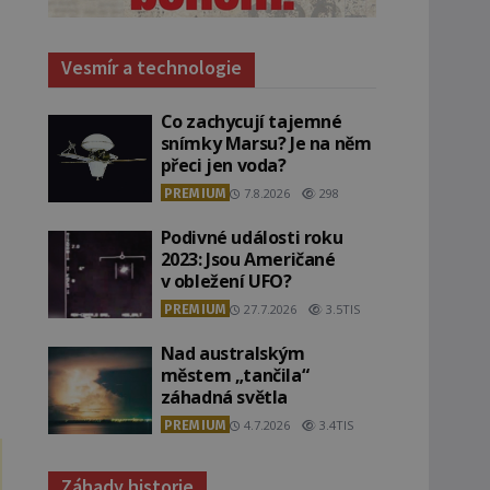
Vesmír a technologie
Co zachycují tajemné
snímky Marsu? Je na něm
přeci jen voda?
PREMIUM
7.8.2026
298
Podivné události roku
2023: Jsou Američané
v obležení UFO?
PREMIUM
27.7.2026
3.5TIS
Nad australským
městem „tančila“
záhadná světla
PREMIUM
4.7.2026
3.4TIS
Záhady historie