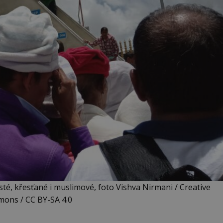
sté, křesťané i muslimové, foto Vishva Nirmani / Creative
ons / CC BY-SA 4.0