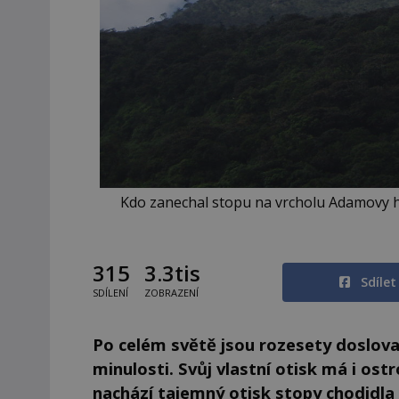
Kdo zanechal stopu na vrcholu Adamovy h
315
3.3tis
Sdíle
SDÍLENÍ
ZOBRAZENÍ
Po celém světě jsou rozesety doslova 
minulosti. Svůj vlastní otisk má i ost
nachází tajemný otisk stopy chodidla 