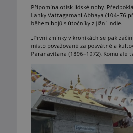
Připomíná otisk lidské nohy. Předpokládá
Lanky Vattagamani Abhaya (104–76 př. n
během bojů s útočníky z jižní Indie.
„První zmínky v kronikách se pak začín
místo považované za posvátné a kultovn
Paranavitana (1896–1972). Komu ale ta