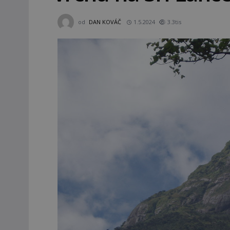
od
DAN KOVÁČ
1.5.2024
3.3tis