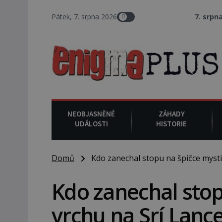
Pátek, 7. srpna 2026
7. srpna 1994
: Na ame
NEOBJASNĚNÉ
ZÁHADY
UDÁLOSTI
HISTORIE
Domů
Kdo zanechal stopu na špičce mysti
Kdo zanechal stop
vrchu na Srí Lanc