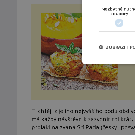
Nezbytně nutn
soubory
Dý
Sla
dokon
kus
nas
ZOBRAZIT P
Ti chtějí z jejího nejvyššího bodu obdi
má každý návštěvník zazvonit tolikrát, 
proláklina zvaná Srí Pada (česky „posvá