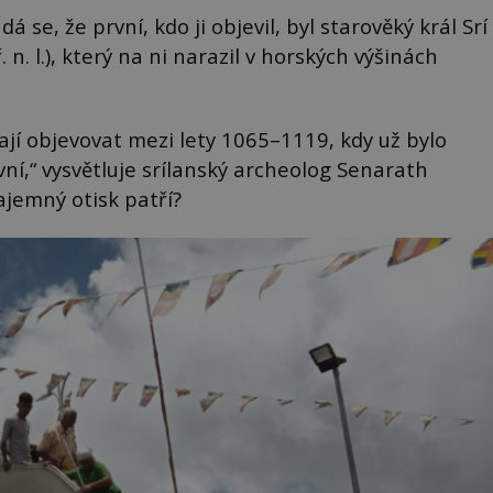
 se, že první, kdo ji objevil, byl starověký král Srí
. l.), který na ni narazil v horských výšinách
ají objevovat mezi lety 1065–1119, kdy už bylo
í,“ vysvětluje srílanský archeolog Senarath
jemný otisk patří?