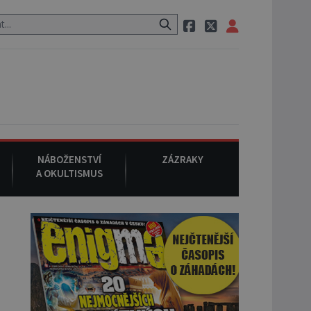
 neznámého původu.
7. srpna 1994
: Na americké městečko Oakvill
NÁBOŽENSTVÍ
ZÁZRAKY
A OKULTISMUS