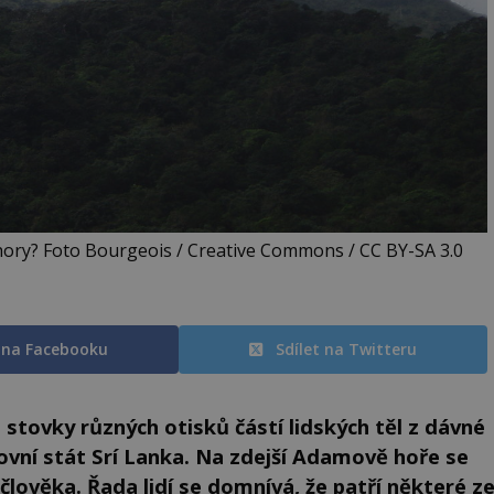
ory? Foto Bourgeois / Creative Commons / CC BY-SA 3.0
t na Facebooku
Sdílet na Twitteru
stovky různých otisků částí lidských těl z dávné
rovní stát Srí Lanka. Na zdejší Adamově hoře se
člověka. Řada lidí se domnívá, že patří některé z