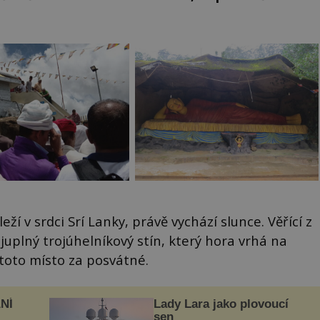
í v srdci Srí Lanky, právě vychází slunce. Věřící z
ajuplný trojúhelníkový stín, který hora vrhá na
 toto místo za posvátné.
NÍ
Lady Lara jako plovoucí
sen