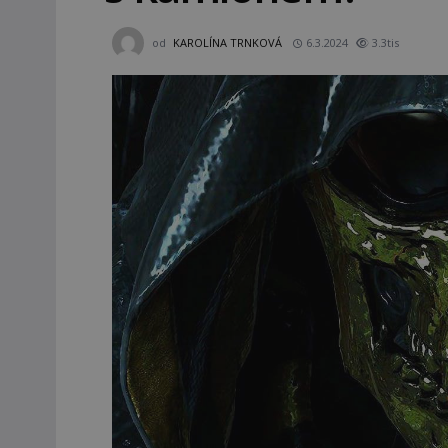
od
KAROLÍNA TRNKOVÁ
6.3.2024
3.3tis