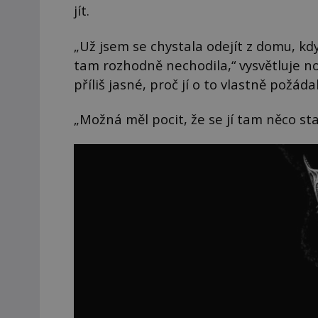
jít.
„Už jsem se chystala odejít z domu, kd
tam rozhodně nechodila,“ vysvětluje n
příliš jasné, proč jí o to vlastně požádal
„Možná měl pocit, že se jí tam něco st