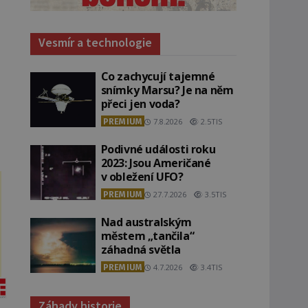
Vesmír a technologie
Co zachycují tajemné
snímky Marsu? Je na něm
přeci jen voda?
PREMIUM
7.8.2026
2.5TIS
Podivné události roku
2023: Jsou Američané
v obležení UFO?
PREMIUM
27.7.2026
3.5TIS
Nad australským
městem „tančila“
záhadná světla
PREMIUM
4.7.2026
3.4TIS
Záhady historie