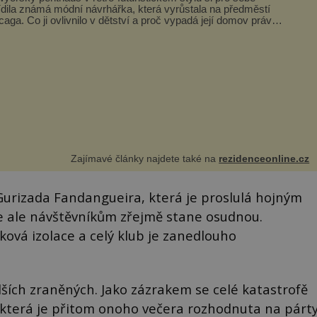
ídila známá módní návrhářka, která vyrůstala na předměstí
caga. Co ji ovlivnilo v dětství a proč vypadá její domov právě
o? Interié...
Zajímavé články najdete také na
rezidenceonline.cz
urizada Fandangueira, která je proslulá hojným
e ale návštěvníkům zřejmě stane osudnou.
ová izolace a celý klub je zanedlouho
lších zraněných. Jako zázrakem se celé katastrofě
 která je přitom onoho večera rozhodnuta na párt