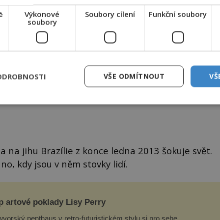
é
Výkonové
Soubory cílení
Funkční soubory
soubory
ODROBNOSTI
VŠE ODMÍTNOUT
VŠ
hránilo? Šlo o nějakou předtuchu, která jí život prodloužila
espoň o pár dní?
 na jihu Brazílie z konce ledna 2013 šokuje svět.
no, kdy jsou v něm stovky lidí.
p artové poklady Lisy Perry
yorský penthaus v retro-futuristickém stylu si pro sebe