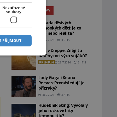
Nezařazené
Paranormální jevy
soubory
Záhada děsivých
černookých dětí: Je to
žert nebo realita?
29.7.2026
3.2TIS
E PŘIJMOUT
Pláž v Dieppe: Znějí tu
ozvěny mrtvých vojáků?
PREMIUM
28.7.2026
3.1TIS
Lady Gaga i Keanu
Reeves: Pronásledují je
přízraky?
28.7.2026
3.4TIS
Hudebník Sting: Vyvolaly
jeho rockové hity
temnou sílu?