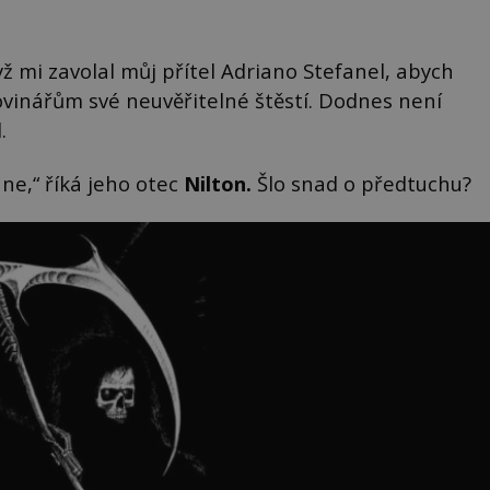
yž mi zavolal můj přítel Adriano Stefanel, abych
ovinářům své neuvěřitelné štěstí. Dodnes není
.
ane,“ říká jeho otec
Nilton
.
Šlo snad o předtuchu?