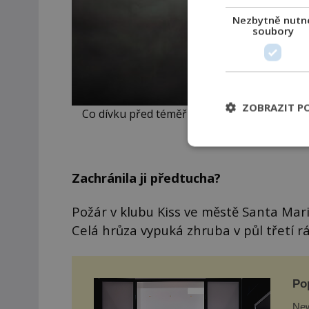
Nezbytně nutn
soubory
ZOBRAZIT P
Co dívku před téměř jistou smrtí vlastně zac
al
Zachránila ji předtucha?
Požár v klubu Kiss ve městě Santa Maria
Celá hrůza vypuká zhruba v půl třetí rá
Po
New