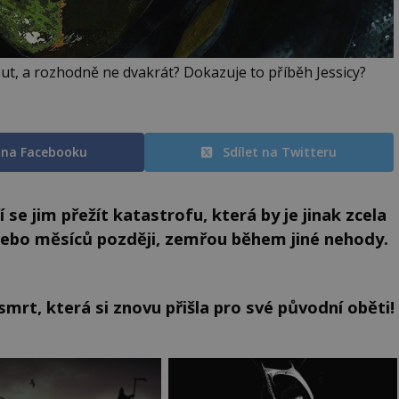
ut, a rozhodně ne dvakrát? Dokazuje to příběh Jessicy?
t na Facebooku
Sdílet na Twitteru
 se jim přežít katastrofu, která by je jinak zcela
ní nebo měsíců později, zemřou během jiné nehody.
mrt, která si znovu přišla pro své původní oběti!