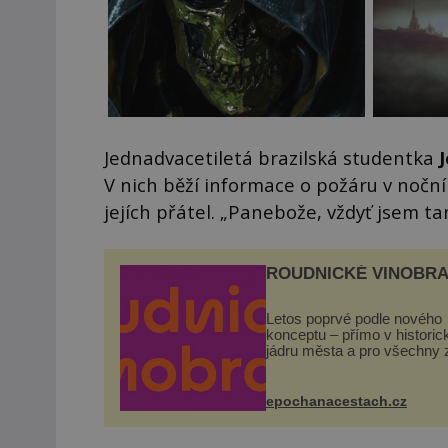
Jednadvacetiletá brazilská studentka
V nich běží informace o požáru v noční
jejích přátel. „Panebože, vždyť jsem t
ROUDNICKÉ VINOBRA
Letos poprvé podle nového
konceptu – přímo v histori
jádru města a pro všechny 
zdarma. Hlavní program se
odehraje na Karlově a Hus
náměstí. Návštěvníci se m
epochanacestach.cz
těšit na víno, burčák, pes...