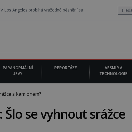
es probíhá vražedné běsnění satanistického gangu vedeného Charle
PARANORMÁLNÍ
REPORTÁŽE
VESMÍR A
JEVY
TECHNOLOGIE
srážce s kamionem?
: Šlo se vyhnout srážce