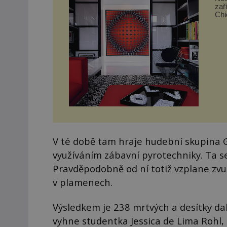
zař
Chi
takt
V té době tam hraje hudební skupina G
využíváním zábavní pyrotechniky. Ta s
Pravděpodobně od ní totiž vzplane zvuk
v plamenech.
Výsledkem je 238 mrtvých a desítky da
vyhne studentka Jessica de Lima Rohl,