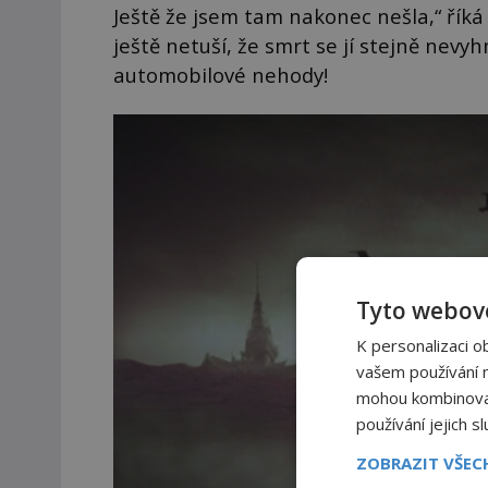
Ještě že jsem tam nakonec nešla,“ říká 
ještě netuší, že smrt se jí stejně nev
automobilové nehody!
Tyto webové
K personalizaci o
vašem používání na
mohou kombinovat 
používání jejich s
ZOBRAZIT VŠE