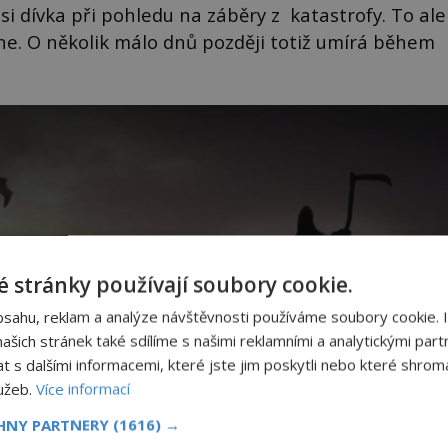
si dívka při pohledu na záběry z katastrofy. To ale
yhne. O několik málo dnů později totiž umírá během
 stránky používají soubory cookie.
bsahu, reklam a analýze návštěvnosti používáme soubory cookie. 
šich stránek také sdílíme s našimi reklamními a analytickými partn
s dalšími informacemi, které jste jim poskytli nebo které shromá
lužeb.
Více informací
CHNY PARTNERY
(1616) →