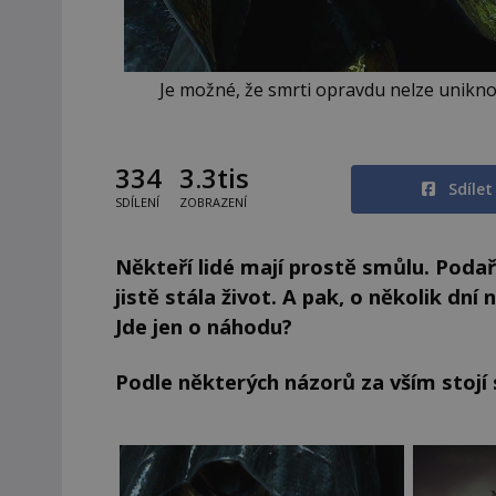
Je možné, že smrti opravdu nelze unikno
334
3.3tis
Sdíle
SDÍLENÍ
ZOBRAZENÍ
Někteří lidé mají prostě smůlu. Podaří
jistě stála život. A pak, o několik d
Jde jen o náhodu?
Podle některých názorů za vším stojí s