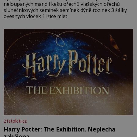
neloupaných mandlí kešu ořechů vlašských ořechů
slunečnicových semínek semínek dýně rozinek 3 šálky
ovesných vloček 1 lžíce mlet
21stoleti.cz
Harry Potter: The Exhibition. Neplecha
zahájena…