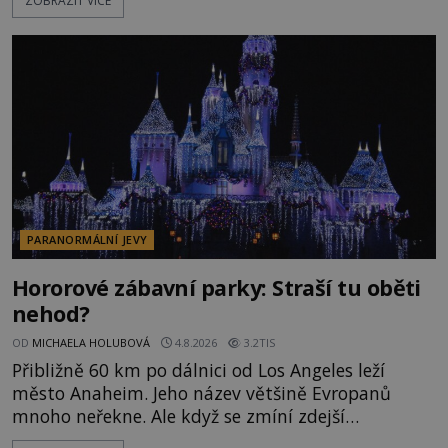
ZOBRAZIT VÍCE
řetězu. Vše vyvrcholí katastrofou, když to Dreyfuss
napálí v plné rychlosti do stromu! Policie ve vraku
následně nalezne schovaný kokain. Tímto
momentem se slavnému
PARANORMÁLNÍ JEVY
Hororové zábavní parky: Straší tu oběti
nehod?
OD
MICHAELA HOLUBOVÁ
4.8.2026
3.2TIS
Přibližně 60 km po dálnici od Los Angeles leží
město Anaheim. Jeho název většině Evropanů
mnoho neřekne. Ale když se zmíní zdejší
Disneyland, je hned jasno. Zábavní park vyroste na