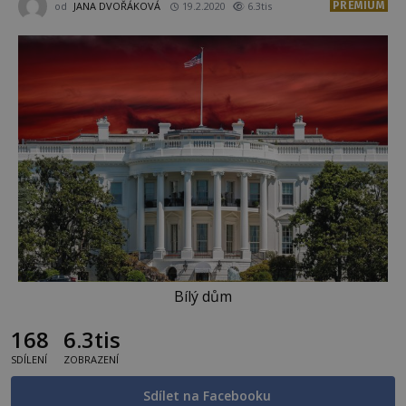
PREMIUM
od
JANA DVOŘÁKOVÁ
19.2.2020
6.3tis
Bílý dům
168
6.3tis
SDÍLENÍ
ZOBRAZENÍ
Sdílet na Facebooku