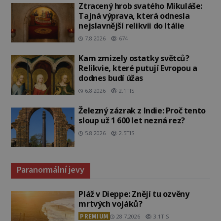
Ztracený hrob svatého Mikuláše:
Tajná výprava, která odnesla
nejslavnější relikvii do Itálie
7.8.2026
674
Kam zmizely ostatky světců?
Relikvie, které putují Evropou a
dodnes budí úžas
6.8.2026
2.1TIS
Železný zázrak z Indie: Proč tento
sloup už 1 600 let nezná rez?
5.8.2026
2.5TIS
Paranormální jevy
Pláž v Dieppe: Znějí tu ozvěny
mrtvých vojáků?
PREMIUM
28.7.2026
3.1TIS