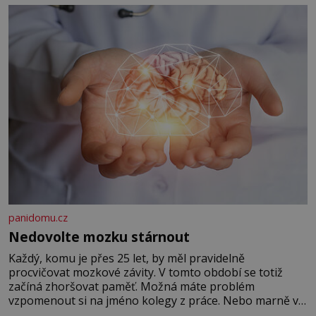
panidomu.cz
Nedovolte mozku stárnout
Každý, komu je přes 25 let, by měl pravidelně
procvičovat mozkové závity. V tomto období se totiž
začíná zhoršovat paměť. Možná máte problém
vzpomenout si na jméno kolegy z práce. Nebo marně v
paměti lovíte název knížky, kterou jste nedávno přečetli.