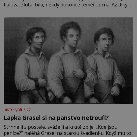
fialová, žlutá, bílá, někdy dokonce téměř černá. Až díky
stovkám let pečlivého šlechtění se z ní stává zelenina,
bez které si českou zahradu ani nedokážeme představit.
Její příběh je
historyplus.cz
Lapka Grasel si na panstvo netroufl?
Strhne ji z postele, sváže ji a krutě zbije. „Kde jsou
peníze?“ naléhá Grasel na starou švadlenku. Když mu to