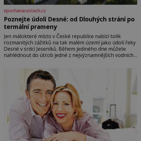
epochanacestach.cz
Poznejte údolí Desné: od Dlouhých strání po
termální prameny
Jen málokteré místo v České republice nabízí tolik
rozmanitých zážitků na tak malém území jako údolí řeky
Desné v srdci Jeseníků. Během jediného dne můžete
nahlédnout do útrob jedné z nejvýznamnějších vodních
elektráren v Evropě, vydat se na horské hřebeny, projet
se na koloběžce a den zakončit poznáváním památek ve
Velkých Losinách nebo v termálním