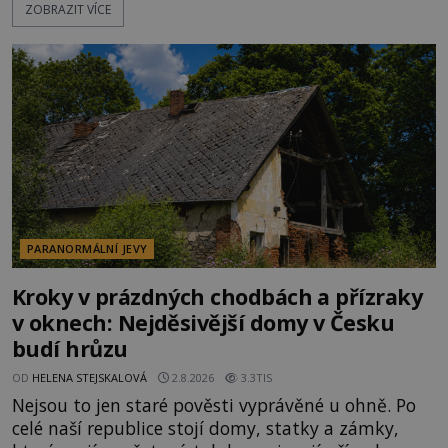
ZOBRAZIT VÍCE
poklidném místě bývalého sadu pomerančovníků.
Klid tu teď rozhodně nepanuje, park navštíví
kolem 17 000 000 zábavychtivých lidí ročně. A ač je
velká snaha to utajit, někteří z
PARANORMÁLNÍ JEVY
Kroky v prázdných chodbách a přízraky
v oknech: Nejděsivější domy v Česku
budí hrůzu
OD
HELENA STEJSKALOVÁ
2.8.2026
3.3TIS
Nejsou to jen staré pověsti vyprávěné u ohně. Po
celé naší republice stojí domy, statky a zámky,