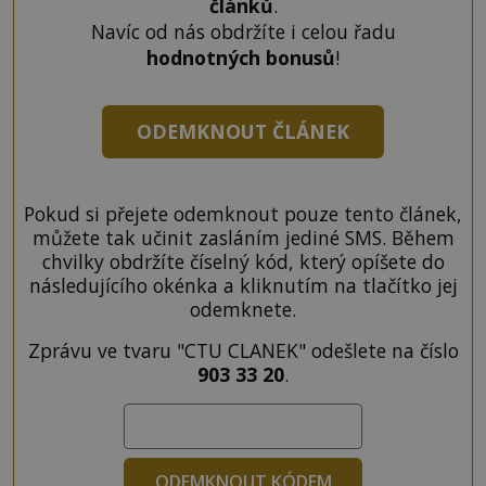
článků
.
Navíc od nás obdržíte i celou řadu
hodnotných bonusů
!
ODEMKNOUT ČLÁNEK
Pokud si přejete odemknout pouze tento článek,
můžete tak učinit zasláním jediné SMS. Během
chvilky obdržíte číselný kód, který opíšete do
následujícího okénka a kliknutím na tlačítko jej
odemknete.
Zprávu ve tvaru "CTU CLANEK" odešlete na číslo
903 33 20
.
ODEMKNOUT KÓDEM