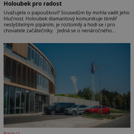
Holoubek pro radost
Uvažujete o papouškovi? Sousedům by mohla vadit jeho
hlučnost. Holoubek diamantový komunikuje téměř
neslyšitelným pípáním, je roztomilý a hodí se i pro
chovatele začátečníky. Jedná se o nenáročného
klidného ptáčka, který většinu dne jen posedává. Hodně
času tráví na zemi, kde sbírá zbytky semínek Jeho
domovinou je prakticky celá Austrálie s výjimkou
pobřežní oblasti.
iluxus.cz