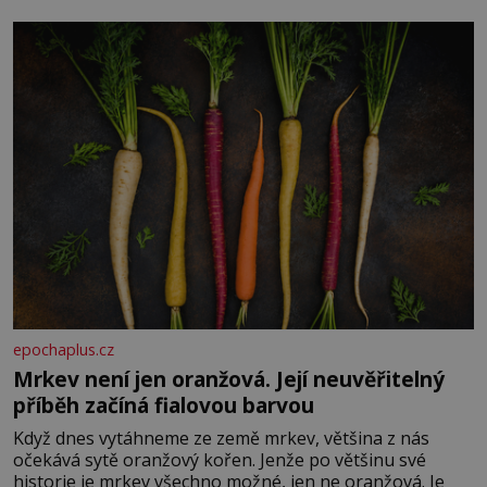
Je to opravdu tak, s věkem jako kdyby se paměť
rozhodla stávkovat. Cvičte
epochaplus.cz
Mrkev není jen oranžová. Její neuvěřitelný
příběh začíná fialovou barvou
Když dnes vytáhneme ze země mrkev, většina z nás
očekává sytě oranžový kořen. Jenže po většinu své
historie je mrkev všechno možné, jen ne oranžová. Je