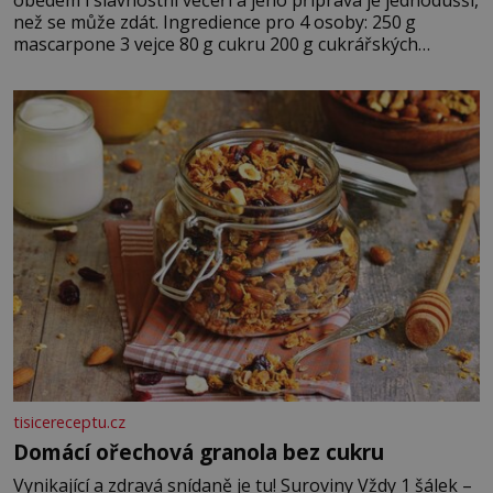
než se může zdát. Ingredience pro 4 osoby: 250 g
mascarpone 3 vejce 80 g cukru 200 g cukrářských
piškotů 250 ml silné kávy 2 lžíce amaretta kakao na
posypání Postup: Oddělte žloutky od bílků. Žloutky
vyšlehejte s cukrem do světlé pěny a postupně do nich
vmíchejte mascarpone, aby vznikl hladký
tisicereceptu.cz
Domácí ořechová granola bez cukru
Vynikající a zdravá snídaně je tu! Suroviny Vždy 1 šálek –