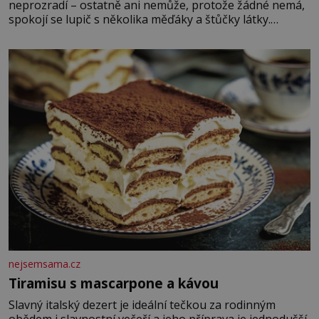
neprozradí – ostatně ani nemůže, protože žádné nemá,
spokojí se lupič s několika měďáky a štůčky látky.
Zraněná žena pár dní nato umírá. Je to muž nebývale
krutý. Jeho činy budí hrůzu ještě dlouho po jeho smrti
nejsemsama.cz
Tiramisu s mascarpone a kávou
Slavný italský dezert je ideální tečkou za rodinným
obědem i slavnostní večeří a jeho příprava je jednodušší,