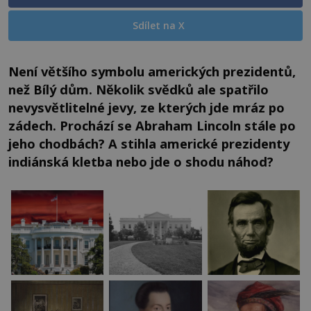
Sdílet na X
Není většího symbolu amerických prezidentů,
než Bílý dům. Několik svědků ale spatřilo
nevysvětlitelné jevy, ze kterých jde mráz po
zádech. Prochází se Abraham Lincoln stále po
jeho chodbách? A stihla americké prezidenty
indiánská kletba nebo jde o shodu náhod?