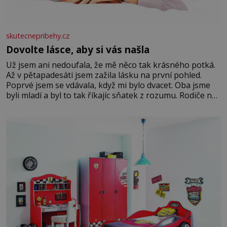
skutecnepribehy.cz
Dovolte lásce, aby si vás našla
Už jsem ani nedoufala, že mě něco tak krásného potká.
Až v pětapadesáti jsem zažila lásku na první pohled.
Poprvé jsem se vdávala, když mi bylo dvacet. Oba jsme
byli mladí a byl to tak říkajíc sňatek z rozumu. Rodiče nás
dali dohromady, Toník byl dobře zaopatřený mladý muž.
Manželství nám oběma moc nesvědčilo, brzy jsme zjistili,
že