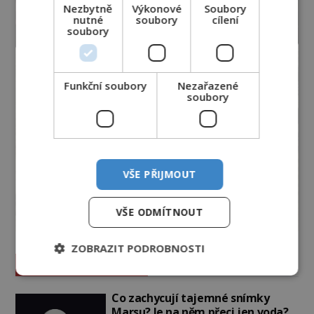
Nezbytně
Výkonové
Soubory
nutné
soubory
cílení
soubory
Funkční soubory
Nezařazené
soubory
VŠE PŘIJMOUT
VŠE ODMÍTNOUT
ZOBRAZIT PODROBNOSTI
Vesmír a technologie
Co zachycují tajemné snímky
Marsu? Je na něm přeci jen voda?