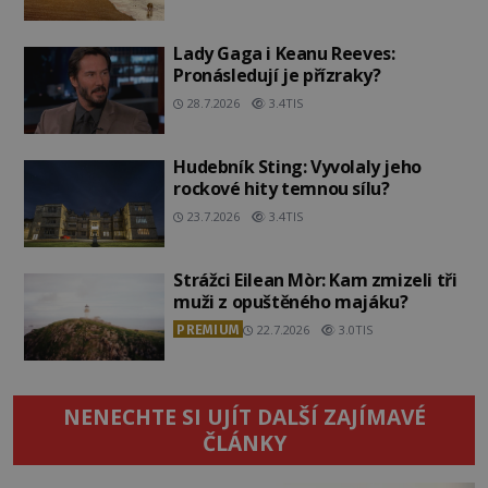
Lady Gaga i Keanu Reeves:
Pronásledují je přízraky?
28.7.2026
3.4TIS
Hudebník Sting: Vyvolaly jeho
rockové hity temnou sílu?
23.7.2026
3.4TIS
Strážci Eilean Mòr: Kam zmizeli tři
muži z opuštěného majáku?
PREMIUM
22.7.2026
3.0TIS
NENECHTE SI UJÍT DALŠÍ ZAJÍMAVÉ
ČLÁNKY