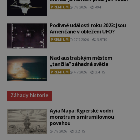
PREMIUM
7.8.2026
494
Podivné události roku 2023: Jsou
Američané v obležení UFO?
PREMIUM
27.7.2026
3.5TIS
Nad australským městem
„tančila“ záhadná světla
PREMIUM
4.7.2026
3.4TIS
Záhady historie
Ayia Napa: Kyperské vodní
monstrum s mírumilovnou
povahou
7.8.2026
3.2TIS