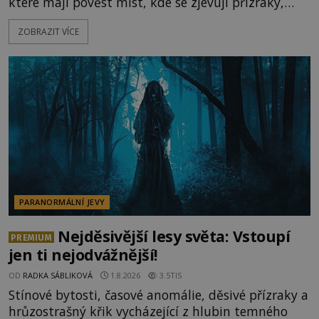
které mají pověst míst, kde se zjevují přízraky,
ozývají nevysvětlitelné zvuky nebo se dějí podivné
ZOBRAZIT VÍCE
jevy. Zatímco historici většinou hledají racionální
vysvětlení, záhadologové upozorňují, že některé
lokality vykazují nápadně podobná svědectví po
celé generace. A právě tato opakující se svědectví
ud
PARANORMÁLNÍ JEVY
Nejděsivější lesy světa: Vstoupí
PREMIUM
jen ti nejodvážnější!
OD
RADKA SÁBLIKOVÁ
1.8.2026
3.5TIS
Stínové bytosti, časové anomálie, děsivé přízraky a
hrůzostrašný křik vycházející z hlubin temného