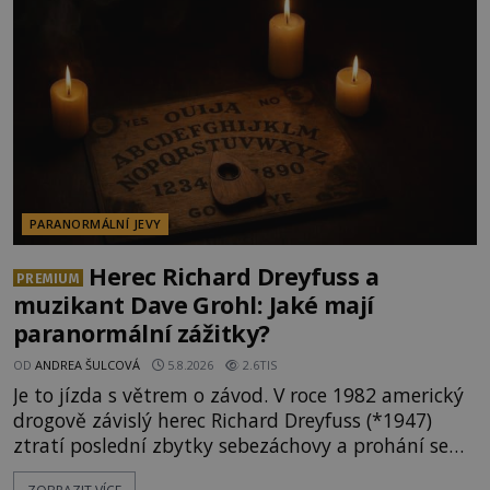
PARANORMÁLNÍ JEVY
Herec Richard Dreyfuss a
PREMIUM
muzikant Dave Grohl: Jaké mají
paranormální zážitky?
OD
ANDREA ŠULCOVÁ
5.8.2026
2.6TIS
Je to jízda s větrem o závod. V roce 1982 americký
drogově závislý herec Richard Dreyfuss (*1947)
ztratí poslední zbytky sebezáchovy a prohání se
po silnicích ve svém mercedesu jako utržený ze