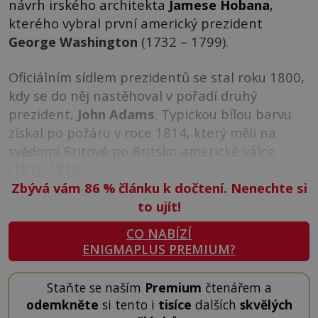
návrh irského architekta
Jamese Hobana
,
kterého vybral první americký prezident
George Washington
(1732 – 1799).
Oficiálním sídlem prezidentů se stal roku 1800,
kdy se do něj nastěhoval v pořadí druhý
prezident,
John Adams
. Typickou bílou barvu
získal po požáru v roce 1814, který měli na
svědomí Britové po Britsko-americké válce
(1812-1815).
Zbývá vám 86
%
článku k dočtení. Nenechte si
to ujít!
CO NABÍZÍ
ENIGMAPLUS PREMIUM?
Staňte se naším
Premium
čtenářem a
odemkněte
si tento i
tisíce
dalších
skvělých