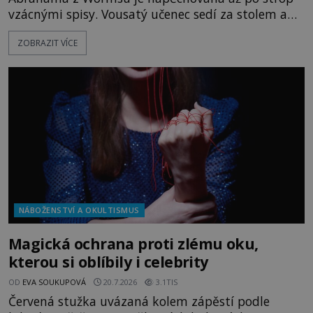
vzácnými spisy. Vousatý učenec sedí za stolem a
před sebou má rozložený jeden z nejzáhadnějších
ZOBRAZIT VÍCE
magických textů. Jde o Abramelinův grimoár, který
sám sepsal. Skutečně do něj zaznamenal mocná
kouzla, jak si někteří myslí, nebo jde o pouhou
pověru? Už šest měsíců pobývá
NÁBOŽENSTVÍ A OKULTISMUS
Magická ochrana proti zlému oku,
kterou si oblíbily i celebrity
OD
EVA SOUKUPOVÁ
20.7.2026
3.1TIS
Červená stužka uvázaná kolem zápěstí podle