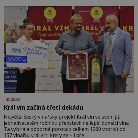
iluxus.cz
Král vín začíná třetí dekádu
Největší český vinařský projekt Král vín ve svém již
jednadvacátém ročníku představil nejlepší domácí vína.
Ta vybírala odborná porota z celkem 1260 vzorků od
157 vinařů. Král vín, který se – i pře