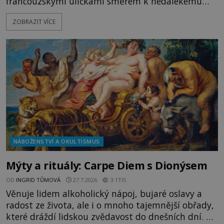
francouzskými uličkami směrem k nedalekému
přístavu. Jeden z nich má přes ramena ranec s
ZOBRAZIT VÍCE
tajemným obsahem. Kapitán lodi už na ně čeká.
„Dejte to do podpalubí a připravte se. Za chvíli
vyplouváme,“ sdělí jim. „Kam máme namířeno,
kapitáne?“ zeptá se ho jeden z templářů. „Do Sk
NÁBOŽENSTVÍ A OKULTISMUS
Mýty a rituály: Carpe Diem s Dionýsem
OD
INGRID TŮMOVÁ
27.7.2026
3.1TIS
Věnuje lidem alkoholický nápoj, bujaré oslavy a
radost ze života, ale i o mnoho tajemnější obřady,
které dráždí lidskou zvědavost do dnešních dní. Co