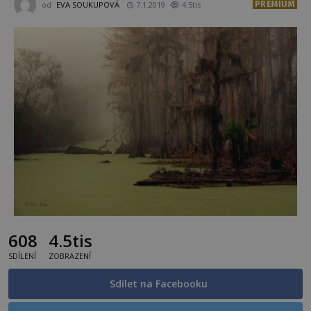
PREMIUM
od
EVA SOUKUPOVÁ
7.1.2019
4.5tis
608
4.5tis
SDÍLENÍ
ZOBRAZENÍ
Sdílet na Facebooku