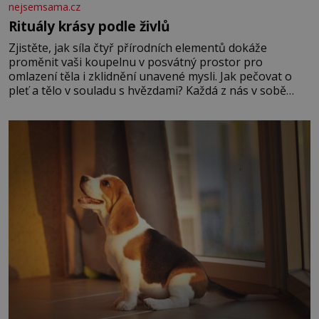
nejsemsama.cz
Rituály krásy podle živlů
Zjistěte, jak síla čtyř přírodních elementů dokáže
proměnit vaši koupelnu v posvátný prostor pro
omlazení těla i zklidnění unavené mysli. Jak pečovat o
pleť a tělo v souladu s hvězdami? Každá z nás v sobě
nese otisk vesmíru, který se projevuje nejen v naší
povaze, ale i v potřebách naší pokožky. Ohnivá znamení
Ženy narozené ve znamení Berana, Lva a Střelce v sobě
nesou žár, odvahu a neutuchající elán. Vaše