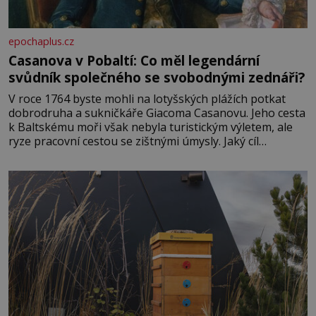
epochaplus.cz
Casanova v Pobaltí: Co měl legendární
svůdník společného se svobodnými zednáři?
V roce 1764 byste mohli na lotyšských plážích potkat
dobrodruha a sukničkáře Giacoma Casanovu. Jeho cesta
k Baltskému moři však nebyla turistickým výletem, ale
ryze pracovní cestou se zištnými úmysly. Jaký cíl
Casanova sledoval, když se například procházel uličkami
lotyšské Rigy? Casanova v Pobaltí kontaktoval tamní
zednářské lóže. Nebyl v této oblasti žádným nováčkem,
protože do zednářské