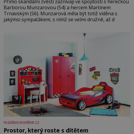
Přímo skandální zvěsti zaznívají ve spojitosti s herečkou
Barborou Munzarovou (54) a hercem Martinem
Trnavským (56). Munzarová měla být totiž viděna s
jakýmsi sympaťákem, s nímž se velmi družně, až d
rezidenceonline.cz
Prostor, který roste s dítětem