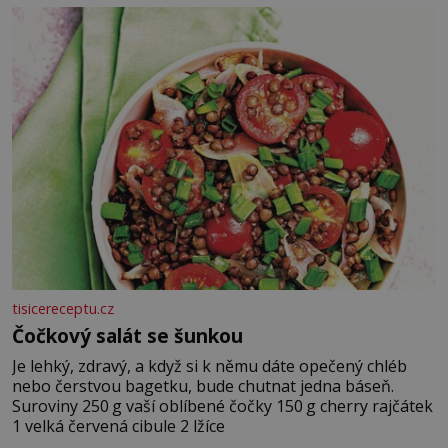
tisicereceptu.cz
Čočkový salát se šunkou
Je lehký, zdravý, a když si k němu dáte opečený chléb
nebo čerstvou bagetku, bude chutnat jedna báseň.
Suroviny 250 g vaší oblíbené čočky 150 g cherry rajčátek
1 velká červená cibule 2 lžíce