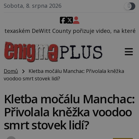
Sobota, 8. srpna 2026
t County pořizuje video, na kterém před jeho vozem 
Domů
Kletba močálu Manchac: Přivolala kněžka
voodoo smrt stovek lidí?
Kletba močálu Manchac:
Přivolala kněžka voodoo
smrt stovek lidí?