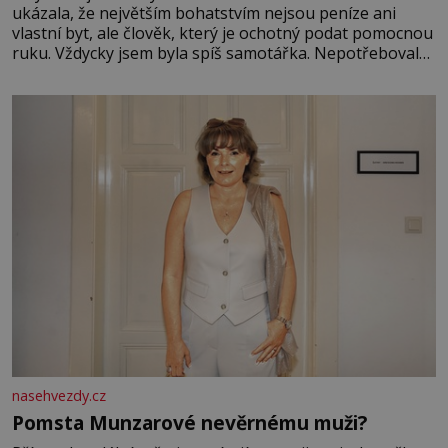
ukázala, že největším bohatstvím nejsou peníze ani
vlastní byt, ale člověk, který je ochotný podat pomocnou
ruku. Vždycky jsem byla spíš samotářka. Nepotřebovala
jsem kolem sebe partu kamarádek ani partnera. Stačily
mi knihy, práce a hlavně klid. Hned po studiích jsem
odešla z rodného města,
nasehvezdy.cz
Pomsta Munzarové nevěrnému muži?