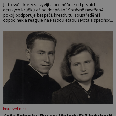
Je to svět, který se vyvíjí a proměňuje od prvních
dětských krůčků až po dospívání. Správně navržený
pokoj podporuje bezpečí, kreativitu, soustředění i
odpočinek a reaguje na každou etapu života a specifické
potřeby dítěte. Pro nejmenší je klíčová jednoduchost,
měkkost a bezpečí, proto by pokoj miminka měl působit
především klidně a útulně. Předškolní věk je
historyplus.cz
Kněz Bohuslav Burian: Metody StB byly horší