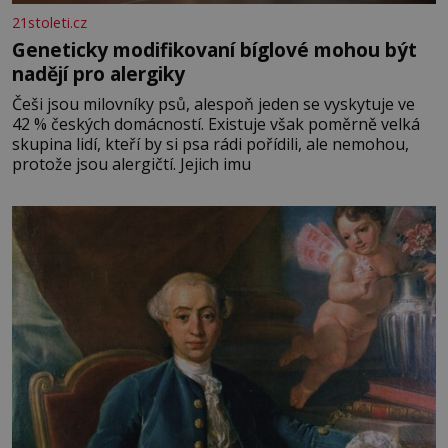
21stoleti.cz
Geneticky modifikovaní bíglové mohou být
nadějí pro alergiky
Češi jsou milovníky psů, alespoň jeden se vyskytuje ve
42 % českých domácností. Existuje však poměrně velká
skupina lidí, kteří by si psa rádi pořídili, ale nemohou,
protože jsou alergičtí. Jejich imu