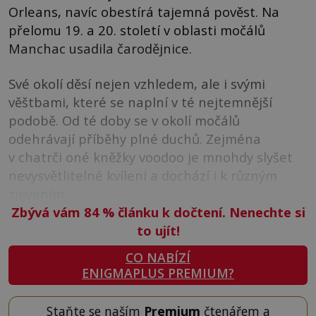
Orleans, navíc obestírá tajemná pověst. Na
přelomu 19. a 20. století v oblasti močálů
Manchac usadila čarodějnice.
Své okolí děsí nejen vzhledem, ale i svými
věštbami, které se naplní v té nejtemnější
podobě. Od té doby se v okolí močálů
odehrávají příběhy plné duchů. Zejména
v chatrči oné kněžky voodoo je mnohdy slyšet
nevysvětlitelné kvílení a dochází i k různým
zjevením.
Zbývá vám 84
%
článku k dočtení. Nenechte si
to ujít!
CO NABÍZÍ
ENIGMAPLUS PREMIUM?
Staňte se naším
Premium
čtenářem a