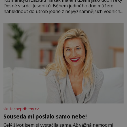
Desné v srdci Jeseníků. Během jediného dne můžete
nahlédnout do útrob jedné z nejvýznamnějších vodních
elektráren v Evropě, vydat se na horské hřebeny, projet
se na koloběžce a den zakončit poznáváním památek ve
Velkých Losinách nebo v termálním
skutecnepribehy.cz
Souseda mi poslalo samo nebe!
Celý život jsem si vystačila sama. Až vážná nemoc mi