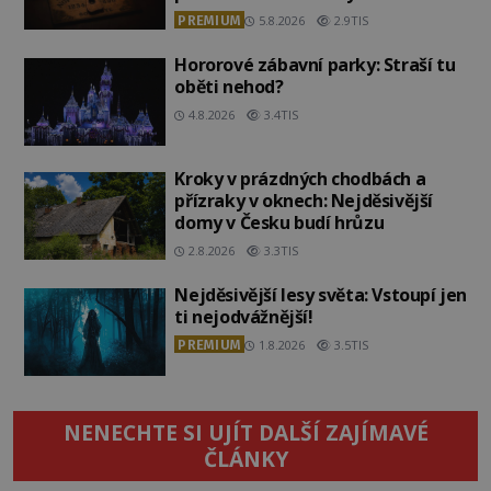
PREMIUM
5.8.2026
2.9TIS
Hororové zábavní parky: Straší tu
oběti nehod?
4.8.2026
3.4TIS
Kroky v prázdných chodbách a
přízraky v oknech: Nejděsivější
domy v Česku budí hrůzu
2.8.2026
3.3TIS
Nejděsivější lesy světa: Vstoupí jen
ti nejodvážnější!
PREMIUM
1.8.2026
3.5TIS
NENECHTE SI UJÍT DALŠÍ ZAJÍMAVÉ
ČLÁNKY