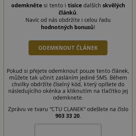
odemkněte
si tento i
tisíce
dalších
skvělých
článků
.
Navíc od nás obdržíte i celou řadu
hodnotných bonusů
!
ODEMKNOUT ČLÁNEK
Pokud si přejete odemknout pouze tento článek,
můžete tak učinit zasláním jediné SMS. Během
chvilky obdržíte číselný kód, který opíšete do
následujícího okénka a kliknutím na tlačítko jej
odemknete.
Zprávu ve tvaru "CTU CLANEK" odešlete na číslo
903 33 20
.