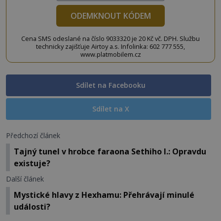
ODEMKNOUT KÓDEM
Cena SMS odeslané na číslo 9033320 je 20 Kč vč. DPH. Službu
technicky zajišťuje Airtoy a.s. Infolinka: 602 777 555,
www.platmobilem.cz
Sdílet na Facebooku
Sdílet na X
Předchozí článek
Tajný tunel v hrobce faraona Sethiho I.: Opravdu
existuje?
Další článek
Mystické hlavy z Hexhamu: Přehrávají minulé
události?