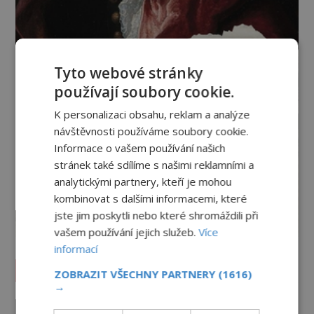
Tyto webové stránky
používají soubory cookie.
K personalizaci obsahu, reklam a analýze
návštěvnosti používáme soubory cookie.
Informace o vašem používání našich
stránek také sdílíme s našimi reklamními a
analytickými partnery, kteří je mohou
kombinovat s dalšími informacemi, které
jste jim poskytli nebo které shromáždili při
vašem používání jejich služeb.
Více
informací
Vesmír a technologie
ZOBRAZIT VŠECHNY PARTNERY
(1616)
→
Co zachycují tajemné snímky