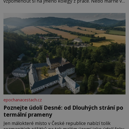
vzpomenout si na jméno kolegy z práce. Nebo marně v
paměti lovíte název knížky, kterou jste nedávno přečetli.
Je to opravdu tak, s věkem jako kdyby se paměť
rozhodla stávkovat. Cvičte
epochanacestach.cz
Poznejte údolí Desné: od Dlouhých strání po
termální prameny
Jen málokteré místo v České republice nabízí tolik
rozmanitých zážitků na tak malém území jako údolí řeky