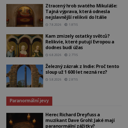
Ztracený hrob svatého Mikuláše:
Tajná výprava, která odnesla
nejslavnější relikvii do Itálie
7.8.2026
1.8TIS
Kam zmizely ostatky světců?
Relikvie, které putují Evropou a
dodnes budí úžas
6.8.2026
2.7TIS
Železný zázrak z Indie: Proč tento
sloup už 1 600 let nezná rez?
5.8.2026
2.8TIS
Paranormální jevy
Herec Richard Dreyfuss a
muzikant Dave Grohl: Jaké mají
paranormální zážitky?