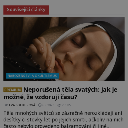
Související články
NÁBOŽENSTVÍ A OKULTISMUS
Neporušená těla svatých: Jak je
PREMIUM
možné, že vzdorují času?
OD
EVA SOUKUPOVÁ
6.8.2026
2.6TIS
Těla mnohých světců se zázračně nerozkládají ani
desítky či stovky let po jejich smrti, ačkoliv na nich
často nebylo provedeno balzamování či jiné