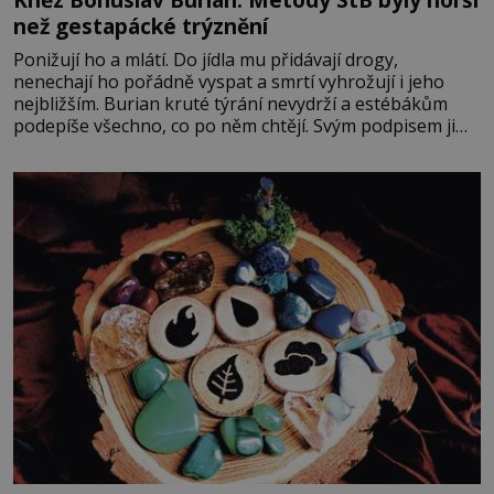
než gestapácké trýznění
Ponižují ho a mlátí. Do jídla mu přidávají drogy,
nenechají ho pořádně vyspat a smrtí vyhrožují i jeho
nejbližším. Burian kruté týrání nevydrží a estébákům
podepíše všechno, co po něm chtějí. Svým podpisem jim
potvrdí také to, že na něj během výslechů nikdo nevyvíjel
fyzický ani psychický nátlak. Syn brněnského řezníka
chce být knězem a