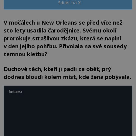
Sdílet na X
V močálech u New Orleans se před více než
sto lety usadila čarodějnice. Svému okolí
prorokuje strašlivou zkázu, která se naplní
v den jejího pohřbu. Přivolala na své sousedy
temnou kletbu?
Duchové těch, kteří ji padli za oběť, prý
dodnes bloudí kolem míst, kde žena pobývala.
Reklama