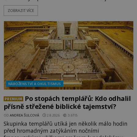
pokusy o konzervaci. Neporušené ostatky bývají
ZOBRAZIT VÍCE
považovány za důkaz svatosti zemřelých. Jaké
tajemné síly těla významných náboženských
osobností ochraňují? Na hřbitově u kláštera
Milosrdných
NÁBOŽENSTVÍ A OKULTISMUS
Po stopách templářů: Kdo odhalil
PREMIUM
přísně střežené biblické tajemství?
OD
ANDREA ŠULCOVÁ
2.8.2026
3.6TIS
Skupinka templářů utíká jen několik málo hodin
před hromadným zatýkáním nočními