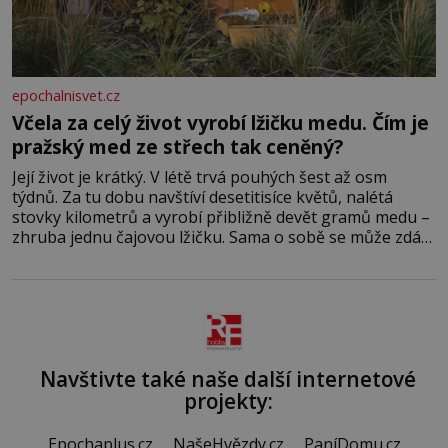
epochalnisvet.cz
Včela za celý život vyrobí lžičku medu. Čím je
pražský med ze střech tak ceněný?
Její život je krátký. V létě trvá pouhých šest až osm
týdnů. Za tu dobu navštíví desetitisíce květů, nalétá
stovky kilometrů a vyrobí přibližně devět gramů medu –
zhruba jednu čajovou lžičku. Sama o sobě se může zdát
bezvýznamná. Teprve když se spojí s dalšími desítkami
tisíc příslušnic svého včelstva, vznikne jeden z
nejdokonalejších organismů
Navštivte také naše další internetové
projekty:
Epochaplus.cz
NašeHvězdy.cz
PaníDomu.cz