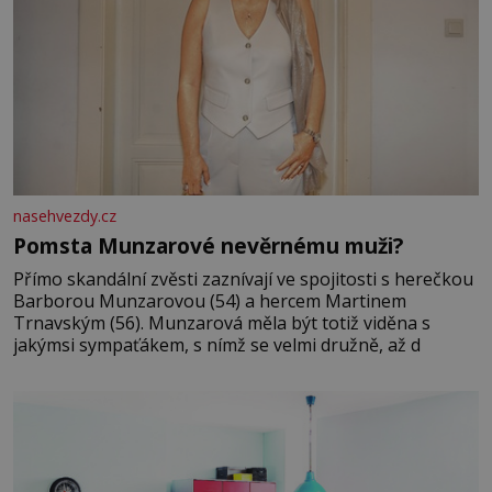
nasehvezdy.cz
Pomsta Munzarové nevěrnému muži?
Přímo skandální zvěsti zaznívají ve spojitosti s herečkou
Barborou Munzarovou (54) a hercem Martinem
Trnavským (56). Munzarová měla být totiž viděna s
jakýmsi sympaťákem, s nímž se velmi družně, až d