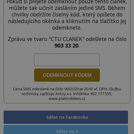
Pokud si přejete odemknout pouze tento článek,
můžete tak učinit zasláním jediné SMS. Během
chvilky obdržíte číselný kód, který opíšete do
následujícího okénka a kliknutím na tlačítko jej
odemknete.
Zprávu ve tvaru "CTU CLANEK" odešlete na číslo
903 33 20
.
ODEMKNOUT KÓDEM
Cena SMS odeslané na číslo 9033320 je 20 Kč vč. DPH. Službu
technicky zajišťuje Airtoy a.s. Infolinka: 602 777 555,
www.platmobilem.cz
Sdílet na Facebooku
Sdílet na X