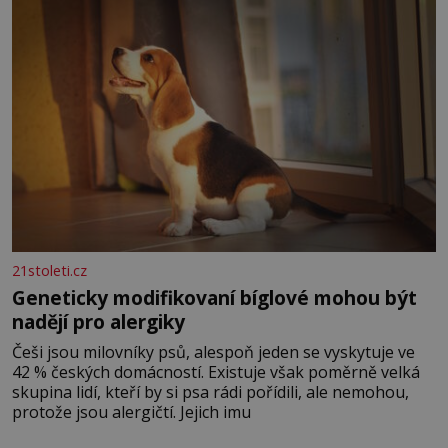
nesou žár, odvahu a neutuchající elán. Vaše
21stoleti.cz
Geneticky modifikovaní bíglové mohou být
nadějí pro alergiky
Češi jsou milovníky psů, alespoň jeden se vyskytuje ve
42 % českých domácností. Existuje však poměrně velká
skupina lidí, kteří by si psa rádi pořídili, ale nemohou,
protože jsou alergičtí. Jejich imu