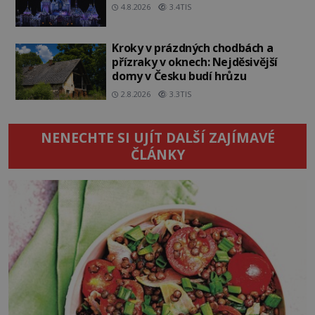
4.8.2026
3.4TIS
Kroky v prázdných chodbách a
přízraky v oknech: Nejděsivější
domy v Česku budí hrůzu
2.8.2026
3.3TIS
NENECHTE SI UJÍT DALŠÍ ZAJÍMAVÉ
ČLÁNKY