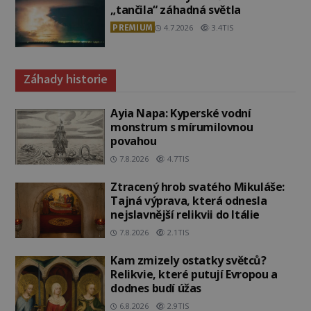
„tančila“ záhadná světla
PREMIUM
4.7.2026
3.4TIS
Záhady historie
Ayia Napa: Kyperské vodní
monstrum s mírumilovnou
povahou
7.8.2026
4.7TIS
Ztracený hrob svatého Mikuláše:
Tajná výprava, která odnesla
nejslavnější relikvii do Itálie
7.8.2026
2.1TIS
Kam zmizely ostatky světců?
Relikvie, které putují Evropou a
dodnes budí úžas
6.8.2026
2.9TIS