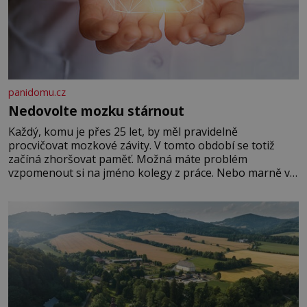
panidomu.cz
Nedovolte mozku stárnout
Každý, komu je přes 25 let, by měl pravidelně
procvičovat mozkové závity. V tomto období se totiž
začíná zhoršovat paměť. Možná máte problém
vzpomenout si na jméno kolegy z práce. Nebo marně v
paměti lovíte název knížky, kterou jste nedávno přečetli.
Je to opravdu tak, s věkem jako kdyby se paměť
rozhodla stávkovat. Cvičte