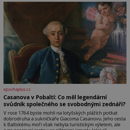
epochaplus.cz
Casanova v Pobaltí: Co měl legendární
svůdník společného se svobodnými zednáři?
V roce 1764 byste mohli na lotyšských plážích potkat
dobrodruha a sukničkáře Giacoma Casanovu. Jeho cesta
k Baltskému moři však nebyla turistickým výletem, ale