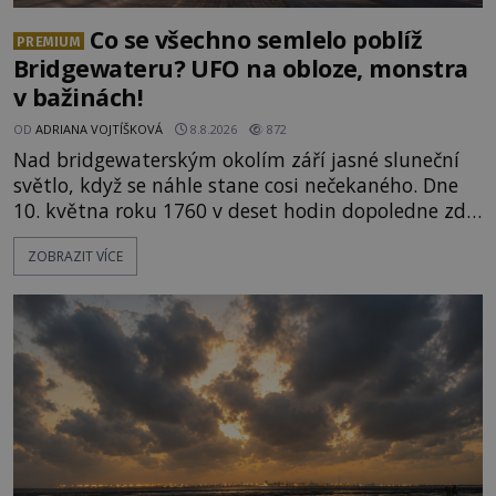
Co se všechno semlelo poblíž
PREMIUM
Bridgewateru? UFO na obloze, monstra
v bažinách!
OD
ADRIANA VOJTÍŠKOVÁ
8.8.2026
872
Nad bridgewaterským okolím září jasné sluneční
světlo, když se náhle stane cosi nečekaného. Dne
10. května roku 1760 v deset hodin dopoledne zde
dojde k vůbec prvnímu historicky doloženému
ZOBRAZIT VÍCE
přeletu UFO. Podle záznamů vyzařuje takové
světlo, že vypadá jako „koule hořícího ohně“. Jde
jen o nějaký optický klam, nebo se zde skutečně
právě vznáší mimozemská loď