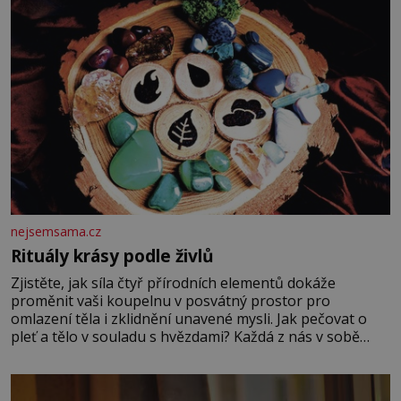
nejsemsama.cz
Rituály krásy podle živlů
Zjistěte, jak síla čtyř přírodních elementů dokáže
proměnit vaši koupelnu v posvátný prostor pro
omlazení těla i zklidnění unavené mysli. Jak pečovat o
pleť a tělo v souladu s hvězdami? Každá z nás v sobě
nese otisk vesmíru, který se projevuje nejen v naší
povaze, ale i v potřebách naší pokožky. Ohnivá znamení
Ženy narozené ve znamení Berana, Lva a Střelce v sobě