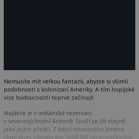
Nemusíte mít velkou fantazii, abyste si všimli
podobnosti s kolonizací Ameriky. A tím hopijské
vize budoucnosti teprve začínají!
Najdete je v indiánské rezervaci
v severovýchodní Arizoně. Snaží se žít stejně
jako jejich předci. Z kdysi slovutného kmene
Hopi dnes zůstalo jen 3000 lidí rozprostřených