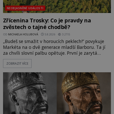
NEOBJASNĚNÉ UDÁLOSTI
Zřícenina Trosky: Co je pravdy na
zvěstech o tajné chodbě?
OD
MICHAELA HOLUBOVÁ
5.8.2026
3.2TIS
„Budeš se smažit v horoucích peklech!“ povykuje
Markéta na o dvě generace mladší Barboru. Ta jí
za chvíli slovní palbu opětuje. První je zarytá
katolička, druhá přesvědčená kališnice. A každá z
ZOBRAZIT VÍCE
nich se usídlí na jedné z věží slavného hradu
Trosky. Šlechtic Ota IV. z Bergova (1399–1452) patří
mezi vůdce protihusitského boje. Za manželku má
skutečně jistou