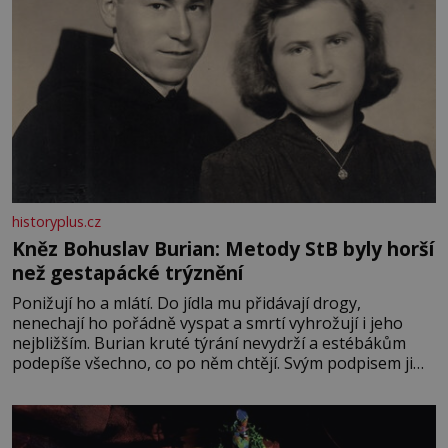
historyplus.cz
Kněz Bohuslav Burian: Metody StB byly horší
než gestapácké trýznění
Ponižují ho a mlátí. Do jídla mu přidávají drogy,
nenechají ho pořádně vyspat a smrtí vyhrožují i jeho
nejbližším. Burian kruté týrání nevydrží a estébákům
podepíše všechno, co po něm chtějí. Svým podpisem jim
potvrdí také to, že na něj během výslechů nikdo nevyvíjel
fyzický ani psychický nátlak. Syn brněnského řezníka
chce být knězem a