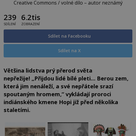
Creative Commons / volné dílo – autor neznámý
239
6.2tis
SDÍLENÍ
ZOBRAZENÍ
Sdílet na Facebooku
Sdílet na X
Většina lidstva prý přerod světa
nepřežije! „Přijdou lidé bílé pleti… Berou zem,
která jim nenáleží, a své nepřátele srazí
spoutaným hromem,“ vykládají proroci
indiánského kmene Hopi již před několika
staletími.