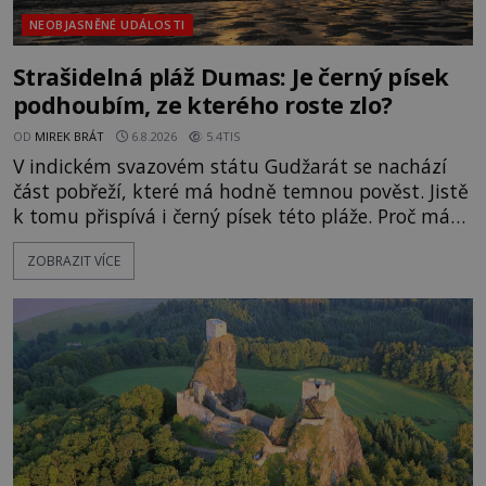
NEOBJASNĚNÉ UDÁLOSTI
Strašidelná pláž Dumas: Je černý písek
podhoubím, ze kterého roste zlo?
OD
MIREK BRÁT
6.8.2026
5.4TIS
V indickém svazovém státu Gudžarát se nachází
část pobřeží, které má hodně temnou pověst. Jistě
k tomu přispívá i černý písek této pláže. Proč má
pláž takové netypické zbarvení? Nakolik jsou
ZOBRAZIT VÍCE
pravdivé historky, že zde došlo k nevysvětlitelným
zmizením turistů? Ti, kteří se nebojí, nás mohou
následovat. Vstupujeme na pláž Dumas ve městě
Surat. Gu