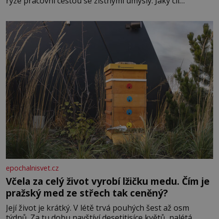
ryze pracovní cestou se zištnými úmysly. Jaký cíl
Casanova sledoval, když se například procházel uličkami
lotyšské Rigy? Casanova v Pobaltí kontaktoval tamní
zednářské lóže. Nebyl v této oblasti žádným nováčkem,
protože do zednářské
epochalnisvet.cz
Včela za celý život vyrobí lžičku medu. Čím je
pražský med ze střech tak ceněný?
Její život je krátký. V létě trvá pouhých šest až osm
týdnů. Za tu dobu navštíví desetitisíce květů, nalétá