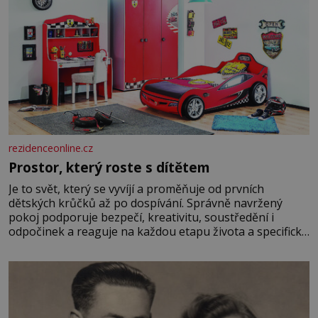
rezidenceonline.cz
Prostor, který roste s dítětem
Je to svět, který se vyvíjí a proměňuje od prvních
dětských krůčků až po dospívání. Správně navržený
pokoj podporuje bezpečí, kreativitu, soustředění i
odpočinek a reaguje na každou etapu života a specifické
potřeby dítěte. Pro nejmenší je klíčová jednoduchost,
měkkost a bezpečí, proto by pokoj miminka měl působit
především klidně a útulně. Předškolní věk je