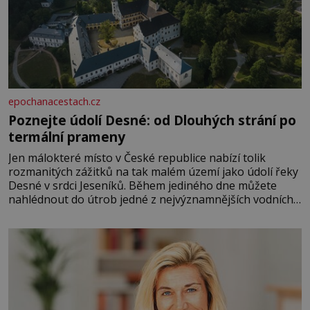
epochanacestach.cz
Poznejte údolí Desné: od Dlouhých strání po
termální prameny
Jen málokteré místo v České republice nabízí tolik
rozmanitých zážitků na tak malém území jako údolí řeky
Desné v srdci Jeseníků. Během jediného dne můžete
nahlédnout do útrob jedné z nejvýznamnějších vodních
elektráren v Evropě, vydat se na horské hřebeny, projet
se na koloběžce a den zakončit poznáváním památek ve
Velkých Losinách nebo v termálním