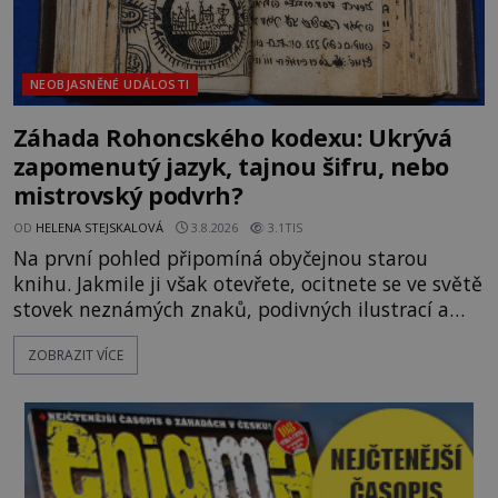
NEOBJASNĚNÉ UDÁLOSTI
Záhada Rohoncského kodexu: Ukrývá
zapomenutý jazyk, tajnou šifru, nebo
mistrovský podvrh?
OD
HELENA STEJSKALOVÁ
3.8.2026
3.1TIS
Na první pohled připomíná obyčejnou starou
knihu. Jakmile ji však otevřete, ocitnete se ve světě
stovek neznámých znaků, podivných ilustrací a
textu, který už téměř dvě století vzdoruje všem
ZOBRAZIT VÍCE
pokusům o rozluštění. Rohoncský kodex patří mezi
největší záhady evropských dějin a dodnes nikdo s
jistotou neví, kdo jej napsal, kdy vznikl ani co
vlastně vypráví. Rohoncský kodex se poprvé
objevuje v roce