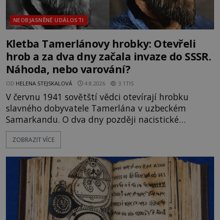
NEOBJASNĚNÉ UDÁLOSTI
Kletba Tamerlánovy hrobky: Otevřeli
hrob a za dva dny začala invaze do SSSR.
Náhoda, nebo varování?
OD
HELENA STEJSKALOVÁ
4.8.2026
3.1TIS
V červnu 1941 sovětští vědci otevírají hrobku
slavného dobyvatele Tamerlána v uzbeckém
Samarkandu. O dva dny později nacistické
Německo zahajuje operaci Barbarossa a napadá
ZOBRAZIT VÍCE
Sovětský svaz. Shoda dat je natolik zarážející, že se
rodí jedna z nejslavnějších „kleteb“ 20. století. Je
na legendě něco pravdy, nebo jde jen o fascinující
souhru okolností? Když antropolog Michail
Gerasimov (1907-1970) a