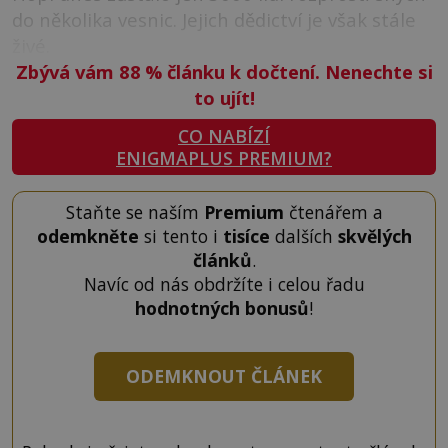
do několika vesnic. Jejich dědictví je však stále
živé.
Zbývá vám 88
%
článku k dočtení. Nenechte si
to ujít!
CO NABÍZÍ
ENIGMAPLUS PREMIUM?
Staňte se naším
Premium
čtenářem a
odemkněte
si tento i
tisíce
dalších
skvělých
článků
.
Navíc od nás obdržíte i celou řadu
hodnotných bonusů
!
ODEMKNOUT ČLÁNEK