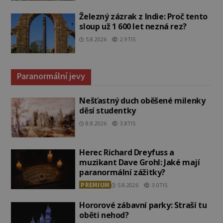
Železný zázrak z Indie: Proč tento
sloup už 1 600 let nezná rez?
5.8.2026
2.9TIS
Paranormální jevy
Nešťastný duch oběšené milenky
děsí studentky
8.8.2026
3.8TIS
Herec Richard Dreyfuss a
muzikant Dave Grohl: Jaké mají
paranormální zážitky?
PREMIUM
5.8.2026
3.0TIS
Hororové zábavní parky: Straší tu
oběti nehod?