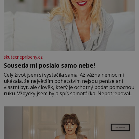
skutecnepribehy.cz
Souseda mi poslalo samo nebe!
Celý život jsem si vystačila sama. Až vážná nemoc mi
ukázala, že největším bohatstvím nejsou peníze ani
vlastní byt, ale člověk, který je ochotný podat pomocnou
ruku. Vždycky jsem byla spíš samotářka. Nepotřebovala
jsem kolem sebe partu kamarádek ani partnera. Stačily
mi knihy, práce a hlavně klid. Hned po studiích jsem
odešla z rodného města,