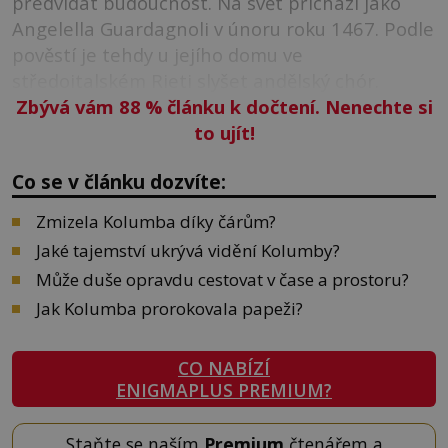
předvídat budoucnost. Na svět přichází jako
Angelella Guardagnoli v únoru roku 1467. Podle
pověstí je tehdy u jejího domu ve
středoitalském Rieti slyšet andělský chór.
Zbývá vám 88
%
článku k dočtení. Nenechte si
to ujít!
Co se v článku dozvíte:
Zmizela Kolumba díky čárům?
Jaké tajemství ukrývá vidění Kolumby?
Může duše opravdu cestovat v čase a prostoru?
Jak Kolumba prorokovala papeži?
CO NABÍZÍ
ENIGMAPLUS PREMIUM?
Staňte se naším
Premium
čtenářem a