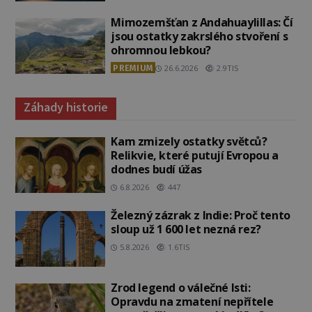
Mimozemšťan z Andahuaylillas: Čí
jsou ostatky zakrslého stvoření s
ohromnou lebkou?
PREMIUM
26.6.2026
2.9TIS
Záhady historie
Kam zmizely ostatky světců?
Relikvie, které putují Evropou a
dodnes budí úžas
6.8.2026
447
Železný zázrak z Indie: Proč tento
sloup už 1 600 let nezná rez?
5.8.2026
1.6TIS
Zrod legend o válečné lsti:
Opravdu na zmatení nepřítele