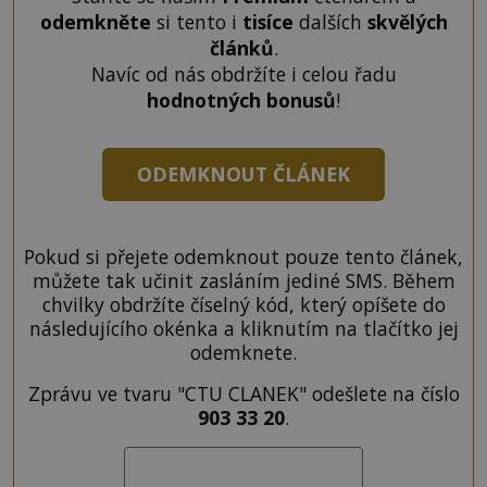
odemkněte
si tento i
tisíce
dalších
skvělých
článků
.
Navíc od nás obdržíte i celou řadu
hodnotných bonusů
!
ODEMKNOUT ČLÁNEK
Pokud si přejete odemknout pouze tento článek,
můžete tak učinit zasláním jediné SMS. Během
chvilky obdržíte číselný kód, který opíšete do
následujícího okénka a kliknutím na tlačítko jej
odemknete.
Zprávu ve tvaru "CTU CLANEK" odešlete na číslo
903 33 20
.