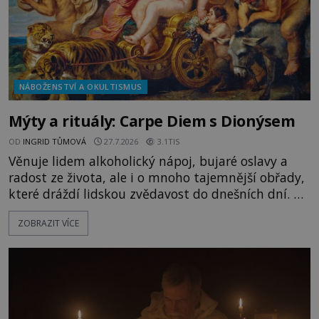
NÁBOŽENSTVÍ A OKULTISMUS
Mýty a rituály: Carpe Diem s Dionýsem
OD
INGRID TŮMOVÁ
27.7.2026
3.1TIS
Věnuje lidem alkoholický nápoj, bujaré oslavy a
radost ze života, ale i o mnoho tajemnější obřady,
které dráždí lidskou zvědavost do dnešních dní. Co
doopravdy představuje bůh, jemuž Římané říkají
ZOBRAZIT VÍCE
Bakchus? Mytologický příběh řeckého boha
Dionýsa není zrovna idylická pohádka. Bůh Zeus jej
zplodí se svou milenkou Semelou, což Diova žena
Héra nemůže nechat b