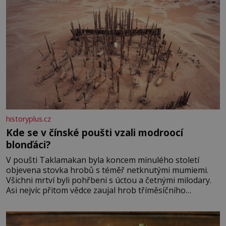
historyplus.cz
Kde se v čínské poušti vzali modroocí
blonďáci?
V poušti Taklamakan byla koncem minulého století
objevena stovka hrobů s téměř netknutými mumiemi.
Všichni mrtví byli pohřbeni s úctou a četnými milodary.
Asi nejvíc přitom vědce zaujal hrob tříměsíčního
chlapečka s modrou filcovou čapkou, z níž se draly
blonďaté vlásky. Fakt, že jsou těla dávných lidí nesmírně
dobře zachovalá, přičítají odborníci zdejším klimatickým