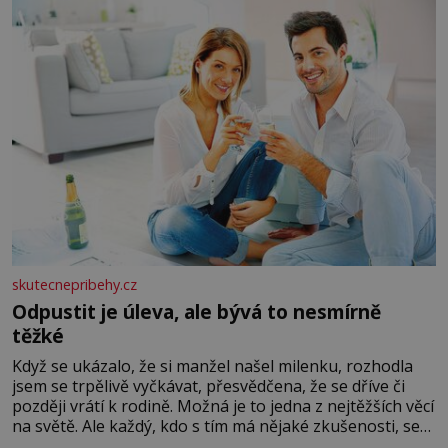
lžíci citronové šťávy ✿ ½ stroužku
skutecnepribehy.cz
Odpustit je úleva, ale bývá to nesmírně
těžké
Když se ukázalo, že si manžel našel milenku, rozhodla
jsem se trpělivě vyčkávat, přesvědčena, že se dříve či
později vrátí k rodině. Možná je to jedna z nejtěžších věcí
na světě. Ale každý, kdo s tím má nějaké zkušenosti, se
zapřísahá, že pokud odpustíte, znatelně se vám uleví.