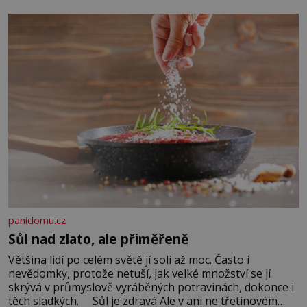
Když se ke mně doneslo, že si manžel pořídil milenku,
panidomu.cz
Sůl nad zlato, ale přiměřeně
Většina lidí po celém světě jí soli až moc. Často i
nevědomky, protože netuší, jak velké množství se jí
skrývá v průmyslově vyráběných potravinách, dokonce i
těch sladkých. Sůl je zdravá Ale v ani ne třetinovém