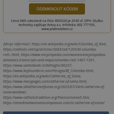
ODEMKNOUT KÓDEM
Cena SMS odeslané na číslo 9033320 je 20 Kč vč. DPH. Službu
technicky zajišťuje Airtoy a.s. Infolinka: 602 777 555,
www.platmobilem.cz
Zdroje informací:
https://en.wikipedia.org/wiki/Columba_of_Rieti,
https://catholic.net/op/articles/3683/cat/1205/bl-columba-
rieti-.html, https://www.encyclopedia.com/women/encyclopedias-
almanacs-transcripts-and-maps/columba-rieti-1467-1501,
https://www.santiebeati.it/dettaglio/90257,
https://www.keytoumbria.com/Perugia/Bl_Colomba.html,
https://en.wikipedia.org/wiki/Catherine_of_Siena,
https://www.marypages.com/catherine-of-siëna.html,
https://www.stkatharineofsiena.org/2023/07/24/st-catherine-of-
siena-window/,
https://www.catholictradition.org/Passion/siena5.htm,
https://amedievalwomanscompanion.com/st-catherine-of-siena/