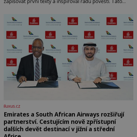
zapisovat první texty a inspiroval řadu pověstí. Tato
skromná, ale užitečná rostlina provází člověka už tisíce
let. Většina lidí vnímá rákos jen jako obyčejnou kulisu
letního koupání. Stačí se však podívat
iluxus.cz
Emirates a South African Airways rozšiřují
partnerství. Cestujícím nově zpřístupní
dalších devět destinací v jižní a střední
Africe