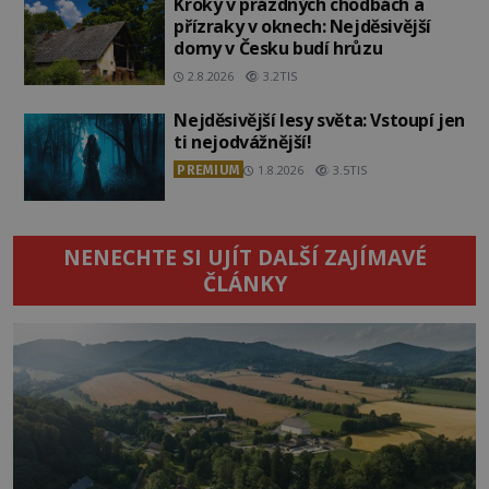
Kroky v prázdných chodbách a
přízraky v oknech: Nejděsivější
domy v Česku budí hrůzu
2.8.2026
3.2TIS
Nejděsivější lesy světa: Vstoupí jen
ti nejodvážnější!
PREMIUM
1.8.2026
3.5TIS
NENECHTE SI UJÍT DALŠÍ ZAJÍMAVÉ
ČLÁNKY