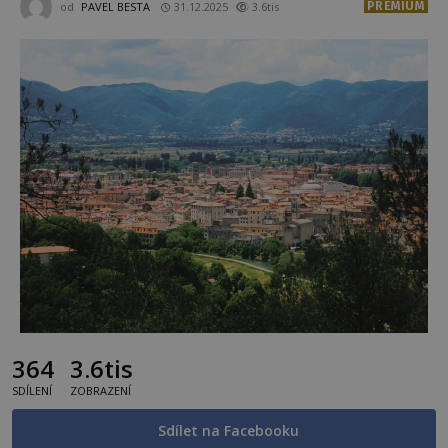
PREMIUM
od
PAVEL BESTA
31.12.2025
3.6tis
364
3.6tis
SDÍLENÍ
ZOBRAZENÍ
Sdílet na Facebooku