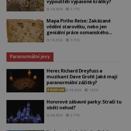
vypouštěli vypasené králíky?
3.8.2026
3.1TIS
Mapa Piriho Reise: Zakázané
vědění starověku, nebo jen
geniální práce osmanského
admirála?
1.8.2026
3.3TIS
Paranormální jevy
Herec Richard Dreyfuss a
muzikant Dave Grohl: Jaké mají
paranormální zážitky?
PREMIUM
5.8.2026
1.8TIS
Hororové zábavní parky: Straší tu
oběti nehod?
4.8.2026
2.7TIS