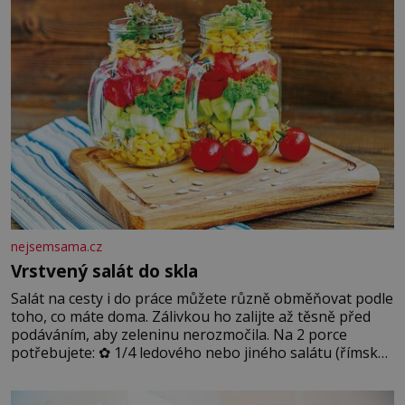
podmínkám. Sucho, prosolené písky a extrémně
nejsemsama.cz
Vrstvený salát do skla
Salát na cesty i do práce můžete různě obměňovat podle
toho, co máte doma. Zálivkou ho zalijte až těsně před
podáváním, aby zeleninu nerozmočila. Na 2 porce
potřebujete: ✿ 1/4 ledového nebo jiného salátu (římský
salát, polníček…) ✿ 1 malá konzerva kukuřice ✿ ½
okurky ✿ 2 rajčata Zálivka: ✿ 4 lžíce olivového oleje ✿ 1