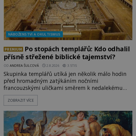
NÁBOŽENSTVÍ A OKULTISMUS
Po stopách templářů: Kdo odhalil
PREMIUM
přísně střežené biblické tajemství?
OD
ANDREA ŠULCOVÁ
2.8.2026
3.5TIS
Skupinka templářů utíká jen několik málo hodin
před hromadným zatýkáním nočními
francouzskými uličkami směrem k nedalekému
přístavu. Jeden z nich má přes ramena ranec s
ZOBRAZIT VÍCE
tajemným obsahem. Kapitán lodi už na ně čeká.
„Dejte to do podpalubí a připravte se. Za chvíli
vyplouváme,“ sdělí jim. „Kam máme namířeno,
kapitáne?“ zeptá se ho jeden z templářů. „Do Sk