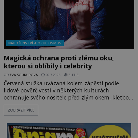
NÁBOŽENSTVÍ A OKULTISMUS
Magická ochrana proti zlému oku,
kterou si oblíbily i celebrity
OD
EVA SOUKUPOVÁ
20.7.2026
3.1TIS
Červená stužka uvázaná kolem zápěstí podle
lidové pověrčivosti v některých kulturách
ochraňuje svého nositele před zlým okem, kletbou,
která může přivodit neštěstí či nemoc. S tímto
ZOBRAZIT VÍCE
nenápadným symbolem magické ochrany lze
občas spatřit i různé celebrity včetně Madonny
nebo Leonarda DiCapria. Na Blízkém východě a v
židovských komunitách po celém světě, je