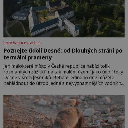
epochanacestach.cz
Poznejte údolí Desné: od Dlouhých strání po
termální prameny
Jen málokteré místo v České republice nabízí tolik
rozmanitých zážitků na tak malém území jako údolí řeky
Desné v srdci Jeseníků. Během jediného dne můžete
nahlédnout do útrob jedné z nejvýznamnějších vodních
elektráren v Evropě, vydat se na horské hřebeny, projet
se na koloběžce a den zakončit poznáváním památek ve
Velkých Losinách nebo v termálním