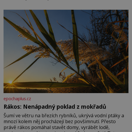
množství, než je pro většinu populace běžné. Její
základní složky– sodík a chlór – jsou zásadní pro
správné hospodaření
epochaplus.cz
Rákos: Nenápadný poklad z mokřadů
Šumí ve větru na březích rybníků, ukrývá vodní ptáky a
mnozí kolem něj procházejí bez povšimnutí. Přesto
právě rákos pomáhal stavět domy, vyrábět lodě,