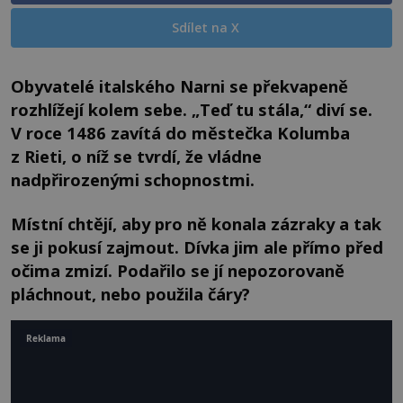
Sdílet na X
Obyvatelé italského Narni se překvapeně
rozhlížejí kolem sebe. „Teď tu stála,“ diví se.
V roce 1486 zavítá do městečka Kolumba
z Rieti, o níž se tvrdí, že vládne
nadpřirozenými schopnostmi.
Místní chtějí, aby pro ně konala zázraky a tak
se ji pokusí zajmout. Dívka jim ale přímo před
očima zmizí. Podařilo se jí nepozorovaně
pláchnout, nebo použila čáry?
Reklama