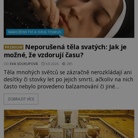
NÁBOŽENSTVÍ A OKULTISMUS
Neporušená těla svatých: Jak je
PREMIUM
možné, že vzdorují času?
OD
EVA SOUKUPOVÁ
6.8.2026
285
Těla mnohých světců se zázračně nerozkládají ani
desítky či stovky let po jejich smrti, ačkoliv na nich
často nebylo provedeno balzamování či jiné
pokusy o konzervaci. Neporušené ostatky bývají
ZOBRAZIT VÍCE
považovány za důkaz svatosti zemřelých. Jaké
tajemné síly těla významných náboženských
osobností ochraňují? Na hřbitově u kláštera
Milosrdných