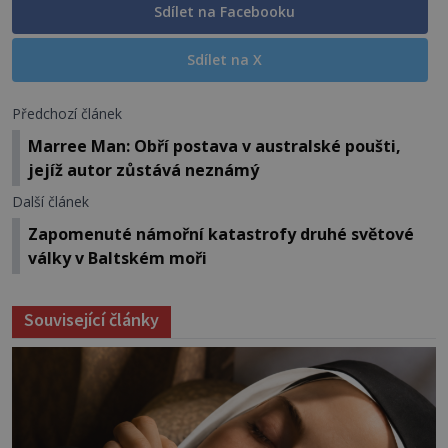
Sdílet na Facebooku
Sdílet na X
Předchozí článek
Marree Man: Obří postava v australské poušti,
jejíž autor zůstává neznámý
Další článek
Zapomenuté námořní katastrofy druhé světové
války v Baltském moři
Související články