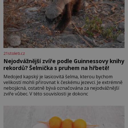
21stoleti.cz
Nejodvážnější zvíře podle Guinnessovy knihy
rekordů? Šelmička s pruhem na hřbetě!
Medojed kapský je lasicovitá šelma, kterou bychom
velikostí mohli přirovnat k českému jezevci. Je extrémně
nebojácná, ostatně bývá označována za nejodvážnější
zvíře vůbec. V této souvislosti je dokonc