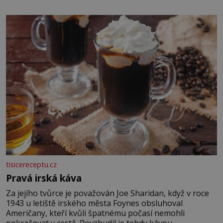
pomocí klimatizace. Jenže ne vždycky můžeme být v jejich
blízkosti. Nemusíte však zoufat. Pokud budete mít
promyšlený jídelníček, žadné pařáky si na vás
tisicereceptu.cz
Pravá irská káva
Za jejího tvůrce je považován Joe Sharidan, když v roce
1943 u letiště irského města Foynes obsluhoval
Američany, kteří kvůli špatnému počasí nemohli