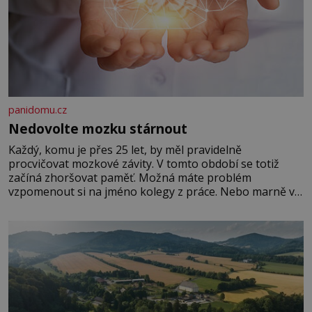
panidomu.cz
Nedovolte mozku stárnout
Každý, komu je přes 25 let, by měl pravidelně
procvičovat mozkové závity. V tomto období se totiž
začíná zhoršovat paměť. Možná máte problém
vzpomenout si na jméno kolegy z práce. Nebo marně v
paměti lovíte název knížky, kterou jste nedávno přečetli.
Je to opravdu tak, s věkem jako kdyby se paměť
rozhodla stávkovat. Cvičte