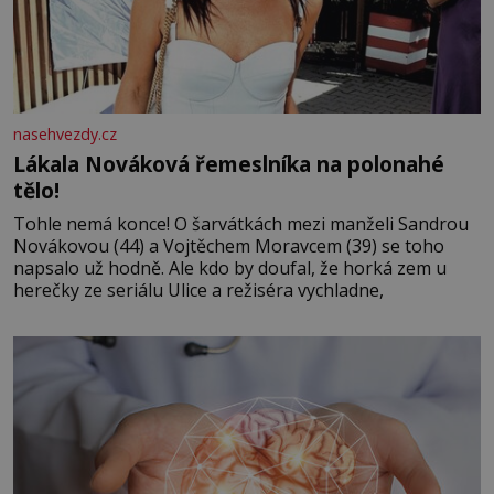
nasehvezdy.cz
Lákala Nováková řemeslníka na polonahé
tělo!
Tohle nemá konce! O šarvátkách mezi manželi Sandrou
Novákovou (44) a Vojtěchem Moravcem (39) se toho
napsalo už hodně. Ale kdo by doufal, že horká zem u
herečky ze seriálu Ulice a režiséra vychladne,