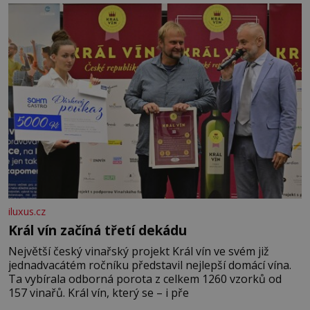
král. Nebo že by ne? Mongolové od roku 1223 postupují
podél Kaspického a Azovského moře,
iluxus.cz
Král vín začíná třetí dekádu
Největší český vinařský projekt Král vín ve svém již
jednadvacátém ročníku představil nejlepší domácí vína.
Ta vybírala odborná porota z celkem 1260 vzorků od
157 vinařů. Král vín, který se – i pře