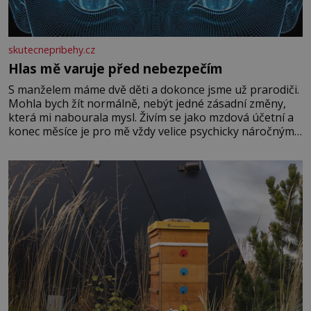
skutecnepribehy.cz
Hlas mě varuje před nebezpečím
S manželem máme dvě děti a dokonce jsme už prarodiči.
Mohla bych žít normálně, nebýt jedné zásadní změny,
která mi nabourala mysl. Živím se jako mzdová účetní a
konec měsíce je pro mě vždy velice psychicky náročným
obdobím. Od té chvíle, co máme vnoučata, mi dcera čím
dál častěji volá o pomoc, co se hlídání týče. Dalo by se