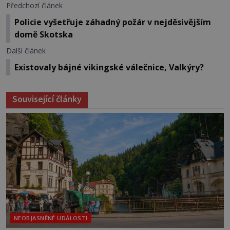
Předchozí článek
Policie vyšetřuje záhadný požár v nejděsivějším
domě Skotska
Další článek
Existovaly bájné vikingské válečnice, Valkýry?
Související články
NEOBJASNĚNÉ UDÁLOSTI