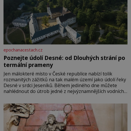
epochanacestach.cz
Poznejte údolí Desné: od Dlouhých strání po
termální prameny
Jen málokteré místo v České republice nabízí tolik
rozmanitých zážitků na tak malém území jako údolí řeky
Desné v srdci Jeseníků. Během jediného dne můžete
nahlédnout do útrob jedné z nejvýznamnějších vodních
elektráren v Evropě, vydat se na horské hřebeny, projet
se na koloběžce a den zakončit poznáváním památek ve
Velkých Losinách nebo v termálním