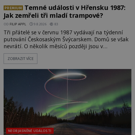
Temné události v Hřensku 1987:
PREMIUM
Jak zemřeli tři mladí trampové?
OD
FILIP APPL
9.8.2026
83
Tři přátelé se v červnu 1987 vydávají na týdenní
putování Českosaským Švýcarskem. Domů se však
nevrátí. O několik měsíců později jsou v
nepřístupných skalách u Hřenska nalezeny jejich
ZOBRAZIT VÍCE
kostry – a s nimi stopy, které se jen obtížně slučují
s nešťastnou náhodou. Zabil mladé trampy
přírodní živel, neznámý útočník, nebo někdo, koho
tehdejší režim nechtěl odhalit? [gallery
ids="171131,171132,1711
NEOBJASNĚNÉ UDÁLOSTI