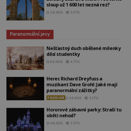
sloup už 1 600 let nezná rez?
5.8.2026
3.0TIS
Paranormální jevy
Nešťastný duch oběšené milenky
děsí studentky
8.8.2026
4.7TIS
Herec Richard Dreyfuss a
muzikant Dave Grohl: Jaké mají
paranormální zážitky?
PREMIUM
5.8.2026
3.2TIS
Hororové zábavní parky: Straší tu
oběti nehod?
4.8.2026
3.5TIS