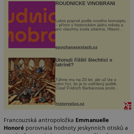
ROUDNICKÉ VINOBRANÍ
Letos poprvé podle nového konceptu
– přímo v historickém jádru města a
pro všechny zcela zdarma. Hlavní
program se odehraje na Karlově a
Husově náměstí. Návštěvníci se
mohou těšit na víno, burčák, pes...
epochanacestach.cz
Utonuli říšští šlechtici v
latríně?
Táhne mu na 20 let, ale už lze o
něm říct, že je to ostřílený politik.
Císař Fridrich Barbarossa proto
posílá svého syna a dědice Jindřicha
VI. do Erfurtu, aby se stal
prostředníkem při řešení sporu m...
historyplus.cz
Francouzská antropoložka
Emmanuelle
Honoré
porovnala hodnoty jeskynních otisků a