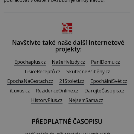
pokračovat v cestě. Povzbudil je tehdy kávou,
Navštivte také naše další internetové
projekty:
Epochaplus.cz
NašeHvězdy.cz
PaníDomu.cz
TisíceReceptů.cz
SkutečnéPříběhy.cz
EpochaNaCestach.cz
21Stoleti.cz
EpochálníSvět.cz
iLuxus.cz
RezidenceOnline.cz
DarujteČasopis.cz
HistoryPlus.cz
NejsemSama.cz
PŘEDPLATNÉ ČASOPISU