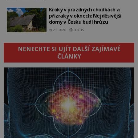
Kroky v prázdných chodbách a
přízraky v oknech: Nejděsivější
domy v Česku budí hrůzu
2.8.2026
3.3TIS
NENECHTE SI UJÍT DALŠÍ ZAJÍMAVÉ
ČLÁNKY