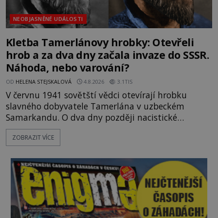
NEOBJASNĚNÉ UDÁLOSTI
Kletba Tamerlánovy hrobky: Otevřeli
hrob a za dva dny začala invaze do SSSR.
Náhoda, nebo varování?
OD
HELENA STEJSKALOVÁ
4.8.2026
3.1TIS
V červnu 1941 sovětští vědci otevírají hrobku
slavného dobyvatele Tamerlána v uzbeckém
Samarkandu. O dva dny později nacistické
Německo zahajuje operaci Barbarossa a napadá
ZOBRAZIT VÍCE
Sovětský svaz. Shoda dat je natolik zarážející, že se
rodí jedna z nejslavnějších „kleteb“ 20. století. Je
na legendě něco pravdy, nebo jde jen o fascinující
souhru okolností? Když antropolog Michail
Gerasimov (1907-1970) a