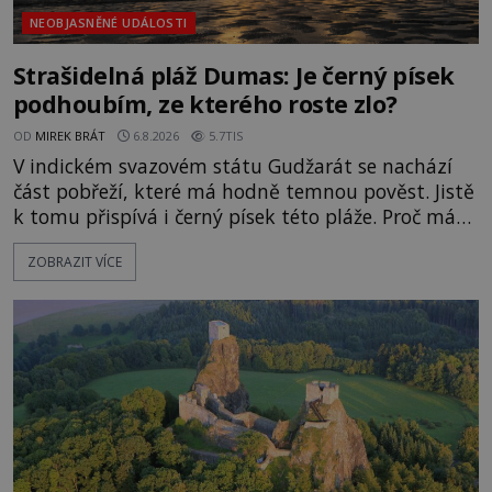
NEOBJASNĚNÉ UDÁLOSTI
Strašidelná pláž Dumas: Je černý písek
podhoubím, ze kterého roste zlo?
OD
MIREK BRÁT
6.8.2026
5.7TIS
V indickém svazovém státu Gudžarát se nachází
část pobřeží, které má hodně temnou pověst. Jistě
k tomu přispívá i černý písek této pláže. Proč má
pláž takové netypické zbarvení? Nakolik jsou
ZOBRAZIT VÍCE
pravdivé historky, že zde došlo k nevysvětlitelným
zmizením turistů? Ti, kteří se nebojí, nás mohou
následovat. Vstupujeme na pláž Dumas ve městě
Surat. Gu