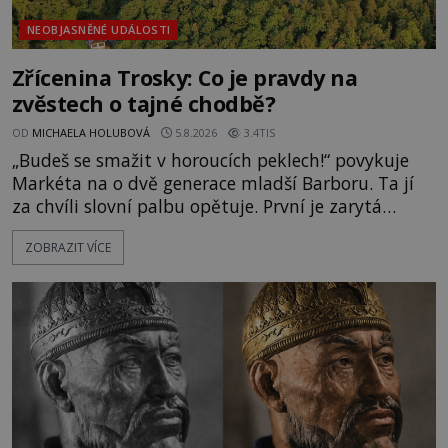
NEOBJASNĚNÉ UDÁLOSTI
Zřícenina Trosky: Co je pravdy na
zvěstech o tajné chodbě?
OD
MICHAELA HOLUBOVÁ
5.8.2026
3.4TIS
„Budeš se smažit v horoucích peklech!“ povykuje
Markéta na o dvě generace mladší Barboru. Ta jí
za chvíli slovní palbu opětuje. První je zarytá
katolička, druhá přesvědčená kališnice. A každá z
ZOBRAZIT VÍCE
nich se usídlí na jedné z věží slavného hradu
Trosky. Šlechtic Ota IV. z Bergova (1399–1452) patří
mezi vůdce protihusitského boje. Za manželku má
skutečně jistou