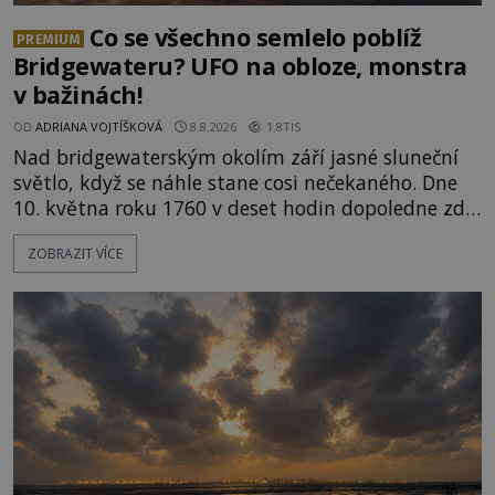
Co se všechno semlelo poblíž
PREMIUM
Bridgewateru? UFO na obloze, monstra
v bažinách!
OD
ADRIANA VOJTÍŠKOVÁ
8.8.2026
1.8TIS
Nad bridgewaterským okolím září jasné sluneční
světlo, když se náhle stane cosi nečekaného. Dne
10. května roku 1760 v deset hodin dopoledne zde
dojde k vůbec prvnímu historicky doloženému
ZOBRAZIT VÍCE
přeletu UFO. Podle záznamů vyzařuje takové
světlo, že vypadá jako „koule hořícího ohně“. Jde
jen o nějaký optický klam, nebo se zde skutečně
právě vznáší mimozemská loď