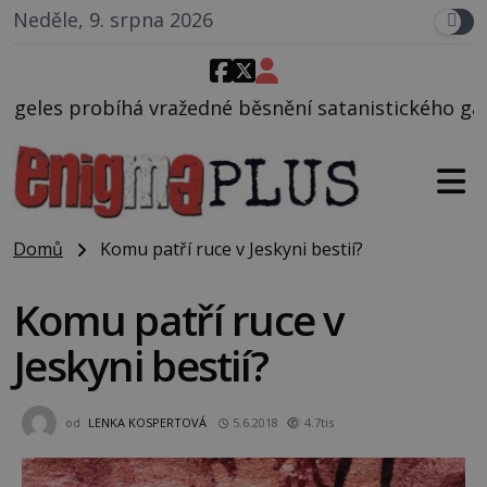
Neděle, 9. srpna 2026
é běsnění satanistického gangu vedeného Charlesem
Domů
Komu patří ruce v Jeskyni bestií?
Komu patří ruce v
Jeskyni bestií?
od
LENKA KOSPERTOVÁ
5.6.2018
4.7tis