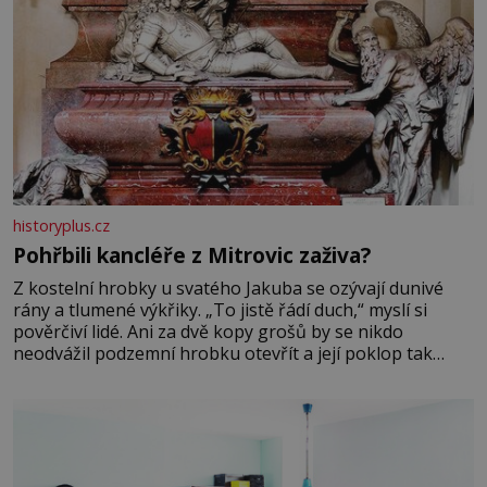
historyplus.cz
Pohřbili kancléře z Mitrovic zaživa?
Z kostelní hrobky u svatého Jakuba se ozývají dunivé
rány a tlumené výkřiky. „To jistě řádí duch,“ myslí si
pověrčiví lidé. Ani za dvě kopy grošů by se nikdo
neodvážil podzemní hrobku otevřít a její poklop tak
raději jen skrápí svěcenou vodou. Za několik dní divné
burácení skutečně ustane. Když o mnoho let později
hrobku