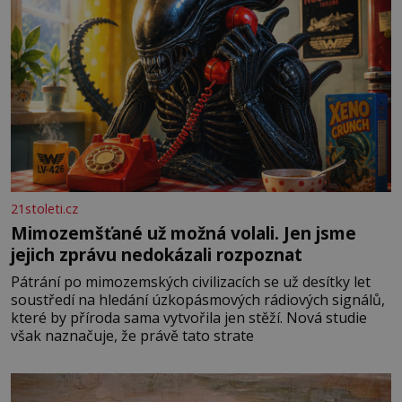
21stoleti.cz
Mimozemšťané už možná volali. Jen jsme
jejich zprávu nedokázali rozpoznat
Pátrání po mimozemských civilizacích se už desítky let
soustředí na hledání úzkopásmových rádiových signálů,
které by příroda sama vytvořila jen stěží. Nová studie
však naznačuje, že právě tato strate