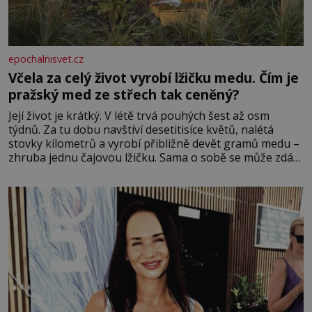
epochalnisvet.cz
Včela za celý život vyrobí lžičku medu. Čím je
pražský med ze střech tak ceněný?
Její život je krátký. V létě trvá pouhých šest až osm
týdnů. Za tu dobu navštíví desetitisíce květů, nalétá
stovky kilometrů a vyrobí přibližně devět gramů medu –
zhruba jednu čajovou lžičku. Sama o sobě se může zdát
bezvýznamná. Teprve když se spojí s dalšími desítkami
tisíc příslušnic svého včelstva, vznikne jeden z
nejdokonalejších organismů