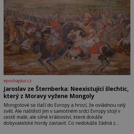
epochaplus.cz
Jaroslav ze Šternberka: Neexistující šlechtic,
který z Moravy vyžene Mongoly
Mongolové se tlačí do Evropy a hrozí, že ovládnou celý
svět. Ale naštěstí jim v samotném srdci Evropy stojí v
cestě malé, ale silné království, které dokáže
dobyvatelské hordy zastavit. Co nedokáže žádná z
asijských říší, co nedokážou Němci – to dokáže český