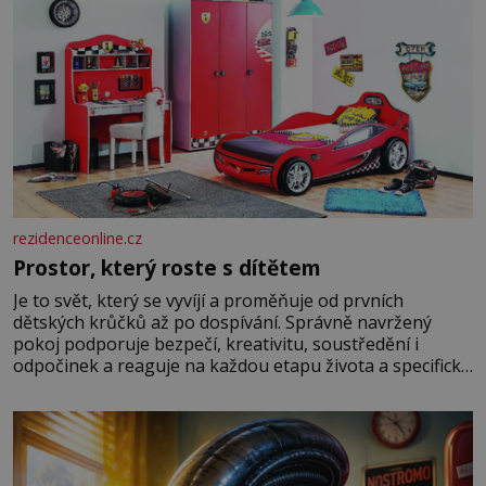
rezidenceonline.cz
Prostor, který roste s dítětem
Je to svět, který se vyvíjí a proměňuje od prvních
dětských krůčků až po dospívání. Správně navržený
pokoj podporuje bezpečí, kreativitu, soustředění i
odpočinek a reaguje na každou etapu života a specifické
potřeby dítěte. Pro nejmenší je klíčová jednoduchost,
měkkost a bezpečí, proto by pokoj miminka měl působit
především klidně a útulně. Předškolní věk je