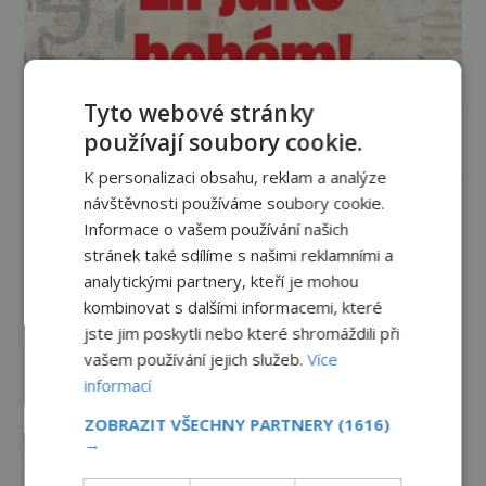
Tyto webové stránky
používají soubory cookie.
Vesmír a technologie
K personalizaci obsahu, reklam a analýze
návštěvnosti používáme soubory cookie.
Co zachycují tajemné snímky
Informace o vašem používání našich
Marsu? Je na něm přeci jen voda?
stránek také sdílíme s našimi reklamními a
PREMIUM
7.8.2026
2.5TIS
analytickými partnery, kteří je mohou
kombinovat s dalšími informacemi, které
Podivné události roku 2023: Jsou
jste jim poskytli nebo které shromáždili při
Američané v obležení UFO?
vašem používání jejich služeb.
Více
PREMIUM
27.7.2026
3.5TIS
informací
ZOBRAZIT VŠECHNY PARTNERY
(1616)
Nad australským městem
→
„tančila“ záhadná světla