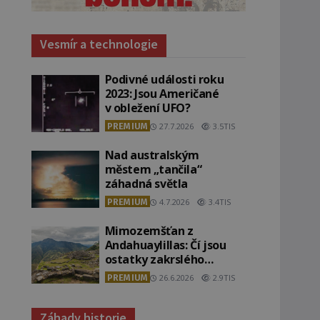
Vesmír a technologie
Podivné události roku
2023: Jsou Američané
v obležení UFO?
PREMIUM
27.7.2026
3.5TIS
Nad australským
městem „tančila“
záhadná světla
PREMIUM
4.7.2026
3.4TIS
Mimozemšťan z
Andahuaylillas: Čí jsou
ostatky zakrslého
stvoření s ohromnou
PREMIUM
26.6.2026
2.9TIS
lebkou?
Záhady historie