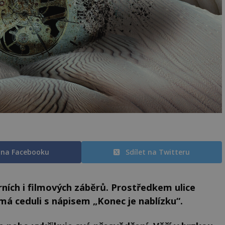
t na Facebooku
Sdílet na Twitteru
ch i filmových záběrů. Prostředkem ulice
 má ceduli s nápisem „Konec je nablízku“.