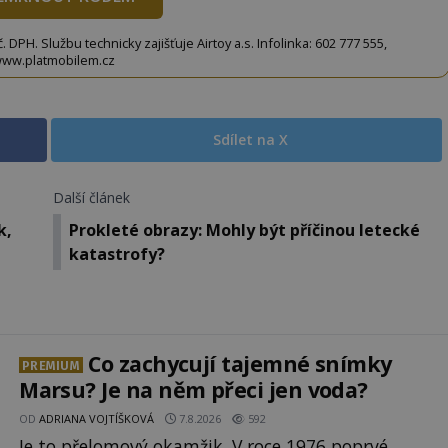
DPH. Službu technicky zajišťuje Airtoy a.s. Infolinka: 602 777 555,
ww.platmobilem.cz
Sdílet na X
Další článek
k,
Prokleté obrazy: Mohly být příčinou letecké
katastrofy?
Co zachycují tajemné snímky
PREMIUM
Marsu? Je na něm přeci jen voda?
OD
ADRIANA VOJTÍŠKOVÁ
7.8.2026
592
Je to přelomový okamžik. V roce 1976 poprvé