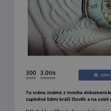
300
3.0tis
Sdíle
SDÍLENÍ
ZOBRAZENÍ
Tu scénu známe z mnoha dokumentární
zaplněné lidmi kráčí člověk a na sobě