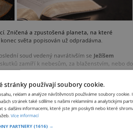
zací. Zničená a zpustošená planeta, na které
á konec světa popisován už odpradávna.
Poslední soud vedený navrátivším se
Ježíšem
h skutků zamíří k nebesům, za blaženstvím, nebo do
ku k dočtení. Nenechte si to ujít!
 stránky používají soubory cookie.
bsahu, reklam a analýze návštěvnosti používáme soubory cookie. 
šich stránek také sdílíme s našimi reklamními a analytickými partn
NIGMAPLUS PREMIUM?
s dalšími informacemi, které jste jim poskytli nebo které shromá
lužeb.
Více informací
 se naším
Premium
čtenářem a
odemkněte
si tento
CHNY PARTNERY
(1616) →