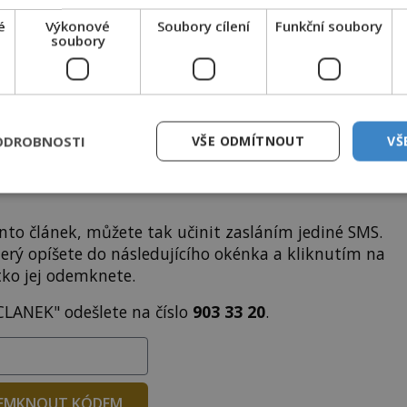
i
tisíce
dalších
skvělých článků
.
 od nás obdržíte i celou řadu
hodnotných bonusů
!
é
Výkonové
Soubory cílení
Funkční soubory
soubory
ODEMKNOUT ČLÁNEK
ODROBNOSTI
VŠE ODMÍTNOUT
VŠ
to článek, můžete tak učinit zasláním jediné SMS.
terý opíšete do následujícího okénka a kliknutím na
tko jej odemknete.
CLANEK" odešlete na číslo
903 33 20
.
EMKNOUT KÓDEM