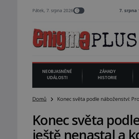
Pátek, 7. srpna 2026
7. srpna 1994
: Na amer
NEOBJASNĚNÉ
ZÁHADY
UDÁLOSTI
HISTORIE
Domů
Konec světa podle náboženství: Proč
Konec světa podle
ještě nenastal a k