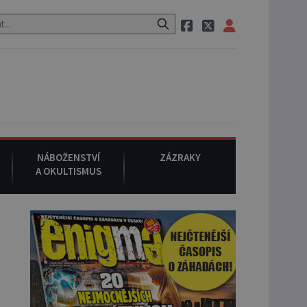
neznámého původu.
7. srpna 1994
: Na americké městečko Oakville
NÁBOŽENSTVÍ
ZÁZRAKY
A OKULTISMUS