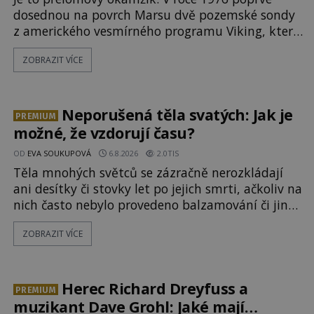
dosednou na povrch Marsu dvě pozemské sondy
z amerického vesmírného programu Viking, které
jsou schopny pořídit fotografie záhadami
ZOBRAZIT VÍCE
opředené rudé planety. Viking 1 zde zaznamená
něco naprosto nečekaného. V marsovské oblasti
zvané Cydonie totiž zachytí podivný útvar
připomínající lidskou tvář. NASA (Národní úřad
Neporušená těla svatých: Jak je
PREMIUM
možné, že vzdorují času?
OD
EVA SOUKUPOVÁ
6.8.2026
2.0TIS
Těla mnohých světců se zázračně nerozkládají
ani desítky či stovky let po jejich smrti, ačkoliv na
nich často nebylo provedeno balzamování či jiné
pokusy o konzervaci. Neporušené ostatky bývají
ZOBRAZIT VÍCE
považovány za důkaz svatosti zemřelých. Jaké
tajemné síly těla významných náboženských
osobností ochraňují? Na hřbitově u kláštera
Milosrdných
Herec Richard Dreyfuss a
PREMIUM
muzikant Dave Grohl: Jaké mají