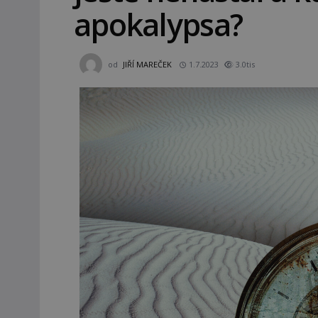
apokalypsa?
od
JIŘÍ MAREČEK
1.7.2023
3.0tis