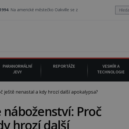
ické městečko Oakville se z nebe snáší podivná rosolovitá látka 
PARANORMÁLNÍ
REPORTÁŽE
VESMÍR A
JEVY
TECHNOLOGIE
 ještě nenastal a kdy hrozí další apokalypsa?
 náboženství: Proč
dy hrozí další