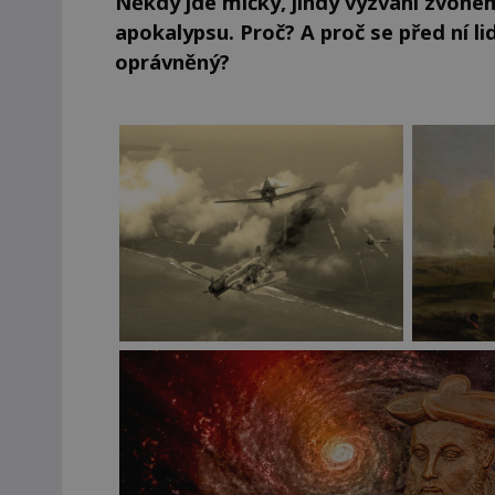
Někdy jde mlčky, jindy vyzvání zvonem
apokalypsu. Proč? A proč se před ní li
oprávněný?