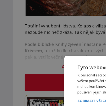
Totální vyhubení lidstva. Kolaps civili
nezbude nic než zkáza. Tak nějak býv
Podle biblické Knihy zjevení nastane 
Kristem
, a každý dle charakteru svýc
pekla, vstříc věčnému utrpení.
Zbývá vám 99
%
člán
Tyto webové
K personalizaci o
vašem používání na
CO NABÍZÍ
E
mohou kombinovat 
používání jejich s
Staňte
ZOBRAZIT VŠE