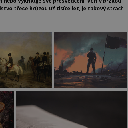
 nebo vykřikuje své přesvědčení. Věří v brzkou
dstvo třese hrůzou už tisíce let, je takový strach