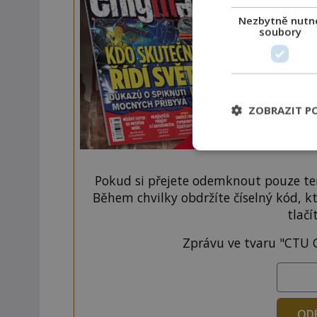
Navíc
Nezbytně nutn
soubory
ZOBRAZIT P
Pokud si přejete odemknout pouze ten
Během chvilky obdržíte číselný kód, k
tlačí
Zprávu ve tvaru "CTU 
OD