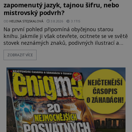
zapomenutý jazyk, tajnou šifru, nebo
mistrovský podvrh?
OD
HELENA STEJSKALOVÁ
3.8.2026
3.1TIS
Na první pohled připomíná obyčejnou starou
knihu. Jakmile ji však otevřete, ocitnete se ve světě
stovek neznámých znaků, podivných ilustrací a
textu, který už téměř dvě století vzdoruje všem
ZOBRAZIT VÍCE
pokusům o rozluštění. Rohoncský kodex patří mezi
největší záhady evropských dějin a dodnes nikdo s
jistotou neví, kdo jej napsal, kdy vznikl ani co
vlastně vypráví. Rohoncský kodex se poprvé
objevuje v roce