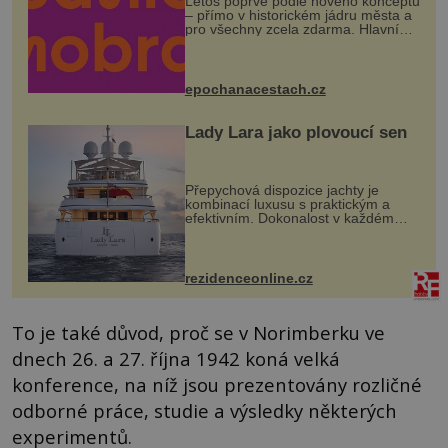
Letos poprvé podle nového konceptu
– přímo v historickém jádru města a
pro všechny zcela zdarma. Hlavní
program se odehraje na Karlově a
Husově náměstí. Návštěvníci se
mohou těšit na víno, burčák, pes...
epochanacestach.cz
Lady Lara jako plovoucí sen
Přepychová dispozice jachty je
kombinací luxusu s praktickým a
efektivním. Dokonalost v každém
detailu představuje značka Fendi
Casa, kterou byly vybaveny její
paluby. Monacký přístav nabízí
každoročn...
rezidenceonline.cz
To je také důvod, proč se v Norimberku ve
dnech 26. a 27. října 1942 koná velká
konference, na níž jsou prezentovány rozličné
odborné práce, studie a výsledky některých
experimentů.