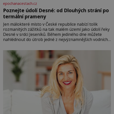
epochanacestach.cz
Poznejte údolí Desné: od Dlouhých strání po
termální prameny
Jen málokteré místo v České republice nabízí tolik
rozmanitých zážitků na tak malém území jako údolí řeky
Desné v srdci Jeseníků. Během jediného dne můžete
nahlédnout do útrob jedné z nejvýznamnějších vodních
elektráren v Evropě, vydat se na horské hřebeny, projet
se na koloběžce a den zakončit poznáváním památek ve
Velkých Losinách nebo v termálním