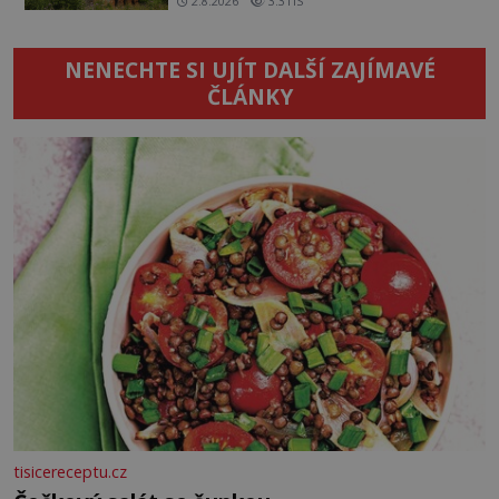
2.8.2026
3.3TIS
NENECHTE SI UJÍT DALŠÍ ZAJÍMAVÉ
ČLÁNKY
tisicereceptu.cz