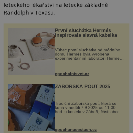
leteckého lékařství na letecké základně
Randolph v Texasu.
První sluchátka Hermés
inspirovala slavná kabelka
Vůbec první sluchátka od módního
domu Hermès byla vyrobena
experimentálním laboratoří Hermès
Ateliers Horizons. Elegantní gadget
si vyžádal dva roky vývoje a chlubí
se ručně šitou hovězí kůží a
epochalnisvet.cz
kovový...
ZÁBOŘSKÁ POUŤ 2025
Tradiční Zábořská pouť, která se
koná v neděli 7.9.2025 od 11:00
hod. u kostela v Záboří, části obce
Kly u Mělníka. V programu naleznete
komentovanou prohlídku kostela,
dobovou hudbu, řemesla, atrakce...
epochanacestach.cz