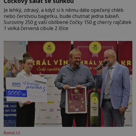
Čočkový salát se šunkou
Je lehký, zdravý, a když si k němu dáte opečený chléb
nebo čerstvou bagetku, bude chutnat jedna báseň.
Suroviny 250 g vaší oblíbené čočky 150 g cherry rajčátek
1 velká červená cibule 2 lžíce
iluxus.cz