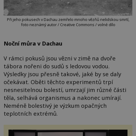
Při jeho pokusech v Dachau zemřelo mnoho vězňů nelidskou smrtí,
foto neznámý autor / Creative Commons / volné dílo
Noční můra v Dachau
V rámci pokusů jsou vězni v zimě na dvoře
tábora nořeni do sudů s ledovou vodou.
Výsledky jsou přesně takové, jaké by se daly
očekávat. Oběti těchto experimentů trpí
nesnesitelnou bolestí, umrzají jim různé části
těla, selhává organismus a nakonec umírají.
Neméně bolestivý je výzkum opačných
teplotních extrémů.