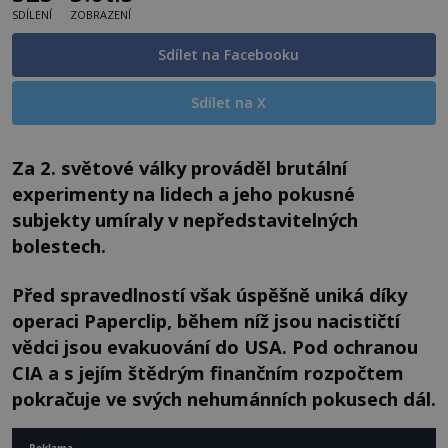
SDÍLENÍ
ZOBRAZENÍ
Sdílet na Facebooku
Sdílet na X
Za 2. světové války prováděl brutální
experimenty na lidech a jeho pokusné
subjekty umíraly v nepředstavitelných
bolestech.
Před spravedlností však úspěšně uniká díky
operaci Paperclip, během níž jsou nacističtí
vědci jsou evakuování do USA. Pod ochranou
CIA a s jejím štědrým finančním rozpočtem
pokračuje ve svých nehumánních pokusech dál.
Reklama