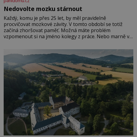
panidomu.cz
Nedovolte mozku stárnout
Každý, komu je přes 25 let, by měl pravidelně
procvičovat mozkové závity. V tomto období se totiž
začíná zhoršovat paměť. Možná máte problém
vzpomenout si na jméno kolegy z práce. Nebo marně v
paměti lovíte název knížky, kterou jste nedávno přečetli.
Je to opravdu tak, s věkem jako kdyby se paměť
rozhodla stávkovat. Cvičte