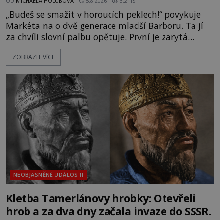
OD
MICHAELA HOLUBOVÁ
5.8.2026
3.2TIS
„Budeš se smažit v horoucích peklech!“ povykuje
Markéta na o dvě generace mladší Barboru. Ta jí
za chvíli slovní palbu opětuje. První je zarytá
katolička, druhá přesvědčená kališnice. A každá z
ZOBRAZIT VÍCE
nich se usídlí na jedné z věží slavného hradu
Trosky. Šlechtic Ota IV. z Bergova (1399–1452) patří
mezi vůdce protihusitského boje. Za manželku má
skutečně jistou
NEOBJASNĚNÉ UDÁLOSTI
Kletba Tamerlánovy hrobky: Otevřeli
hrob a za dva dny začala invaze do SSSR.