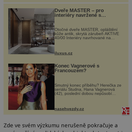
Dveře MASTER – pro
interiéry navržené s
rozumem i vášní!
Otočné dveře MASTER, opláštění
kůže antik, skrytá zárubeň AKTIVE
40/00 Interiéry navrhované na
zakázku často vyžadují atypické
rozměry nejen nábytku, ale i
otvorových prvků. Technické zázemí
iluxus.cz
dnes umož...
Konec Vagnerové s
Francouzem?
Smutný konec příběhu? Herečka ze
seriálu Studna, Hana Vagnerová
(42), poslední dobou nepůsobí
nejšťastněji. Ačkoli časy její anorexie
jsou už dávno pryč a opět se pyšnila
ženskými křivkami, najednou s...
nasehvezdy.cz
Zde ve svém výzkumu nerušeně pokračuje a