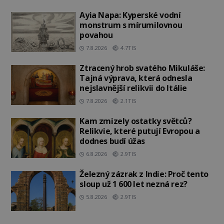
Ayia Napa: Kyperské vodní
monstrum s mírumilovnou
povahou
7.8.2026
4.7TIS
Ztracený hrob svatého Mikuláše:
Tajná výprava, která odnesla
nejslavnější relikvii do Itálie
7.8.2026
2.1TIS
Kam zmizely ostatky světců?
Relikvie, které putují Evropou a
dodnes budí úžas
6.8.2026
2.9TIS
Železný zázrak z Indie: Proč tento
sloup už 1 600 let nezná rez?
5.8.2026
2.9TIS