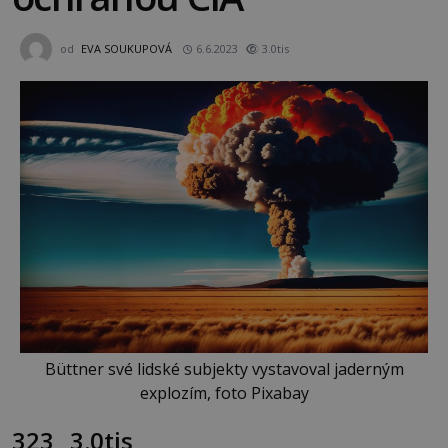
od
EVA SOUKUPOVÁ
6.6.2023
3.0tis
Büttner své lidské subjekty vystavoval jaderným
explozím, foto Pixabay
323
3.0tis