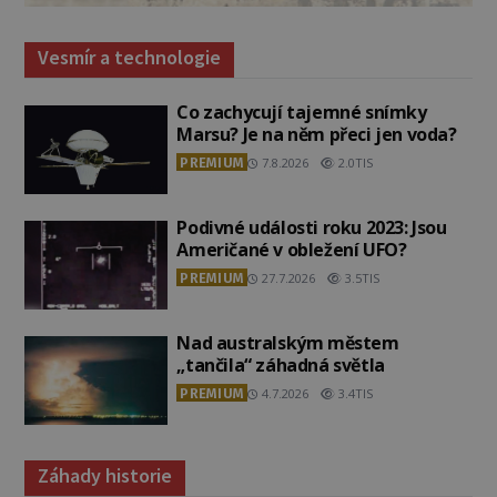
Vesmír a technologie
Co zachycují tajemné snímky
Marsu? Je na něm přeci jen voda?
PREMIUM
7.8.2026
2.0TIS
Podivné události roku 2023: Jsou
Američané v obležení UFO?
PREMIUM
27.7.2026
3.5TIS
Nad australským městem
„tančila“ záhadná světla
PREMIUM
4.7.2026
3.4TIS
Záhady historie