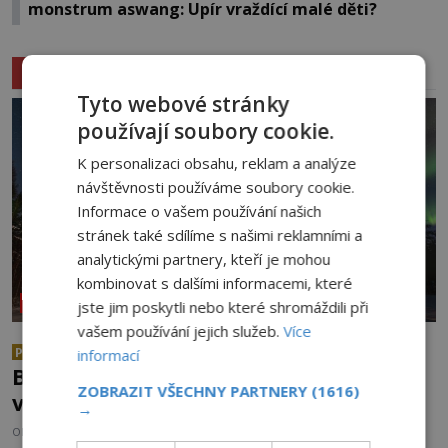
monstrum aswang: Upír vraždící malé děti?
Související články
Tyto webové stránky
používají soubory cookie.
K personalizaci obsahu, reklam a analýze
návštěvnosti používáme soubory cookie.
Informace o vašem používání našich
stránek také sdílíme s našimi reklamními a
analytickými partnery, kteří je mohou
kombinovat s dalšími informacemi, které
NEOBJASNĚNÉ UDÁLOSTI
jste jim poskytli nebo které shromáždili při
vašem používání jejich služeb.
Více
Co se všechno semlelo poblíž
PREMIUM
informací
Bridgewateru? UFO na obloze, monstra
ZOBRAZIT VŠECHNY PARTNERY
(1616)
v bažinách!
→
OD
ADRIANA VOJTÍŠKOVÁ
8.8.2026
872