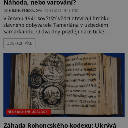
Náhoda, nebo varování?
OD
HELENA STEJSKALOVÁ
4.8.2026
3.1TIS
V červnu 1941 sovětští vědci otevírají hrobku
slavného dobyvatele Tamerlána v uzbeckém
Samarkandu. O dva dny později nacistické
Německo zahajuje operaci Barbarossa a napadá
ZOBRAZIT VÍCE
Sovětský svaz. Shoda dat je natolik zarážející, že se
rodí jedna z nejslavnějších „kleteb“ 20. století. Je
na legendě něco pravdy, nebo jde jen o fascinující
souhru okolností? Když antropolog Michail
Gerasimov (1907-1970) a
NEOBJASNĚNÉ UDÁLOSTI
Záhada Rohoncského kodexu: Ukrývá