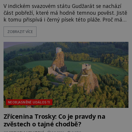
V indickém svazovém státu Gudžarát se nachází
část pobřeží, které má hodně temnou pověst. Jistě
k tomu přispívá i černý písek této pláže. Proč má
pláž takové netypické zbarvení? Nakolik jsou
ZOBRAZIT VÍCE
pravdivé historky, že zde došlo k nevysvětlitelným
zmizením turistů? Ti, kteří se nebojí, nás mohou
následovat. Vstupujeme na pláž Dumas ve městě
Surat. Gu
NEOBJASNĚNÉ UDÁLOSTI
Zřícenina Trosky: Co je pravdy na
zvěstech o tajné chodbě?