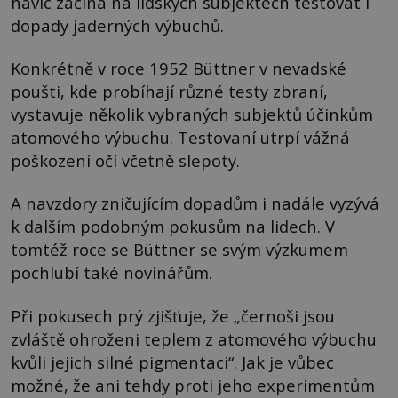
navíc začíná na lidských subjektech testovat i
dopady jaderných výbuchů.
Konkrétně v roce 1952 Büttner v nevadské
poušti, kde probíhají různé testy zbraní,
vystavuje několik vybraných subjektů účinkům
atomového výbuchu. Testovaní utrpí vážná
poškození očí včetně slepoty.
A navzdory zničujícím dopadům i nadále vyzývá
k dalším podobným pokusům na lidech. V
tomtéž roce se Büttner se svým výzkumem
pochlubí také novinářům.
Při pokusech prý zjišťuje, že „černoši jsou
zvláště ohroženi teplem z atomového výbuchu
kvůli jejich silné pigmentaci“. Jak je vůbec
možné, že ani tehdy proti jeho experimentům