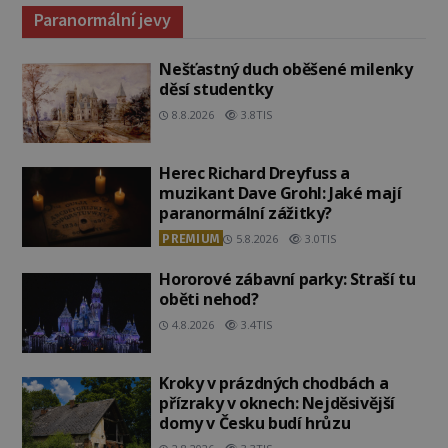
Paranormální jevy
Nešťastný duch oběšené milenky
děsí studentky
8.8.2026
3.8TIS
Herec Richard Dreyfuss a
muzikant Dave Grohl: Jaké mají
paranormální zážitky?
PREMIUM
5.8.2026
3.0TIS
Hororové zábavní parky: Straší tu
oběti nehod?
4.8.2026
3.4TIS
Kroky v prázdných chodbách a
přízraky v oknech: Nejděsivější
domy v Česku budí hrůzu