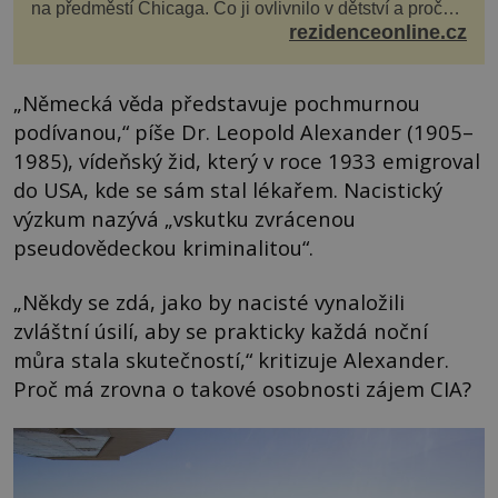
na předměstí Chicaga. Co ji ovlivnilo v dětství a proč
vypadá její domov právě takto? Interié...
rezidenceonline.cz
„Německá věda představuje pochmurnou
podívanou,“ píše Dr. Leopold Alexander (1905–
1985), vídeňský žid, který v roce 1933 emigroval
do USA, kde se sám stal lékařem. Nacistický
výzkum nazývá „vskutku zvrácenou
pseudovědeckou kriminalitou“.
„Někdy se zdá, jako by nacisté vynaložili
zvláštní úsilí, aby se prakticky každá noční
můra stala skutečností,“ kritizuje Alexander.
Proč má zrovna o takové osobnosti zájem CIA?