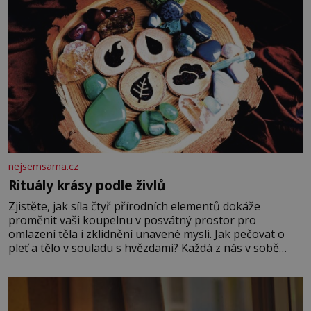
nejsemsama.cz
Rituály krásy podle živlů
Zjistěte, jak síla čtyř přírodních elementů dokáže
proměnit vaši koupelnu v posvátný prostor pro
omlazení těla i zklidnění unavené mysli. Jak pečovat o
pleť a tělo v souladu s hvězdami? Každá z nás v sobě
nese otisk vesmíru, který se projevuje nejen v naší
povaze, ale i v potřebách naší pokožky. Ohnivá znamení
Ženy narozené ve znamení Berana, Lva a Střelce v sobě
nesou žár, odvahu a neutuchající elán. Vaše