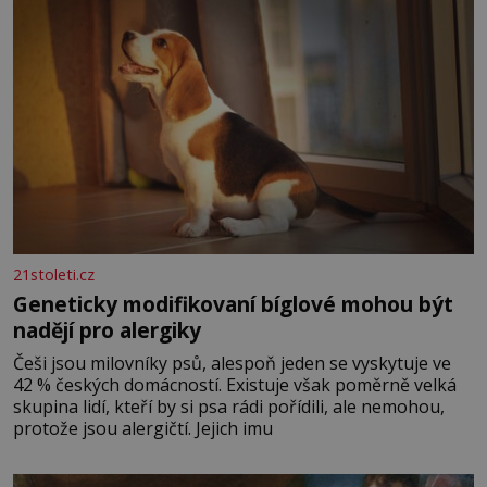
21stoleti.cz
Geneticky modifikovaní bíglové mohou být
nadějí pro alergiky
Češi jsou milovníky psů, alespoň jeden se vyskytuje ve
42 % českých domácností. Existuje však poměrně velká
skupina lidí, kteří by si psa rádi pořídili, ale nemohou,
protože jsou alergičtí. Jejich imu