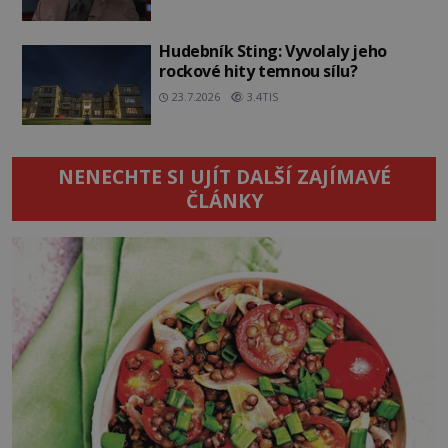
Hudebník Sting: Vyvolaly jeho
rockové hity temnou sílu?
23.7.2026
3.4TIS
NENECHTE SI UJÍT DALŠÍ ZAJÍMAVÉ
ČLÁNKY