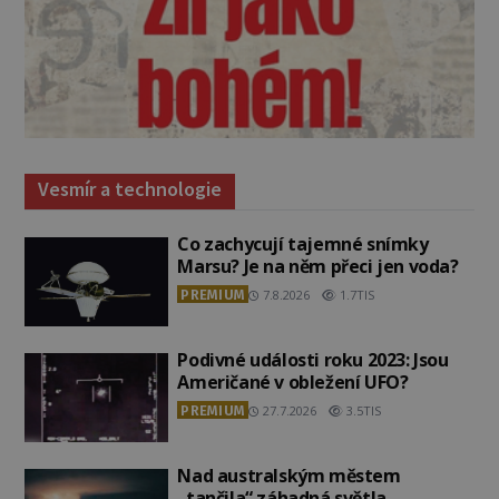
Vesmír a technologie
Co zachycují tajemné snímky
Marsu? Je na něm přeci jen voda?
PREMIUM
7.8.2026
1.7TIS
Podivné události roku 2023: Jsou
Američané v obležení UFO?
PREMIUM
27.7.2026
3.5TIS
Nad australským městem
„tančila“ záhadná světla