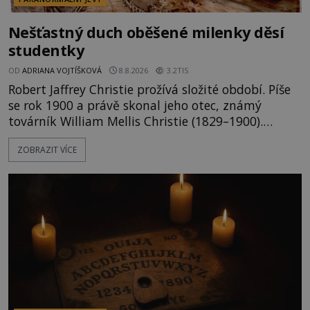
Nešťastný duch oběšené milenky děsí
studentky
OD
ADRIANA VOJTÍŠKOVÁ
8.8.2026
3.2TIS
Robert Jaffrey Christie prožívá složité období. Píše
se rok 1900 a právě skonal jeho otec, známý
továrník William Mellis Christie (1829–1900).
Smutná událost je ale doprovázena ohromným
ZOBRAZIT VÍCE
dědictvím... Robertu připadne rodinné sídlo v
Torontu. Takový majetek skýtá řadu výhod, avšak
ta, na niž přijde Robert, by jen tak někoho
nenapadla. N