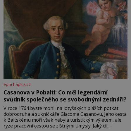
epochaplus.cz
Casanova v Pobaltí: Co měl legendární
svůdník společného se svobodnými zednáři?
V roce 1764 byste mohli na lotyšských plážích potkat
dobrodruha a sukničkáře Giacoma Casanovu. Jeho cesta
k Baltskému moři však nebyla turistickým výletem, ale
ryze pracovní cestou se zištnými úmysly. Jaký cíl