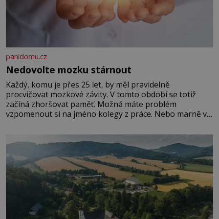
panidomu.cz
Nedovolte mozku stárnout
Každý, komu je přes 25 let, by měl pravidelně
procvičovat mozkové závity. V tomto období se totiž
začíná zhoršovat paměť. Možná máte problém
vzpomenout si na jméno kolegy z práce. Nebo marně v
paměti lovíte název knížky, kterou jste nedávno přečetli.
Je to opravdu tak, s věkem jako kdyby se paměť
rozhodla stávkovat. Cvičte