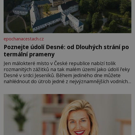
epochanacestach.cz
Poznejte údolí Desné: od Dlouhých strání po
termální prameny
Jen málokteré místo v České republice nabízí tolik
rozmanitých zážitků na tak malém území jako údolí řeky
Desné v srdci Jeseníků. Během jediného dne můžete
nahlédnout do útrob jedné z nejvýznamnějších vodních
elektráren v Evropě, vydat se na horské hřebeny, projet
se na koloběžce a den zakončit poznáváním památek ve
Velkých Losinách nebo v termálním