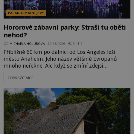
PARANORMÁLNÍ JEVY
Hororové zábavní parky: Straší tu oběti
nehod?
OD
MICHAELA HOLUBOVÁ
4.8.2026
3.4TIS
Přibližně 60 km po dálnici od Los Angeles leží
město Anaheim. Jeho název většině Evropanů
mnoho neřekne. Ale když se zmíní zdejší
Disneyland, je hned jasno. Zábavní park vyroste na
ZOBRAZIT VÍCE
poklidném místě bývalého sadu pomerančovníků.
Klid tu teď rozhodně nepanuje, park navštíví
kolem 17 000 000 zábavychtivých lidí ročně. A ač je
velká snaha to utajit, někteří z