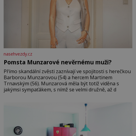
nasehvezdy.cz
Pomsta Munzarové nevěrnému muži?
Přímo skandální zvěsti zaznívají ve spojitosti s herečkou
Barborou Munzarovou (54) a hercem Martinem
Trnavským (56). Munzarová měla být totiž viděna s
jakýmsi sympaťákem, s nímž se velmi družně, až d