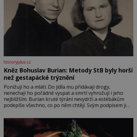
historyplus.cz
Kněz Bohuslav Burian: Metody StB byly horší
než gestapácké trýznění
Ponižují ho a mlátí. Do jídla mu přidávají drogy,
nenechají ho pořádně vyspat a smrtí vyhrožují i jeho
nejbližším. Burian kruté týrání nevydrží a estébákům
podepíše všechno, co po něm chtějí. Svým podpisem jim
potvrdí také to, že na něj během výslechů nikdo nevyvíjel
fyzický ani psychický nátlak. Syn brněnského řezníka
chce být knězem a