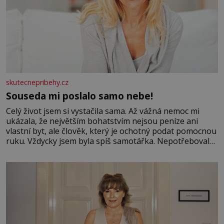
skutecnepribehy.cz
Souseda mi poslalo samo nebe!
Celý život jsem si vystačila sama. Až vážná nemoc mi
ukázala, že největším bohatstvím nejsou peníze ani
vlastní byt, ale člověk, který je ochotný podat pomocnou
ruku. Vždycky jsem byla spíš samotářka. Nepotřebovala
jsem kolem sebe partu kamarádek ani partnera. Stačily
mi knihy, práce a hlavně klid. Hned po studiích jsem
odešla z rodného města,