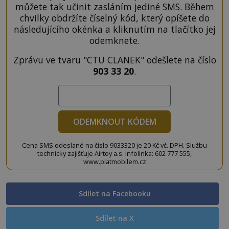
můžete tak učinit zasláním jediné SMS. Během
chvilky obdržíte číselný kód, který opíšete do
následujícího okénka a kliknutím na tlačítko jej
odemknete.
Zprávu ve tvaru "CTU CLANEK" odešlete na číslo
903 33 20
.
ODEMKNOUT KÓDEM
Cena SMS odeslané na číslo 9033320 je 20 Kč vč. DPH. Službu
technicky zajišťuje Airtoy a.s. Infolinka: 602 777 555,
www.platmobilem.cz
Sdílet na Facebooku
Sdílet na X