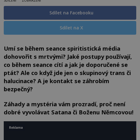
SDÍLENÍ
ZOBRAZENÍ
Sdílet na Facebooku
Sdílet na X
Umí se během seance spiritistická média
dohovořit s mrtvými? Jaké postupy používají,
co během seance cítí a jak je doporučené se
ptát? Ale co když jde jen o skupinový trans či
halucinace? A je kontakt se záhrobím
bezpečný?
Záhady a mystéria vám prozradí, proč není
dobré vyvolávat Satana či Boženu Němcovou!
Reklama