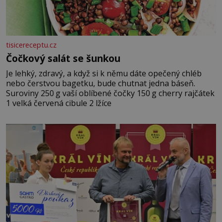
tisicereceptu.cz
Čočkový salát se šunkou
Je lehký, zdravý, a když si k němu dáte opečený chléb
nebo čerstvou bagetku, bude chutnat jedna báseň.
Suroviny 250 g vaší oblíbené čočky 150 g cherry rajčátek
1 velká červená cibule 2 lžíce