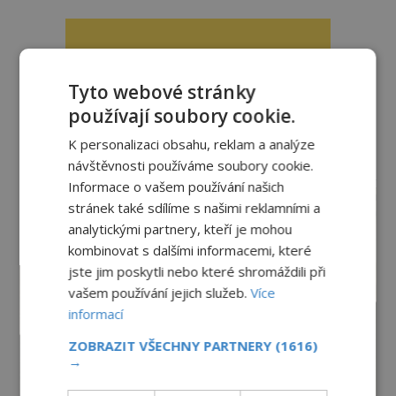
Tyto webové stránky
používají soubory cookie.
K personalizaci obsahu, reklam a analýze
návštěvnosti používáme soubory cookie.
reklama
Informace o vašem používání našich
stránek také sdílíme s našimi reklamními a
analytickými partnery, kteří je mohou
kombinovat s dalšími informacemi, které
jste jim poskytli nebo které shromáždili při
vašem používání jejich služeb.
Více
informací
ZOBRAZIT VŠECHNY PARTNERY
(1616)
→