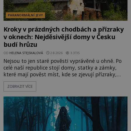
PARANORMÁLNÍ JEVY
Kroky v prázdných chodbách a přízraky
v oknech: Nejděsivější domy v Česku
budí hrůzu
OD
HELENA STEJSKALOVÁ
2.8.2026
3.3TIS
Nejsou to jen staré pověsti vyprávěné u ohně. Po
celé naší republice stojí domy, statky a zámky,
které mají pověst míst, kde se zjevují přízraky,
ozývají nevysvětlitelné zvuky nebo se dějí podivné
ZOBRAZIT VÍCE
jevy. Zatímco historici většinou hledají racionální
vysvětlení, záhadologové upozorňují, že některé
lokality vykazují nápadně podobná svědectví po
celé generace. A právě tato opakující se svědectví
ud