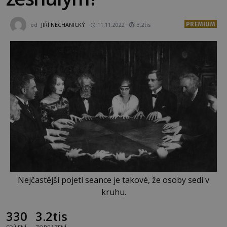
PREMIUM
od
JIŘÍ NECHANICKÝ
11.11.2022
3.2tis
Nejčastější pojetí seance je takové, že osoby sedí v
kruhu.
330
3.2tis