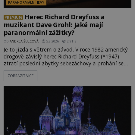
PARANORMÁLNÍ JEVY
Herec Richard Dreyfuss a
PREMIUM
muzikant Dave Grohl: Jaké mají
paranormální zážitky?
OD
ANDREA ŠULCOVÁ
5.8.2026
2.9TIS
Je to jízda s větrem o závod. V roce 1982 americký
drogově závislý herec Richard Dreyfuss (*1947)
ztratí poslední zbytky sebezáchovy a prohání se
po silnicích ve svém mercedesu jako utržený ze
ZOBRAZIT VÍCE
řetězu. Vše vyvrcholí katastrofou, když to Dreyfuss
napálí v plné rychlosti do stromu! Policie ve vraku
následně nalezne schovaný kokain. Tímto
momentem se slavnému