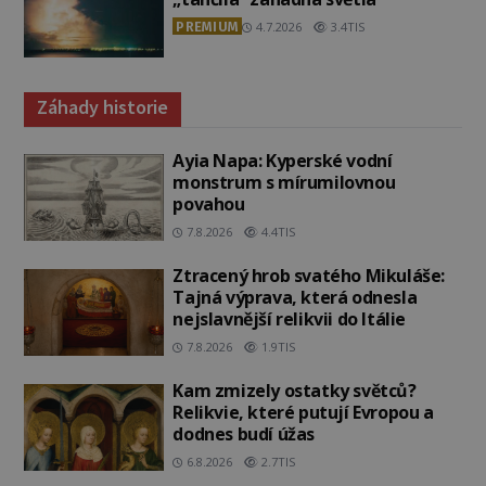
PREMIUM
4.7.2026
3.4TIS
Záhady historie
Ayia Napa: Kyperské vodní
monstrum s mírumilovnou
povahou
7.8.2026
4.4TIS
Ztracený hrob svatého Mikuláše:
Tajná výprava, která odnesla
nejslavnější relikvii do Itálie
7.8.2026
1.9TIS
Kam zmizely ostatky světců?
Relikvie, které putují Evropou a
dodnes budí úžas
6.8.2026
2.7TIS