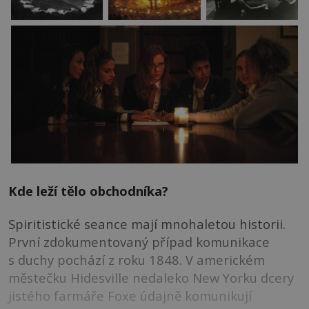
Kde leží tělo obchodníka?
Spiritistické seance mají mnohaletou historii.
První zdokumentovaný případ komunikace
s duchy pochází z roku 1848. V americkém
městečku Hidesville nedaleko New Yorku dcery
jistého farmáře Foxe údajně komunikují