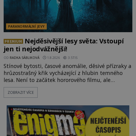
PARANORMÁLNÍ JEVY
Nejděsivější lesy světa: Vstoupí
PREMIUM
jen ti nejodvážnější!
OD
RADKA SÁBLIKOVÁ
1.8.2026
3.5TIS
Stínové bytosti, časové anomálie, děsivé přízraky a
hrůzostrašný křik vycházející z hlubin temného
lesa. Není to začátek hororového filmu, ale
události, které popisují návštěvníci lesů, které jsou
ZOBRAZIT VÍCE
označovány jako nejděsivější na světě. Lidé bydlící
v jejich blízkosti se jim i za bílého dne obloukem
vyhýbají! Už jste o těchto lesích slyšeli? A odvážili
byste se je navštívit? [gallery ids="17