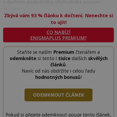
s duchem podomního obchodníka pomocí
klepání.
Zbývá vám 93
%
článku k dočtení. Nenechte si
to ujít!
CO NABÍZÍ
ENIGMAPLUS PREMIUM?
Staňte se naším
Premium
čtenářem a
odemkněte
si tento i
tisíce
dalších
skvělých
článků
.
Navíc od nás obdržíte i celou řadu
hodnotných bonusů
!
ODEMKNOUT ČLÁNEK
Pokud si přejete odemknout pouze tento článek,