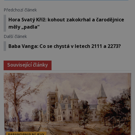
Předchozí článek
Hora Svatý Kříž: kohout zakokrhal a čarodějnice
měly „padla“
Další článek
Baba Vanga: Co se chystá v letech 2111 a 2273?
Související články
PARANORMÁLNÍ JEVY