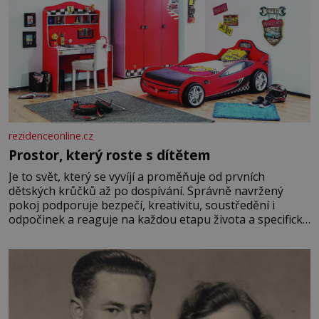
rezidenceonline.cz
Prostor, který roste s dítětem
Je to svět, který se vyvíjí a proměňuje od prvních
dětských krůčků až po dospívání. Správně navržený
pokoj podporuje bezpečí, kreativitu, soustředění i
odpočinek a reaguje na každou etapu života a specifické
potřeby dítěte. Pro nejmenší je klíčová jednoduchost,
měkkost a bezpečí, proto by pokoj miminka měl působit
především klidně a útulně. Předškolní věk je