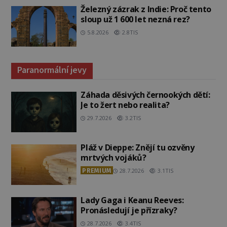
Železný zázrak z Indie: Proč tento
sloup už 1 600 let nezná rez?
5.8.2026
2.8TIS
Paranormální jevy
Záhada děsivých černookých dětí:
Je to žert nebo realita?
29.7.2026
3.2TIS
Pláž v Dieppe: Znějí tu ozvěny
mrtvých vojáků?
PREMIUM
28.7.2026
3.1TIS
Lady Gaga i Keanu Reeves:
Pronásledují je přízraky?
28.7.2026
3.4TIS