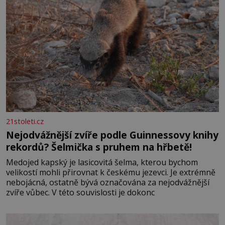
21stoleti.cz
Nejodvážnější zvíře podle Guinnessovy knihy
rekordů? Šelmička s pruhem na hřbetě!
Medojed kapský je lasicovitá šelma, kterou bychom
velikostí mohli přirovnat k českému jezevci. Je extrémně
nebojácná, ostatně bývá označována za nejodvážnější
zvíře vůbec. V této souvislosti je dokonc