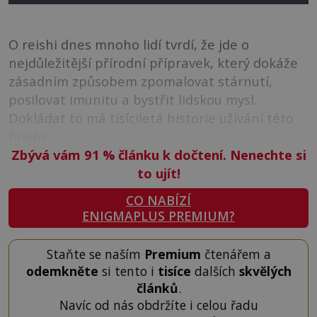
O reishi dnes mnoho lidí tvrdí, že jde o
nejdůležitější přírodní přípravek, který dokáže
zásadním způsobem zpomalovat stárnutí,
posilovat imunitu a bystřit lidskou mysl.
Dokládat to má tisíciletá historie užívání této
houby.
Zbývá vám 91
%
článku k dočtení. Nenechte si
to ujít!
CO NABÍZÍ
ENIGMAPLUS PREMIUM?
Staňte se naším
Premium
čtenářem a
odemkněte
si tento i
tisíce
dalších
skvělých
článků
.
Navíc od nás obdržíte i celou řadu