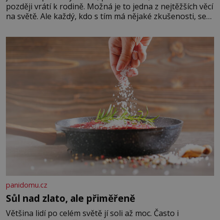
později vrátí k rodině. Možná je to jedna z nejtěžších věcí
na světě. Ale každý, kdo s tím má nějaké zkušenosti, se
zapřísahá, že pokud odpustíte, znatelně se vám uleví.
Když se ke mně doneslo, že si manžel pořídil milenku,
panidomu.cz
Sůl nad zlato, ale přiměřeně
Většina lidí po celém světě jí soli až moc. Často i