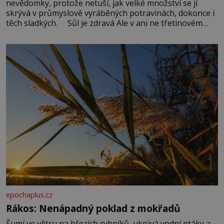
nevědomky, protože netuší, jak velké množství se jí
skrývá v průmyslově vyráběných potravinách, dokonce i
těch sladkých. Sůl je zdravá Ale v ani ne třetinovém
množství, než je pro většinu populace běžné. Její
základní složky– sodík a chlór – jsou zásadní pro
správné hospodaření
epochaplus.cz
Rákos: Nenápadný poklad z mokřadů
Šumí ve větru na březích rybníků, ukrývá vodní ptáky a