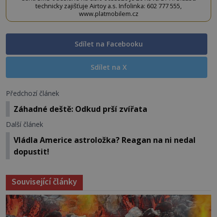
technicky zajišťuje Airtoy a.s. Infolinka: 602 777 555,
www.platmobilem.cz
Sdílet na Facebooku
Sdílet na X
Předchozí článek
Záhadné deště: Odkud prší zvířata
Další článek
Vládla Americe astroložka? Reagan na ni nedal
dopustit!
Související články