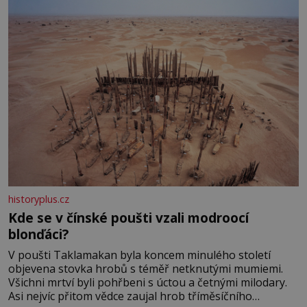
historyplus.cz
Kde se v čínské poušti vzali modroocí
blonďáci?
V poušti Taklamakan byla koncem minulého století
objevena stovka hrobů s téměř netknutými mumiemi.
Všichni mrtví byli pohřbeni s úctou a četnými milodary.
Asi nejvíc přitom vědce zaujal hrob tříměsíčního