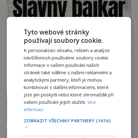
Tyto webové stránky
používají soubory cookie.
K personalizaci obsahu, reklam a analýze
návštěvnosti používáme soubory cookie.
Informace o vašem používání našich
stránek také sdílíme s našimi reklamními a
analytickými partnery, kteří je mohou
Vesmír a technologie
kombinovat s dalšími informacemi, které
jste jim poskytli nebo které shromáždili při
Podivné události roku 2023: Jsou
vašem používání jejich služeb.
Více
Američané v obležení UFO?
informací
PREMIUM
27.7.2026
3.5TIS
ZOBRAZIT VŠECHNY PARTNERY
(1616)
→
Nad australským městem