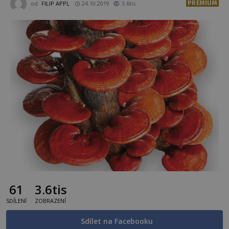
PREMIUM
od
FILIP APPL
24.10.2019
3.6tis
61
3.6tis
SDÍLENÍ
ZOBRAZENÍ
Sdílet na Facebooku