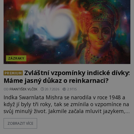
chlapcovo proroctví, nebo poutníci spatřili pouze
neobvyklou hru světla? [gallery
ids="170530,170531,1705
ZÁZRAKY
Zvláštní vzpomínky indické dívky:
PREMIUM
Máme jasný důkaz o reinkarnaci?
OD
FRANTIŠEK VLČEK
20.7.2026
2.9TIS
Indka Swarnlata Mishra se narodila v roce 1948 a
když jí byly tři roky, tak se zmínila o vzpomínce na
svůj minulý život. Jakmile začala mluvit jazykem,
který nikdo nezná, začali rodiče její podivné
ZOBRAZIT VÍCE
chování brát vážně. Je snad důkazem reinkarnace?
Swarnlata Mishra se narodila v Indii v roce 1948.