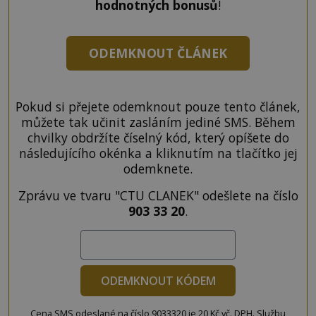
hodnotných bonusů
!
ODEMKNOUT ČLÁNEK
Pokud si přejete odemknout pouze tento článek,
můžete tak učinit zasláním jediné SMS. Během
chvilky obdržíte číselný kód, který opíšete do
následujícího okénka a kliknutím na tlačítko jej
odemknete.
Zprávu ve tvaru "CTU CLANEK" odešlete na číslo
903 33 20
.
ODEMKNOUT KÓDEM
Cena SMS odeslané na číslo 9033320 je 20 Kč vč. DPH. Službu