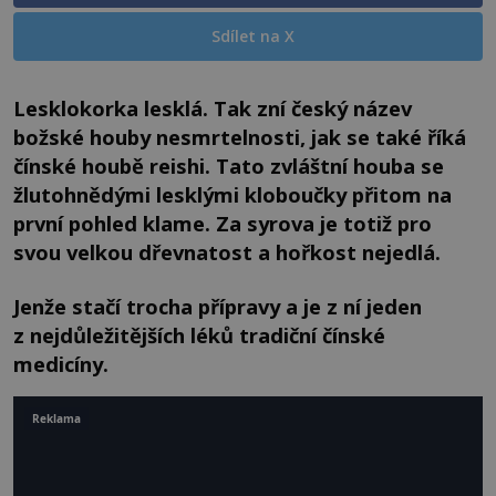
Sdílet na X
Lesklokorka lesklá. Tak zní český název
božské houby nesmrtelnosti, jak se také říká
čínské houbě reishi. Tato zvláštní houba se
žlutohnědými lesklými kloboučky přitom na
první pohled klame. Za syrova je totiž pro
svou velkou dřevnatost a hořkost nejedlá.
Jenže stačí trocha přípravy a je z ní jeden
z nejdůležitějších léků tradiční čínské
medicíny.
Reklama