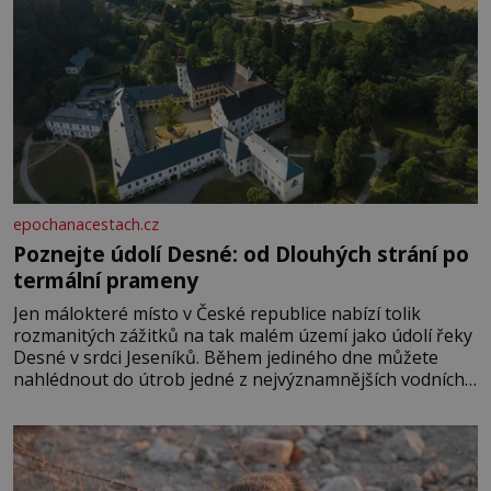
epochanacestach.cz
Poznejte údolí Desné: od Dlouhých strání po
termální prameny
Jen málokteré místo v České republice nabízí tolik
rozmanitých zážitků na tak malém území jako údolí řeky
Desné v srdci Jeseníků. Během jediného dne můžete
nahlédnout do útrob jedné z nejvýznamnějších vodních
elektráren v Evropě, vydat se na horské hřebeny, projet
se na koloběžce a den zakončit poznáváním památek ve
Velkých Losinách nebo v termálním