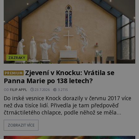
civilizace? Nebo dokonce z temných vod minulosti
ještě mnohem hlubších? [g
ZÁZRAKY
Zjevení v Knocku: Vrátila se
PREMIUM
Panna Marie po 138 letech?
OD
FILIP APPL
23.7.2026
3.2TIS
Do irské vesnice Knock dorazily v červnu 2017 více
než dva tisíce lidí. Přivedla je tam předpověď
čtrnáctiletého chlapce, podle něhož se měla
přesně ve tři hodiny odpoledne zjevit Panna Marie.
ZOBRAZIT VÍCE
Když slunce vystoupilo z mraků, část davu začala
křičet, že se na nebi odehrává zázrak. Splnilo se