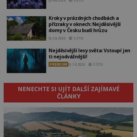
4.8.2026
3.0TIS
Kroky v prázdných chodbách a
přízraky v oknech: Nejděsivější
domy v Česku budí hrůzu
2.8.2026
3.3TIS
Nejděsivější lesy světa: Vstoupí jen
ti nejodvážnější!
PREMIUM
1.8.2026
3.5TIS
NENECHTE SI UJÍT DALŠÍ ZAJÍMAVÉ
ČLÁNKY