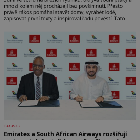
mnozí kolem něj procházejí bez povšimnutí. Přesto
právě rákos pomáhal stavět domy, vyrábět lodě,
zapisovat první texty a inspiroval řadu pověstí. Tato
skromná, ale užitečná rostlina provází člověka už tisíce
let. Většina lidí vnímá rákos jen jako obyčejnou kulisu
letního koupání. Stačí se však podívat
iluxus.cz
Emirates a South African Airways rozšiřují