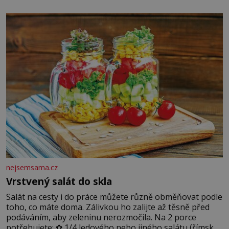
chlapečka s modrou filcovou čapkou, z níž se draly
blonďaté vlásky. Fakt, že jsou těla dávných lidí nesmírně
dobře zachovalá, přičítají odborníci zdejším klimatickým
podmínkám. Sucho, prosolené písky a extrémně
nejsemsama.cz
Vrstvený salát do skla
Salát na cesty i do práce můžete různě obměňovat podle
toho, co máte doma. Zálivkou ho zalijte až těsně před
podáváním, aby zeleninu nerozmočila. Na 2 porce
potřebujete: ✿ 1/4 ledového nebo jiného salátu (římský