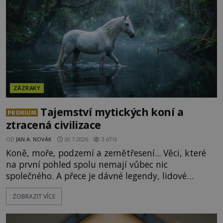
nesmrtelnou legendou již během
ZÁZRAKY
Tajemství mytických koní a
PREMIUM
ztracená civilizace
OD
JAN A. NOVÁK
30.7.2026
3.6TIS
Koně, moře, podzemí a zemětřesení... Věci, které
na první pohled spolu nemají vůbec nic
společného. A přece je dávné legendy, lidové
pohádky i podvědomí psychicky nemocných lidí
ZOBRAZIT VÍCE
podivným způsobem vzájemně propojují. Je
možné, že tato záhadná spojitost ukrývá nějaké
tajemství pocházející ze samých počátků lidské