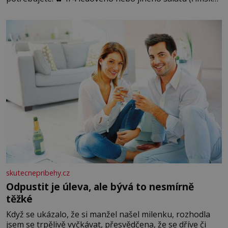
salát, polníček…) ✿ 1 malá konzerva kukuřice ✿ ½
okurky ✿ 2 rajčata Zálivka: ✿ 4 lžíce olivového oleje ✿ 1
lžíci citronové šťávy ✿ ½ stroužku
skutecnepribehy.cz
Odpustit je úleva, ale bývá to nesmírně
těžké
Když se ukázalo, že si manžel našel milenku, rozhodla
jsem se trpělivě vyčkávat, přesvědčena, že se dříve či