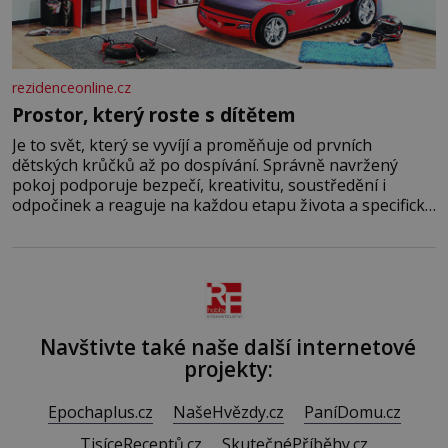
rezidenceonline.cz
Prostor, který roste s dítětem
Je to svět, který se vyvíjí a proměňuje od prvních
dětských krůčků až po dospívání. Správně navržený
pokoj podporuje bezpečí, kreativitu, soustředění i
odpočinek a reaguje na každou etapu života a specifické
potřeby dítěte. Pro nejmenší je klíčová jednoduchost,
měkkost a bezpečí, proto by pokoj miminka měl působit
především klidně a útulně. Předškolní věk je
Navštivte také naše další internetové
projekty:
Epochaplus.cz
NašeHvězdy.cz
PaníDomu.cz
TisíceReceptů.cz
SkutečnéPříběhy.cz