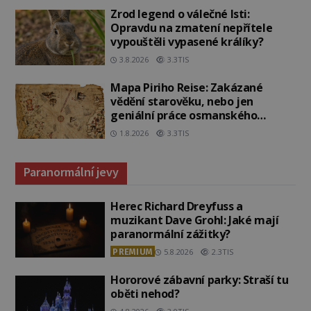
Zrod legend o válečné lsti:
Opravdu na zmatení nepřítele
vypouštěli vypasené králíky?
3.8.2026
3.3TIS
Mapa Piriho Reise: Zakázané
vědění starověku, nebo jen
geniální práce osmanského
admirála?
1.8.2026
3.3TIS
Paranormální jevy
Herec Richard Dreyfuss a
muzikant Dave Grohl: Jaké mají
paranormální zážitky?
PREMIUM
5.8.2026
2.3TIS
Hororové zábavní parky: Straší tu
oběti nehod?