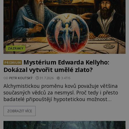
ZÁZRAKY
Mystérium Edwarda Kellyho:
PREMIUM
Dokázal vytvořit umělé zlato?
OD
PETR KOUTSKÝ
31.7.2026
3.4TIS
Alchymistickou proměnu kovů považuje většina
současných vědců za nesmysl. Proč tedy i přesto
badatelé připouštějí hypotetickou možnost
transmutace? Mohl její podstatu odhalit anglický
ZOBRAZIT VÍCE
alchymista, vědec a dobrodruh Edward Kelly?
Shromážděný dav napětím téměř nedýchá.
Měšťané pozorují konání muže, který se stává