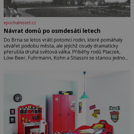
epochalnisvet.cz
Návrat domů po osmdesáti letech
Do Brna se letos vrátí potomci rodin, které pomáhaly
utvářet podobu města, ale jejichž osudy dramaticky
přerušila druhá světová válka. Příběhy rodů Placzek,
Löw-Beer, Fuhrmann, Kohn a Stiassni se stanou jednou
z hlavních dramaturgických linií festivalu židovské
kultury ŠTETL FEST 2026. Některé návraty nejsou
jednoduché. Místa, která si člověk pamatuje z rodinných
vyprávění, už dávno