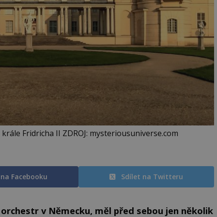
krále Fridricha II ZDROJ: mysteriousuniverse.com
t na Facebooku
Sdílet na Twitteru
ký orchestr v Německu, měl před sebou jen několik