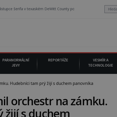
ifa v texaském DeWitt County pořizuje video, na kterém před jeho vo
PARANORMÁLNÍ
REPORTÁŽE
VESMÍR A
JEVY
TECHNOLOGIE
mku. Hudebníci tam prý žijí s duchem panovníka
il orchestr na zámku.
 žijí s duchem