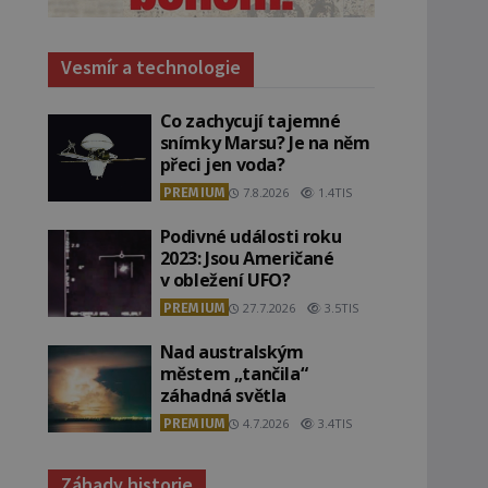
Vesmír a technologie
Co zachycují tajemné
snímky Marsu? Je na něm
přeci jen voda?
PREMIUM
7.8.2026
1.4TIS
Podivné události roku
2023: Jsou Američané
v obležení UFO?
PREMIUM
27.7.2026
3.5TIS
Nad australským
městem „tančila“
záhadná světla
PREMIUM
4.7.2026
3.4TIS
Záhady historie