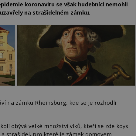
pidemie koronaviru se však hudebníci nemohli
c uzavřely na strašidelném zámku.
ví na zámku Rheinsburg, kde se je rozhodli
olí obývá velké množství vlků, kteří se zde kdysi
ů a strašidel, pro které je zámek domovem.