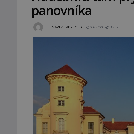
panovníka
od
MAREK HADRBOLEC
2.6.2020
3.8tis