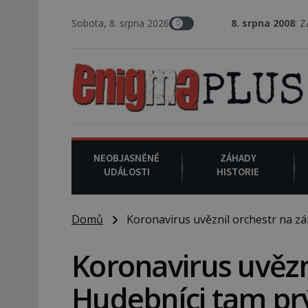
Sobota, 8. srpna 2026
8. srpna 2008
: Zástupce šer
NEOBJASNĚNÉ
ZÁHADY
UDÁLOSTI
HISTORIE
Domů
Koronavirus uvěznil orchestr na zá
Koronavirus uvězn
Hudebníci tam prý