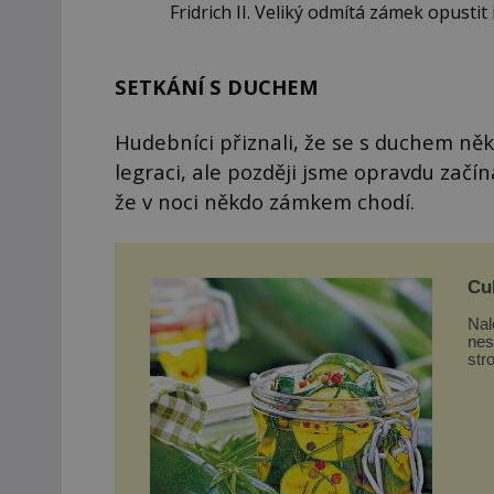
Fridrich II. Veliký odmítá zámek opusti
SETKÁNÍ S DUCHEM
Hudebníci přiznali, že se s duchem něko
legraci, ale později jsme opravdu začín
že v noci někdo zámkem chodí.
Cuk
Nal
nes
str