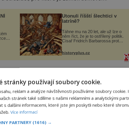
NÍ
Utonuli říšští šlechtici v
latríně?
Táhne mu na 20 let, ale už lze o
ckém
něm říct, že je to ostřílený politik.
zcela
Císař Fridrich Barbarossa proto
posílá svého syna a dědice
ově
Jindřicha VI. do Erfurtu, aby se
ohou
historyplus.cz
stal prostředníkem při řešení
sporu m...
být sám pruský král Fridrich II. Veliký, který palác
i si ho zamiloval. Právě kvůli tomu v něm prý
 stránky používají soubory cookie.
bsahu, reklam a analýze návštěvnosti používáme soubory cookie. 
šich stránek také sdílíme s našimi reklamními a analytickými partn
s dalšími informacemi, které jste jim poskytli nebo které shromá
lužeb.
Více informací
CHNY PARTNERY
(1616) →