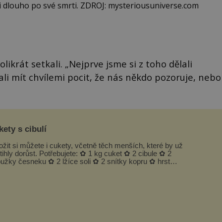
t i dlouho po své smrti. ZDROJ: mysteriousuniverse.com
likrát setkali. „Nejprve jsme si z toho dělali
ali mít chvílemi pocit, že nás někdo pozoruje, nebo
ety s cibulí
ožit si můžete i cukety, včetně těch menších, které by už
tihly dorůst. Potřebujete: ✿ 1 kg cuket ✿ 2 cibule ✿ 2
oužky česneku ✿ 2 lžíce soli ✿ 2 snítky kopru ✿ hrst
petrželky Nálev: ✿ 400 m...