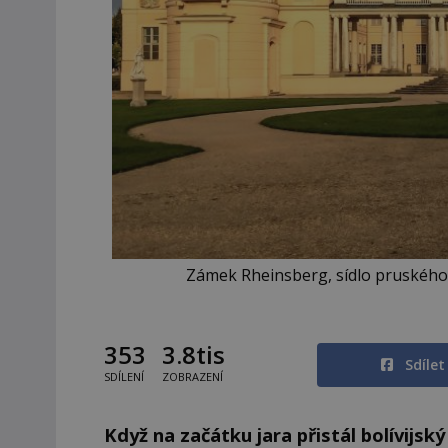
Zámek Rheinsberg, sídlo pruského 
353
3.8tis
Sdíle
SDÍLENÍ
ZOBRAZENÍ
Když na začátku jara přistál bolívijs