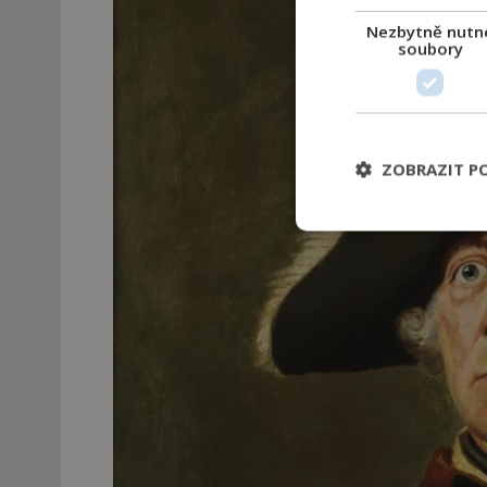
Nezbytně nutn
soubory
ZOBRAZIT P