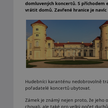
domluvených koncertů. S příchodem e
vrátit domů. Zavřené hranice je naví
Hudebníci karanténu nedobrovolně trá
pořadatelé koncertů ubytovat.
Zámek je známý nejen proto, že jeho ok
chovali, ale také pro velký počet duch