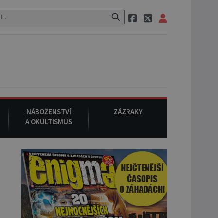
zem po cestě utíká zvláštní psovitá šelma, údajně bájná čupakabra.
NÁBOŽENSTVÍ
ZÁZRAKY
A OKULTISMUS