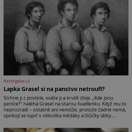
historyplus.cz
Lapka Grasel si na panstvo netroufl?
Strhne ji z postele, sváže ji a krutě zbije. „Kde jsou
peníze?“ naléhá Grasel na starou švadlenku. Když mu to
neprozradí – ostatně ani nemůže, protože žádné nemá,
spokojí se lupič s několika měďáky a štůčky látky.
Zraněná žena pár dní nato umírá. Je to muž nebývale
krutý. Jeho činy budí hrůzu ještě dlouho po jeho smrti