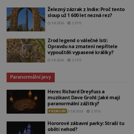
Železný zázrak z Indie: Proč tento
sloup už 1 600 let nezná rez?
5.8.2026
2.3TIS
Zrod legend o válečné lsti:
Opravdu na zmatení nepřítele
vypouštěli vypasené králíky?
3.8.2026
3.3TIS
Paranormální jevy
Herec Richard Dreyfuss a
muzikant Dave Grohl: Jaké mají
paranormální zážitky?
PREMIUM
5.8.2026
2.5TIS
Hororové zábavní parky: Straší tu
oběti nehod?