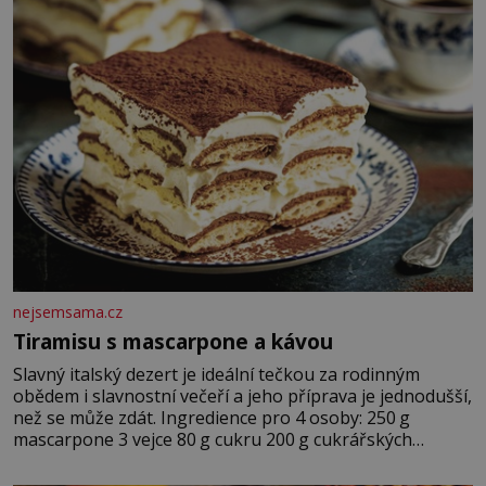
nejsemsama.cz
Tiramisu s mascarpone a kávou
Slavný italský dezert je ideální tečkou za rodinným
obědem i slavnostní večeří a jeho příprava je jednodušší,
než se může zdát. Ingredience pro 4 osoby: 250 g
mascarpone 3 vejce 80 g cukru 200 g cukrářských
piškotů 250 ml silné kávy 2 lžíce amaretta kakao na
posypání Postup: Oddělte žloutky od bílků. Žloutky