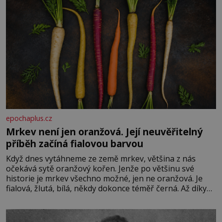
epochaplus.cz
Mrkev není jen oranžová. Její neuvěřitelný
příběh začíná fialovou barvou
Když dnes vytáhneme ze země mrkev, většina z nás
očekává sytě oranžový kořen. Jenže po většinu své
historie je mrkev všechno možné, jen ne oranžová. Je
fialová, žlutá, bílá, někdy dokonce téměř černá. Až díky
stovkám let pečlivého šlechtění se z ní stává zelenina,
bez které si českou zahradu ani nedokážeme představit.
Její příběh je