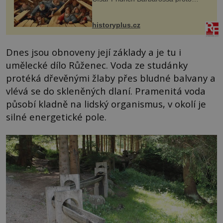
posílá svého syna a dědice Jindřicha
VI. do Erfurtu, aby se stal
prostředníkem při řešení sporu m...
historyplus.cz
Dnes jsou obnoveny její základy a je tu i
umělecké dílo Růženec. Voda ze studánky
protéká dřevěnými žlaby přes bludné balvany a
vlévá se do skleněných dlaní. Pramenitá voda
působí kladně na lidský organismus, v okolí je
silné energetické pole.