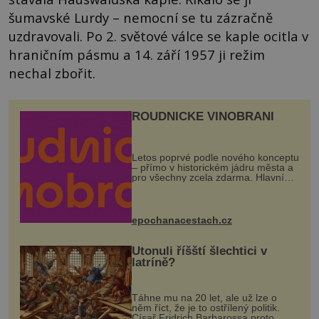
šumavské Lurdy – nemocní se tu zázračně
uzdravovali. Po 2. světové válce se kaple ocitla v
hraničním pásmu a 14. září 1957 ji režim
nechal zbořit.
ROUDNICKÉ VINOBRANÍ
Letos poprvé podle nového konceptu
– přímo v historickém jádru města a
pro všechny zcela zdarma. Hlavní
program se odehraje na Karlově a
Husově náměstí. Návštěvníci se
mohou těšit na víno, burčák, pes...
epochanacestach.cz
Utonuli říšští šlechtici v
latríně?
Táhne mu na 20 let, ale už lze o
něm říct, že je to ostřílený politik.
Císař Fridrich Barbarossa proto