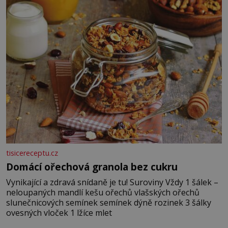
vyšlehejte s cukrem do světlé pěny a postupně do nich
vmíchejte mascarpone, aby vznikl hladký
tisicereceptu.cz
Domácí ořechová granola bez cukru
Vynikající a zdravá snídaně je tu! Suroviny Vždy 1 šálek –
neloupaných mandlí kešu ořechů vlašských ořechů
slunečnicových semínek semínek dýně rozinek 3 šálky
ovesných vloček 1 lžíce mlet