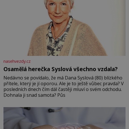
nasehvezdy.cz
Osamělá herečka Syslová všechno vzdala?
Nedávno se povídalo, že má Dana Syslová (80) blízkého
přítele, který je jí oporou. Ale je to ještě vůbec pravda? V
posledních dnech čím dál častěji mluví o svém odchodu.
Dohnala ji snad samota? Půs