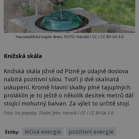
Hauswaldská kaple dnes. FOTO: Harold / CC / CC BY-SA 3.0
Knižská skála
Knižská skála jižně od Plzně je údajně doslova
nabitá pozitivní silou. Tvoří ji dvě skalnatá
uskupení. Kromě hlavní skalky plné tajuplných
proláklin je to ještě o několik desítek metrů dál
stojící mohutný balvan. Za výlet to určitě stojí.
Foto: Viz popisky. Titulní foto: Harold / CC / CC BY-SA 3.0
léčivá energie
pozitivní energie
Štítky: