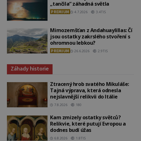
„tančila“ záhadná světla
PREMIUM
4.7.2026
3.4TIS
Mimozemšťan z Andahuaylillas: Čí
jsou ostatky zakrslého stvoření s
ohromnou lebkou?
PREMIUM
26.6.2026
2.9TIS
Záhady historie
Ztracený hrob svatého Mikuláše:
Tajná výprava, která odnesla
nejslavnější relikvii do Itálie
7.8.2026
180
Kam zmizely ostatky světců?
Relikvie, které putují Evropou a
dodnes budí úžas
6.8.2026
1.8TIS