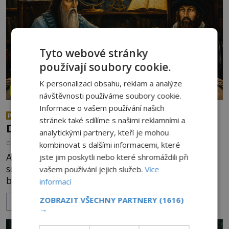
Tyto webové stránky
používají soubory cookie.
K personalizaci obsahu, reklam a analýze
ZÁZRAKY
návštěvnosti používáme soubory cookie.
Informace o vašem používání našich
Mystérium Edwarda Kellyho:
PREMIUM
stránek také sdílíme s našimi reklamními a
Dokázal vytvořit umělé zlato?
analytickými partnery, kteří je mohou
OD
PETR KOUTSKÝ
31.7.2026
3.4TIS
kombinovat s dalšími informacemi, které
Alchymistickou proměnu kovů považuje většina
jste jim poskytli nebo které shromáždili při
současných vědců za nesmysl. Proč tedy i přesto
vašem používání jejich služeb.
Více
badatelé připouštějí hypotetickou možnost
informací
transmutace? Mohl její podstatu odhalit anglický
ZOBRAZIT VŠECHNY PARTNERY
(1616)
ZOBRAZIT VÍCE
alchymista, vědec a dobrodruh Edward Kelly?
→
Shromážděný dav napětím téměř nedýchá.
Měšťané pozorují konání muže, který se stává