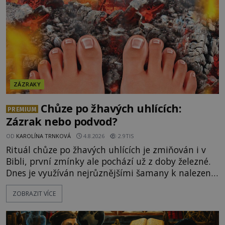
ZÁZRAKY
Chůze po žhavých uhlících:
PREMIUM
Zázrak nebo podvod?
OD
KAROLÍNA TRNKOVÁ
4.8.2026
2.9TIS
Rituál chůze po žhavých uhlících je zmiňován i v
Bibli, první zmínky ale pochází už z doby železné.
Dnes je využíván nejrůznějšími šamany k nalezení
spirituální síly či vnitřního klidu. Jak funguje a proč
ZOBRAZIT VÍCE
si při něm člověk nepopálí nohy, což bylo
objektivně dokázáno? Je na něm i něco
nadpřirozeného? Histori