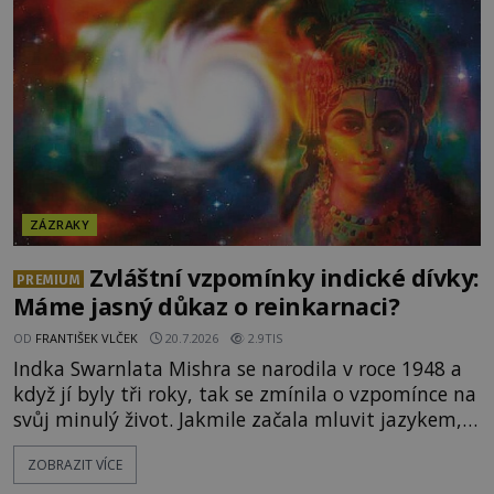
chlapcovo proroctví, nebo poutníci spatřili pouze
neobvyklou hru světla? [gallery
ids="170530,170531,1705
ZÁZRAKY
Zvláštní vzpomínky indické dívky:
PREMIUM
Máme jasný důkaz o reinkarnaci?
OD
FRANTIŠEK VLČEK
20.7.2026
2.9TIS
Indka Swarnlata Mishra se narodila v roce 1948 a
když jí byly tři roky, tak se zmínila o vzpomínce na
svůj minulý život. Jakmile začala mluvit jazykem,
který nikdo nezná, začali rodiče její podivné
ZOBRAZIT VÍCE
chování brát vážně. Je snad důkazem reinkarnace?