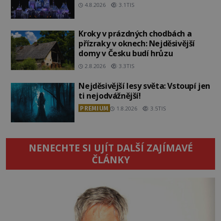
4.8.2026
3.1TIS
Kroky v prázdných chodbách a
přízraky v oknech: Nejděsivější
domy v Česku budí hrůzu
2.8.2026
3.3TIS
Nejděsivější lesy světa: Vstoupí jen
ti nejodvážnější!
PREMIUM
1.8.2026
3.5TIS
NENECHTE SI UJÍT DALŠÍ ZAJÍMAVÉ
ČLÁNKY