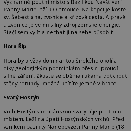
Významné poutní místo s Bazilikou Navštívení
Panny Marie leží u Olomouce. Na kopci je kostel
sv. Šebestiána, zvonice a křížová cesta. A právě
u zvonice je velmi silný zdroj zemské energie.
Stačí sem vyjít a nechat ji na sebe působit.
Hora Říp
Hora byla vždy dominantou širokého okolí a
díky geologickým podmínkám přes ni proudí
silné záření. Zkuste se oběma rukama dotknout
stěny rotundy, možná ucítíte jemné vibrace.
Svatý Hostýn
Vrch Hostýn s mariánskou svatyní je poutním
místem. Leží na úpatí Hostýnských vrchů. Před
vznikem baziliky Nanebevzetí Panny Marie (18.