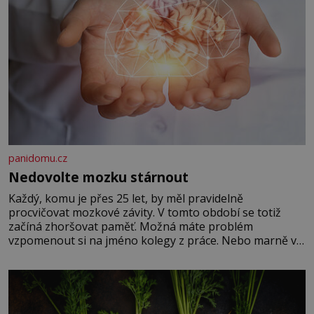
panidomu.cz
Nedovolte mozku stárnout
Každý, komu je přes 25 let, by měl pravidelně
procvičovat mozkové závity. V tomto období se totiž
začíná zhoršovat paměť. Možná máte problém
vzpomenout si na jméno kolegy z práce. Nebo marně v
paměti lovíte název knížky, kterou jste nedávno přečetli.
Je to opravdu tak, s věkem jako kdyby se paměť
rozhodla stávkovat. Cvičte