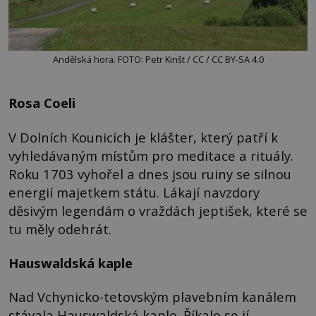
Andělská hora. FOTO: Petr Kinšt / CC / CC BY-SA 4.0
Rosa Coeli
V Dolních Kounicích je klášter, který patří k
vyhledávaným místům pro meditace a rituály.
Roku 1703 vyhořel a dnes jsou ruiny se silnou
energií majetkem státu. Lákají navzdory
děsivým legendám o vraždách jeptišek, které se
tu měly odehrát.
Hauswaldská kaple
Nad Vchynicko-tetovským plavebním kanálem
stávala Hauswaldská kaple. Říkalo se jí