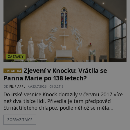
tajemství pocházející ze samých počátků lidské
civilizace? Nebo dokonce z temných vod minulosti
ještě mnohem hlubších? [g
ZÁZRAKY
Zjevení v Knocku: Vrátila se
PREMIUM
Panna Marie po 138 letech?
OD
FILIP APPL
23.7.2026
3.2TIS
Do irské vesnice Knock dorazily v červnu 2017 více
než dva tisíce lidí. Přivedla je tam předpověď
čtrnáctiletého chlapce, podle něhož se měla
přesně ve tři hodiny odpoledne zjevit Panna Marie.
ZOBRAZIT VÍCE
Když slunce vystoupilo z mraků, část davu začala
křičet, že se na nebi odehrává zázrak. Splnilo se