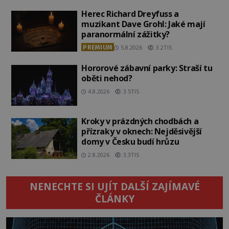
Herec Richard Dreyfuss a
muzikant Dave Grohl: Jaké mají
paranormální zážitky?
PREMIUM
5.8.2026
3.2TIS
Hororové zábavní parky: Straší tu
oběti nehod?
4.8.2026
3.5TIS
Kroky v prázdných chodbách a
přízraky v oknech: Nejděsivější
domy v Česku budí hrůzu
2.8.2026
3.3TIS
NENECHTE SI UJÍT DALŠÍ ZAJÍMAVÉ
ČLÁNKY