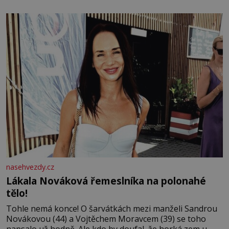
bezvýznamná. Teprve když se spojí s dalšími desítkami
tisíc příslušnic svého včelstva, vznikne jeden z
nejdokonalejších organismů
nasehvezdy.cz
Lákala Nováková řemeslníka na polonahé
tělo!
Tohle nemá konce! O šarvátkách mezi manželi Sandrou
Novákovou (44) a Vojtěchem Moravcem (39) se toho