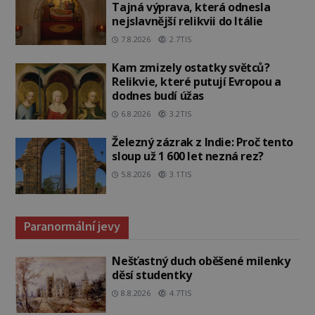
Tajná výprava, která odnesla
nejslavnější relikvii do Itálie
7.8.2026
2.7TIS
Kam zmizely ostatky světců?
Relikvie, které putují Evropou a
dodnes budí úžas
6.8.2026
3.2TIS
Železný zázrak z Indie: Proč tento
sloup už 1 600 let nezná rez?
5.8.2026
3.1TIS
Paranormální jevy
Nešťastný duch oběšené milenky
děsí studentky
8.8.2026
4.7TIS