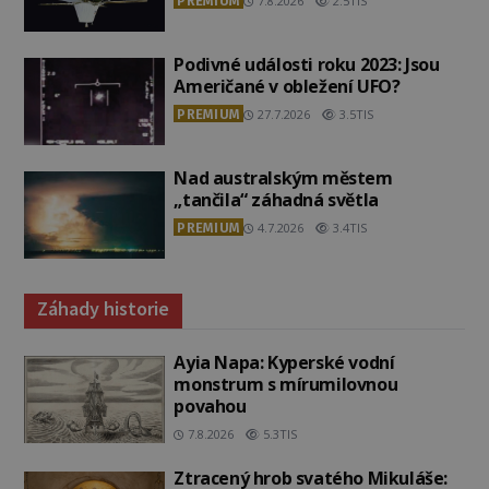
PREMIUM
7.8.2026
2.5TIS
Podivné události roku 2023: Jsou
Američané v obležení UFO?
PREMIUM
27.7.2026
3.5TIS
Nad australským městem
„tančila“ záhadná světla
PREMIUM
4.7.2026
3.4TIS
Záhady historie
Ayia Napa: Kyperské vodní
monstrum s mírumilovnou
povahou
7.8.2026
5.3TIS
Ztracený hrob svatého Mikuláše: