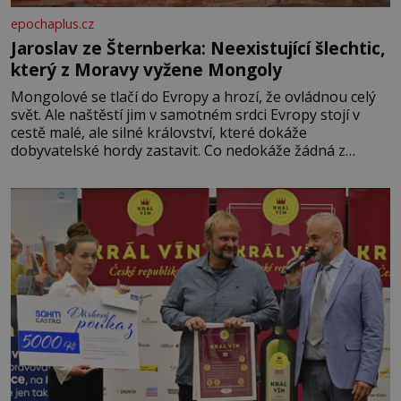
epochaplus.cz
Jaroslav ze Šternberka: Neexistující šlechtic,
který z Moravy vyžene Mongoly
Mongolové se tlačí do Evropy a hrozí, že ovládnou celý
svět. Ale naštěstí jim v samotném srdci Evropy stojí v
cestě malé, ale silné království, které dokáže
dobyvatelské hordy zastavit. Co nedokáže žádná z
asijských říší, co nedokážou Němci – to dokáže český
král. Nebo že by ne? Mongolové od roku 1223 postupují
podél Kaspického a Azovského moře,