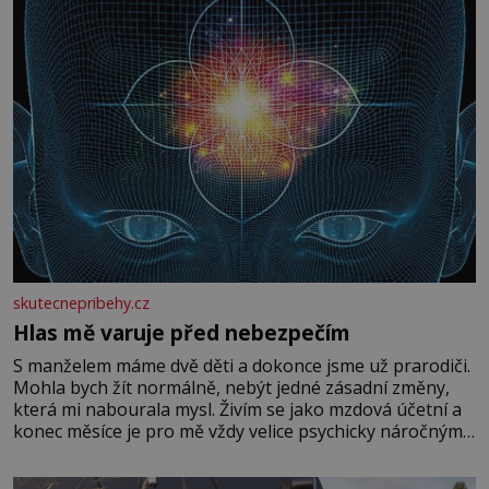
skutecnepribehy.cz
Hlas mě varuje před nebezpečím
S manželem máme dvě děti a dokonce jsme už prarodiči.
Mohla bych žít normálně, nebýt jedné zásadní změny,
která mi nabourala mysl. Živím se jako mzdová účetní a
konec měsíce je pro mě vždy velice psychicky náročným
obdobím. Od té chvíle, co máme vnoučata, mi dcera čím
dál častěji volá o pomoc, co se hlídání týče. Dalo by se