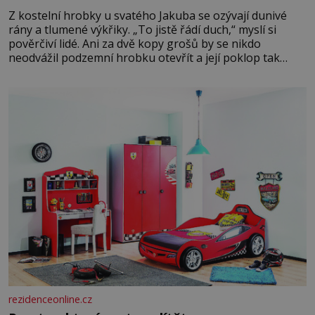
Z kostelní hrobky u svatého Jakuba se ozývají dunivé
rány a tlumené výkřiky. „To jistě řádí duch,“ myslí si
pověrčiví lidé. Ani za dvě kopy grošů by se nikdo
neodvážil podzemní hrobku otevřít a její poklop tak
raději jen skrápí svěcenou vodou. Za několik dní divné
burácení skutečně ustane. Když o mnoho let později
hrobku
rezidenceonline.cz