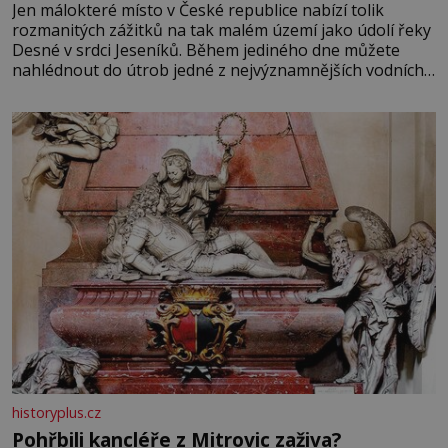
Jen málokteré místo v České republice nabízí tolik
rozmanitých zážitků na tak malém území jako údolí řeky
Desné v srdci Jeseníků. Během jediného dne můžete
nahlédnout do útrob jedné z nejvýznamnějších vodních
elektráren v Evropě, vydat se na horské hřebeny, projet
se na koloběžce a den zakončit poznáváním památek ve
Velkých Losinách nebo v termálním
historyplus.cz
Pohřbili kancléře z Mitrovic zaživa?