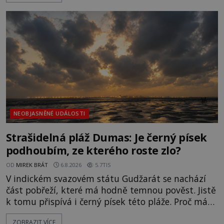
světlo, že vypadá jako „koule hořícího ohně“. Jde
jen o nějaký optický klam, nebo se zde skutečně
právě vznáší mimozemská loď
NEOBJASNĚNÉ UDÁLOSTI
Strašidelná pláž Dumas: Je černý písek
podhoubím, ze kterého roste zlo?
OD
MIREK BRÁT
6.8.2026
5.7TIS
V indickém svazovém státu Gudžarát se nachází
část pobřeží, které má hodně temnou pověst. Jistě
k tomu přispívá i černý písek této pláže. Proč má
pláž takové netypické zbarvení? Nakolik jsou
ZOBRAZIT VÍCE