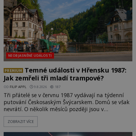
NEOBJASNĚNÉ UDÁLOSTI
Temné události v Hřensku 1987:
PREMIUM
Jak zemřeli tři mladí trampové?
OD
FILIP APPL
9.8.2026
187
Tři přátelé se v červnu 1987 vydávají na týdenní
putování Českosaským Švýcarskem. Domů se však
nevrátí. O několik měsíců později jsou v
nepřístupných skalách u Hřenska nalezeny jejich
ZOBRAZIT VÍCE
kostry – a s nimi stopy, které se jen obtížně slučují
s nešťastnou náhodou. Zabil mladé trampy