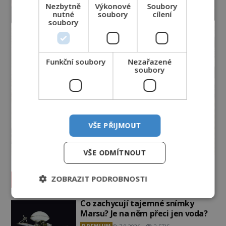
Nezbytně
Výkonové
Soubory
nutné
soubory
cílení
soubory
Funkční soubory
Nezařazené
soubory
VŠE PŘIJMOUT
VŠE ODMÍTNOUT
Vesmír a technologie
ZOBRAZIT PODROBNOSTI
Co zachycují tajemné snímky
Marsu? Je na něm přeci jen voda?