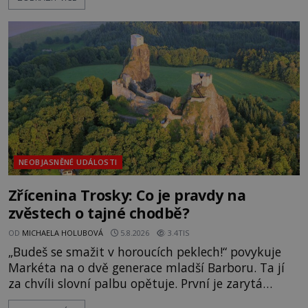
pravdivé historky, že zde došlo k nevysvětlitelným
zmizením turistů? Ti, kteří se nebojí, nás mohou
následovat. Vstupujeme na pláž Dumas ve městě
Surat. Gu
NEOBJASNĚNÉ UDÁLOSTI
Zřícenina Trosky: Co je pravdy na
zvěstech o tajné chodbě?
OD
MICHAELA HOLUBOVÁ
5.8.2026
3.4TIS
„Budeš se smažit v horoucích peklech!“ povykuje
Markéta na o dvě generace mladší Barboru. Ta jí
za chvíli slovní palbu opětuje. První je zarytá
katolička, druhá přesvědčená kališnice. A každá z