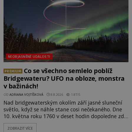
přírodní živel, neznámý útočník, nebo někdo, koho
tehdejší režim nechtěl odhalit? [gallery
ids="171131,171132,1711
NEOBJASNĚNÉ UDÁLOSTI
Co se všechno semlelo poblíž
PREMIUM
Bridgewateru? UFO na obloze, monstra
v bažinách!
OD
ADRIANA VOJTÍŠKOVÁ
8.8.2026
1.8TIS
Nad bridgewaterským okolím září jasné sluneční
světlo, když se náhle stane cosi nečekaného. Dne
10. května roku 1760 v deset hodin dopoledne zde
dojde k vůbec prvnímu historicky doloženému
ZOBRAZIT VÍCE
přeletu UFO. Podle záznamů vyzařuje takové