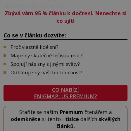
objasnit podstatu snů?
Zbývá vám 95
%
článku k dočtení. Nenechte si
to ujít!
Co se v článku dozvíte:
Proč vlastně lidé sní?
Mají sny skutečně léčivou moc?
Spojují nás sny s jinými světy?
Odhalují sny naši budoucnost?
CO NABÍZÍ
ENIGMAPLUS PREMIUM?
Staňte se naším
Premium
čtenářem a
odemkněte
si tento i
tisíce
dalších
skvělých
článků
.