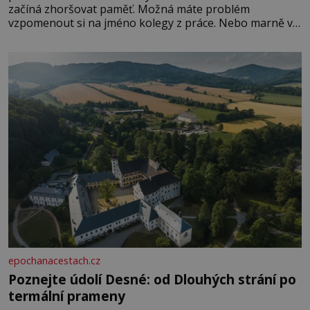
začíná zhoršovat paměť. Možná máte problém
vzpomenout si na jméno kolegy z práce. Nebo marně v
paměti lovíte název knížky, kterou jste nedávno přečetli.
Je to opravdu tak, s věkem jako kdyby se paměť
rozhodla stávkovat. Cvičte
epochanacestach.cz
Poznejte údolí Desné: od Dlouhých strání po
termální prameny