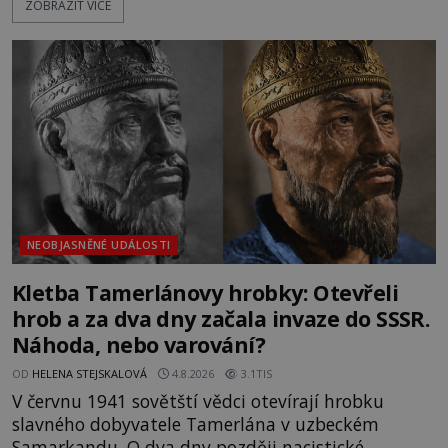
ZOBRAZIT VÍCE
nich se usídlí na jedné z věží slavného hradu
Trosky. Šlechtic Ota IV. z Bergova (1399–1452) patří
mezi vůdce protihusitského boje. Za manželku má
skutečně jistou
NEOBJASNĚNÉ UDÁLOSTI
Kletba Tamerlánovy hrobky: Otevřeli
hrob a za dva dny začala invaze do SSSR.
Náhoda, nebo varování?
OD
HELENA STEJSKALOVÁ
4.8.2026
3.1TIS
V červnu 1941 sovětští vědci otevírají hrobku
slavného dobyvatele Tamerlána v uzbeckém
Samarkandu. O dva dny později nacistické