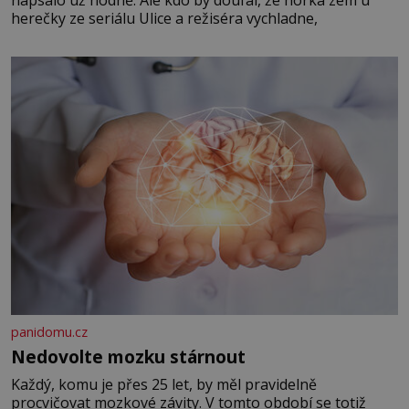
napsalo už hodně. Ale kdo by doufal, že horká zem u
herečky ze seriálu Ulice a režiséra vychladne,
panidomu.cz
Nedovolte mozku stárnout
Každý, komu je přes 25 let, by měl pravidelně
procvičovat mozkové závity. V tomto období se totiž