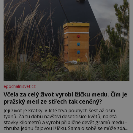
epochalnisvet.cz
Včela za celý život vyrobí lžičku medu. Čím je
pražský med ze střech tak ceněný?
Její život je krátký. V létě trvá pouhých šest až osm
týdnů. Za tu dobu navštíví desetitisíce květů, nalétá
stovky kilometrů a vyrobí přibližně devět gramů medu –
zhruba jednu čajovou lžičku. Sama o sobě se může zdát