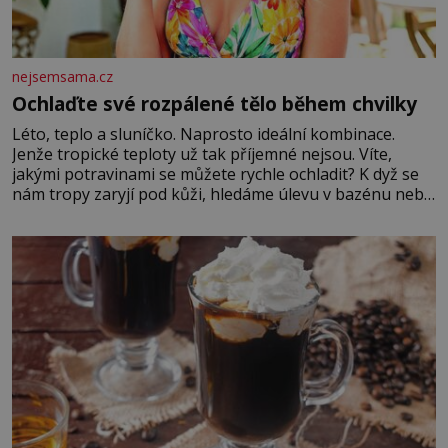
nejsemsama.cz
Ochlaďte své rozpálené tělo během chvilky
Léto, teplo a sluníčko. Naprosto ideální kombinace.
Jenže tropické teploty už tak příjemné nejsou. Víte,
jakými potravinami se můžete rychle ochladit? K dyž se
nám tropy zaryjí pod kůži, hledáme úlevu v bazénu nebo
pomocí klimatizace. Jenže ne vždycky můžeme být v jejich
blízkosti. Nemusíte však zoufat. Pokud budete mít
promyšlený jídelníček, žadné pařáky si na vás