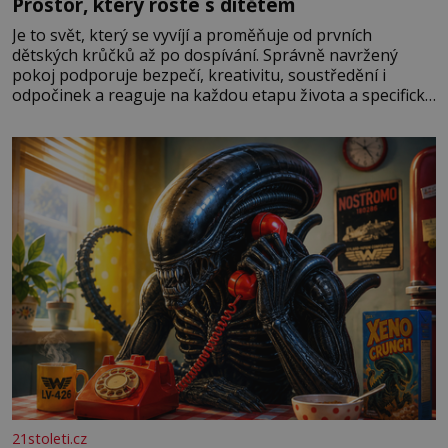
Prostor, který roste s dítětem
Je to svět, který se vyvíjí a proměňuje od prvních
dětských krůčků až po dospívání. Správně navržený
pokoj podporuje bezpečí, kreativitu, soustředění i
odpočinek a reaguje na každou etapu života a specifické
potřeby dítěte. Pro nejmenší je klíčová jednoduchost,
měkkost a bezpečí, proto by pokoj miminka měl působit
především klidně a útulně. Předškolní věk je
21stoleti.cz