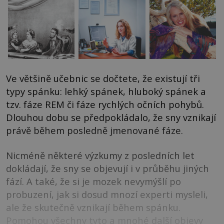
Ve většině učebnic se dočtete, že existují tři
typy spánku: lehký spánek, hluboký spánek a
tzv. fáze REM či fáze rychlých očních pohybů.
Dlouhou dobu se předpokládalo, že sny vznikají
právě během posledně jmenované fáze.
Nicméně některé výzkumy z posledních let
dokládají, že sny se objevují i v průběhu jiných
fází. A také, že si je mozek nevymýšlí po
probuzení, jak si dosud mnozí experti mysleli,
ale že skutečně vznikají během spánku.
Pomohou všechny tyto a mnohé další objevy