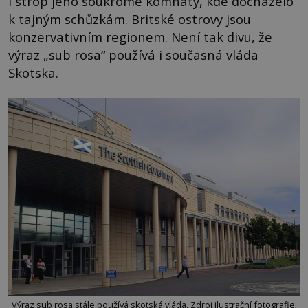
i strop jeho soukromé komnaty, kde docházelo
k tajným schůzkám. Britské ostrovy jsou
konzervativním regionem. Není tak divu, že
výraz „sub rosa“ používá i současná vláda
Skotska.
Výraz sub rosa stále používá skotská vláda. Zdroj ilustrační fotografie: