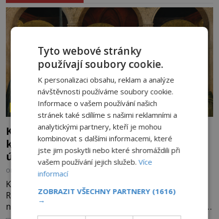
Tyto webové stránky
používají soubory cookie.
K personalizaci obsahu, reklam a analýze
návštěvnosti používáme soubory cookie.
Informace o vašem používání našich
ZÁHADY HISTORIE
stránek také sdílíme s našimi reklamními a
analytickými partnery, kteří je mohou
Kam zmizely ostatky světců? Relikvie,
kombinovat s dalšími informacemi, které
které putují Evropou a dodnes budí
jste jim poskytli nebo které shromáždili při
úžas
vašem používání jejich služeb.
Více
OD
HELENA STEJSKALOVÁ
6.8.2026
1.6TIS
informací
Kosti, zuby, pramen vlasů nebo kousky oděvu.
ZOBRAZIT VŠECHNY PARTNERY
(1616)
Relikvie svatých jsou po staletí jedním z
→
nejcennějších pokladů křesťanského světa. Některé
mají pečlivě doloženou historii, jiné provází