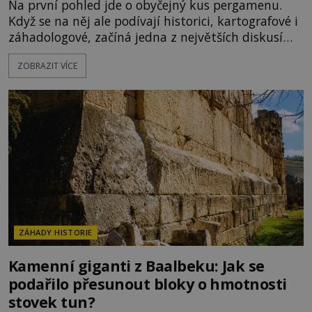
Na první pohled jde o obyčejný kus pergamenu.
Když se na něj ale podívají historici, kartografové i
záhadologové, začíná jedna z největších diskusí
moderní historie. Osmanský admirál Piri Reis roku
ZOBRAZIT VÍCE
1513 kreslí mapu světa, která překvapuje
přesností pobřeží Afriky a Jižní Ameriky. Někteří v
ní vidí důkaz ztracené civilizace nebo dokonce
znalost Antarktidy dávno před jejím objevením.
Jiní tvrdí,
ZÁHADY HISTORIE
Kamenní giganti z Baalbeku: Jak se
podařilo přesunout bloky o hmotnosti
stovek tun?