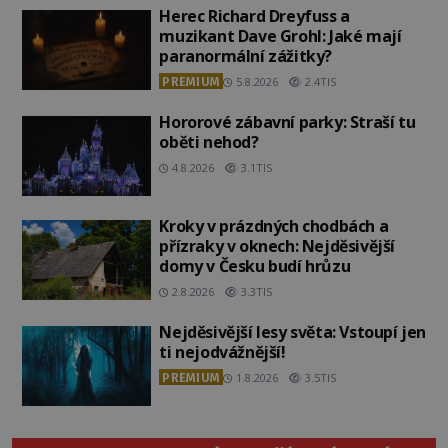
Herec Richard Dreyfuss a
muzikant Dave Grohl: Jaké mají
paranormální zážitky?
PREMIUM
5.8.2026
2.4TIS
Hororové zábavní parky: Straší tu
oběti nehod?
4.8.2026
3.1TIS
Kroky v prázdných chodbách a
přízraky v oknech: Nejděsivější
domy v Česku budí hrůzu
2.8.2026
3.3TIS
Nejděsivější lesy světa: Vstoupí jen
ti nejodvážnější!
PREMIUM
1.8.2026
3.5TIS