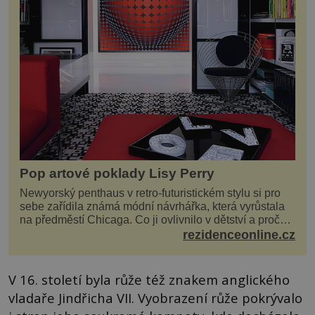
Pop artové poklady Lisy Perry
Newyorský penthaus v retro-futuristickém stylu si pro
sebe zařídila známá módní návrhářka, která vyrůstala
na předměstí Chicaga. Co ji ovlivnilo v dětství a proč
vypadá její domov právě takto? Interié...
rezidenceonline.cz
V 16. století byla růže též znakem anglického
vladaře Jindřicha VII. Vyobrazení růže pokrývalo