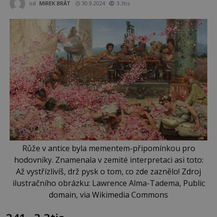
od
MIREK BRÁT
30.9.2024
3.3tis
Růže v antice byla mementem-připomínkou pro
hodovníky. Znamenala v zemité interpretaci asi toto:
Až vystřízlivíš, drž pysk o tom, co zde zaznělo! Zdroj
ilustračního obrázku: Lawrence Alma-Tadema, Public
domain, via Wikimedia Commons