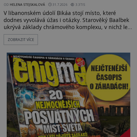
OD
HELENA STEJSKALOVÁ
31.7.2026
3.3TIS
V libanonském údolí Bikáa stojí místo, které
dodnes vyvolává úžas i otázky. Starověký Baalbek
ukrývá základy chrámového komplexu, v nichž leží
kameny tak obrovské, že se zdá téměř nemožné je
ZOBRAZIT VÍCE
přesunout. Některé bloky váží kolem tisíce tun,
jeden z nedávno prozkoumaných kamenných
kolosů dokonce odhadem až 1650 tun. Jak lidé bez
moderních strojů dokázali takové giganty vytesat,
dopravit a přesně u