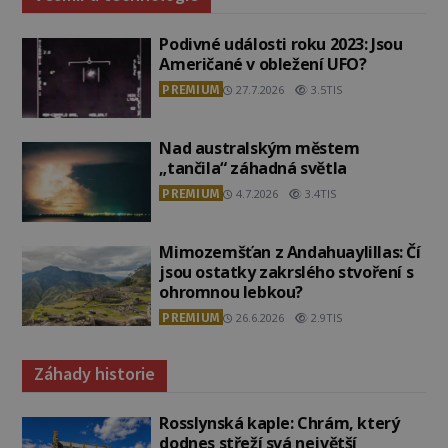
Podivné události roku 2023: Jsou
Američané v obležení UFO?
PREMIUM
27.7.2026
3.5TIS
Nad australským městem
„tančila“ záhadná světla
PREMIUM
4.7.2026
3.4TIS
Mimozemšťan z Andahuaylillas: Čí
jsou ostatky zakrslého stvoření s
ohromnou lebkou?
PREMIUM
26.6.2026
2.9TIS
Záhady historie
Rosslynská kaple: Chrám, který
dodnes střeží svá největší