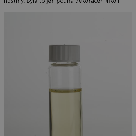
hostiny. Byla to jen pouhá dekorace? Nikoli!