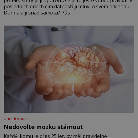
přítele, který je jí oporou. Ale je to ještě vůbec pravda? V
posledních dnech čím dál častěji mluví o svém odchodu.
Dohnala ji snad samota? Půs
panidomu.cz
Nedovolte mozku stárnout
Každý, komu je přes 25 let, by měl pravidelně