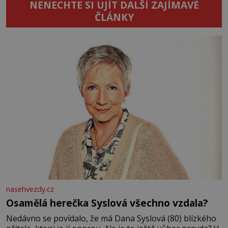
NENECHTE SI UJÍT DALŠÍ ZAJÍMAVÉ
ČLÁNKY
nasehvezdy.cz
Osamělá herečka Syslová všechno vzdala?
Nedávno se povídalo, že má Dana Syslová (80) blízkého