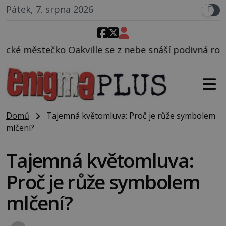
Pátek, 7. srpna 2026
lle se z nebe snáší podivná rosolovitá látka nezná
Domů
Tajemná květomluva: Proč je růže symbolem
mlčení?
Tajemná květomluva:
Proč je růže symbolem
mlčení?