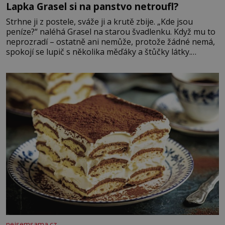
Lapka Grasel si na panstvo netroufl?
Strhne ji z postele, sváže ji a krutě zbije. „Kde jsou
peníze?“ naléhá Grasel na starou švadlenku. Když mu to
neprozradí – ostatně ani nemůže, protože žádné nemá,
spokojí se lupič s několika měďáky a štůčky látky.
Zraněná žena pár dní nato umírá. Je to muž nebývale
krutý. Jeho činy budí hrůzu ještě dlouho po jeho smrti
nejsemsama.cz