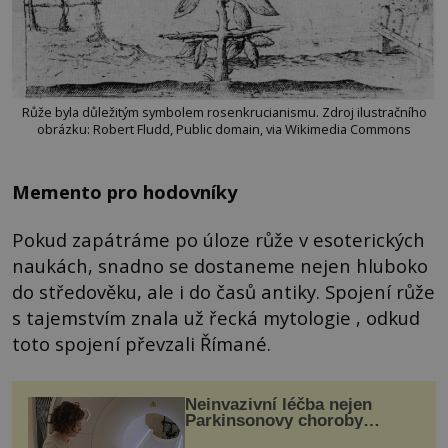
Růže byla důležitým symbolem rosenkrucianismu. Zdroj ilustračního
obrázku: Robert Fludd, Public domain, via Wikimedia Commons
Memento pro hodovníky
Pokud zapátráme po úloze růže v esoterických
naukách, snadno se dostaneme nejen hluboko
do středověku, ale i do časů antiky. Spojení růže
s tajemstvím znala už řecká mytologie , odkud
toto spojení převzali Římané.
Neinvazivní léčba nejen
Parkinsonovy choroby
pomocí ultrazvukové