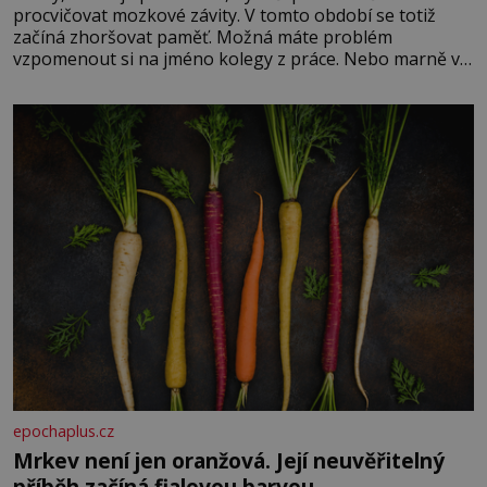
procvičovat mozkové závity. V tomto období se totiž
začíná zhoršovat paměť. Možná máte problém
vzpomenout si na jméno kolegy z práce. Nebo marně v
paměti lovíte název knížky, kterou jste nedávno přečetli.
Je to opravdu tak, s věkem jako kdyby se paměť
rozhodla stávkovat. Cvičte
epochaplus.cz
Mrkev není jen oranžová. Její neuvěřitelný
příběh začíná fialovou barvou