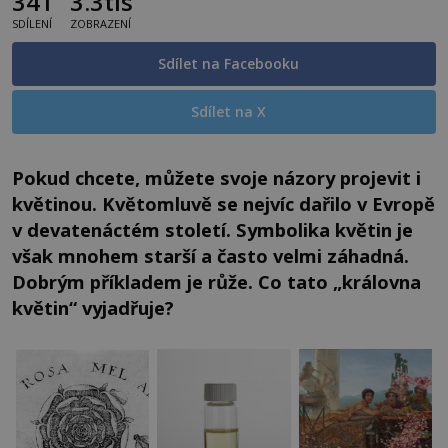
341
3.3tis
SDÍLENÍ
ZOBRAZENÍ
Sdílet na Facebooku
Sdílet na X
Pokud chcete, můžete svoje názory projevit i
květinou. Květomluvě se nejvíc dařilo v Evropě
v devatenáctém století. Symbolika květin je
však mnohem starší a často velmi záhadná.
Dobrým příkladem je růže. Co tato „královna
květin“ vyjadřuje?