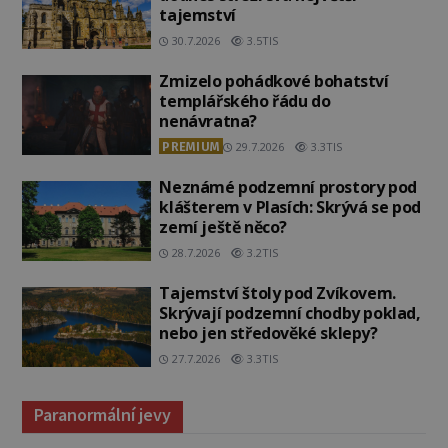
tajemství
30.7.2026
3.5TIS
Zmizelo pohádkové bohatství
templářského řádu do
nenávratna?
PREMIUM
29.7.2026
3.3TIS
Neznámé podzemní prostory pod
klášterem v Plasích: Skrývá se pod
zemí ještě něco?
28.7.2026
3.2TIS
Tajemství štoly pod Zvíkovem.
Skrývají podzemní chodby poklad,
nebo jen středověké sklepy?
27.7.2026
3.3TIS
Paranormální jevy