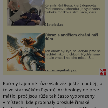
„helmy“
Ke zmírnění třesu, který doprovází
Parkinsonovu chorobu, je využívána
hluboká mozková stimulace, která
však vyžaduje vysoce invazivní
zákrok. Ultrazvuk zase není vhodný
k dostatečně přesnému zacílení ...
21stoleti.cz
Obraz s andělem chrání náš
dům
Ten obraz byl kýč, se kterým jsme se
nechtěli nikomu chlubit. Rychle jsme
ho ale vraceli na jeho místo. S
manželem Vaškem jsme si pořídili
chaloupku, takový domek na severu
Čech, kde jsme si naplánova...
skutecnepribehy.cz
Kořeny tajemné růže však vězí ještě hlouběji, a
to ve starověkém Egyptě. Archeology nejprve
mátlo, proč jsou růže tak často vyobrazeny
v místech, kde probíhaly proslulé římské