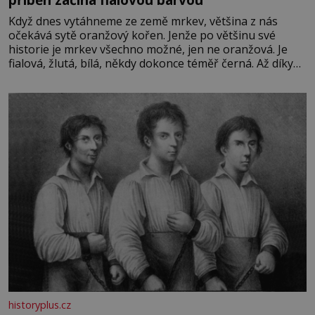
Když dnes vytáhneme ze země mrkev, většina z nás
očekává sytě oranžový kořen. Jenže po většinu své
historie je mrkev všechno možné, jen ne oranžová. Je
fialová, žlutá, bílá, někdy dokonce téměř černá. Až díky
stovkám let pečlivého šlechtění se z ní stává zelenina,
bez které si českou zahradu ani nedokážeme představit.
Její příběh je
historyplus.cz