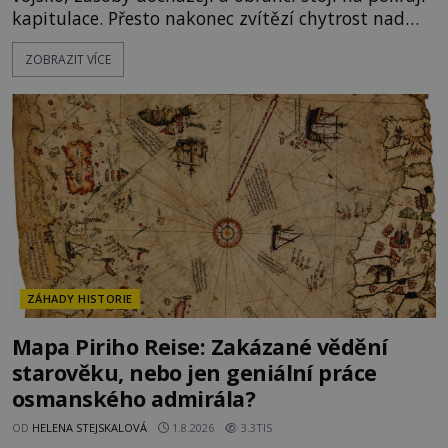
kapitulace. Přesto nakonec zvítězí chytrost nad
hrubou silou. Podle staré německé legendy vypustí
ZOBRAZIT VÍCE
obyvatelé za hradby dobře živeného králíka, aby
nepřítele přesvědčili, že uvnitř města je jídla stále
dost. Čas pracuje pro obléhatele. Ve městě ubývají
zásoby a každý den znamená další porci strádá
ZÁHADY HISTORIE
Mapa Piriho Reise: Zakázané vědění
starověku, nebo jen geniální práce
osmanského admirála?
OD
HELENA STEJSKALOVÁ
1.8.2026
3.3TIS