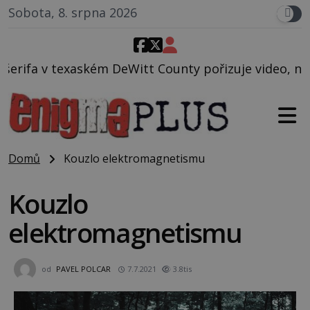
Sobota, 8. srpna 2026
tt County pořizuje video, na kterém před jeho vozem
Domů
Kouzlo elektromagnetismu
Kouzlo
elektromagnetismu
od
PAVEL POLCAR
7.7.2021
3.8tis