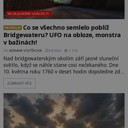
NEOBJASNĚNÉ UDÁLOSTI
Co se všechno semlelo poblíž
PREMIUM
Bridgewateru? UFO na obloze, monstra
v bažinách!
OD
ADRIANA VOJTÍŠKOVÁ
8.8.2026
1.1TIS
Nad bridgewaterským okolím září jasné sluneční
světlo, když se náhle stane cosi nečekaného. Dne
10. května roku 1760 v deset hodin dopoledne zde
dojde k vůbec prvnímu historicky doloženému
ZOBRAZIT VÍCE
přeletu UFO. Podle záznamů vyzařuje takové
světlo, že vypadá jako „koule hořícího ohně“. Jde
jen o nějaký optický klam, nebo se zde skutečně
právě vznáší mimozemská loď