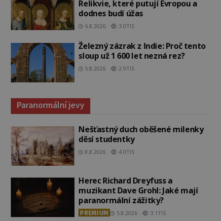
Relikvie, které putují Evropou a
dodnes budí úžas
6.8.2026
3.0TIS
Železný zázrak z Indie: Proč tento
sloup už 1 600 let nezná rez?
5.8.2026
2.9TIS
Paranormální jevy
Nešťastný duch oběšené milenky
děsí studentky
8.8.2026
4.0TIS
Herec Richard Dreyfuss a
muzikant Dave Grohl: Jaké mají
paranormální zážitky?
PREMIUM
5.8.2026
3.1TIS