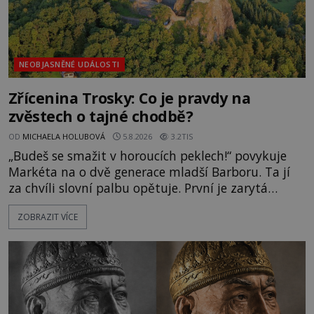
NEOBJASNĚNÉ UDÁLOSTI
Zřícenina Trosky: Co je pravdy na
zvěstech o tajné chodbě?
OD
MICHAELA HOLUBOVÁ
5.8.2026
3.2TIS
„Budeš se smažit v horoucích peklech!“ povykuje
Markéta na o dvě generace mladší Barboru. Ta jí
za chvíli slovní palbu opětuje. První je zarytá
katolička, druhá přesvědčená kališnice. A každá z
ZOBRAZIT VÍCE
nich se usídlí na jedné z věží slavného hradu
Trosky. Šlechtic Ota IV. z Bergova (1399–1452) patří
mezi vůdce protihusitského boje. Za manželku má
skutečně jistou