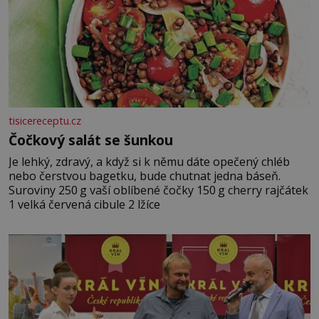
tisicereceptu.cz
Čočkový salát se šunkou
Je lehký, zdravý, a když si k němu dáte opečený chléb
nebo čerstvou bagetku, bude chutnat jedna báseň.
Suroviny 250 g vaší oblíbené čočky 150 g cherry rajčátek
1 velká červená cibule 2 lžíce