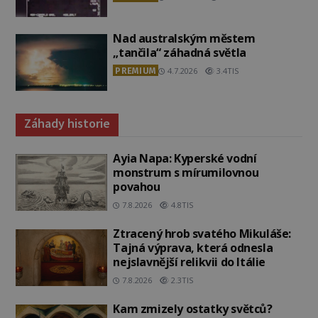
Nad australským městem
„tančila“ záhadná světla
PREMIUM
4.7.2026
3.4TIS
Záhady historie
Ayia Napa: Kyperské vodní
monstrum s mírumilovnou
povahou
7.8.2026
4.8TIS
Ztracený hrob svatého Mikuláše:
Tajná výprava, která odnesla
nejslavnější relikvii do Itálie
7.8.2026
2.3TIS
Kam zmizely ostatky světců?