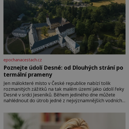
epochanacestach.cz
Poznejte údolí Desné: od Dlouhých strání po
termální prameny
Jen málokteré místo v České republice nabízí tolik
rozmanitých zážitků na tak malém území jako údolí řeky
Desné v srdci Jeseníků. Během jediného dne můžete
nahlédnout do útrob jedné z nejvýznamnějších vodních
elektráren v Evropě, vydat se na horské hřebeny, projet
se na koloběžce a den zakončit poznáváním památek ve
Velkých Losinách nebo v termálním