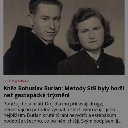
historyplus.cz
Kněz Bohuslav Burian: Metody StB byly horší
než gestapácké trýznění
Ponižují ho a mlátí. Do jídla mu přidávají drogy,
nenechají ho pořádně vyspat a smrtí vyhrožují i jeho
nejbližším. Burian kruté týrání nevydrží a estébákům
podepíše všechno, co po něm chtějí. Svým podpisem jim
potvrdí také to, že na něj během výslechů nikdo nevyvíjel