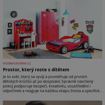
rezidenceonline.cz
Prostor, který roste s dítětem
Je to svět, který se vyvíjí a proměňuje od prvních
dětských krůčků až po dospívání. Správně navržený
pokoj podporuje bezpečí, kreativitu, soustředění i
odpočinek a reaguje na každou etapu života a specifické
potřeby dítěte. Pro nejmenší je klíčová jednoduchost,
měkkost a bezpečí, proto by pokoj miminka měl působit
především klidně a útulně. Předškolní věk je