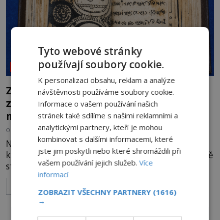
Tyto webové stránky
používají soubory cookie.
NEOBJASNĚNÉ UDÁLOSTI
K personalizaci obsahu, reklam a analýze
Záhada Rohoncského kodexu: Ukrývá
návštěvnosti používáme soubory cookie.
zapomenutý jazyk, tajnou šifru, nebo
Informace o vašem používání našich
mistrovský podvrh?
stránek také sdílíme s našimi reklamními a
analytickými partnery, kteří je mohou
OD
HELENA STEJSKALOVÁ
3.8.2026
3.1TIS
kombinovat s dalšími informacemi, které
Na první pohled připomíná obyčejnou starou
jste jim poskytli nebo které shromáždili při
knihu. Jakmile ji však otevřete, ocitnete se ve světě
vašem používání jejich služeb.
Více
stovek neznámých znaků, podivných ilustrací a
informací
textu, který už téměř dvě století vzdoruje všem
ZOBRAZIT VÍCE
pokusům o rozluštění. Rohoncský kodex patří mezi
ZOBRAZIT VŠECHNY PARTNERY
(1616)
největší záhady evropských dějin a dodnes nikdo s
→
jistotou neví, kdo jej napsal, kdy vznikl ani co