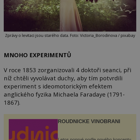
Zprávy o levitaci jsou starého data. Foto: Victoria_Borodinova / pixabay
MNOHO EXPERIMENTŮ
V roce 1853 zorganizovali 4 doktoři seanci, při
níž chtěli vyvolávat duchy, aby tím potvrdili
experiment s ideomotorickým efektem
anglického fyzika Michaela Faradaye (1791-
1867).
ROUDNICKÉ VINOBRANÍ
Letos poprvé podle nového konceptu