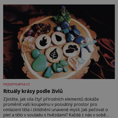
fyzický ani psychický nátlak. Syn brněnského řezníka
chce být knězem a
nejsemsama.cz
Rituály krásy podle živlů
Zjistěte, jak síla čtyř přírodních elementů dokáže
proměnit vaši koupelnu v posvátný prostor pro
omlazení těla i zklidnění unavené mysli. Jak pečovat o
pleť a tělo v souladu s hvězdami? Každá z nás v sobě