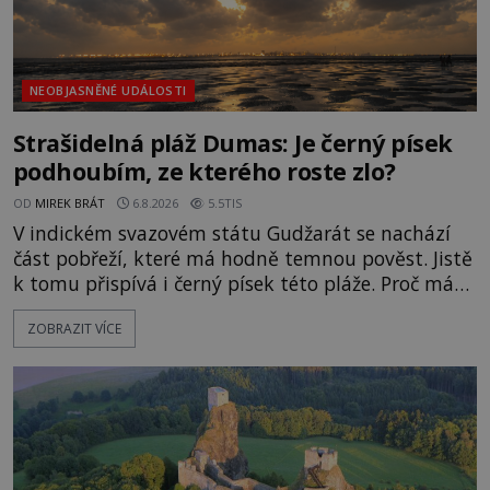
NEOBJASNĚNÉ UDÁLOSTI
Strašidelná pláž Dumas: Je černý písek
podhoubím, ze kterého roste zlo?
OD
MIREK BRÁT
6.8.2026
5.5TIS
V indickém svazovém státu Gudžarát se nachází
část pobřeží, které má hodně temnou pověst. Jistě
k tomu přispívá i černý písek této pláže. Proč má
pláž takové netypické zbarvení? Nakolik jsou
ZOBRAZIT VÍCE
pravdivé historky, že zde došlo k nevysvětlitelným
zmizením turistů? Ti, kteří se nebojí, nás mohou
následovat. Vstupujeme na pláž Dumas ve městě
Surat. Gu