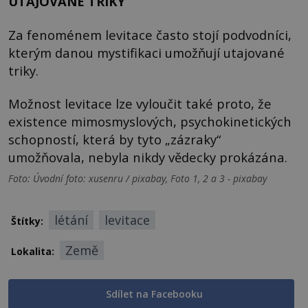
UTAJOVANÉ TRIKY
Za fenoménem levitace často stojí podvodníci,
kterým danou mystifikaci umožňují utajované
triky.
Možnost levitace lze vyloučit také proto, že
existence mimosmyslových, psychokinetických
schopností, která by tyto „zázraky“
umožňovala, nebyla nikdy vědecky prokázána.
Foto: Úvodní foto: xusenru / pixabay, Foto 1, 2 a 3 - pixabay
létání
levitace
Štítky:
Země
Lokalita:
Sdílet na Facebooku