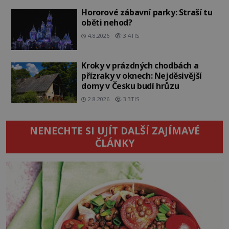
Hororové zábavní parky: Straší tu
oběti nehod?
4.8.2026
3.4TIS
Kroky v prázdných chodbách a
přízraky v oknech: Nejděsivější
domy v Česku budí hrůzu
2.8.2026
3.3TIS
NENECHTE SI UJÍT DALŠÍ ZAJÍMAVÉ
ČLÁNKY