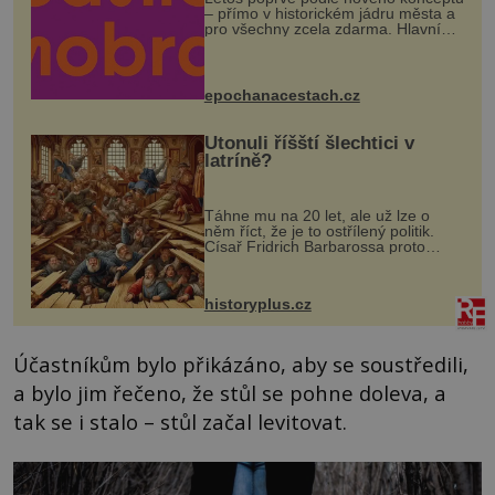
– přímo v historickém jádru města a
pro všechny zcela zdarma. Hlavní
program se odehraje na Karlově a
Husově náměstí. Návštěvníci se
mohou těšit na víno, burčák, pes...
epochanacestach.cz
Utonuli říšští šlechtici v
latríně?
Táhne mu na 20 let, ale už lze o
něm říct, že je to ostřílený politik.
Císař Fridrich Barbarossa proto
posílá svého syna a dědice Jindřicha
VI. do Erfurtu, aby se stal
prostředníkem při řešení sporu m...
historyplus.cz
Účastníkům bylo přikázáno, aby se soustředili,
a bylo jim řečeno, že stůl se pohne doleva, a
tak se i stalo – stůl začal levitovat.