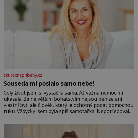
skutecnepribehy.cz
Souseda mi poslalo samo nebe!
Celý život jsem si vystačila sama. Až vážná nemoc mi
ukázala, že největším bohatstvím nejsou peníze ani
vlastní byt, ale člověk, který je ochotný podat pomocnou
ruku. Vždycky jsem byla spíš samotářka. Nepotřebovala
jsem kolem sebe partu kamarádek ani partnera. Stačily
mi knihy, práce a hlavně klid. Hned po studiích jsem
odešla z rodného města,