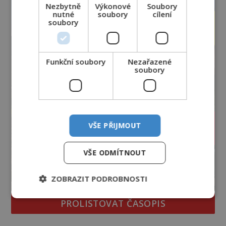
vlastně vypráví. Rohoncský kodex se poprvé
Nezbytně
Výkonové
Soubory
objevuje v roce
nutné
soubory
cílení
soubory
Funkční soubory
Nezařazené
soubory
VŠE PŘIJMOUT
VŠE ODMÍTNOUT
ZOBRAZIT PODROBNOSTI
PROLISTOVAT ČASOPIS