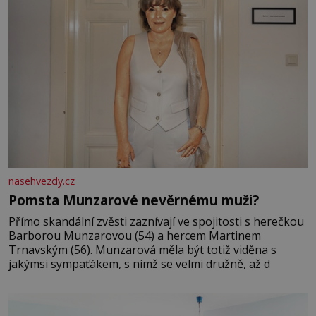
nasehvezdy.cz
Pomsta Munzarové nevěrnému muži?
Přímo skandální zvěsti zaznívají ve spojitosti s herečkou
Barborou Munzarovou (54) a hercem Martinem
Trnavským (56). Munzarová měla být totiž viděna s
jakýmsi sympaťákem, s nímž se velmi družně, až d