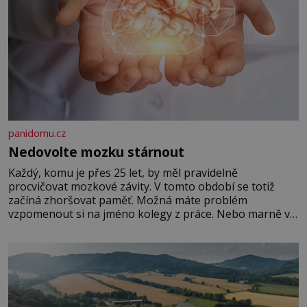
panidomu.cz
Nedovolte mozku stárnout
Každý, komu je přes 25 let, by měl pravidelně
procvičovat mozkové závity. V tomto období se totiž
začíná zhoršovat paměť. Možná máte problém
vzpomenout si na jméno kolegy z práce. Nebo marně v
paměti lovíte název knížky, kterou jste nedávno přečetli.
Je to opravdu tak, s věkem jako kdyby se paměť
rozhodla stávkovat. Cvičte