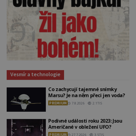
Vesmír a technologie
Co zachycují tajemné snímky
Marsu? Je na něm přeci jen voda?
PREMIUM
7.8.2026
2.1TIS
Podivné události roku 2023: Jsou
Američané v obležení UFO?
PREMIUM
27.7.2026
3.5TIS