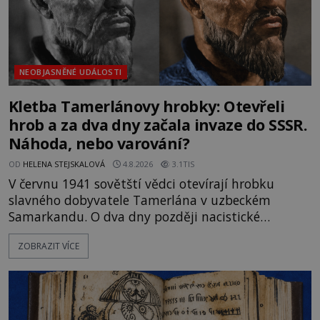
NEOBJASNĚNÉ UDÁLOSTI
Kletba Tamerlánovy hrobky: Otevřeli
hrob a za dva dny začala invaze do SSSR.
Náhoda, nebo varování?
OD
HELENA STEJSKALOVÁ
4.8.2026
3.1TIS
V červnu 1941 sovětští vědci otevírají hrobku
slavného dobyvatele Tamerlána v uzbeckém
Samarkandu. O dva dny později nacistické
Německo zahajuje operaci Barbarossa a napadá
ZOBRAZIT VÍCE
Sovětský svaz. Shoda dat je natolik zarážející, že se
rodí jedna z nejslavnějších „kleteb“ 20. století. Je
na legendě něco pravdy, nebo jde jen o fascinující
souhru okolností? Když antropolog Michail
Gerasimov (1907-1970) a