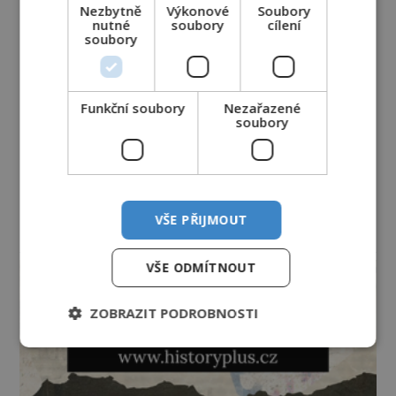
Nezbytně
Výkonové
Soubory
nutné
soubory
cílení
soubory
Funkční soubory
Nezařazené
soubory
VŠE PŘIJMOUT
reklama
VŠE ODMÍTNOUT
ZOBRAZIT PODROBNOSTI