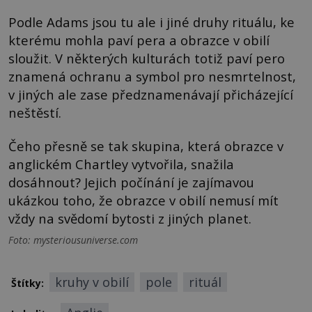
Podle Adams jsou tu ale i jiné druhy rituálu, ke
kterému mohla paví pera a obrazce v obilí
sloužit. V některých kulturách totiž paví pero
znamená ochranu a symbol pro nesmrtelnost,
v jiných ale zase předznamenávají přicházející
neštěstí.
Čeho přesně se tak skupina, která obrazce v
anglickém Chartley vytvořila, snažila
dosáhnout? Jejich počínání je zajímavou
ukázkou toho, že obrazce v obilí nemusí mít
vždy na svědomí bytosti z jiných planet.
Foto: mysteriousuniverse.com
kruhy v obilí
pole
rituál
Štítky: