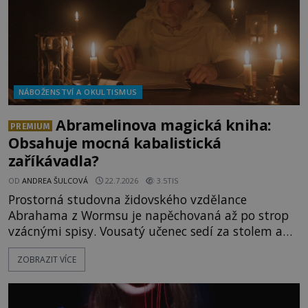
NÁBOŽENSTVÍ A OKULTISMUS
Abramelinova magická kniha:
PREMIUM
Obsahuje mocná kabalistická
zaříkávadla?
OD
ANDREA ŠULCOVÁ
22.7.2026
3.5TIS
Prostorná studovna židovského vzdělance
Abrahama z Wormsu je napěchovaná až po strop
vzácnými spisy. Vousatý učenec sedí za stolem a
před sebou má rozložený jeden z nejzáhadnějších
ZOBRAZIT VÍCE
magických textů. Jde o Abramelinův grimoár, který
sám sepsal. Skutečně do něj zaznamenal mocná
kouzla, jak si někteří myslí, nebo jde o pouhou