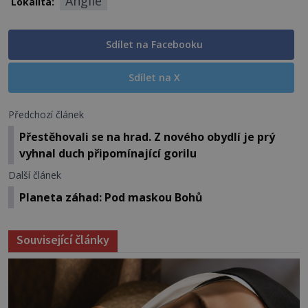
Anglie
Lokalita:
Sdílet na Facebooku
Sdílet na X
Předchozí článek
Přestěhovali se na hrad. Z nového obydlí je prý
vyhnal duch připomínající gorilu
Další článek
Planeta záhad: Pod maskou Bohů
Související články