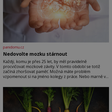
panidomu.cz
Nedovolte mozku stárnout
Každý, komu je přes 25 let, by měl pravidelně
procvičovat mozkové závity. V tomto období se totiž
začíná zhoršovat paměť. Možná máte problém
vzpomenout si na jméno kolegy z práce. Nebo marně v
paměti lovíte název knížky, kterou jste nedávno přečetli.
Je to opravdu tak, s věkem jako kdyby se paměť
rozhodla stávkovat. Cvičte