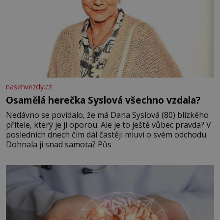
nasehvezdy.cz
Osamělá herečka Syslová všechno vzdala?
Nedávno se povídalo, že má Dana Syslová (80) blízkého
přítele, který je jí oporou. Ale je to ještě vůbec pravda? V
posledních dnech čím dál častěji mluví o svém odchodu.
Dohnala ji snad samota? Půs