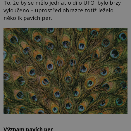
To, že by se mělo jednat o dílo UFO, bylo brzy
vyloučeno – uprostřed obrazce totiž leželo
několik pavích per.
Význam pavích per