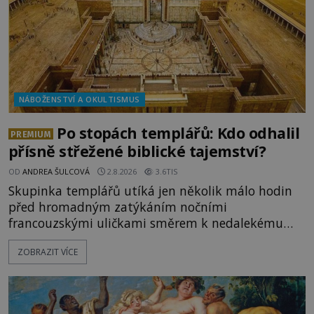
NÁBOŽENSTVÍ A OKULTISMUS
Po stopách templářů: Kdo odhalil
PREMIUM
přísně střežené biblické tajemství?
OD
ANDREA ŠULCOVÁ
2.8.2026
3.6TIS
Skupinka templářů utíká jen několik málo hodin
před hromadným zatýkáním nočními
francouzskými uličkami směrem k nedalekému
přístavu. Jeden z nich má přes ramena ranec s
ZOBRAZIT VÍCE
tajemným obsahem. Kapitán lodi už na ně čeká.
„Dejte to do podpalubí a připravte se. Za chvíli
vyplouváme,“ sdělí jim. „Kam máme namířeno,
kapitáne?“ zeptá se ho jeden z templářů. „Do Sk