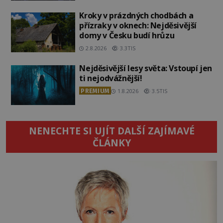
Kroky v prázdných chodbách a
přízraky v oknech: Nejděsivější
domy v Česku budí hrůzu
2.8.2026
3.3TIS
Nejděsivější lesy světa: Vstoupí jen
ti nejodvážnější!
PREMIUM
1.8.2026
3.5TIS
NENECHTE SI UJÍT DALŠÍ ZAJÍMAVÉ
ČLÁNKY