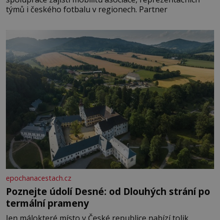
týmů i českého fotbalu v regionech. Partner
epochanacestach.cz
Poznejte údolí Desné: od Dlouhých strání po
termální prameny
Jen málokteré místo v České republice nabízí tolik