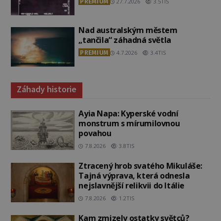
PREMIUM
27.7.2026
3.5TIS
Nad australským městem
„tančila“ záhadná světla
PREMIUM
4.7.2026
3.4TIS
Záhady historie
Ayia Napa: Kyperské vodní
monstrum s mírumilovnou
povahou
7.8.2026
3.8TIS
Ztracený hrob svatého Mikuláše:
Tajná výprava, která odnesla
nejslavnější relikvii do Itálie
7.8.2026
1.2TIS
Kam zmizely ostatky světců?