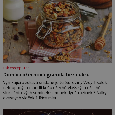
vmíchejte mascarpone, aby vznikl hladký
tisicereceptu.cz
Domácí ořechová granola bez cukru
Vynikající a zdravá snídaně je tu! Suroviny Vždy 1 šálek –
neloupaných mandlí kešu ořechů vlašských ořechů
slunečnicových semínek semínek dýně rozinek 3 šálky
ovesných vloček 1 lžíce mlet