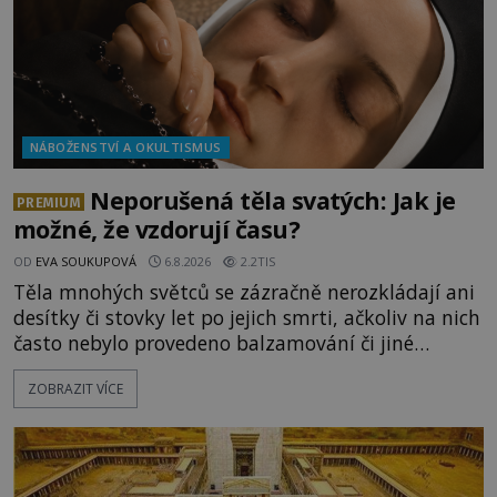
NÁBOŽENSTVÍ A OKULTISMUS
Neporušená těla svatých: Jak je
PREMIUM
možné, že vzdorují času?
OD
EVA SOUKUPOVÁ
6.8.2026
2.2TIS
Těla mnohých světců se zázračně nerozkládají ani
desítky či stovky let po jejich smrti, ačkoliv na nich
často nebylo provedeno balzamování či jiné
pokusy o konzervaci. Neporušené ostatky bývají
ZOBRAZIT VÍCE
považovány za důkaz svatosti zemřelých. Jaké
tajemné síly těla významných náboženských
osobností ochraňují? Na hřbitově u kláštera
Milosrdných