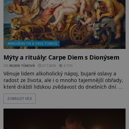
NÁBOŽENSTVÍ A OKULTISMUS
Mýty a rituály: Carpe Diem s Dionýsem
OD
INGRID TŮMOVÁ
27.7.2026
3.1TIS
Věnuje lidem alkoholický nápoj, bujaré oslavy a
radost ze života, ale i o mnoho tajemnější obřady,
které dráždí lidskou zvědavost do dnešních dní. Co
doopravdy představuje bůh, jemuž Římané říkají
ZOBRAZIT VÍCE
Bakchus? Mytologický příběh řeckého boha
Dionýsa není zrovna idylická pohádka. Bůh Zeus jej
zplodí se svou milenkou Semelou, což Diova žena
Héra nemůže nechat b