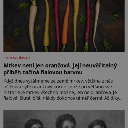
epochaplus.cz
Mrkev není jen oranžová. Její neuvěřitelný
příběh začíná fialovou barvou
Když dnes vytáhneme ze země mrkev, většina z nás
očekává sytě oranžový kořen. Jenže po většinu své
historie je mrkev všechno možné, jen ne oranžová. Je
fialová, žlutá, bílá, někdy dokonce téměř černá. Až díky
stovkám let pečlivého šlechtění se z ní stává zelenina,
bez které si českou zahradu ani nedokážeme představit.
Její příběh je