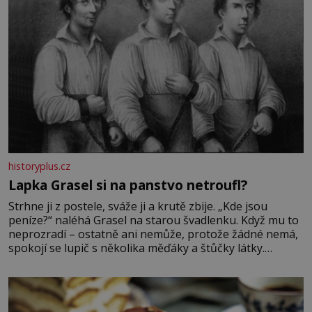
historyplus.cz
Lapka Grasel si na panstvo netroufl?
Strhne ji z postele, sváže ji a krutě zbije. „Kde jsou
peníze?“ naléhá Grasel na starou švadlenku. Když mu to
neprozradí – ostatně ani nemůže, protože žádné nemá,
spokojí se lupič s několika měďáky a štůčky látky.
Zraněná žena pár dní nato umírá. Je to muž nebývale
krutý. Jeho činy budí hrůzu ještě dlouho po jeho smrti