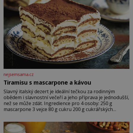
nejsemsama.cz
Tiramisu s mascarpone a kávou
Slavný italský dezert je ideální tečkou za rodinným
obědem i slavnostní večeří a jeho příprava je jednodušší,
než se může zdát. Ingredience pro 4 osoby: 250 g
mascarpone 3 vejce 80 g cukru 200 g cukrářských
piškotů 250 ml silné kávy 2 lžíce amaretta kakao na
posypání Postup: Oddělte žloutky od bílků. Žloutky
vyšlehejte s cukrem do světlé pěny a postupně do nich