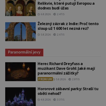
Relikvie, které putují Evropou a
dodnes budí úžas
6.8.2026
2.4TIS
Železný zázrak z Indie: Proč tento
sloup už 1 600 let nezná rez?
5.8.2026
2.6TIS
Paranormální jevy
Herec Richard Dreyfuss a
muzikant Dave Grohl: Jaké mají
paranormální zážitky?
PREMIUM
5.8.2026
2.8TIS
Hororové zábavní parky: Straší tu
oběti nehod?
4.8.2026
3.3TIS