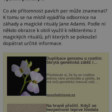
Co ale přítomnost pavích per může znamenat?
K tomu se na místě vyjádřila odbornice na
záhady a magické rituály Jane Adams. Podle ní
někdo obrazce k obilí využil k některému z
magických rituálů, při kterých se pokoušel
dopátrat určité informace.
Duplikace genomu u rostlin:
Skrytá genetická zátěž i
evoluční výhoda
Představte si, že by se rostlina
jednou ráno probudila a zjistila, že
má svůj genetický manuál celý
dvakrát. Přesně to se občas v
přírodě stane – a podle nového
výzkumu to může být pro druhy
epochalnisvet.cz
vstupenka...
Na hraně přežití. Když se
bezpečnost teprve hledala