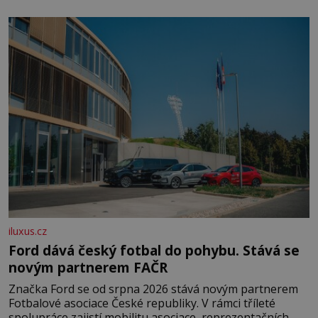
klidného ptáčka, který většinu dne jen posedává. Hodně
času tráví na zemi, kde sbírá zbytky semínek Jeho
domovinou je prakticky celá Austrálie s výjimkou
pobřežní oblasti.
iluxus.cz
Ford dává český fotbal do pohybu. Stává se
novým partnerem FAČR
Značka Ford se od srpna 2026 stává novým partnerem
Fotbalové asociace České republiky. V rámci tříleté
spolupráce zajistí mobilitu asociace, reprezentačních