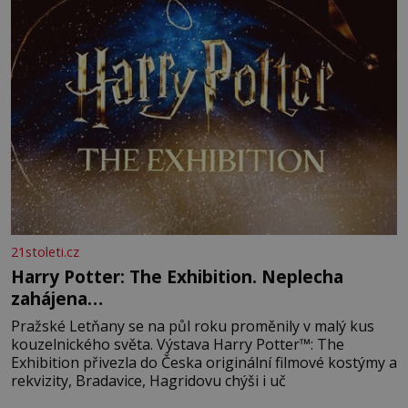
21stoleti.cz
Harry Potter: The Exhibition. Neplecha
zahájena…
Pražské Letňany se na půl roku proměnily v malý kus
kouzelnického světa. Výstava Harry Potter™: The
Exhibition přivezla do Česka originální filmové kostýmy a
rekvizity, Bradavice, Hagridovu chýši i uč