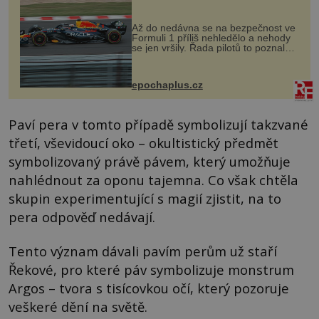
Až do nedávna se na bezpečnost ve
Formuli 1 příliš nehledělo a nehody
se jen vršily. Řada pilotů to poznala
na vlastní kůži, často s trvalými
následky nebo bohužel i ztrátou
života. Dnes nepochopiteln...
epochaplus.cz
Paví pera v tomto případě symbolizují takzvané
třetí, vševidoucí oko – okultistický předmět
symbolizovaný právě pávem, který umožňuje
nahlédnout za oponu tajemna. Co však chtěla
skupin experimentující s magií zjistit, na to
pera odpověď nedávají.
Tento význam dávali pavím perům už staří
Řekové, pro které páv symbolizuje monstrum
Argos – tvora s tisícovkou očí, který pozoruje
veškeré dění na světě.