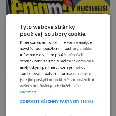
židovských komunitách po celém světě, je
Tyto webové stránky
používají soubory cookie.
K personalizaci obsahu, reklam a analýze
návštěvnosti používáme soubory cookie.
Informace o vašem používání našich
stránek také sdílíme s našimi reklamními a
analytickými partnery, kteří je mohou
kombinovat s dalšími informacemi, které
jste jim poskytli nebo které shromáždili při
vašem používání jejich služeb.
Více
informací
ZOBRAZIT VŠECHNY PARTNERY
(1616)
PROLISTOVAT ČASOPIS
→