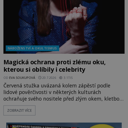
pověru? Už šest měsíců pobývá
NÁBOŽENSTVÍ A OKULTISMUS
Magická ochrana proti zlému oku,
kterou si oblíbily i celebrity
OD
EVA SOUKUPOVÁ
20.7.2026
3.1TIS
Červená stužka uvázaná kolem zápěstí podle
lidové pověrčivosti v některých kulturách
ochraňuje svého nositele před zlým okem, kletbou,
která může přivodit neštěstí či nemoc. S tímto
ZOBRAZIT VÍCE
nenápadným symbolem magické ochrany lze
občas spatřit i různé celebrity včetně Madonny
nebo Leonarda DiCapria. Na Blízkém východě a v