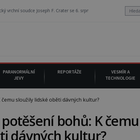
 Joseph F. Crater se 6. srpna 1930 navečeří ve své oblíbené restaurac
PARANORMÁLNÍ
REPORTÁŽE
VESMÍR A
JEVY
TECHNOLOGIE
čemu sloužily lidské oběti dávných kultur?
o potěšení bohů: K čemu
ěti dávných kultur?