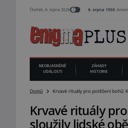
Čtvrtek, 6. srpna 2026
6. srpna 1930
: Americký vrchní soudce
NEOBJASNĚNÉ
ZÁHADY
UDÁLOSTI
HISTORIE
Domů
Krvavé rituály pro potěšení bohů: K 
Krvavé rituály pr
sloužily lidské ob