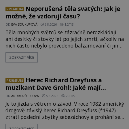
Neporušená těla svatých: Jak je
PREMIUM
možné, že vzdorují času?
OD
EVA SOUKUPOVÁ
6.8.2026
1.2TIS
Těla mnohých světců se zázračně nerozkládají
ani desítky či stovky let po jejich smrti, ačkoliv na
nich často nebylo provedeno balzamování či jiné
pokusy o konzervaci. Neporušené ostatky bývají
ZOBRAZIT VÍCE
považovány za důkaz svatosti zemřelých. Jaké
tajemné síly těla významných náboženských
osobností ochraňují? Na hřbitově u kláštera
Milosrdných
Herec Richard Dreyfuss a
PREMIUM
muzikant Dave Grohl: Jaké mají
paranormální zážitky?
OD
ANDREA ŠULCOVÁ
5.8.2026
2.2TIS
Je to jízda s větrem o závod. V roce 1982 americký
drogově závislý herec Richard Dreyfuss (*1947)
ztratí poslední zbytky sebezáchovy a prohání se
po silnicích ve svém mercedesu jako utržený ze
ZOBRAZIT VÍCE