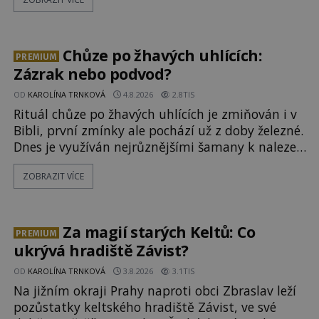
řetězu. Vše vyvrcholí katastrofou, když to
Dreyfuss napálí v plné rychlosti do stromu! Policie
ve vraku následně nalezne schovaný kokain.
Tímto momentem se slavnému
Chůze po žhavých uhlících:
PREMIUM
Zázrak nebo podvod?
OD
KAROLÍNA TRNKOVÁ
4.8.2026
2.8TIS
Rituál chůze po žhavých uhlících je zmiňován i v
Bibli, první zmínky ale pochází už z doby železné.
Dnes je využíván nejrůznějšími šamany k nalezení
spirituální síly či vnitřního klidu. Jak funguje a
ZOBRAZIT VÍCE
proč si při něm člověk nepopálí nohy, což bylo
objektivně dokázáno? Je na něm i něco
nadpřirozeného? Histori
Za magií starých Keltů: Co
PREMIUM
ukrývá hradiště Závist?
OD
KAROLÍNA TRNKOVÁ
3.8.2026
3.1TIS
Na jižním okraji Prahy naproti obci Zbraslav leží
pozůstatky keltského hradiště Závist, ve své