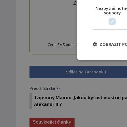
Zprávu ve tvaru "CTU 
Nezbytně nutn
soubory
OD
ZOBRAZIT P
Cena SMS odeslané na číslo 9033320 je 20 Kč vč. 
w
Sdílet na Facebooku
Předchozí článek
Tajemný Maimo: Jakou bytost vlastnil p
Alexandr II.?
Související články