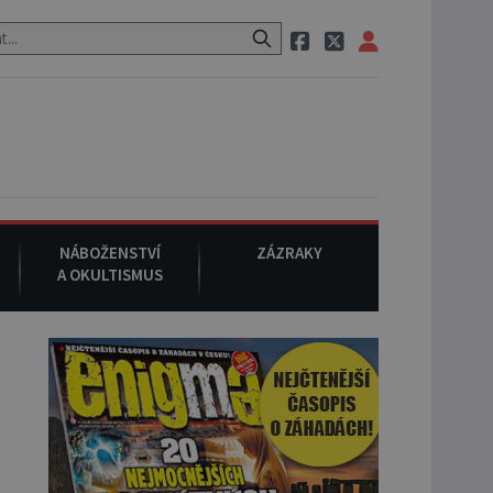
i, pak si na ulici zavolá taxi, nasedne do něj a už ho nikdy nikdo nes
NÁBOŽENSTVÍ
ZÁZRAKY
A OKULTISMUS