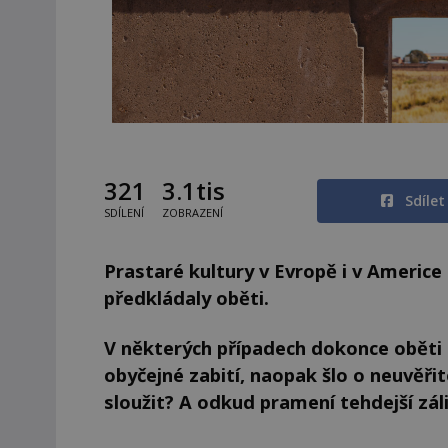
321
3.1tis
Sdíle
SDÍLENÍ
ZOBRAZENÍ
Prastaré kultury v Evropě i v Americe
předkládaly oběti.
V některých případech dokonce oběti l
obyčejné zabití, naopak šlo o neuvěři
sloužit? A odkud pramení tehdejší záli