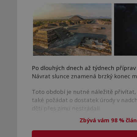
Po dlouhých dnech až týdnech příprav 
Návrat slunce znamená brzký konec mr
Toto období je nutné náležitě přivítat
také požádat o dostatek úrody v nadcház
děti přes zimu nestrádali.
Zbývá vám 98
%
člán