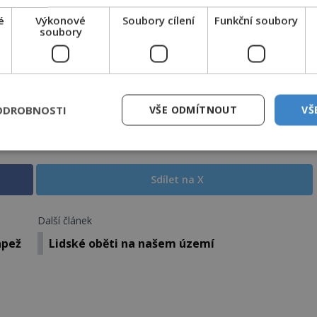
CLANEK" odešlete na číslo
903 33 20
.
é
Výkonové
Soubory cílení
Funkční soubory
soubory
EMKNOUT KÓDEM
ODROBNOSTI
VŠE ODMÍTNOUT
VŠ
DPH. Službu technicky zajišťuje Airtoy a.s. Infolinka: 602 777 555,
ww.platmobilem.cz
Sdílet na X
Další článek
apež
Lidské oběti na našem území