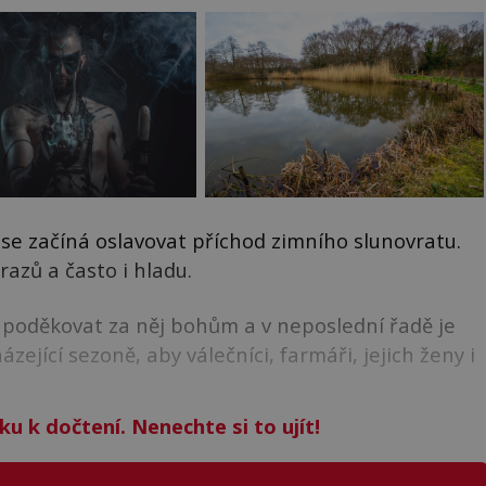
se začíná oslavovat příchod zimního slunovratu.
azů a často i hladu.
, poděkovat za něj bohům a v neposlední řadě je
ející sezoně, aby válečníci, farmáři, jejich ženy i
ku k dočtení. Nenechte si to ujít!