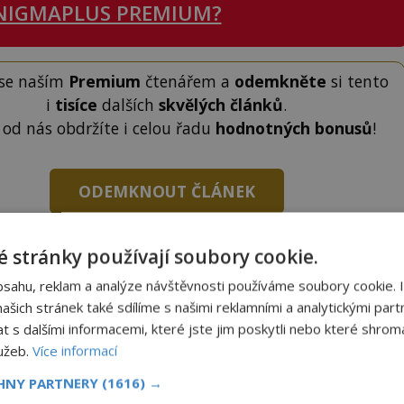
NIGMAPLUS PREMIUM?
 se naším
Premium
čtenářem a
odemkněte
si tento
i
tisíce
dalších
skvělých článků
.
 od nás obdržíte i celou řadu
hodnotných bonusů
!
ODEMKNOUT ČLÁNEK
 stránky používají soubory cookie.
bsahu, reklam a analýze návštěvnosti používáme soubory cookie. 
šich stránek také sdílíme s našimi reklamními a analytickými partn
s dalšími informacemi, které jste jim poskytli nebo které shromá
to článek, můžete tak učinit zasláním jediné SMS.
lužeb.
Více informací
terý opíšete do následujícího okénka a kliknutím na
tko jej odemknete.
CHNY PARTNERY
(1616) →