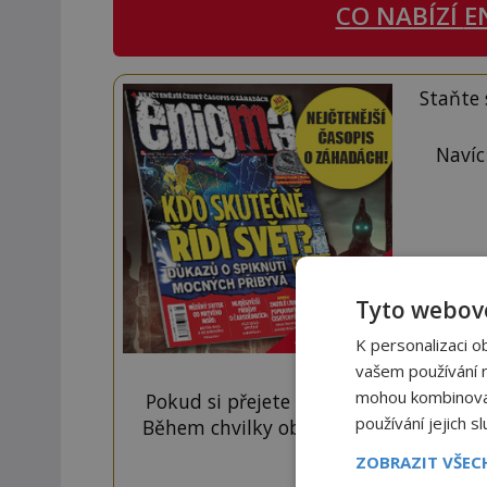
CO NABÍZÍ
E
Staňte
Navíc
Tyto webové
K personalizaci o
vašem používání na
mohou kombinovat 
Pokud si přejete odemknout pouze ten
používání jejich s
Během chvilky obdržíte číselný kód, k
tlačí
ZOBRAZIT VŠE