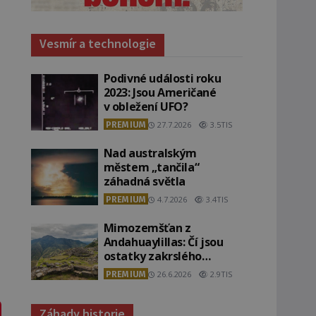
Vesmír a technologie
Podivné události roku
2023: Jsou Američané
v obležení UFO?
PREMIUM
27.7.2026
3.5TIS
Nad australským
městem „tančila“
záhadná světla
PREMIUM
4.7.2026
3.4TIS
Mimozemšťan z
Andahuaylillas: Čí jsou
ostatky zakrslého
stvoření s ohromnou
PREMIUM
26.6.2026
2.9TIS
lebkou?
Záhady historie