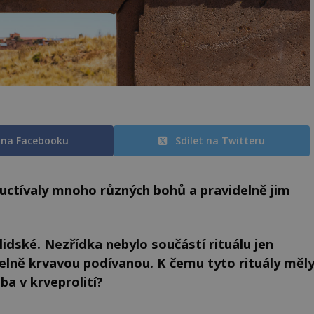
t na Facebooku
Sdílet na Twitteru
 uctívaly mnoho různých bohů a pravidelně jim
idské. Nezřídka nebylo součástí rituálu jen
telně krvavou podívanou. K čemu tyto rituály měl
ba v krveprolití?