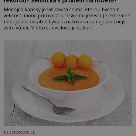
rekordů? Šelmička s pruhem na hřbetě!
Medojed kapský je lasicovitá šelma, kterou bychom
velikostí mohli přirovnat k českému jezevci. Je extrémně
nebojácná, ostatně bývá označována za nejodvážnější
zvíře vůbec. V této souvislosti je dokonc
tisicereceptu.cz