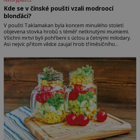
Kde se v čínské poušti vzali modroocí
blonďáci?
V poušti Taklamakan byla koncem minulého století
objevena stovka hrobů s téměř netknutými mumiemi.
Všichni mrtví byli pohřbeni s úctou a četnými milodary.
Asi nejvíc přitom vědce zaujal hrob tříměsíčního
chlapečka s modrou filcovou čapkou, z níž se draly
blonďaté vlásky. Fakt, že jsou těla dávných lidí nesmírně
dobře zachovalá, přičítají odborníci zdejším klimatickým
podmínkám. Sucho, prosolené písky a extrémně