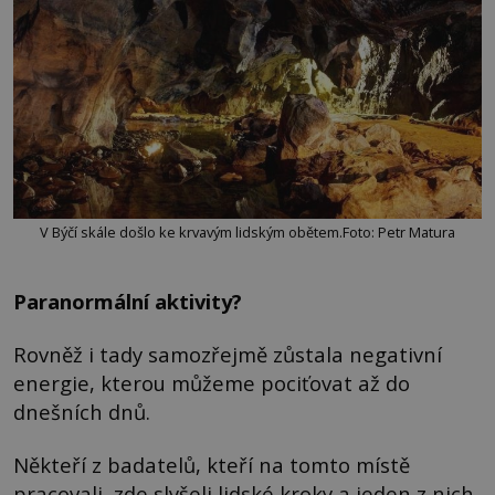
V Býčí skále došlo ke krvavým lidským obětem.Foto: Petr Matura
Paranormální aktivity?
Rovněž i tady samozřejmě zůstala negativní
energie, kterou můžeme pociťovat až do
dnešních dnů.
Někteří z badatelů, kteří na tomto místě
pracovali, zde slyšeli lidské kroky a jeden z nich