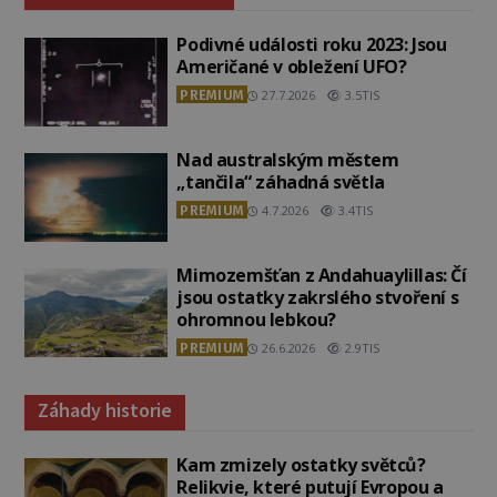
Podivné události roku 2023: Jsou
Američané v obležení UFO?
PREMIUM
27.7.2026
3.5TIS
Nad australským městem
„tančila“ záhadná světla
PREMIUM
4.7.2026
3.4TIS
Mimozemšťan z Andahuaylillas: Čí
jsou ostatky zakrslého stvoření s
ohromnou lebkou?
PREMIUM
26.6.2026
2.9TIS
Záhady historie
Kam zmizely ostatky světců?
Relikvie, které putují Evropou a