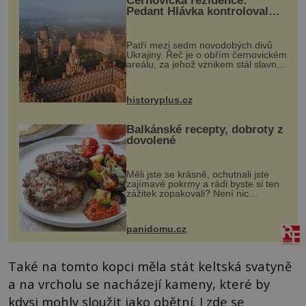
Černovická rezidence:
Pedant Hlávka kontroloval
každou cihlu
Patří mezi sedm novodobých divů
Ukrajiny. Řeč je o obřím černovickém
areálu, za jehož vznikem stál slavný
český architekt Josef Hlávka. Ten si
na něm dal mimořádně záležet. Jeho
stavební plány by při ...
historyplus.cz
Balkánské recepty, dobroty z
dovolené
Měli jste se krásně, ochutnali jste
zajímavé pokrmy a rádi byste si ten
zážitek zopakovali? Není nic
snazšího. Pljeskavica (10 porcí)
Možná jste ji ochutnali na dovolené v
bývalé Jugoslávii, lze ji vi...
panidomu.cz
Také na tomto kopci měla stát keltská svatyně
a na vrcholu se nacházejí kameny, které by
kdysi mohly sloužit jako obětní. I zde se