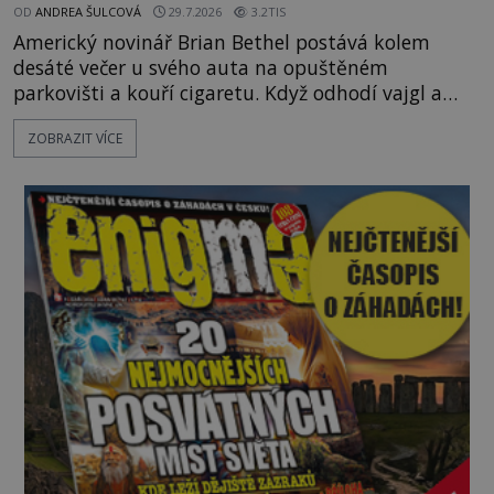
OD
ANDREA ŠULCOVÁ
29.7.2026
3.2TIS
Americký novinář Brian Bethel postává kolem
desáté večer u svého auta na opuštěném
parkovišti a kouří cigaretu. Když odhodí vajgl a
chystá se nastoupit do auta, přijdou k němu dva
ZOBRAZIT VÍCE
mladí chlapci, kterým může být okolo 14 let.
„Pane, byl byste tak laskav a svezl nás domů? Je to
pouhých několik minut od tohoto parkoviště,“
zeptá se suverénně jeden z nich. P