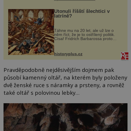
Utonuli říšští šlechtici v
latríně?
Táhne mu na 20 let, ale už lze o
něm říct, že je to ostřílený politik.
Císař Fridrich Barbarossa proto
posílá svého syna a dědice Jindřicha
VI. do Erfurtu, aby se stal
prostředníkem při řešení sporu m...
historyplus.cz
Pravděpodobně nejděsivějším dojmem pak
působí kamenný oltář, na kterém byly položeny
dvě ženské ruce s náramky a prsteny, a rovněž
také oltář s polovinou lebky…