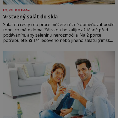
nejsemsama.cz
Vrstvený salát do skla
Salát na cesty i do práce můžete různě obměňovat podle
toho, co máte doma. Zálivkou ho zalijte až těsně před
podáváním, aby zeleninu nerozmočila. Na 2 porce
potřebujete: ✿ 1/4 ledového nebo jiného salátu (římský
salát, polníček…) ✿ 1 malá konzerva kukuřice ✿ ½
okurky ✿ 2 rajčata Zálivka: ✿ 4 lžíce olivového oleje ✿ 1
lžíci citronové šťávy ✿ ½ stroužku