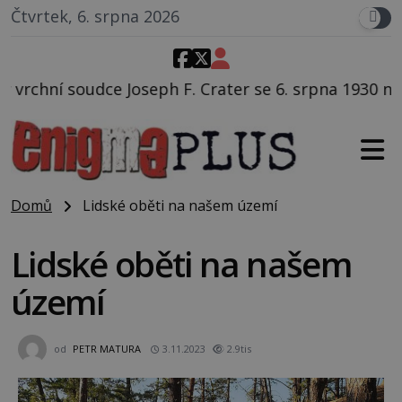
Čtvrtek, 6. srpna 2026
F. Crater se 6. srpna 1930 navečeří ve své oblíbené r
Domů
Lidské oběti na našem území
Lidské oběti na našem
území
od
PETR MATURA
3.11.2023
2.9tis