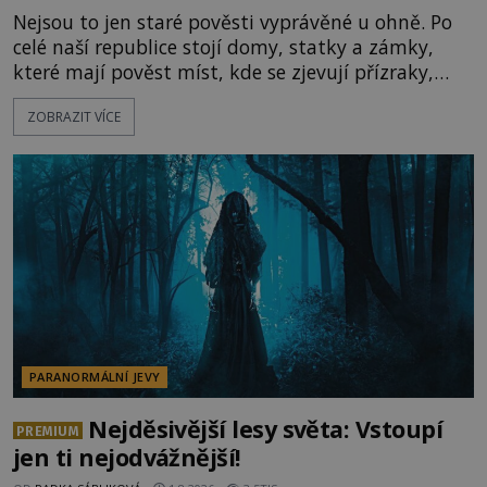
Nejsou to jen staré pověsti vyprávěné u ohně. Po
celé naší republice stojí domy, statky a zámky,
které mají pověst míst, kde se zjevují přízraky,
ozývají nevysvětlitelné zvuky nebo se dějí podivné
ZOBRAZIT VÍCE
jevy. Zatímco historici většinou hledají racionální
vysvětlení, záhadologové upozorňují, že některé
lokality vykazují nápadně podobná svědectví po
celé generace. A právě tato opakující se svědectví
ud
PARANORMÁLNÍ JEVY
Nejděsivější lesy světa: Vstoupí
PREMIUM
jen ti nejodvážnější!