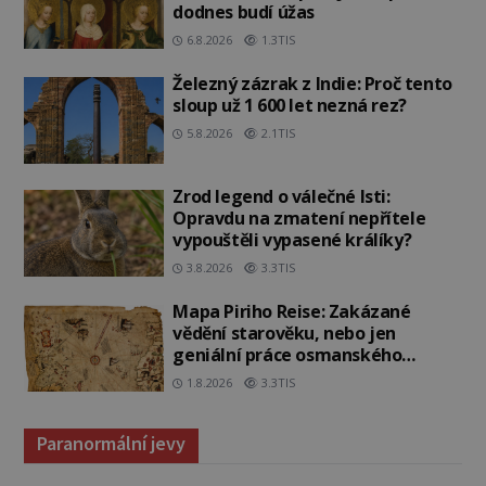
dodnes budí úžas
6.8.2026
1.3TIS
Železný zázrak z Indie: Proč tento
sloup už 1 600 let nezná rez?
5.8.2026
2.1TIS
Zrod legend o válečné lsti:
Opravdu na zmatení nepřítele
vypouštěli vypasené králíky?
3.8.2026
3.3TIS
Mapa Piriho Reise: Zakázané
vědění starověku, nebo jen
geniální práce osmanského
admirála?
1.8.2026
3.3TIS
Paranormální jevy