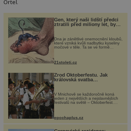
Ortel.
Gen, který naši lidští předci
ztratili před miliony let, by
mohl pomoci s léčbou
„nemoci králů“
Dna je zánětlivé onemocnění kloubů,
které vzniká kvůli nadbytku kyseliny
močové v těle. Ta se ve formě
krystalků ukládá v blízkosti kloubů,
nejčastěji přitom postihuje palce na
nohou, a způsobuje bole...
21stoleti.cz
Zrod Oktoberfestu. Jak
královská svatba
odstartovala největší pivní
festival světa
V Mnichově se každoročně koná
jeden z největších a nejslavnějších
festivalů na světě – Oktoberfest.
Každý rok přiláká miliony
návštěvníků, kteří si vychutnávají
pivo, tradiční jídlo a bavorskou
epochaplus.cz
kultur...