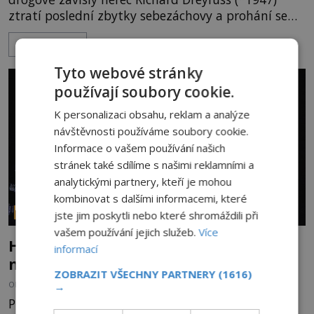
ztratí poslední zbytky sebezáchovy a prohání se
po silnicích ve svém mercedesu jako utržený ze
ZOBRAZIT VÍCE
řetězu. Vše vyvrcholí katastrofou, když to Dreyfuss
napálí v plné rychlosti do stromu! Policie ve vraku
Tyto webové stránky
následně nalezne schovaný kokain. Tímto
používají soubory cookie.
momentem se slavnému
K personalizaci obsahu, reklam a analýze
návštěvnosti používáme soubory cookie.
Informace o vašem používání našich
stránek také sdílíme s našimi reklamními a
analytickými partnery, kteří je mohou
kombinovat s dalšími informacemi, které
PARANORMÁLNÍ JEVY
jste jim poskytli nebo které shromáždili při
vašem používání jejich služeb.
Více
Hororové zábavní parky: Straší tu oběti
informací
nehod?
ZOBRAZIT VŠECHNY PARTNERY
(1616)
OD
MICHAELA HOLUBOVÁ
4.8.2026
3.0TIS
→
Přibližně 60 km po dálnici od Los Angeles leží