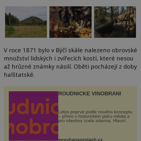
V roce 1871 bylo v Býčí skále nalezeno obrovské
množství lidských i zvířecích kostí, které nesou
až hrůzné známky násilí. Oběti pocházejí z doby
halštatské.
ROUDNICKÉ VINOBRANÍ
Letos poprvé podle nového konceptu
– přímo v historickém jádru města a
pro všechny zcela zdarma. Hlavní
program se odehraje na Karlově a
Husově náměstí. Návštěvníci se
mohou těšit na víno, burčák, pes...
epochanacestach.cz