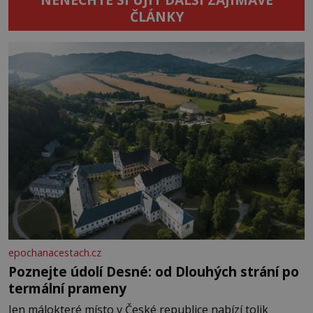
ČLÁNKY
epochanacestach.cz
Poznejte údolí Desné: od Dlouhých strání po
termální prameny
Jen málokteré místo v České republice nabízí tolik