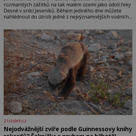
rozmanitých zážitků na tak malém území jako údolí řeky
Desné v srdci Jeseníků. Během jediného dne můžete
nahlédnout do útrob jedné z nejvýznamnějších vodních
elektráren v Evropě, vydat se na horské hřebeny, projet
se na koloběžce a den zakončit poznáváním památek ve
Velkých Losinách nebo v termálním
21stoleti.cz
Nejodvážnější zvíře podle Guinnessovy knihy