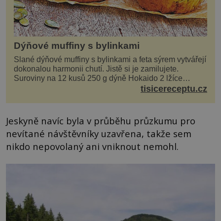
Dýňové muffiny s bylinkami
Slané dýňové muffiny s bylinkami a feta sýrem vytvářejí
dokonalou harmonii chutí. Jistě si je zamilujete.
Suroviny na 12 kusů 250 g dýně Hokaido 2 lžíce
olivového oleje sůl, pepř hrst nasekaných špen...
tisicereceptu.cz
Jeskyně navíc byla v průběhu průzkumu pro
nevítané návštěvníky uzavřena, takže sem
nikdo nepovolaný ani vniknout nemohl.