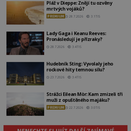
Pláž v Dieppe: Znějí tu ozvěny
mrtvých vojáků?
PREMIUM
28.7.2026
3.1TIS
Lady Gaga i Keanu Reeves:
Pronásledují je přízraky?
28.7.2026
3.4TIS
Hudebník Sting: Vyvolaly jeho
rockové hity temnou sílu?
23.7.2026
3.4TIS
Strážci Eilean Mòr: Kam zmizeli tři
muži z opuštěného majáku?
PREMIUM
22.7.2026
3.0TIS
NENECHTE SI UJÍT DALŠÍ ZAJÍMAVÉ