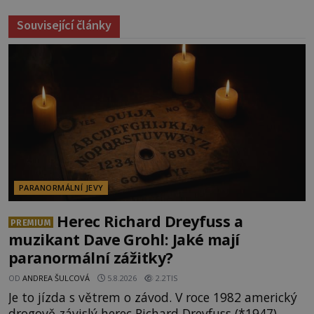
Související články
PARANORMÁLNÍ JEVY
Herec Richard Dreyfuss a
PREMIUM
muzikant Dave Grohl: Jaké mají
paranormální zážitky?
OD
ANDREA ŠULCOVÁ
5.8.2026
2.2TIS
Je to jízda s větrem o závod. V roce 1982 americký
drogově závislý herec Richard Dreyfuss (*1947)