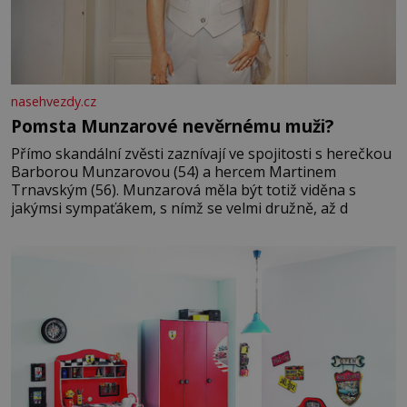
nasehvezdy.cz
Pomsta Munzarové nevěrnému muži?
Přímo skandální zvěsti zaznívají ve spojitosti s herečkou
Barborou Munzarovou (54) a hercem Martinem
Trnavským (56). Munzarová měla být totiž viděna s
jakýmsi sympaťákem, s nímž se velmi družně, až d