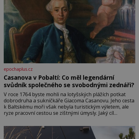
epochaplus.cz
Casanova v Pobaltí: Co měl legendární
svůdník společného se svobodnými zednáři?
V roce 1764 byste mohli na lotyšských plážích potkat
dobrodruha a sukničkáře Giacoma Casanovu. Jeho cesta
k Baltskému moři však nebyla turistickým výletem, ale
ryze pracovní cestou se zištnými úmysly. Jaký cíl
Casanova sledoval, když se například procházel uličkami
lotyšské Rigy? Casanova v Pobaltí kontaktoval tamní
zednářské lóže. Nebyl v této oblasti žádným nováčkem,
protože do zednářské