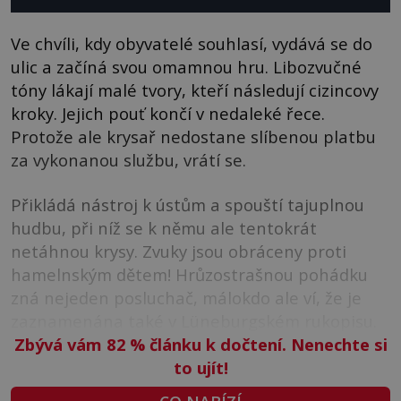
Ve chvíli, kdy obyvatelé souhlasí, vydává se do
ulic a začíná svou omamnou hru. Libozvučné
tóny lákají malé tvory, kteří následují cizincovy
kroky. Jejich pouť končí v nedaleké řece.
Protože ale krysař nedostane slíbenou platbu
za vykonanou službu, vrátí se.
Přikládá nástroj k ústům a spouští tajuplnou
hudbu, při níž se k němu ale tentokrát
netáhnou krysy. Zvuky jsou obráceny proti
hamelnským dětem! Hrůzostrašnou pohádku
zná nejeden posluchač, málokdo ale ví, že je
zaznamenána také v Lüneburgském rukopisu.
Zbývá vám 82
%
článku k dočtení. Nenechte si
to ujít!