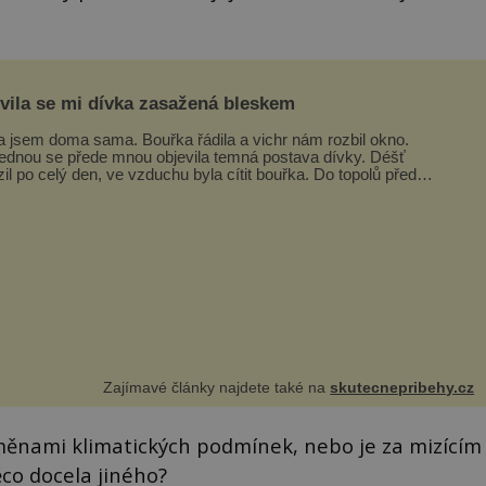
evila se mi dívka zasažená bleskem
a jsem doma sama. Bouřka řádila a vichr nám rozbil okno.
ednou se přede mnou objevila temná postava dívky. Déšť
zil po celý den, ve vzduchu byla cítit bouřka. Do topolů před
em se opřel ví...
Zajímavé články najdete také na
skutecnepribehy.cz
měnami klimatických podmínek, nebo je za mizícím
ěco docela jiného?