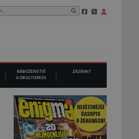
 po cestě utíká zvláštní psovitá šelma, údajně bájná čupakabra.
NÁBOŽENSTVÍ
ZÁZRAKY
A OKULTISMUS