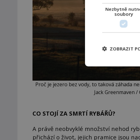
Nezbytně nutn
soubory
ZOBRAZIT P
Proč je jezero bez vody, to taková záhada není
Jack Greenmaven / 
CO STOJÍ ZA SMRTÍ RYBÁŘŮ?
A právě neobvyklé množství nehod rybář
přichází o život, jejich pramice jsou n