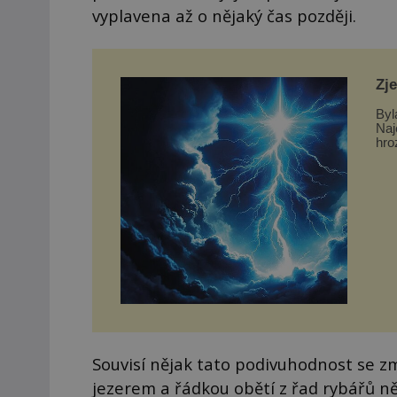
vyplavena až o nějaký čas později.
Zj
Byl
Naj
hro
dom
Souvisí nějak tato podivuhodnost se z
jezerem a řádkou obětí z řad rybářů n