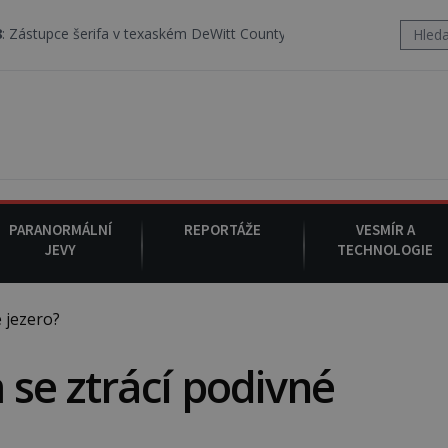
 v texaském DeWitt County pořizuje video, na kterém před jeho vozem
PARANORMÁLNÍ
REPORTÁŽE
VESMÍR A
JEVY
TECHNOLOGIE
 jezero?
se ztrácí podivné