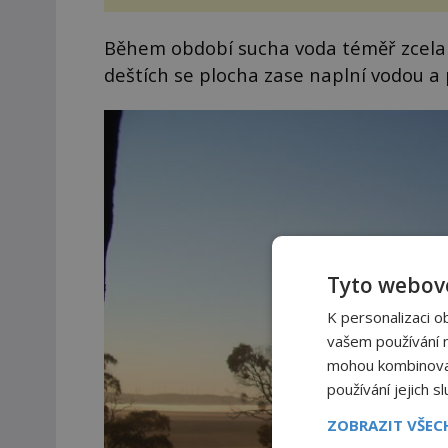
Během období sucha voda téměř zcela zm
deštích se plocha zase naplní vodou a p
Tyto webové
K personalizaci o
vašem používání na
mohou kombinovat 
používání jejich s
ZOBRAZIT VŠE