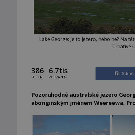
Lake George: Je to jezero, nebo ne? Na tét
Creative 
386
6.7tis
Sdíle
SDÍLENÍ
ZOBRAZENÍ
Pozoruhodné australské jezero Geor
aboriginským jménem Weereewa. Proč 