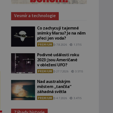
Vesmír a technologie
Co zachycují tajemné
snímky Marsu? Je na něm
přeci jen voda?
PREMIUM
7.8.2026
1.3TIS
Podivné události roku
2023: Jsou Američané
v obležení UFO?
PREMIUM
27.7.2026
3.5TIS
Nad australským
městem „tančila“
záhadná světla
PREMIUM
4.7.2026
3.4TIS
Záhady historie