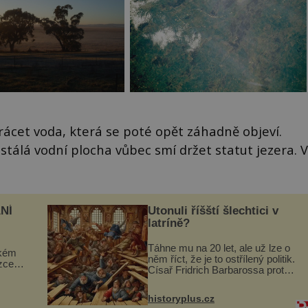
rácet voda, která se poté opět záhadně objeví.
stálá vodní plocha vůbec smí držet statut jezera. V
NÍ
Utonuli říšští šlechtici v
latríně?
Táhne mu na 20 let, ale už lze o
ckém
něm říct, že je to ostřílený politik.
zcela
Císař Fridrich Barbarossa proto
posílá svého syna a dědice
ově
Jindřicha VI. do Erfurtu, aby se
ohou
historyplus.cz
stal prostředníkem při řešení