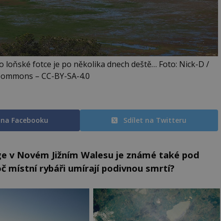
o loňské fotce je po několika dnech deště… Foto: Nick-D /
Commons – CC-BY-SA-4.0
t na Facebooku
Sdílet na Twitteru
ge v Novém Jižním Walesu je známé také pod
místní rybáři umírají podivnou smrtí?