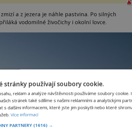
sporu m...
izí a z jezera je náhle pastvina. Po silných
řiláká vodomilné živočichy i okolní lovce.
 stránky používají soubory cookie.
bsahu, reklam a analýze návštěvnosti používáme soubory cookie. 
šich stránek také sdílíme s našimi reklamními a analytickými partn
s dalšími informacemi, které jste jim poskytli nebo které shromá
lužeb.
Více informací
CHNY PARTNERY
(1616) →