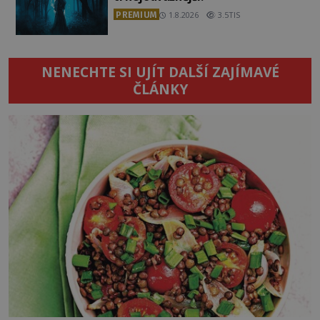
PREMIUM
1.8.2026
3.5TIS
NENECHTE SI UJÍT DALŠÍ ZAJÍMAVÉ
ČLÁNKY