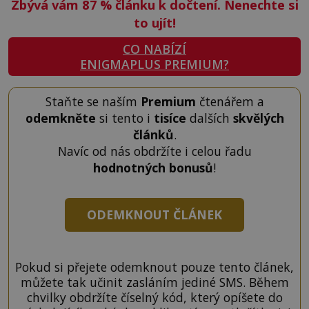
Zbývá vám 87
%
článku k dočtení. Nenechte si
to ujít!
CO NABÍZÍ
ENIGMAPLUS PREMIUM?
Staňte se naším
Premium
čtenářem a
odemkněte
si tento i
tisíce
dalších
skvělých
článků
.
Navíc od nás obdržíte i celou řadu
hodnotných bonusů
!
ODEMKNOUT ČLÁNEK
Pokud si přejete odemknout pouze tento článek,
můžete tak učinit zasláním jediné SMS. Během
chvilky obdržíte číselný kód, který opíšete do