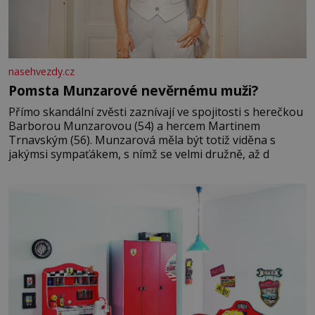
nasehvezdy.cz
Pomsta Munzarové nevěrnému muži?
Přímo skandální zvěsti zaznívají ve spojitosti s herečkou
Barborou Munzarovou (54) a hercem Martinem
Trnavským (56). Munzarová měla být totiž viděna s
jakýmsi sympaťákem, s nímž se velmi družně, až d