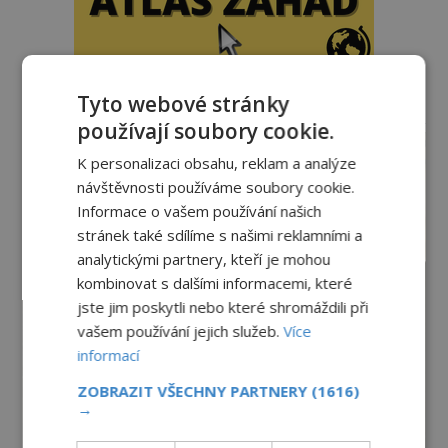
Tyto webové stránky
reklama
používají soubory cookie.
K personalizaci obsahu, reklam a analýze
návštěvnosti používáme soubory cookie.
Informace o vašem používání našich
stránek také sdílíme s našimi reklamními a
analytickými partnery, kteří je mohou
kombinovat s dalšími informacemi, které
jste jim poskytli nebo které shromáždili při
vašem používání jejich služeb.
Více
informací
ZOBRAZIT VŠECHNY PARTNERY
(1616)
→