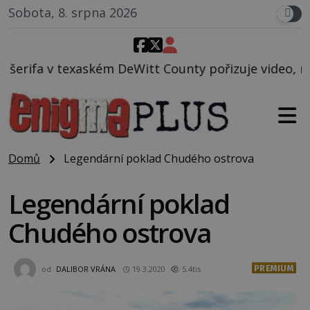
Sobota, 8. srpna 2026
Witt County pořizuje video, na kterém před jeho voz
Domů
Legendární poklad Chudého ostrova
Legendární poklad
Chudého ostrova
PREMIUM
od
DALIBOR VRÁNA
19.3.2020
5.4tis