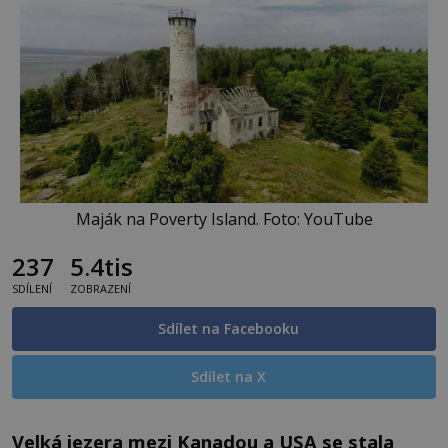
Maják na Poverty Island. Foto: YouTube
237
5.4tis
SDÍLENÍ
ZOBRAZENÍ
Sdílet na Facebooku
Sdílet na X
Velká jezera mezi Kanadou a USA se stala