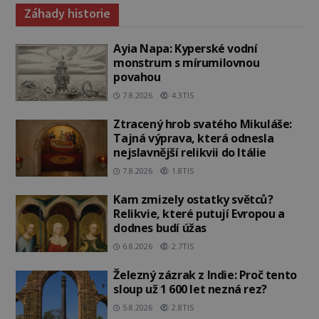
Záhady historie
Ayia Napa: Kyperské vodní
monstrum s mírumilovnou
povahou
7.8.2026
4.3TIS
Ztracený hrob svatého Mikuláše:
Tajná výprava, která odnesla
nejslavnější relikvii do Itálie
7.8.2026
1.8TIS
Kam zmizely ostatky světců?
Relikvie, které putují Evropou a
dodnes budí úžas
6.8.2026
2.7TIS
Železný zázrak z Indie: Proč tento
sloup už 1 600 let nezná rez?
5.8.2026
2.8TIS