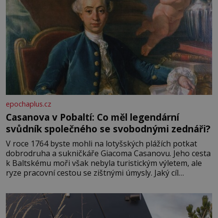
epochaplus.cz
Casanova v Pobaltí: Co měl legendární
svůdník společného se svobodnými zednáři?
V roce 1764 byste mohli na lotyšských plážích potkat
dobrodruha a sukničkáře Giacoma Casanovu. Jeho cesta
k Baltskému moři však nebyla turistickým výletem, ale
ryze pracovní cestou se zištnými úmysly. Jaký cíl
Casanova sledoval, když se například procházel uličkami
lotyšské Rigy? Casanova v Pobaltí kontaktoval tamní
zednářské lóže. Nebyl v této oblasti žádným nováčkem,
protože do zednářské