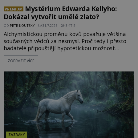
Mystérium Edwarda Kellyho:
PREMIUM
Dokázal vytvořit umělé zlato?
OD
PETR KOUTSKÝ
31.7.2026
3.4TIS
Alchymistickou proměnu kovů považuje většina
současných vědců za nesmysl. Proč tedy i přesto
badatelé připouštějí hypotetickou možnost
transmutace? Mohl její podstatu odhalit anglický
ZOBRAZIT VÍCE
alchymista, vědec a dobrodruh Edward Kelly?
Shromážděný dav napětím téměř nedýchá.
Měšťané pozorují konání muže, který se stává
nesmrtelnou legendou již během
ZÁZRAKY