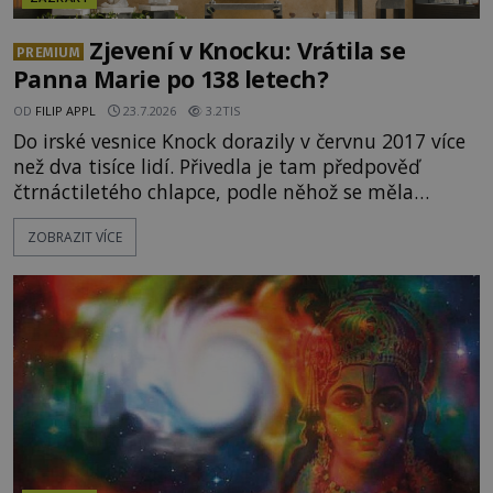
Zjevení v Knocku: Vrátila se
PREMIUM
Panna Marie po 138 letech?
OD
FILIP APPL
23.7.2026
3.2TIS
Do irské vesnice Knock dorazily v červnu 2017 více
než dva tisíce lidí. Přivedla je tam předpověď
čtrnáctiletého chlapce, podle něhož se měla
přesně ve tři hodiny odpoledne zjevit Panna Marie.
ZOBRAZIT VÍCE
Když slunce vystoupilo z mraků, část davu začala
křičet, že se na nebi odehrává zázrak. Splnilo se
chlapcovo proroctví, nebo poutníci spatřili pouze
neobvyklou hru světla? [gallery
ids="170530,170531,1705