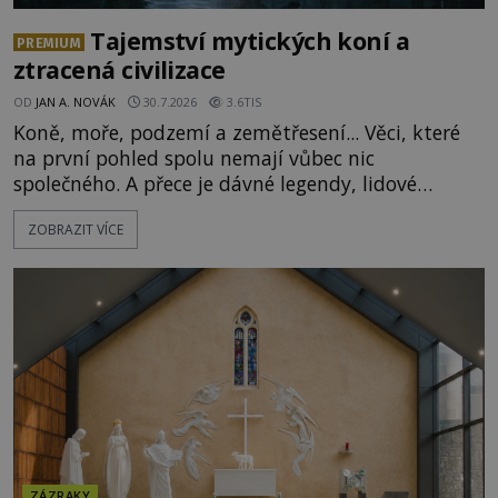
Tajemství mytických koní a
PREMIUM
ztracená civilizace
OD
JAN A. NOVÁK
30.7.2026
3.6TIS
Koně, moře, podzemí a zemětřesení... Věci, které
na první pohled spolu nemají vůbec nic
společného. A přece je dávné legendy, lidové
pohádky i podvědomí psychicky nemocných lidí
ZOBRAZIT VÍCE
podivným způsobem vzájemně propojují. Je
možné, že tato záhadná spojitost ukrývá nějaké
tajemství pocházející ze samých počátků lidské
civilizace? Nebo dokonce z temných vod minulosti
ještě mnohem hlubších? [g
ZÁZRAKY