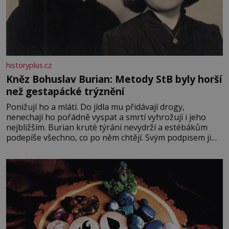
historyplus.cz
Kněz Bohuslav Burian: Metody StB byly horší
než gestapácké trýznění
Ponižují ho a mlátí. Do jídla mu přidávají drogy,
nenechají ho pořádně vyspat a smrtí vyhrožují i jeho
nejbližším. Burian kruté týrání nevydrží a estébákům
podepíše všechno, co po něm chtějí. Svým podpisem jim
potvrdí také to, že na něj během výslechů nikdo nevyvíjel
fyzický ani psychický nátlak. Syn brněnského řezníka
chce být knězem a