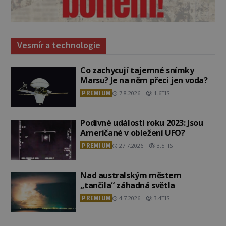
Vesmír a technologie
Co zachycují tajemné snímky
Marsu? Je na něm přeci jen voda?
PREMIUM
7.8.2026
1.6TIS
Podivné události roku 2023: Jsou
Američané v obležení UFO?
PREMIUM
27.7.2026
3.5TIS
Nad australským městem
„tančila“ záhadná světla
PREMIUM
4.7.2026
3.4TIS