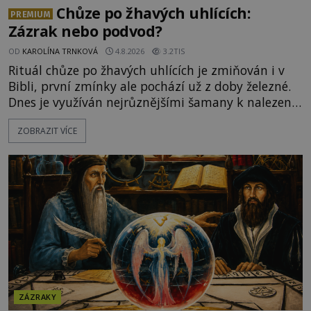
Chůze po žhavých uhlících:
PREMIUM
Zázrak nebo podvod?
OD
KAROLÍNA TRNKOVÁ
4.8.2026
3.2TIS
Rituál chůze po žhavých uhlících je zmiňován i v
Bibli, první zmínky ale pochází už z doby železné.
Dnes je využíván nejrůznějšími šamany k nalezení
spirituální síly či vnitřního klidu. Jak funguje a proč
ZOBRAZIT VÍCE
si při něm člověk nepopálí nohy, což bylo
objektivně dokázáno? Je na něm i něco
nadpřirozeného? Histori
ZÁZRAKY