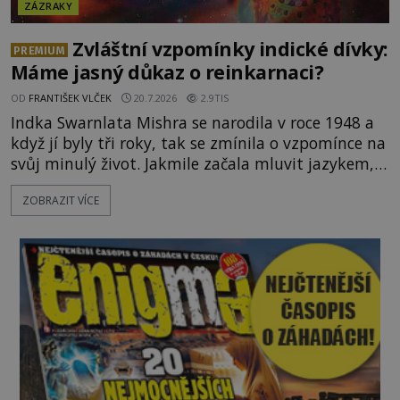
ZÁZRAKY
Zvláštní vzpomínky indické dívky:
PREMIUM
Máme jasný důkaz o reinkarnaci?
OD
FRANTIŠEK VLČEK
20.7.2026
2.9TIS
Indka Swarnlata Mishra se narodila v roce 1948 a
když jí byly tři roky, tak se zmínila o vzpomínce na
svůj minulý život. Jakmile začala mluvit jazykem,
který nikdo nezná, začali rodiče její podivné
ZOBRAZIT VÍCE
chování brát vážně. Je snad důkazem reinkarnace?
Swarnlata Mishra se narodila v Indii v roce 1948.
Na první pohled se zdá, že to bu