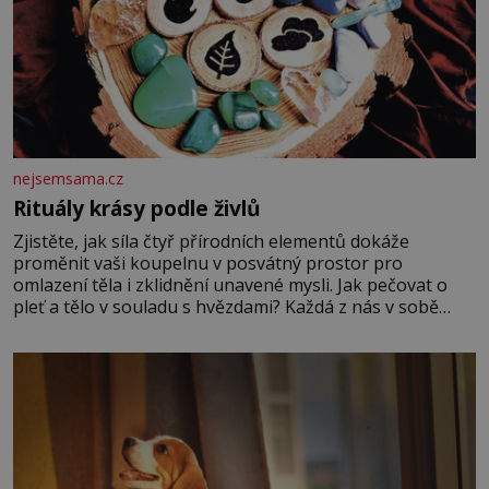
nejsemsama.cz
Rituály krásy podle živlů
Zjistěte, jak síla čtyř přírodních elementů dokáže
proměnit vaši koupelnu v posvátný prostor pro
omlazení těla i zklidnění unavené mysli. Jak pečovat o
pleť a tělo v souladu s hvězdami? Každá z nás v sobě
nese otisk vesmíru, který se projevuje nejen v naší
povaze, ale i v potřebách naší pokožky. Ohnivá znamení
Ženy narozené ve znamení Berana, Lva a Střelce v sobě
nesou žár, odvahu a neutuchající elán. Vaše