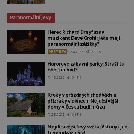
Paranormální jevy
Herec Richard Dreyfuss a
muzikant Dave Grohl: Jaké mají
paranormální zážitky?
PREMIUM
5.8.2026
2.9TIS
Hororové zábavní parky: Straší tu
oběti nehod?
4.8.2026
3.4TIS
Kroky v prázdných chodbách a
přízraky v oknech: Nejděsivější
domy v Česku budí hrůzu
2.8.2026
3.3TIS
Nejděsivější lesy světa: Vstoupí jen
ti nejodvážnější!