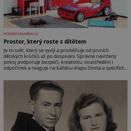
rezidenceonline.cz
Prostor, který roste s dítětem
Je to svět, který se vyvíjí a proměňuje od prvních
dětských krůčků až po dospívání. Správně navržený
pokoj podporuje bezpečí, kreativitu, soustředění i
odpočinek a reaguje na každou etapu života a specifické
potřeby dítěte. Pro nejmenší je klíčová jednoduchost,
měkkost a bezpečí, proto by pokoj miminka měl působit
především klidně a útulně. Předškolní věk je