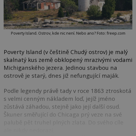
Poverty Island. Ostrov, kde nic není. Nebo ano? Foto: freep.com
Poverty Island (v češtině Chudý ostrov) je malý
skalnatý kus země obklopený mrazivými vodami
Michiganského jezera. Jedinou stavbou na
ostrově je starý, dnes již nefungující maják.
Podle legendy právě tady v roce 1863 ztroskotá
s velmi cenným nákladem loď, jejíž jméno
zůstává záhadou, stejně jako její další osud.
Škuner směřující do Chicaga prý veze na své
palubě pět truhel plných zlata. Do svého cíle
ale nikdy nedorazí.