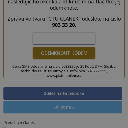
následujícího okénka a kliknutím na tlačítko jej
odemknete.
Zprávu ve tvaru "CTU CLANEK" odešlete na číslo
903 33 20
.
ODEMKNOUT KÓDEM
Cena SMS odeslané na číslo 9033320 je 20 Kč vč. DPH. Službu
technicky zajišťuje Airtoy a.s. Infolinka: 602 777 555,
www.platmobilem.cz
Sdílet na Facebooku
Sdílet na X
Předchozí článek