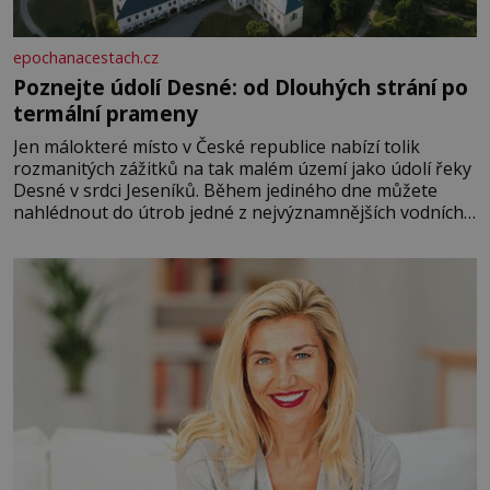
epochanacestach.cz
Poznejte údolí Desné: od Dlouhých strání po
termální prameny
Jen málokteré místo v České republice nabízí tolik
rozmanitých zážitků na tak malém území jako údolí řeky
Desné v srdci Jeseníků. Během jediného dne můžete
nahlédnout do útrob jedné z nejvýznamnějších vodních
elektráren v Evropě, vydat se na horské hřebeny, projet
se na koloběžce a den zakončit poznáváním památek ve
Velkých Losinách nebo v termálním