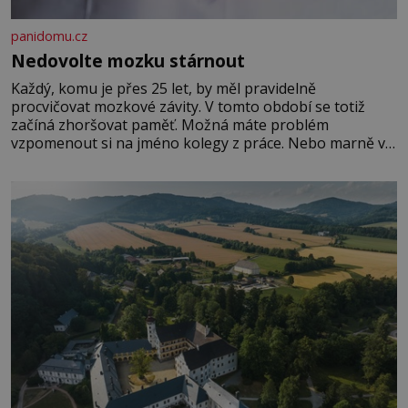
panidomu.cz
Nedovolte mozku stárnout
Každý, komu je přes 25 let, by měl pravidelně
procvičovat mozkové závity. V tomto období se totiž
začíná zhoršovat paměť. Možná máte problém
vzpomenout si na jméno kolegy z práce. Nebo marně v
paměti lovíte název knížky, kterou jste nedávno přečetli.
Je to opravdu tak, s věkem jako kdyby se paměť
rozhodla stávkovat. Cvičte