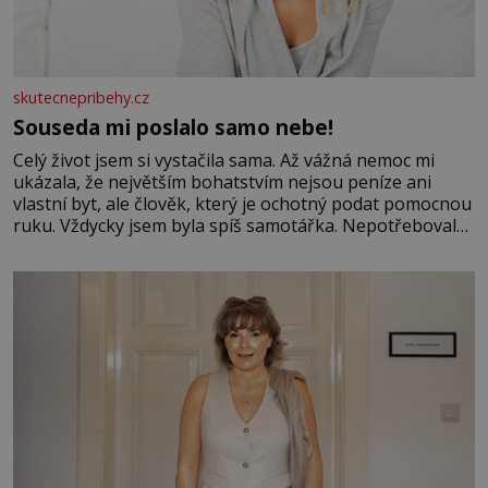
skutecnepribehy.cz
Souseda mi poslalo samo nebe!
Celý život jsem si vystačila sama. Až vážná nemoc mi
ukázala, že největším bohatstvím nejsou peníze ani
vlastní byt, ale člověk, který je ochotný podat pomocnou
ruku. Vždycky jsem byla spíš samotářka. Nepotřebovala
jsem kolem sebe partu kamarádek ani partnera. Stačily
mi knihy, práce a hlavně klid. Hned po studiích jsem
odešla z rodného města,