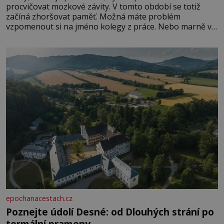
procvičovat mozkové závity. V tomto období se totiž
začíná zhoršovat paměť. Možná máte problém
vzpomenout si na jméno kolegy z práce. Nebo marně v
paměti lovíte název knížky, kterou jste nedávno přečetli.
Je to opravdu tak, s věkem jako kdyby se paměť
rozhodla stávkovat. Cvičte
epochanacestach.cz
Poznejte údolí Desné: od Dlouhých strání po
termální prameny