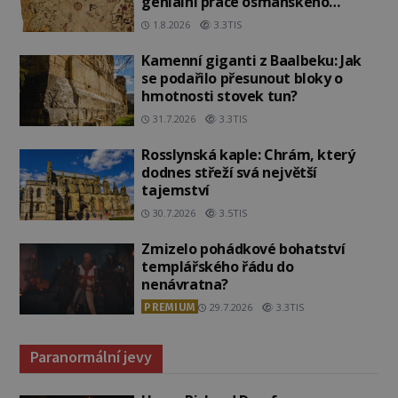
geniální práce osmanského
admirála?
1.8.2026
3.3TIS
Kamenní giganti z Baalbeku: Jak
se podařilo přesunout bloky o
hmotnosti stovek tun?
31.7.2026
3.3TIS
Rosslynská kaple: Chrám, který
dodnes střeží svá největší
tajemství
30.7.2026
3.5TIS
Zmizelo pohádkové bohatství
templářského řádu do
nenávratna?
PREMIUM
29.7.2026
3.3TIS
Paranormální jevy