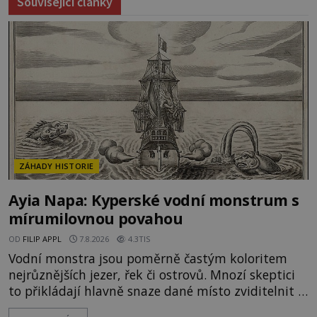
Související články
ZÁHADY HISTORIE
Ayia Napa: Kyperské vodní monstrum s
mírumilovnou povahou
OD
FILIP APPL
7.8.2026
4.3TIS
Vodní monstra jsou poměrně častým koloritem
nejrůznějších jezer, řek či ostrovů. Mnozí skeptici
to přikládají hlavně snaze dané místo zviditelnit a
přitáhnout k němu pozornost záhadám