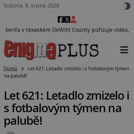
Sobota, 8. srpna 2026
Witt County pořizuje video, na kterém před jeho voz
Domů
Let 621: Letadlo zmizelo i s fotbalovým týmen
na palubě!
Let 621: Letadlo zmizelo i
s fotbalovým týmen na
palubě!