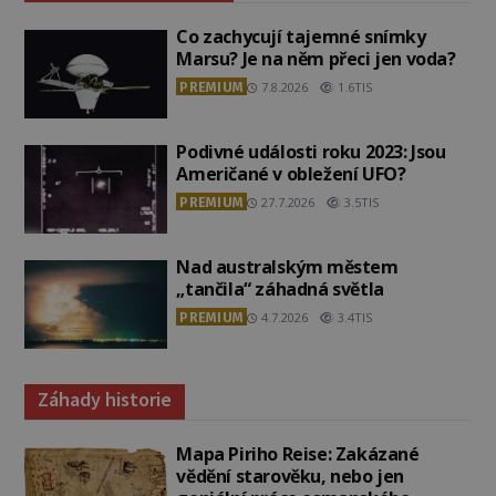
Co zachycují tajemné snímky
Marsu? Je na něm přeci jen voda?
PREMIUM
7.8.2026
1.6TIS
Podivné události roku 2023: Jsou
Američané v obležení UFO?
PREMIUM
27.7.2026
3.5TIS
Nad australským městem
„tančila“ záhadná světla
PREMIUM
4.7.2026
3.4TIS
Záhady historie
Mapa Piriho Reise: Zakázané
vědění starověku, nebo jen