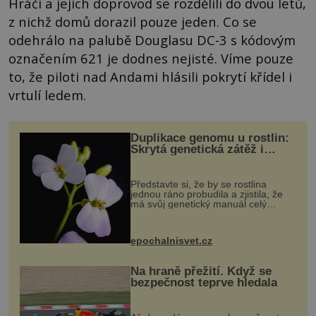
Hráči a jejich doprovod se rozdělili do dvou letů,
z nichž domů dorazil pouze jeden. Co se
odehrálo na palubě Douglasu DC-3 s kódovým
označením 621 je dodnes nejisté. Víme pouze
to, že piloti nad Andami hlásili pokrytí křídel i
vrtulí ledem.
Duplikace genomu u rostlin:
Skrytá genetická zátěž i
evoluční výhoda
Představte si, že by se rostlina
jednou ráno probudila a zjistila, že
má svůj genetický manuál celý
dvakrát. Přesně to se občas v
přírodě stane – a podle nového
výzkumu to může být pro druhy
epochalnisvet.cz
vstupenka...
Na hraně přežití. Když se
bezpečnost teprve hledala