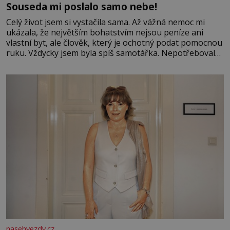
Souseda mi poslalo samo nebe!
Celý život jsem si vystačila sama. Až vážná nemoc mi
ukázala, že největším bohatstvím nejsou peníze ani
vlastní byt, ale člověk, který je ochotný podat pomocnou
ruku. Vždycky jsem byla spíš samotářka. Nepotřebovala
jsem kolem sebe partu kamarádek ani partnera. Stačily
mi knihy, práce a hlavně klid. Hned po studiích jsem
odešla z rodného města,
nasehvezdy.cz