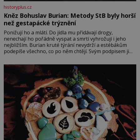
historyplus.cz
Kněz Bohuslav Burian: Metody StB byly horší
než gestapácké trýznění
Ponižují ho a mlátí. Do jídla mu přidávají drogy,
nenechají ho pořádně vyspat a smrtí vyhrožují i jeho
nejbližším. Burian kruté týrání nevydrží a estébákům
podepíše všechno, co po něm chtějí. Svým podpisem jim
potvrdí také to, že na něj během výslechů nikdo nevyvíjel
fyzický ani psychický nátlak. Syn brněnského řezníka
chce být knězem a