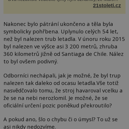
má nejen plášť plný trosek z dávných impaktů,...
21stoleti.cz
Nakonec bylo pátrání ukončeno a těla byla
symbolicky pohřbena. Uplynulo celých 54 let,
než byl nalezen trub letadla. V únoru roku 2015
byl nalezen ve výšce asi 3 200 metrů, zhruba
360 kilometrů jižně od Santiaga de Chile. Nález
to byl ovšem podivný.
Odborníci nechápali, jak je možné, že byl trup
nalezen tak daleko od ocasu letadla.Vše totiž
nasvědčovalo tomu, že stroj havaroval vcelku a
že se na nebi nerozlomil. Je možné, že se
oficiální určení pozic poněkud překroutilo?
A pokud ano, šlo o chybu či o úmysl? To už se
asi nikdy nedozvíme.