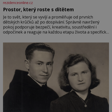
rezidenceonline.cz
Prostor, který roste s dítětem
Je to svět, který se vyvíjí a proměňuje od prvních
dětských krůčků až po dospívání. Správně navržený
pokoj podporuje bezpečí, kreativitu, soustředění i
odpočinek a reaguje na každou etapu života a specifické
potřeby dítěte. Pro nejmenší je klíčová jednoduchost,
měkkost a bezpečí, proto by pokoj miminka měl působit
především klidně a útulně. Předškolní věk je