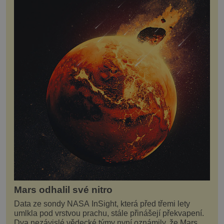
Mars odhalil své nitro
Data ze sondy NASA InSight, která před třemi lety
umlkla pod vrstvou prachu, stále přinášejí překvapení.
Dva nezávislé vědecké týmy nyní oznámily, že Mars