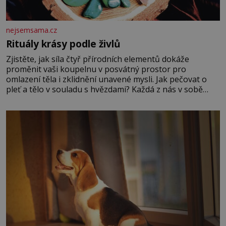
nejsemsama.cz
Rituály krásy podle živlů
Zjistěte, jak síla čtyř přírodních elementů dokáže
proměnit vaši koupelnu v posvátný prostor pro
omlazení těla i zklidnění unavené mysli. Jak pečovat o
pleť a tělo v souladu s hvězdami? Každá z nás v sobě
nese otisk vesmíru, který se projevuje nejen v naší
povaze, ale i v potřebách naší pokožky. Ohnivá znamení
Ženy narozené ve znamení Berana, Lva a Střelce v sobě
nesou žár, odvahu a neutuchající elán. Vaše