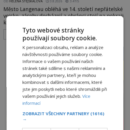
OD
HELENA STEJSKALOVÁ
3.8.2026
3.4TIS
Město Langenau obléhá ve 14. století nepřátelské
vojsko, zásoby docházejí a obránci stojí na pokraji
kapitulace. Přesto nakonec zvítězí chytrost nad
hrubou silou. Podle staré německé legendy vypustí
Tyto webové stránky
ZOBRAZIT VÍCE
obyvatelé za hradby dobře živeného králíka, aby
používají soubory cookie.
nepřítele přesvědčili, že uvnitř města je jídla stále
K personalizaci obsahu, reklam a analýze
dost. Čas pracuje pro obléhatele. Ve městě ubývají
návštěvnosti používáme soubory cookie.
zásoby a každý den znamená další porci strádá
Informace o vašem používání našich
stránek také sdílíme s našimi reklamními a
analytickými partnery, kteří je mohou
kombinovat s dalšími informacemi, které
jste jim poskytli nebo které shromáždili při
vašem používání jejich služeb.
Více
informací
ZOBRAZIT VŠECHNY PARTNERY
(1616)
→