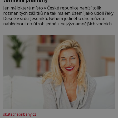
Jen málokteré místo v České republice nabízí tolik
rozmanitých zážitků na tak malém území jako údolí řeky
Desné v srdci Jeseníků. Během jediného dne můžete
nahlédnout do útrob jedné z nejvýznamnějších vodních
elektráren v Evropě, vydat se na horské hřebeny, projet
se na koloběžce a den zakončit poznáváním památek ve
Velkých Losinách nebo v termálním
skutecnepribehy.cz