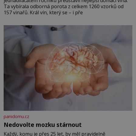
jednadvacátém ročníku představil nejlepší domácí vína.
Ta vybírala odborná porota z celkem 1260 vzorků od
157 vinařů. Král vín, který se – i pře
panidomu.cz
Nedovolte mozku stárnout
Každý, komu je přes 25 let, by měl pravidelně