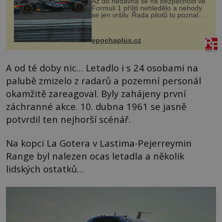
Až do nedávna se na bezpečnost ve
Formuli 1 příliš nehledělo a nehody
se jen vršily. Řada pilotů to poznala
na vlastní kůži, často s trvalými
následky nebo bohužel i ztrátou
života. Dnes nepochopiteln...
epochaplus.cz
A od té doby nic… Letadlo i s 24 osobami na
palubě zmizelo z radarů a pozemní personál
okamžitě zareagoval. Byly zahájeny první
záchranné akce. 10. dubna 1961 se jasně
potvrdil ten nejhorší scénář.
Na kopci La Gotera v Lastima-Pejerreymin
Range byl nalezen ocas letadla a několik
lidských ostatků…