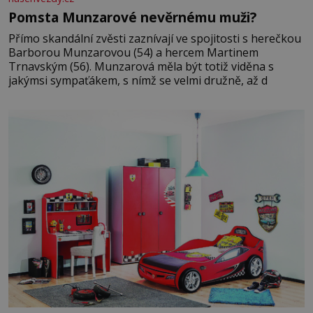
Pomsta Munzarové nevěrnému muži?
Přímo skandální zvěsti zaznívají ve spojitosti s herečkou
Barborou Munzarovou (54) a hercem Martinem
Trnavským (56). Munzarová měla být totiž viděna s
jakýmsi sympaťákem, s nímž se velmi družně, až d