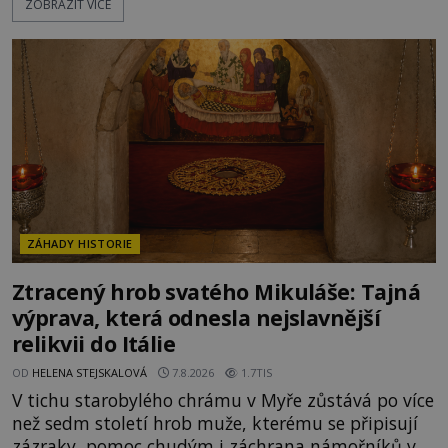
ZOBRAZIT VÍCE
nakloněných turistů. Je to také případ kyperského
tvora jménem Ayia Napa? Nebo se může za
legendami o něm ukrývat nějaký pravdivý základ?
V blízkosti Mysu Greco, jak se přez
ZÁHADY HISTORIE
Ztracený hrob svatého Mikuláše: Tajná
výprava, která odnesla nejslavnější
relikvii do Itálie
OD
HELENA STEJSKALOVÁ
7.8.2026
1.7TIS
V tichu starobylého chrámu v Myře zůstává po více
než sedm století hrob muže, kterému se připisují
zázraky, pomoc chudým i záchrana námořníků v