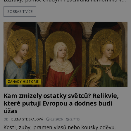
bouřích. Pak ale přichází rok 1087 a klidné místo
ZOBRAZIT VÍCE
se mění v dějiště podivné noční výpravy. Skupina
italských námořníků otevírá hrob svatého
Mikuláše a odváží jeho ostatky přes moře do Bari.
Je to zbožná záchrana před nebezpečím, nebo
promyšlená krádež,
ZÁHADY HISTORIE
Kam zmizely ostatky světců? Relikvie,
které putují Evropou a dodnes budí
úžas
OD
HELENA STEJSKALOVÁ
6.8.2026
2.7TIS
Kosti, zuby, pramen vlasů nebo kousky oděvu.