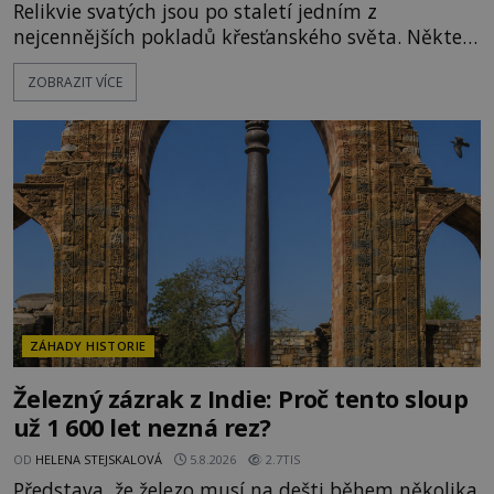
Relikvie svatých jsou po staletí jedním z
nejcennějších pokladů křesťanského světa. Některé
mají pečlivě doloženou historii, jiné provází
ZOBRAZIT VÍCE
záhady, krádeže i nečekané objevy. Jejich osudy
připomínají dobrodružné romány, přesto se opírají
o skutečné historické události. Ve středověké
Evropě mají relikvie mimořádnou hodnotu. Nejsou
jen předmětem úcty
ZÁHADY HISTORIE
Železný zázrak z Indie: Proč tento sloup
už 1 600 let nezná rez?
OD
HELENA STEJSKALOVÁ
5.8.2026
2.7TIS
Představa, že železo musí na dešti během několika