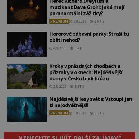
Herec Richard Dreyfuss a
muzikant Dave Grohl: Jaké mají
paranormální zážitky?
PREMIUM
5.8.2026
2.9TIS
Hororové zábavní parky: Straší tu
oběti nehod?
4.8.2026
3.4TIS
Kroky v prázdných chodbách a
přízraky v oknech: Nejděsivější
domy v Česku budí hrůzu
2.8.2026
3.3TIS
Nejděsivější lesy světa: Vstoupí jen
ti nejodvážnější!
PREMIUM
1.8.2026
3.5TIS
NENECHTE SI UJÍT DALŠÍ ZAJÍMAVÉ