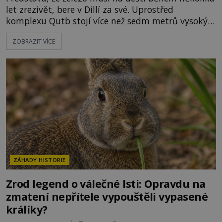
let zrezivět, bere v Dillí za své. Uprostřed
komplexu Qutb stojí více než sedm metrů vysoký
železný sloup, který už přibližně 1 600 let odolává
ZOBRAZIT VÍCE
počasí s jen nepatrnými stopami koroze. Jeho
mimořádná trvanlivost dlouho živí legendy o
ztracených technologiích či tajemných
materiálech. Moderní metalurgie však ukazuje, že
skutečné vysvětlení je ješt
ZÁHADY HISTORIE
Zrod legend o válečné lsti: Opravdu na
zmatení nepřítele vypouštěli vypasené
králíky?