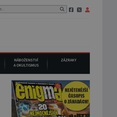
 neznámého původu.
7. srpna 1994
: Na americké městečko Oakvill
NÁBOŽENSTVÍ
ZÁZRAKY
A OKULTISMUS