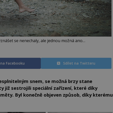
vznášet se nenechaly, ale jednou možná ano…
t na Facebooku
Sdílet na Twitteru
i nesplnitelným snem, se možná brzy stane
 již sestrojili speciální zařízení, které díky
edměty. Byl konečně objeven způsob, díky kterému