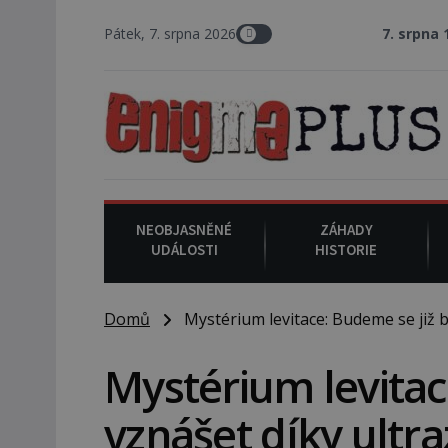
Pátek, 7. srpna 2026
7. srpna 1994
: Na ame
NEOBJASNĚNÉ
ZÁHADY
UDÁLOSTI
HISTORIE
Domů
Mystérium levitace: Budeme se již b
Mystérium levitac
vznášet díky ultr