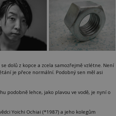
 se dolů z kopce a zcela samozřejmě vzlétne. Není
étání je přece normální. Podobný sen měl asi
chu podobně lehce, jako plavou ve vodě, je nyní o
ědci Yoichi Ochiai (*1987) a jeho kolegům