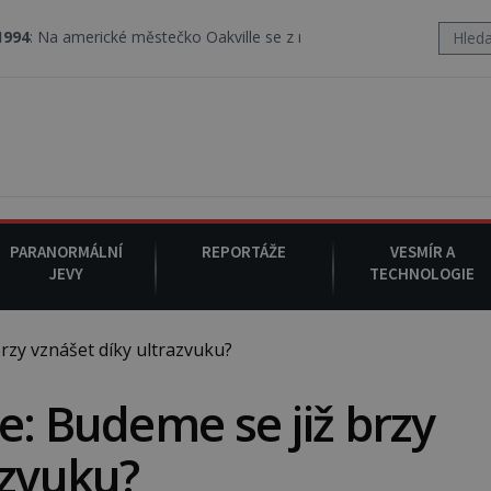
rické městečko Oakville se z nebe snáší podivná rosolovitá látka
PARANORMÁLNÍ
REPORTÁŽE
VESMÍR A
JEVY
TECHNOLOGIE
rzy vznášet díky ultrazvuku?
e: Budeme se již brzy
azvuku?