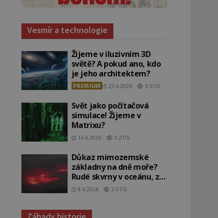
Vesmír a technologie
Žijeme v iluzivním 3D
světě? A pokud ano, kdo
je jeho architektem?
PREMIUM
23.6.2026
3.5TIS
Svět jako počítačová
simulace! Žijeme v
Matrixu?
16.6.2026
3.2TIS
Důkaz mimozemské
základny na dně moře?
Rudé skvrny v oceánu, ze
kterých srší blesky!
8.6.2026
3.0TIS
Záhady historie