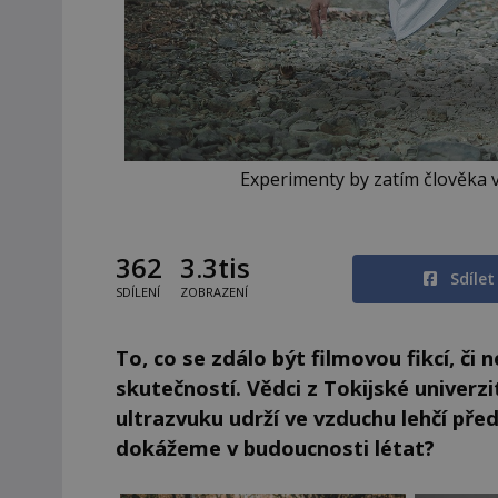
Experimenty by zatím člověka 
362
3.3tis
Sdíle
SDÍLENÍ
ZOBRAZENÍ
To, co se zdálo být filmovou fikcí, č
skutečností. Vědci z Tokijské univerzity
ultrazvuku udrží ve vzduchu lehčí př
dokážeme v budoucnosti létat?