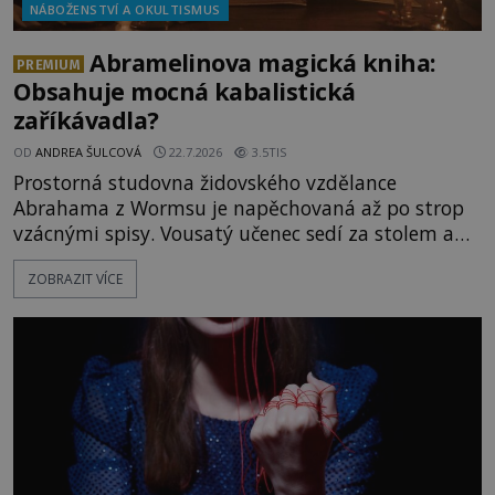
NÁBOŽENSTVÍ A OKULTISMUS
Abramelinova magická kniha:
PREMIUM
Obsahuje mocná kabalistická
zaříkávadla?
OD
ANDREA ŠULCOVÁ
22.7.2026
3.5TIS
Prostorná studovna židovského vzdělance
Abrahama z Wormsu je napěchovaná až po strop
vzácnými spisy. Vousatý učenec sedí za stolem a
před sebou má rozložený jeden z nejzáhadnějších
ZOBRAZIT VÍCE
magických textů. Jde o Abramelinův grimoár, který
sám sepsal. Skutečně do něj zaznamenal mocná
kouzla, jak si někteří myslí, nebo jde o pouhou
pověru? Už šest měsíců pobývá