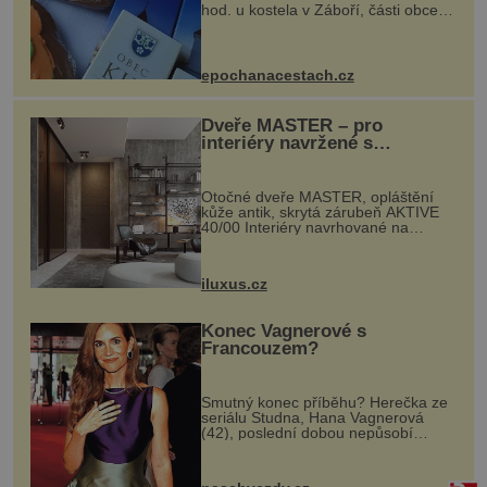
hod. u kostela v Záboří, části obce
Kly u Mělníka. V programu naleznete
komentovanou prohlídku kostela,
dobovou hudbu, řemesla, atrakce...
epochanacestach.cz
Dveře MASTER – pro
interiéry navržené s
rozumem i vášní!
Otočné dveře MASTER, opláštění
kůže antik, skrytá zárubeň AKTIVE
40/00 Interiéry navrhované na
zakázku často vyžadují atypické
rozměry nejen nábytku, ale i
otvorových prvků. Technické zázemí
iluxus.cz
dnes umož...
Konec Vagnerové s
Francouzem?
Smutný konec příběhu? Herečka ze
seriálu Studna, Hana Vagnerová
(42), poslední dobou nepůsobí
nejšťastněji. Ačkoli časy její anorexie
jsou už dávno pryč a opět se pyšnila
ženskými křivkami, najednou s...