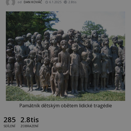
od
DAN KOVÁČ
6.1.2025
2.8tis
Památník dětským obětem lidické tragédie
285
2.8tis
SDÍLENÍ
ZOBRAZENÍ