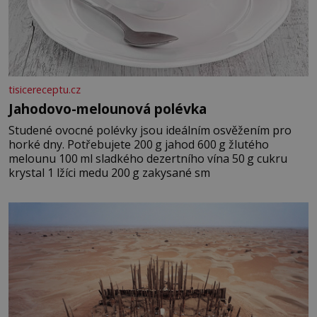
tisicereceptu.cz
Jahodovo-melounová polévka
Studené ovocné polévky jsou ideálním osvěžením pro
horké dny. Potřebujete 200 g jahod 600 g žlutého
melounu 100 ml sladkého dezertního vína 50 g cukru
krystal 1 lžíci medu 200 g zakysané sm