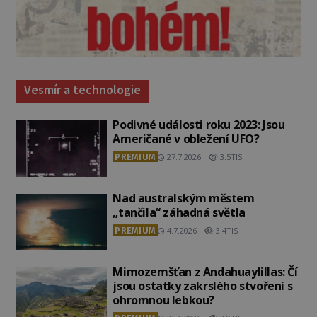
Vesmír a technologie
Podivné události roku 2023: Jsou
Američané v obležení UFO?
PREMIUM
27.7.2026
3.5TIS
Nad australským městem
„tančila“ záhadná světla
PREMIUM
4.7.2026
3.4TIS
Mimozemšťan z Andahuaylillas: Čí
jsou ostatky zakrslého stvoření s
ohromnou lebkou?