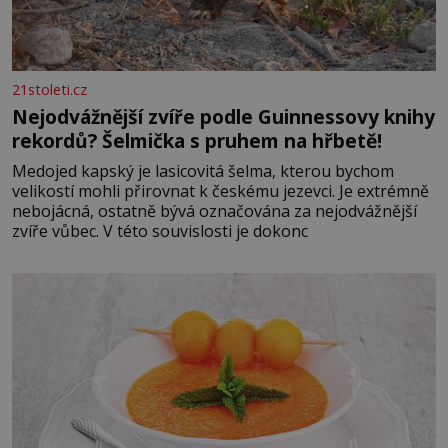
21stoleti.cz
Nejodvážnější zvíře podle Guinnessovy knihy
rekordů? Šelmička s pruhem na hřbetě!
Medojed kapský je lasicovitá šelma, kterou bychom
velikostí mohli přirovnat k českému jezevci. Je extrémně
nebojácná, ostatně bývá označována za nejodvážnější
zvíře vůbec. V této souvislosti je dokonc