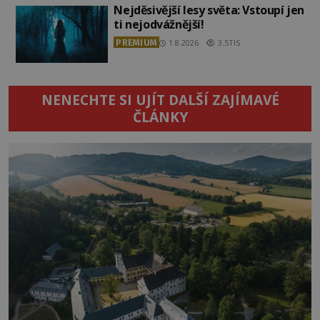
Nejděsivější lesy světa: Vstoupí jen
ti nejodvážnější!
PREMIUM
1.8.2026
3.5TIS
NENECHTE SI UJÍT DALŠÍ ZAJÍMAVÉ
ČLÁNKY