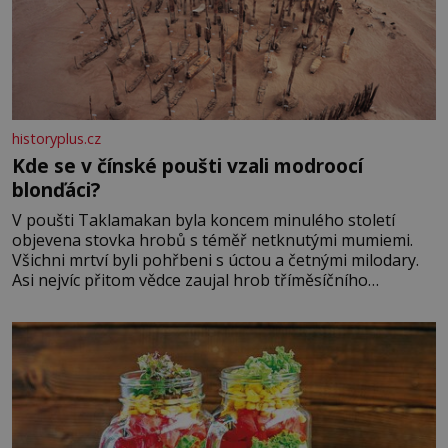
historyplus.cz
Kde se v čínské poušti vzali modroocí
blonďáci?
V poušti Taklamakan byla koncem minulého století
objevena stovka hrobů s téměř netknutými mumiemi.
Všichni mrtví byli pohřbeni s úctou a četnými milodary.
Asi nejvíc přitom vědce zaujal hrob tříměsíčního
chlapečka s modrou filcovou čapkou, z níž se draly
blonďaté vlásky. Fakt, že jsou těla dávných lidí nesmírně
dobře zachovalá, přičítají odborníci zdejším klimatickým
podmínkám. Sucho, prosolené písky a extrémně