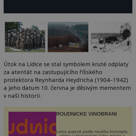
Útok na Lidice se stal symbolem kruté odplaty
za atentát na zastupujícího říšského
protektora Reynharda Heydricha (1904–1942)
a jeho datum 10. června je děsivým mementem
v naší historii.
ROUDNICKÉ VINOBRANÍ
Letos poprvé podle nového konceptu
– přímo v historickém jádru města a