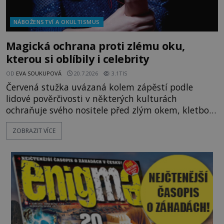
NÁBOŽENSTVÍ A OKULTISMUS
Magická ochrana proti zlému oku,
kterou si oblíbily i celebrity
OD
EVA SOUKUPOVÁ
20.7.2026
3.1TIS
Červená stužka uvázaná kolem zápěstí podle
lidové pověrčivosti v některých kulturách
ochraňuje svého nositele před zlým okem, kletbou,
která může přivodit neštěstí či nemoc. S tímto
ZOBRAZIT VÍCE
nenápadným symbolem magické ochrany lze
občas spatřit i různé celebrity včetně Madonny
nebo Leonarda DiCapria. Na Blízkém východě a v
židovských komunitách po celém světě, je