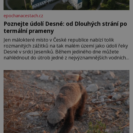
epochanacestach.cz
Poznejte údolí Desné: od Dlouhých strání po
termální prameny
Jen málokteré místo v České republice nabízí tolik
rozmanitých zážitků na tak malém území jako údolí řeky
Desné v srdci Jeseníků. Během jediného dne můžete
nahlédnout do útrob jedné z nejvýznamnějších vodních
elektráren v Evropě, vydat se na horské hřebeny, projet
se na koloběžce a den zakončit poznáváním památek ve
Velkých Losinách nebo v termálním