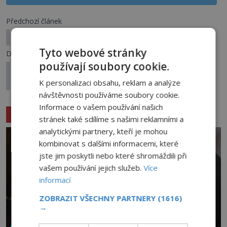
Předchozí článek
Prokleté Oko Bráhmy: Diamant, který nosí smrt
Tyto webové stránky
Další článek
používají soubory cookie.
Vzpomínky na minulý život: Byl pilotem a rodiče
si vybral sám
K personalizaci obsahu, reklam a analýze
návštěvnosti používáme soubory cookie.
Informace o vašem používání našich
Související články
stránek také sdílíme s našimi reklamními a
analytickými partnery, kteří je mohou
kombinovat s dalšími informacemi, které
jste jim poskytli nebo které shromáždili při
vašem používání jejich služeb.
Více
informací
ZOBRAZIT VŠECHNY PARTNERY
(1616)
→