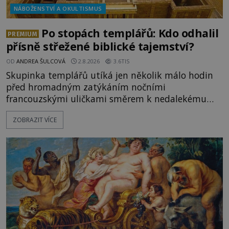
NÁBOŽENSTVÍ A OKULTISMUS
Po stopách templářů: Kdo odhalil
PREMIUM
přísně střežené biblické tajemství?
OD
ANDREA ŠULCOVÁ
2.8.2026
3.6TIS
Skupinka templářů utíká jen několik málo hodin
před hromadným zatýkáním nočními
francouzskými uličkami směrem k nedalekému
přístavu. Jeden z nich má přes ramena ranec s
ZOBRAZIT VÍCE
tajemným obsahem. Kapitán lodi už na ně čeká.
„Dejte to do podpalubí a připravte se. Za chvíli
vyplouváme,“ sdělí jim. „Kam máme namířeno,
kapitáne?“ zeptá se ho jeden z templářů. „Do Sk