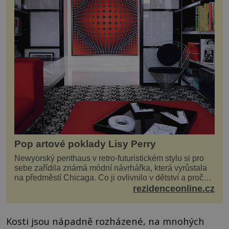
Pop artové poklady Lisy Perry
Newyorský penthaus v retro-futuristickém stylu si pro
sebe zařídila známá módní návrhářka, která vyrůstala
na předměstí Chicaga. Co ji ovlivnilo v dětství a proč
vypadá její domov právě takto? Interié...
rezidenceonline.cz
Kosti jsou nápadně rozházené, na mnohých