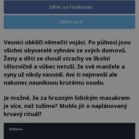
Sdílet na Facebooku
Sdílet na X
Vesnici obklíčí němečtí vojáci. Po půlnoci jsou
všichni obyvatelé vyhnáni ze svých domovů.
Ženy a děti se choulí strachy ve školní
tělocvičně a vůbec netuší, že své manžele a
syny už nikdy neuvidí. Ani ti nejmenší ale
nakonec neuniknou krutému osudu.
Je možné, že za hrozným lidickým masakrem
je více, než tušíme? Mohlo jít o naplánovaný
krvavý rituál?
Reklama