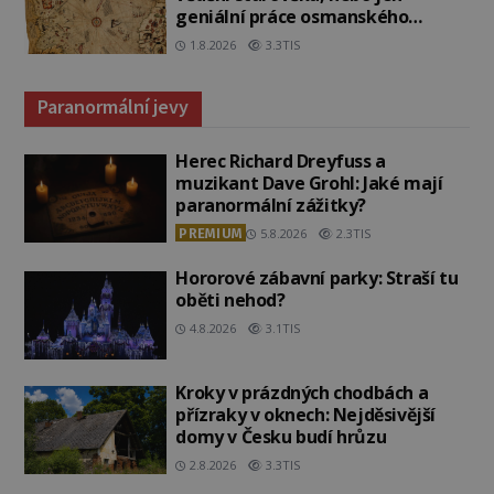
geniální práce osmanského
admirála?
1.8.2026
3.3TIS
Paranormální jevy
Herec Richard Dreyfuss a
muzikant Dave Grohl: Jaké mají
paranormální zážitky?
PREMIUM
5.8.2026
2.3TIS
Hororové zábavní parky: Straší tu
oběti nehod?
4.8.2026
3.1TIS
Kroky v prázdných chodbách a
přízraky v oknech: Nejděsivější
domy v Česku budí hrůzu
2.8.2026
3.3TIS