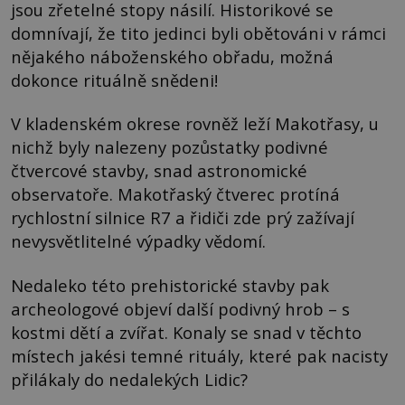
jsou zřetelné stopy násilí. Historikové se
domnívají, že tito jedinci byli obětováni v rámci
nějakého náboženského obřadu, možná
dokonce rituálně snědeni!
V kladenském okrese rovněž leží Makotřasy, u
nichž byly nalezeny pozůstatky podivné
čtvercové stavby, snad astronomické
observatoře. Makotřaský čtverec protíná
rychlostní silnice R7 a řidiči zde prý zažívají
nevysvětlitelné výpadky vědomí.
Nedaleko této prehistorické stavby pak
archeologové objeví další podivný hrob – s
kostmi dětí a zvířat. Konaly se snad v těchto
místech jakési temné rituály, které pak nacisty
přilákaly do nedalekých Lidic?