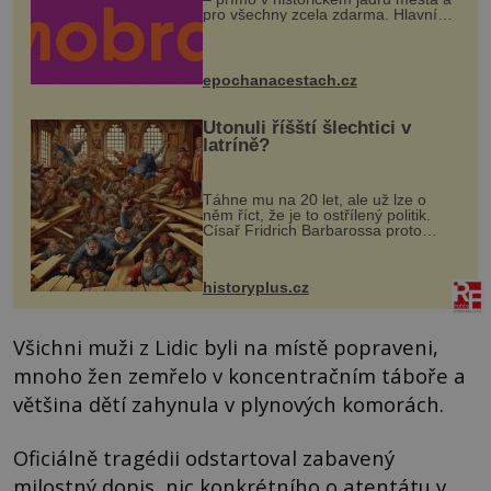
pro všechny zcela zdarma. Hlavní
program se odehraje na Karlově a
Husově náměstí. Návštěvníci se
mohou těšit na víno, burčák, pes...
epochanacestach.cz
Utonuli říšští šlechtici v
latríně?
Táhne mu na 20 let, ale už lze o
něm říct, že je to ostřílený politik.
Císař Fridrich Barbarossa proto
posílá svého syna a dědice Jindřicha
VI. do Erfurtu, aby se stal
prostředníkem při řešení sporu m...
historyplus.cz
Všichni muži z Lidic byli na místě popraveni,
mnoho žen zemřelo v koncentračním táboře a
většina dětí zahynula v plynových komorách.
Oficiálně tragédii odstartoval zabavený
milostný dopis, nic konkrétního o atentátu v