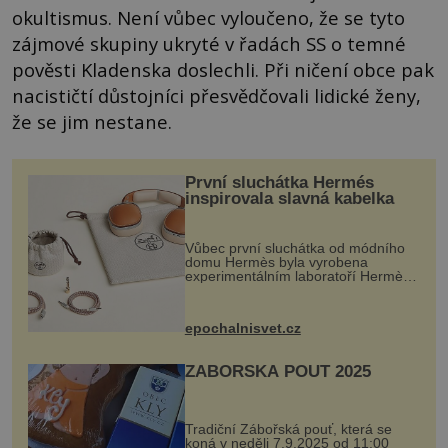
okultismus. Není vůbec vyloučeno, že se tyto
zájmové skupiny ukryté v řadách SS o temné
pověsti Kladenska doslechli. Při ničení obce pak
nacističtí důstojníci přesvědčovali lidické ženy,
že se jim nestane.
První sluchátka Hermés
inspirovala slavná kabelka
Vůbec první sluchátka od módního
domu Hermès byla vyrobena
experimentálním laboratoří Hermès
Ateliers Horizons. Elegantní gadget
si vyžádal dva roky vývoje a chlubí
se ručně šitou hovězí kůží a
epochalnisvet.cz
kovový...
ZÁBOŘSKÁ POUŤ 2025
Tradiční Zábořská pouť, která se
koná v neděli 7.9.2025 od 11:00