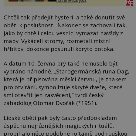
nasehvezdy.cz
Chtěli tak předejít hysterii a také donutit své
oběti k poslušnosti. Nakonec se zachovali tak,
jako by chtěli celou vesnici vymazat navždy z
mapy. Vykáceli stromy, rozmetali místní
hřbitov, dokonce posunuli koryto potoka.
A datum 10. června prý také nemuselo být
vybráno náhodně. „Starogermánská runa Dag,
která je připisována měsíci červnu, je znakem
pro otvírání, symbolizuje skryté dveře, které
smí otevřít jen zasvěcení,“ tvrdí český
záhadolog Otomar Dvořák (*1951).
Lidské oběti pak byly často předpokladem
úspěchu nejrůznějších magických rituálů,
probíhalo něco podobného tajně pod rouškou