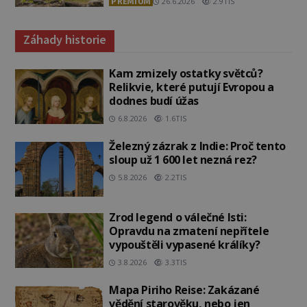
PREMIUM
26.6.2026
2.9TIS
Záhady historie
Kam zmizely ostatky světců?
Relikvie, které putují Evropou a
dodnes budí úžas
6.8.2026
1.6TIS
Železný zázrak z Indie: Proč tento
sloup už 1 600 let nezná rez?
5.8.2026
2.2TIS
Zrod legend o válečné lsti:
Opravdu na zmatení nepřítele
vypouštěli vypasené králíky?
3.8.2026
3.3TIS
Mapa Piriho Reise: Zakázané
vědění starověku, nebo jen