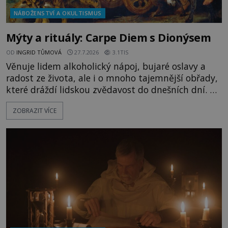
NÁBOŽENSTVÍ A OKULTISMUS
Mýty a rituály: Carpe Diem s Dionýsem
OD
INGRID TŮMOVÁ
27.7.2026
3.1TIS
Věnuje lidem alkoholický nápoj, bujaré oslavy a
radost ze života, ale i o mnoho tajemnější obřady,
které dráždí lidskou zvědavost do dnešních dní. Co
doopravdy představuje bůh, jemuž Římané říkají
ZOBRAZIT VÍCE
Bakchus? Mytologický příběh řeckého boha
Dionýsa není zrovna idylická pohádka. Bůh Zeus jej
zplodí se svou milenkou Semelou, což Diova žena
Héra nemůže nechat b