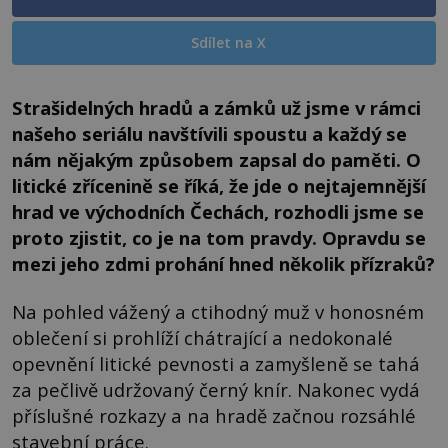
Sdílet na X
Strašidelných hradů a zámků už jsme v rámci
našeho seriálu navštívili spoustu a každý se
nám nějakým způsobem zapsal do paměti. O
litické zřícenině se říká, že jde o nejtajemnější
hrad ve východních Čechách, rozhodli jsme se
proto zjistit, co je na tom pravdy. Opravdu se
mezi jeho zdmi prohání hned několik přízraků?
Na pohled vážený a ctihodný muž v honosném
oblečení si prohlíží chátrající a nedokonalé
opevnění litické pevnosti a zamyšleně se tahá
za pečlivě udržovaný černý knír. Nakonec vydá
příslušné rozkazy a na hradě začnou rozsáhlé
stavební práce.