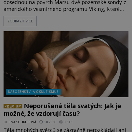
dosednou na povrch Marsu dvě pozemské sondy z
amerického vesmírného programu Viking, které
jsou schopny pořídit fotografie záhadami
ZOBRAZIT VÍCE
opředené rudé planety. Viking 1 zde zaznamená
něco naprosto nečekaného. V marsovské oblasti
zvané Cydonie totiž zachytí podivný útvar
připomínající lidskou tvář. NASA (Národní úřad
NÁBOŽENSTVÍ A OKULTISMUS
Neporušená těla svatých: Jak je
PREMIUM
možné, že vzdorují času?
OD
EVA SOUKUPOVÁ
6.8.2026
3.3TIS
Těla mnohých světců se zázračně nerozkládají ani