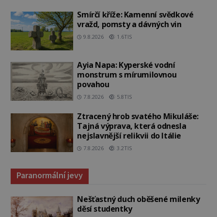
Smírčí kříže: Kamenní svědkové
vražd, pomsty a dávných vin
9.8.2026
1.6TIS
Ayia Napa: Kyperské vodní
monstrum s mírumilovnou
povahou
7.8.2026
5.8TIS
Ztracený hrob svatého Mikuláše:
Tajná výprava, která odnesla
nejslavnější relikvii do Itálie
7.8.2026
3.2TIS
Paranormální jevy
Nešťastný duch oběšené milenky
děsí studentky