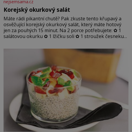
nejsemsama.cz
Korejský okurkový salát
Máte rádi pikantní chutě? Pak zkuste tento křupavý a
osvěžující korejský okurkový salát, který máte hotový
jen za pouhých 15 minut. Na 2 porce potřebujete: ✿ 1
salátovou okurku ✿ 1 lžičku soli ✿ 1 stroužek česneku
✿ 1 lžíci sójové omáčky ✿ 1 lžíci rýžového octa ✿ 1 lžičku
sezamového oleje ✿ 1 lžičku chilli ✿ 1 lžičku cukru ✿ 1
jarní cibulku ✿ 1 lžíci sezamových semínek