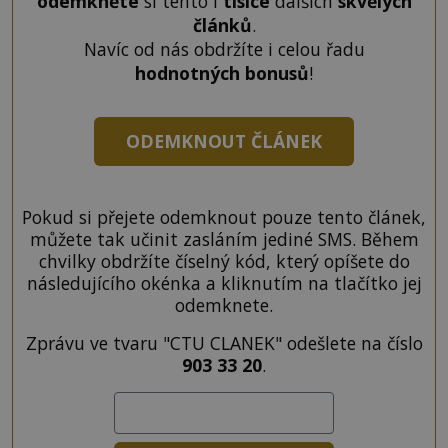
odemkněte
si tento i
tisíce
dalších
skvělých
článků
.
Navíc od nás obdržíte i celou řadu
hodnotných bonusů
!
ODEMKNOUT ČLÁNEK
Pokud si přejete odemknout pouze tento článek,
můžete tak učinit zasláním jediné SMS. Během
chvilky obdržíte číselný kód, který opíšete do
následujícího okénka a kliknutím na tlačítko jej
odemknete.
Zprávu ve tvaru "CTU CLANEK" odešlete na číslo
903 33 20
.