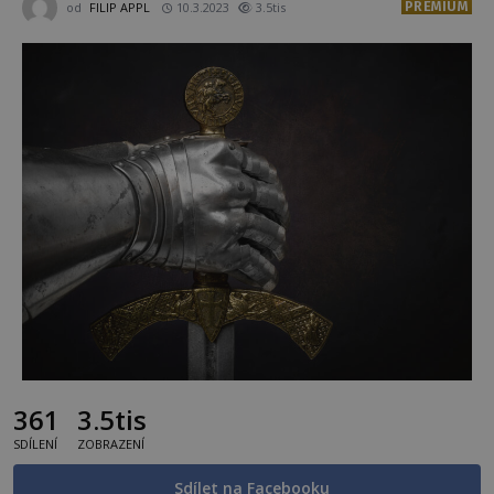
PREMIUM
od
FILIP APPL
10.3.2023
3.5tis
361
3.5tis
SDÍLENÍ
ZOBRAZENÍ
Sdílet na Facebooku