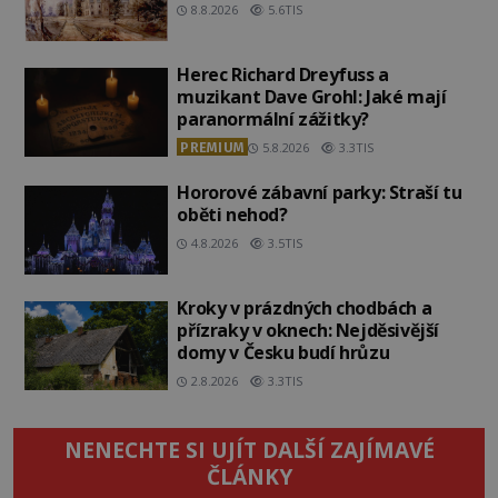
8.8.2026
5.6TIS
Herec Richard Dreyfuss a
muzikant Dave Grohl: Jaké mají
paranormální zážitky?
PREMIUM
5.8.2026
3.3TIS
Hororové zábavní parky: Straší tu
oběti nehod?
4.8.2026
3.5TIS
Kroky v prázdných chodbách a
přízraky v oknech: Nejděsivější
domy v Česku budí hrůzu
2.8.2026
3.3TIS
NENECHTE SI UJÍT DALŠÍ ZAJÍMAVÉ
ČLÁNKY