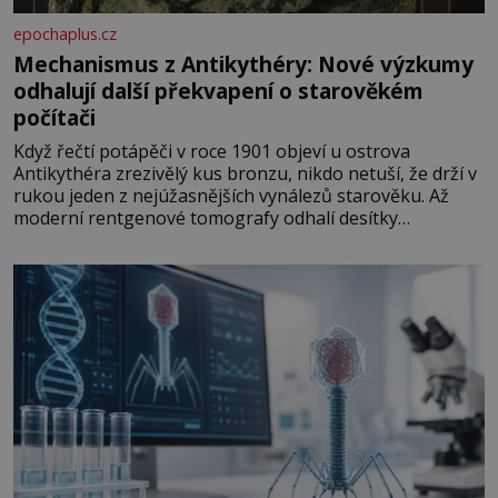
epochaplus.cz
Mechanismus z Antikythéry: Nové výzkumy
odhalují další překvapení o starověkém
počítači
Když řečtí potápěči v roce 1901 objeví u ostrova
Antikythéra zrezivělý kus bronzu, nikdo netuší, že drží v
rukou jeden z nejúžasnějších vynálezů starověku. Až
moderní rentgenové tomografy odhalí desítky
ozubených kol ukrytých uvnitř. Mechanismus z
Antikythéry je dnes považován za nejstarší známý
analogový počítač na světě. Přesto ani po více než sto
letech výzkumu