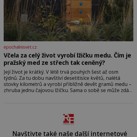
epochalnisvet.cz
Včela za celý život vyrobí lžičku medu. Čím je
pražský med ze střech tak ceněný?
Její život je krátký. V létě trvá pouhých šest až osm
týdnů. Za tu dobu navštíví desetitisíce květů, nalétá
stovky kilometrů a vyrobí přibližně devět gramů medu –
zhruba jednu čajovou lžičku. Sama o sobě se může zdát
bezvýznamná. Teprve když se spojí s dalšími desítkami
tisíc příslušnic svého včelstva, vznikne jeden z
nejdokonalejších organismů
Navštivte také naše další internetové