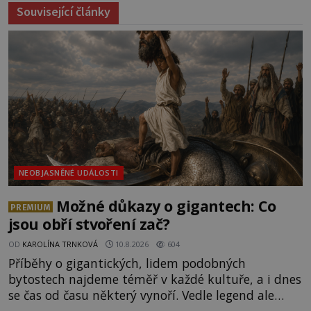
Související články
NEOBJASNĚNÉ UDÁLOSTI
Možné důkazy o gigantech: Co
PREMIUM
jsou obří stvoření zač?
OD
KAROLÍNA TRNKOVÁ
10.8.2026
604
Příběhy o gigantických, lidem podobných
bytostech najdeme téměř v každé kultuře, a i dnes
se čas od času některý vynoří. Vedle legend ale
existuje také mnoho artefaktů, staveb či dokonce