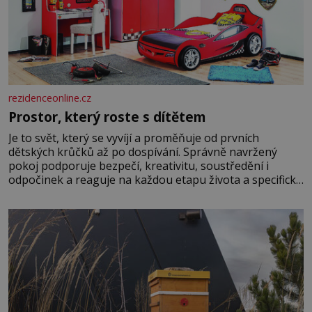
rezidenceonline.cz
Prostor, který roste s dítětem
Je to svět, který se vyvíjí a proměňuje od prvních
dětských krůčků až po dospívání. Správně navržený
pokoj podporuje bezpečí, kreativitu, soustředění i
odpočinek a reaguje na každou etapu života a specifické
potřeby dítěte. Pro nejmenší je klíčová jednoduchost,
měkkost a bezpečí, proto by pokoj miminka měl působit
především klidně a útulně. Předškolní věk je