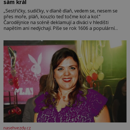
sám král
„Sestřičky, sudičky, v dlaně dlaň, vedem se, nesem se
přes moře, pláň, kouzlo teď točme kol a kol.“
Čarodějnice na scéně deklamují a diváci v hledišti
napětím ani nedýchají. Píše se rok 1606 a populární
anglický dramatik William Shakespeare uvádí svou
Tragédii o Macbethovi. Napsal ji pro krále Jakuba I., jenž
v roce 1603 vystřídal
nasehvezdy.cz