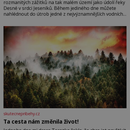
rozmanitých zážitků na tak malém území jako údolí řeky
Desné v srdci Jeseníků. Během jediného dne můžete
nahlédnout do útrob jedné z nejvýznamnějších vodních
elektráren v Evropě, vydat se na horské hřebeny, projet
se na koloběžce a den zakončit poznáváním památek ve
Velkých Losinách nebo v termálním
skutecnepribehy.cz
Ta cesta nám změnila život!