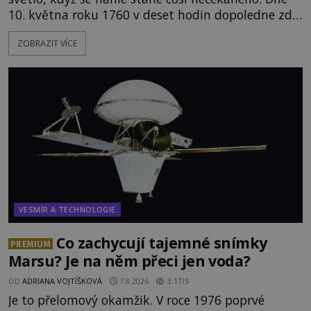
10. května roku 1760 v deset hodin dopoledne zde
dojde k vůbec prvnímu historicky doloženému
ZOBRAZIT VÍCE
přeletu UFO. Podle záznamů vyzařuje takové
světlo, že vypadá jako „koule hořícího ohně“. Jde
jen o nějaký optický klam, nebo se zde skutečně
právě vznáší mimozemská loď
VESMÍR A TECHNOLOGIE
Co zachycují tajemné snímky
PREMIUM
Marsu? Je na něm přeci jen voda?
OD
ADRIANA VOJTÍŠKOVÁ
7.8.2026
3.1TIS
Je to přelomový okamžik. V roce 1976 poprvé