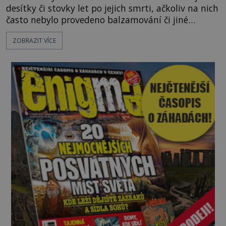
desítky či stovky let po jejich smrti, ačkoliv na nich
často nebylo provedeno balzamování či jiné
pokusy o konzervaci. Neporušené ostatky bývají
ZOBRAZIT VÍCE
považovány za důkaz svatosti zemřelých. Jaké
tajemné síly těla významných náboženských
osobností ochraňují? Na hřbitově u kláštera
Milosrdných