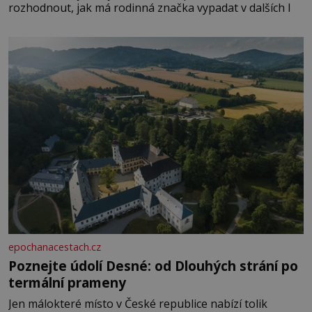
rozhodnout, jak má rodinná značka vypadat v dalších l
epochanacestach.cz
Poznejte údolí Desné: od Dlouhých strání po
termální prameny
Jen málokteré místo v České republice nabízí tolik