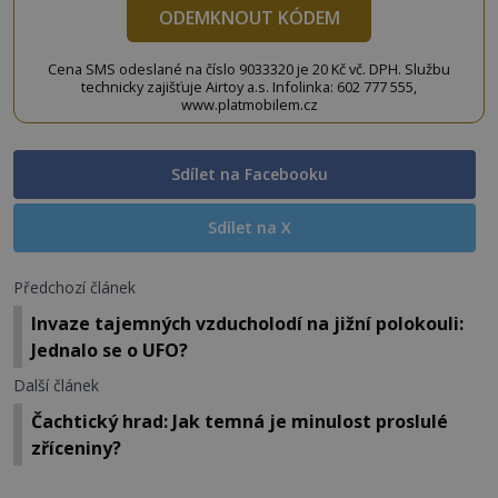
ODEMKNOUT KÓDEM
Cena SMS odeslané na číslo 9033320 je 20 Kč vč. DPH. Službu
technicky zajišťuje Airtoy a.s. Infolinka: 602 777 555,
www.platmobilem.cz
Sdílet na Facebooku
Sdílet na X
Předchozí článek
Invaze tajemných vzducholodí na jižní polokouli:
Jednalo se o UFO?
Další článek
Čachtický hrad: Jak temná je minulost proslulé
zříceniny?