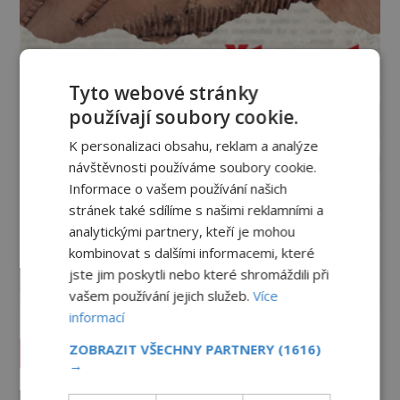
Tyto webové stránky
používají soubory cookie.
K personalizaci obsahu, reklam a analýze
návštěvnosti používáme soubory cookie.
Informace o vašem používání našich
stránek také sdílíme s našimi reklamními a
analytickými partnery, kteří je mohou
kombinovat s dalšími informacemi, které
jste jim poskytli nebo které shromáždili při
vašem používání jejich služeb.
Více
informací
ZOBRAZIT VŠECHNY PARTNERY
(1616)
Vesmír a technologie
→
Podivné události roku 2023: Jsou