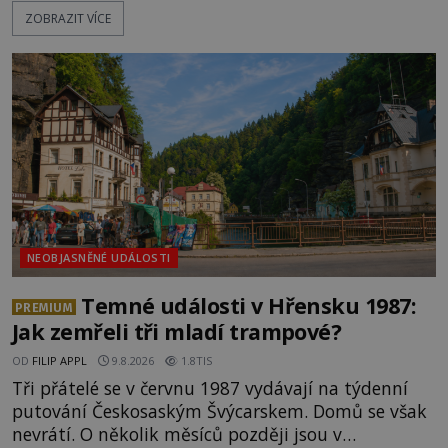
ZOBRAZIT VÍCE
očitých svědectví, které údajně dokazují, že obři
žili a dost možná stále žijí mezi námi.
Prozkoumejte je společně s ENIGMOU! [gallery
ids="169494,169495,169496,169498,169499,169500,
NEOBJASNĚNÉ UDÁLOSTI
Temné události v Hřensku 1987:
PREMIUM
Jak zemřeli tři mladí trampové?
OD
FILIP APPL
9.8.2026
1.8TIS
Tři přátelé se v červnu 1987 vydávají na týdenní
putování Českosaským Švýcarskem. Domů se však
nevrátí. O několik měsíců později jsou v