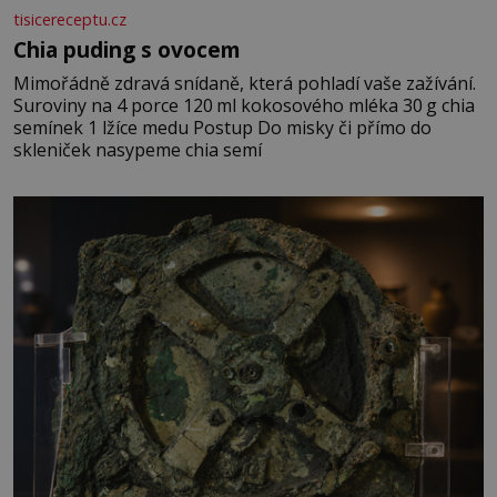
tisicereceptu.cz
Chia puding s ovocem
Mimořádně zdravá snídaně, která pohladí vaše zažívání.
Suroviny na 4 porce 120 ml kokosového mléka 30 g chia
semínek 1 lžíce medu Postup Do misky či přímo do
skleniček nasypeme chia semí