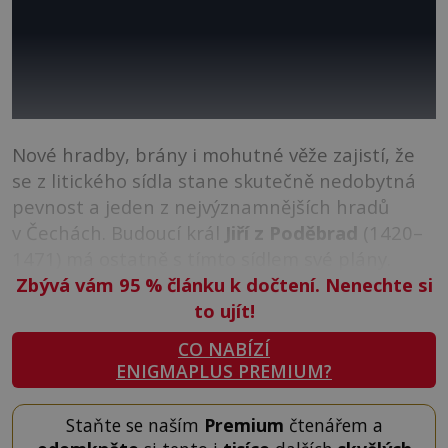
Nové hradby, brány i mohutné věže zajistí, že
se z litického sídla stane skutečně nedobytná
pevnost a jeden z nejvýznamnějších hradů
v Čechách. Budoucí král
Jiří z Poděbrad
(1420–
1471) má ostatně s tímto sídlem své plány.
Zbývá vám 95
%
článku k dočtení. Nenechte si
to ujít!
CO NABÍZÍ
ENIGMAPLUS PREMIUM?
Staňte se naším
Premium
čtenářem a