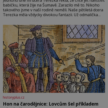
Jednoho dne mi dcera Terezka řekla, že chce jet navštívit
babičku, která žije na Šumavě. Zarazilo mě to. Nikoho
takového jsme v naší rodině neměli. Naše pětiletá dcera
Terezka měla vždycky divokou fantazii. Už odmalička
milovala svět pohádek. Každou chvilku mi říkala, že se jí
zdálo o jednorožcích, krásných princeznách, statečných
rytířích a létajících dracích.
historyplus.cz
Hon na čarodějnice: Lovcům šel příkladem