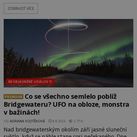
nepřístupných skalách u Hřenska nalezeny jejich
ZOBRAZIT VÍCE
kostry – a s nimi stopy, které se jen obtížně slučují
s nešťastnou náhodou. Zabil mladé trampy
přírodní živel, neznámý útočník, nebo někdo, koho
tehdejší režim nechtěl odhalit? [gallery
ids="171131,171132,1711
NEOBJASNĚNÉ UDÁLOSTI
Co se všechno semlelo poblíž
PREMIUM
Bridgewateru? UFO na obloze, monstra
v bažinách!
OD
ADRIANA VOJTÍŠKOVÁ
8.8.2026
2.7TIS
Nad bridgewaterským okolím září jasné sluneční
světlo, když se náhle stane cosi nečekaného. Dne