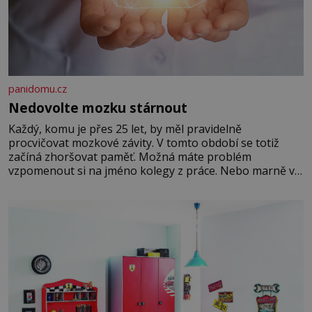
panidomu.cz
Nedovolte mozku stárnout
Každý, komu je přes 25 let, by měl pravidelně
procvičovat mozkové závity. V tomto období se totiž
začíná zhoršovat paměť. Možná máte problém
vzpomenout si na jméno kolegy z práce. Nebo marně v
paměti lovíte název knížky, kterou jste nedávno přečetli.
Je to opravdu tak, s věkem jako kdyby se paměť
rozhodla stávkovat. Cvičte