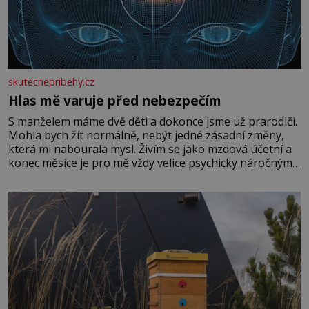
skutecnepribehy.cz
Hlas mě varuje před nebezpečím
S manželem máme dvě děti a dokonce jsme už prarodiči.
Mohla bych žít normálně, nebýt jedné zásadní změny,
která mi nabourala mysl. Živím se jako mzdová účetní a
konec měsíce je pro mě vždy velice psychicky náročným
obdobím. Od té chvíle, co máme vnoučata, mi dcera čím
dál častěji volá o pomoc, co se hlídání týče. Dalo by se