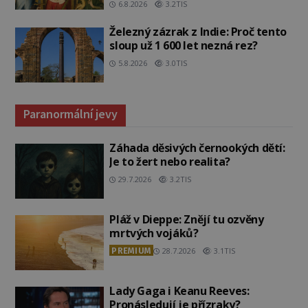
6.8.2026
3.2TIS
Železný zázrak z Indie: Proč tento
sloup už 1 600 let nezná rez?
5.8.2026
3.0TIS
Paranormální jevy
Záhada děsivých černookých dětí:
Je to žert nebo realita?
29.7.2026
3.2TIS
Pláž v Dieppe: Znějí tu ozvěny
mrtvých vojáků?
PREMIUM
28.7.2026
3.1TIS
Lady Gaga i Keanu Reeves:
Pronásledují je přízraky?