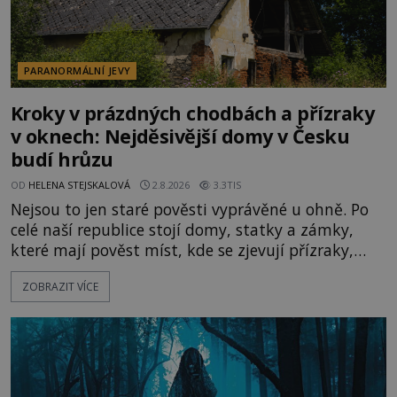
PARANORMÁLNÍ JEVY
Kroky v prázdných chodbách a přízraky
v oknech: Nejděsivější domy v Česku
budí hrůzu
OD
HELENA STEJSKALOVÁ
2.8.2026
3.3TIS
Nejsou to jen staré pověsti vyprávěné u ohně. Po
celé naší republice stojí domy, statky a zámky,
které mají pověst míst, kde se zjevují přízraky,
ozývají nevysvětlitelné zvuky nebo se dějí podivné
ZOBRAZIT VÍCE
jevy. Zatímco historici většinou hledají racionální
vysvětlení, záhadologové upozorňují, že některé
lokality vykazují nápadně podobná svědectví po
celé generace. A právě tato opakující se svědectví
ud