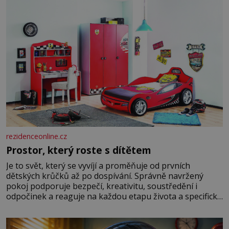
rezidenceonline.cz
Prostor, který roste s dítětem
Je to svět, který se vyvíjí a proměňuje od prvních
dětských krůčků až po dospívání. Správně navržený
pokoj podporuje bezpečí, kreativitu, soustředění i
odpočinek a reaguje na každou etapu života a specifické
potřeby dítěte. Pro nejmenší je klíčová jednoduchost,
měkkost a bezpečí, proto by pokoj miminka měl působit
především klidně a útulně. Předškolní věk je