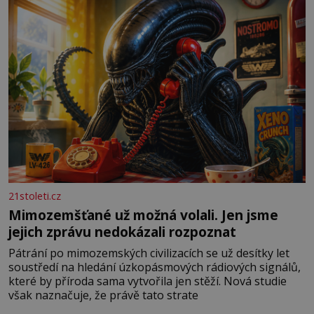
21stoleti.cz
Mimozemšťané už možná volali. Jen jsme
jejich zprávu nedokázali rozpoznat
Pátrání po mimozemských civilizacích se už desítky let
soustředí na hledání úzkopásmových rádiových signálů,
které by příroda sama vytvořila jen stěží. Nová studie
však naznačuje, že právě tato strate