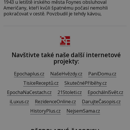
1943 u letiště irského města Foynes obsluhoval
Američany, kteří kvůli špatnému počasí nemohli
pokračovat v cestě. Povzbudil je tehdy kávou,
Navštivte také naše další internetové
projekty:
Epochaplus.cz
NašeHvězdy.cz
PaníDomu.cz
TisíceReceptů.cz
SkutečnéPříběhy.cz
EpochaNaCestach.cz
21Stoleti.cz
EpochálníSvět.cz
iLuxus.cz
RezidenceOnline.cz
DarujteČasopis.cz
HistoryPlus.cz
NejsemSama.cz