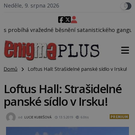
Neděle, 9. srpna 2026
ěsnění satanistického gangu vedeného Charlesem Ma
Domů
Loftus Hall: Strašidelné panské sídlo v Irsku!
Loftus Hall: Strašidelné
panské sídlo v Irsku!
PREMIUM
od
LUCIE KUBEŠOVÁ
13.5.2019
6.0tis