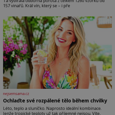
Ta vybírala odborná porota z celkem 1260 vzorků od
157 vinařů. Král vín, který se – i pře
nejsemsama.cz
Ochlaďte své rozpálené tělo během chvilky
Léto, teplo a sluníčko. Naprosto ideální kombinace.
Jenže tropické teploty už tak příjemné nejsou. Víte,