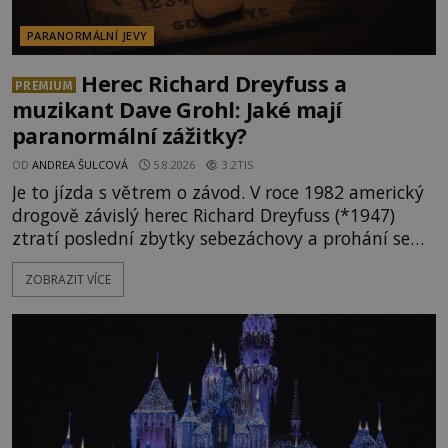
PARANORMÁLNÍ JEVY
Herec Richard Dreyfuss a
PREMIUM
muzikant Dave Grohl: Jaké mají
paranormální zážitky?
OD
ANDREA ŠULCOVÁ
5.8.2026
3.2TIS
Je to jízda s větrem o závod. V roce 1982 americký
drogově závislý herec Richard Dreyfuss (*1947)
ztratí poslední zbytky sebezáchovy a prohání se
po silnicích ve svém mercedesu jako utržený ze
ZOBRAZIT VÍCE
řetězu. Vše vyvrcholí katastrofou, když to Dreyfuss
napálí v plné rychlosti do stromu! Policie ve vraku
následně nalezne schovaný kokain. Tímto
momentem se slavnému