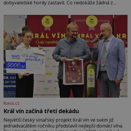
dobyvatelské hordy zastavit. Co nedokáže žádná z
asijských říší, co nedokážou Němci – to dokáže český
král. Nebo že by ne? Mongolové od roku 1223 postupují
podél Kaspického a Azovského moře,
iluxus.cz
Král vín začíná třetí dekádu
Největší český vinařský projekt Král vín ve svém již
jednadvacátém ročníku představil nejlepší domácí vína.