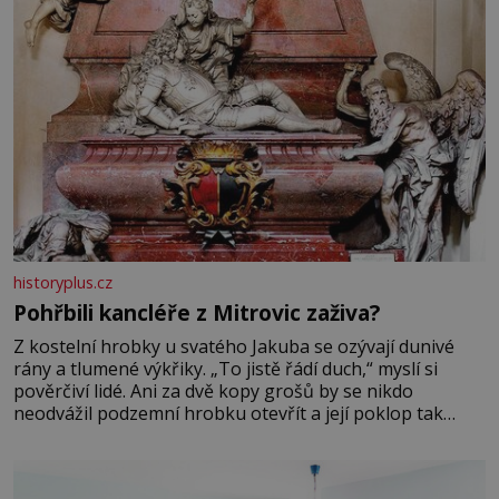
historyplus.cz
Pohřbili kancléře z Mitrovic zaživa?
Z kostelní hrobky u svatého Jakuba se ozývají dunivé
rány a tlumené výkřiky. „To jistě řádí duch,“ myslí si
pověrčiví lidé. Ani za dvě kopy grošů by se nikdo
neodvážil podzemní hrobku otevřít a její poklop tak
raději jen skrápí svěcenou vodou. Za několik dní divné
burácení skutečně ustane. Když o mnoho let později
hrobku