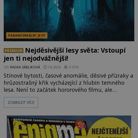
PARANORMÁLNÍ JEVY
Nejděsivější lesy světa: Vstoupí
PREMIUM
jen ti nejodvážnější!
OD
RADKA SÁBLIKOVÁ
1.8.2026
3.5TIS
Stínové bytosti, časové anomálie, děsivé přízraky a
hrůzostrašný křik vycházející z hlubin temného
lesa. Není to začátek hororového filmu, ale
události, které popisují návštěvníci lesů, které jsou
ZOBRAZIT VÍCE
označovány jako nejděsivější na světě. Lidé bydlící
v jejich blízkosti se jim i za bílého dne obloukem
vyhýbají! Už jste o těchto lesích slyšeli? A odvážili
byste se je navštívit? [gallery ids="17