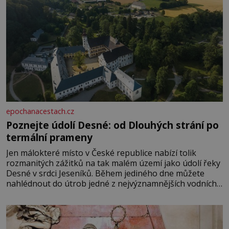
epochanacestach.cz
Poznejte údolí Desné: od Dlouhých strání po
termální prameny
Jen málokteré místo v České republice nabízí tolik
rozmanitých zážitků na tak malém území jako údolí řeky
Desné v srdci Jeseníků. Během jediného dne můžete
nahlédnout do útrob jedné z nejvýznamnějších vodních
elektráren v Evropě, vydat se na horské hřebeny, projet
se na koloběžce a den zakončit poznáváním památek ve
Velkých Losinách nebo v termálním