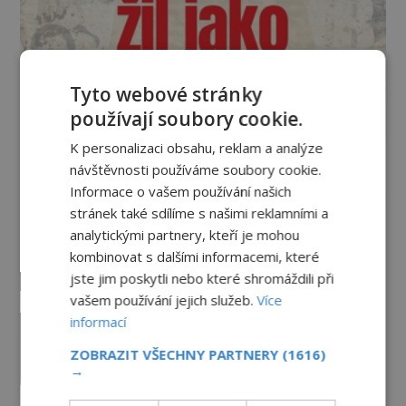
Tyto webové stránky
používají soubory cookie.
K personalizaci obsahu, reklam a analýze
návštěvnosti používáme soubory cookie.
Vesmír a technologie
Informace o vašem používání našich
stránek také sdílíme s našimi reklamními a
Co zachycují tajemné snímky
analytickými partnery, kteří je mohou
Marsu? Je na něm přeci jen voda?
kombinovat s dalšími informacemi, které
PREMIUM
7.8.2026
2.5TIS
jste jim poskytli nebo které shromáždili při
vašem používání jejich služeb.
Více
Podivné události roku 2023: Jsou
informací
Američané v obležení UFO?
ZOBRAZIT VŠECHNY PARTNERY
(1616)
PREMIUM
27.7.2026
3.5TIS
→