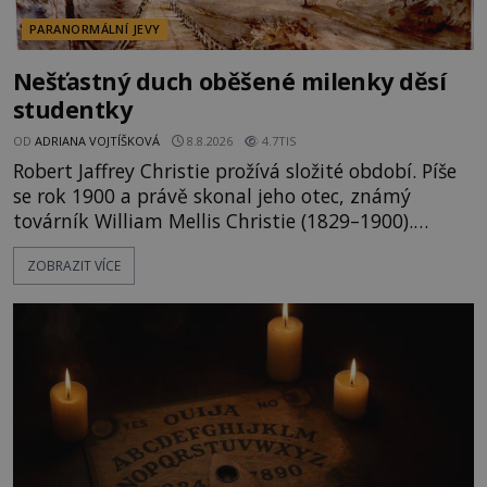
PARANORMÁLNÍ JEVY
Nešťastný duch oběšené milenky děsí
studentky
OD
ADRIANA VOJTÍŠKOVÁ
8.8.2026
4.7TIS
Robert Jaffrey Christie prožívá složité období. Píše
se rok 1900 a právě skonal jeho otec, známý
továrník William Mellis Christie (1829–1900).
Smutná událost je ale doprovázena ohromným
ZOBRAZIT VÍCE
dědictvím... Robertu připadne rodinné sídlo v
Torontu. Takový majetek skýtá řadu výhod, avšak
ta, na niž přijde Robert, by jen tak někoho
nenapadla. N