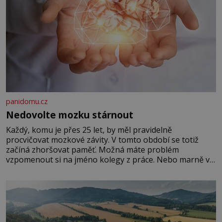
panidomu.cz
Nedovolte mozku stárnout
Každý, komu je přes 25 let, by měl pravidelně
procvičovat mozkové závity. V tomto období se totiž
začíná zhoršovat paměť. Možná máte problém
vzpomenout si na jméno kolegy z práce. Nebo marně v
paměti lovíte název knížky, kterou jste nedávno přečetli.
Je to opravdu tak, s věkem jako kdyby se paměť
rozhodla stávkovat. Cvičte