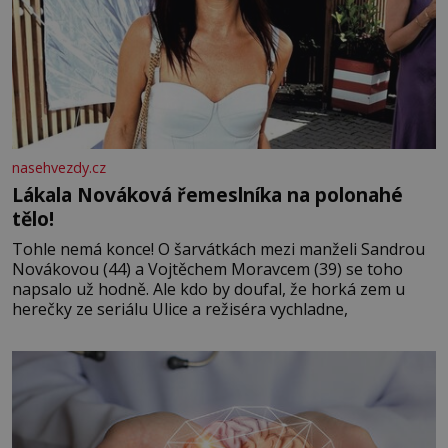
nasehvezdy.cz
Lákala Nováková řemeslníka na polonahé
tělo!
Tohle nemá konce! O šarvátkách mezi manželi Sandrou
Novákovou (44) a Vojtěchem Moravcem (39) se toho
napsalo už hodně. Ale kdo by doufal, že horká zem u
herečky ze seriálu Ulice a režiséra vychladne,