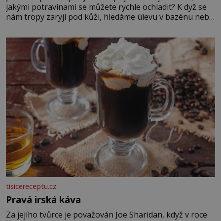
jakými potravinami se můžete rychle ochladit? K dyž se
nám tropy zaryjí pod kůži, hledáme úlevu v bazénu nebo
pomocí klimatizace. Jenže ne vždycky můžeme být v jejich
blízkosti. Nemusíte však zoufat. Pokud budete mít
promyšlený jídelníček, žadné pařáky si na vás
tisicereceptu.cz
Pravá irská káva
Za jejího tvůrce je považován Joe Sharidan, když v roce