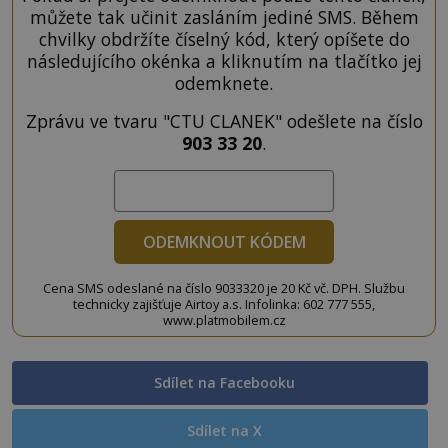
můžete tak učinit zasláním jediné SMS. Během
chvilky obdržíte číselný kód, který opíšete do
následujícího okénka a kliknutím na tlačítko jej
odemknete.
Zprávu ve tvaru "CTU CLANEK" odešlete na číslo
903 33 20
.
ODEMKNOUT KÓDEM
Cena SMS odeslané na číslo 9033320 je 20 Kč vč. DPH. Službu
technicky zajišťuje Airtoy a.s. Infolinka: 602 777 555,
www.platmobilem.cz
Sdílet na Facebooku
Sdílet na X