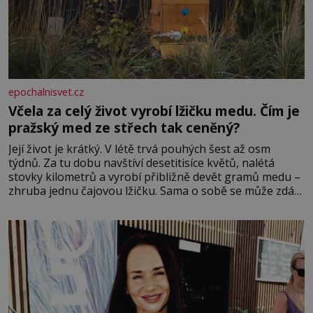
epochalnisvet.cz
Včela za celý život vyrobí lžičku medu. Čím je
pražský med ze střech tak ceněný?
Její život je krátký. V létě trvá pouhých šest až osm
týdnů. Za tu dobu navštíví desetitisíce květů, nalétá
stovky kilometrů a vyrobí přibližně devět gramů medu –
zhruba jednu čajovou lžičku. Sama o sobě se může zdát
bezvýznamná. Teprve když se spojí s dalšími desítkami
tisíc příslušnic svého včelstva, vznikne jeden z
nejdokonalejších organismů