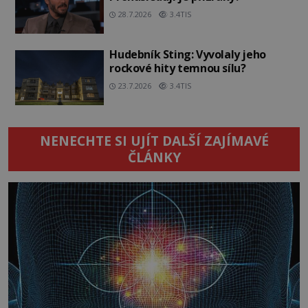
28.7.2026
3.4TIS
Hudebník Sting: Vyvolaly jeho
rockové hity temnou sílu?
23.7.2026
3.4TIS
NENECHTE SI UJÍT DALŠÍ ZAJÍMAVÉ
ČLÁNKY