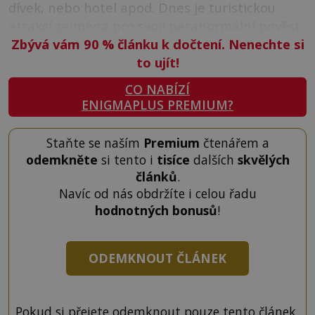
dívek, nebo hotel apod. Dnes je turistickou
atrakcí zejména pro svoji paranormální pověst.
Zbývá vám 90
%
článku k dočtení. Nenechte si
to ujít!
CO NABÍZÍ
ENIGMAPLUS PREMIUM?
Staňte se naším
Premium
čtenářem a
odemkněte
si tento i
tisíce
dalších
skvělých
článků
.
Navíc od nás obdržíte i celou řadu
hodnotných bonusů
!
ODEMKNOUT ČLÁNEK
Pokud si přejete odemknout pouze tento článek,