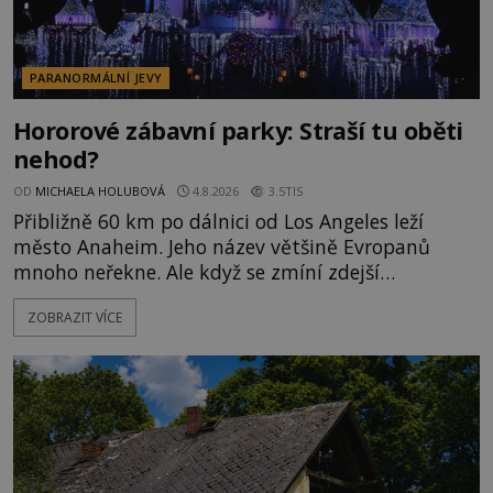
PARANORMÁLNÍ JEVY
Hororové zábavní parky: Straší tu oběti
nehod?
OD
MICHAELA HOLUBOVÁ
4.8.2026
3.5TIS
Přibližně 60 km po dálnici od Los Angeles leží
město Anaheim. Jeho název většině Evropanů
mnoho neřekne. Ale když se zmíní zdejší
Disneyland, je hned jasno. Zábavní park vyroste na
ZOBRAZIT VÍCE
poklidném místě bývalého sadu pomerančovníků.
Klid tu teď rozhodně nepanuje, park navštíví
kolem 17 000 000 zábavychtivých lidí ročně. A ač je
velká snaha to utajit, někteří z