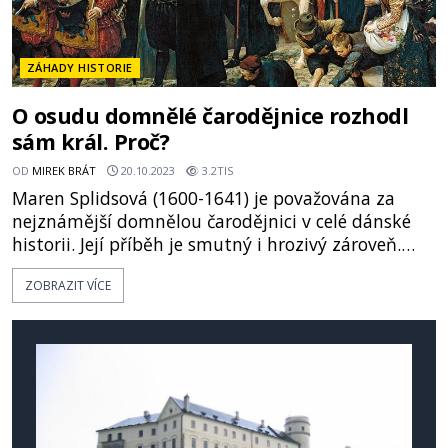
ZÁHADY HISTORIE
O osudu domnělé čarodějnice rozhodl
sám král. Proč?
OD
MIREK BRÁT
20.10.2023
3.2TIS
Maren Splidsová (1600-1641) je považována za
nejznámější domnělou čarodějnici v celé dánské
historii. Její příběh je smutný i hrozivý zároveň.
Tato žena se totiž nařčení z čarodějnictví velmi
ZOBRAZIT VÍCE
úspěšně bránila, až o jejím osudu nakonec rozhodl
samotný dánský král Kristián IV. Místem popravy
Maren Splidsové bylo nejstarší dánské město –
Riben.