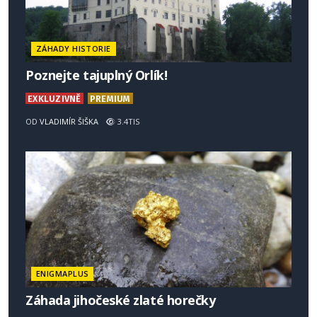
ZÁHADY HISTORIE
Poznejte tajuplný Orlík!
EXKLUZIVNĚ
PREMIUM
OD
VLADIMÍR ŠIŠKA
3.4TIS
ENIGMAPLUS
Záhada jihočeské zlaté horečky