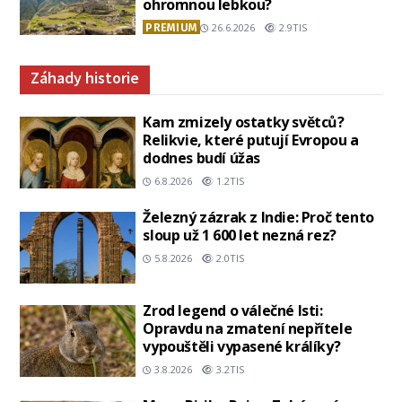
ohromnou lebkou?
PREMIUM
26.6.2026
2.9TIS
Záhady historie
Kam zmizely ostatky světců?
Relikvie, které putují Evropou a
dodnes budí úžas
6.8.2026
1.2TIS
Železný zázrak z Indie: Proč tento
sloup už 1 600 let nezná rez?
5.8.2026
2.0TIS
Zrod legend o válečné lsti:
Opravdu na zmatení nepřítele
vypouštěli vypasené králíky?
3.8.2026
3.2TIS