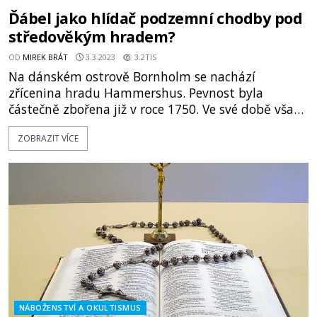
Ďábel jako hlídač podzemní chodby pod
středověkým hradem?
OD
MIREK BRÁT
3.3.2023
3.2TIS
Na dánském ostrově Bornholm se nachází
zřícenina hradu Hammershus. Pevnost byla
částečně zbořena již v roce 1750. Ve své době však
Hammershus patřil k nejrozsáhlejším hradům ve
ZOBRAZIT VÍCE
Skandinávii. Zaujal prý i samotného ďábla… Hrad
byl vybudován již ve třináctém století.
Obklopovala ho sedm set padesát metrů dlouhá
hradební zeď. Ze zříceniny je nyní překr
NÁBOŽENSTVÍ A OKULTISMUS