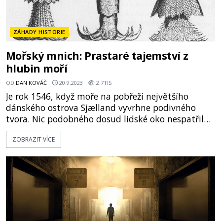
ZÁHADY HISTORIE
Mořský mnich: Prastaré tajemství z
hlubin moří
OD
DAN KOVÁČ
20.9.2023
2.7TIS
Je rok 1546, když moře na pobřeží největšího
dánského ostrova Sjælland vyvrhne podivného
tvora. Nic podobného dosud lidské oko nespatřilo.
Bytost je napůl ryba a napůl člověk! Nález se
ZOBRAZIT VÍCE
okamžitě stává předmětem dohadů, které
přetrvávají doposud. Co vlastně rybáři před pěti
stoletími na rozhraní Baltu a Severního moře
objevili? „V No