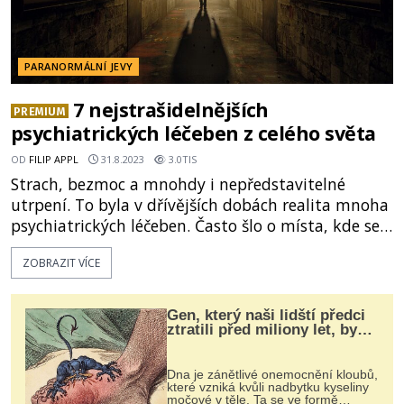
PARANORMÁLNÍ JEVY
7 nejstrašidelnějších
PREMIUM
psychiatrických léčeben z celého světa
OD
FILIP APPL
31.8.2023
3.0TIS
Strach, bezmoc a mnohdy i nepředstavitelné
utrpení. To byla v dřívějších dobách realita mnoha
psychiatrických léčeben. Často šlo o místa, kde se
experimentovalo s novými postupy a kde pacient
ZOBRAZIT VÍCE
rozhodně nebyl na prvním místě. Těžko se divit, že
mnohé – dnes už opuštěné blázince – mají pověst
lokalit, kde se dějí nevysvětlitelné úkazy.
Gen, který naši lidští předci
Představujeme sedm ústavů s tou nejstrašidelnější
ztratili před miliony let, by
mohl pomoci s léčbou
pověstí.
„nemoci králů“
Dna je zánětlivé onemocnění kloubů,
které vzniká kvůli nadbytku kyseliny
močové v těle. Ta se ve formě