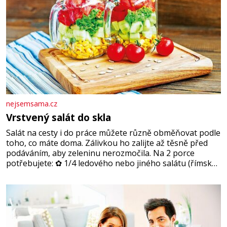
nejsemsama.cz
Vrstvený salát do skla
Salát na cesty i do práce můžete různě obměňovat podle
toho, co máte doma. Zálivkou ho zalijte až těsně před
podáváním, aby zeleninu nerozmočila. Na 2 porce
potřebujete: ✿ 1/4 ledového nebo jiného salátu (římský
salát, polníček…) ✿ 1 malá konzerva kukuřice ✿ ½
okurky ✿ 2 rajčata Zálivka: ✿ 4 lžíce olivového oleje ✿ 1
lžíci citronové šťávy ✿ ½ stroužku