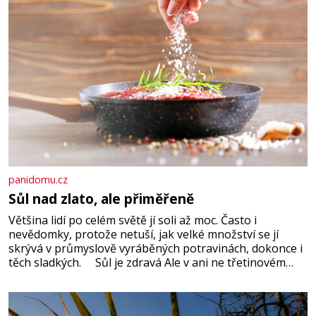
panidomu.cz
Sůl nad zlato, ale přiměřeně
Většina lidí po celém světě jí soli až moc. Často i
nevědomky, protože netuší, jak velké množství se jí
skrývá v průmyslově vyráběných potravinách, dokonce i
těch sladkých. Sůl je zdravá Ale v ani ne třetinovém
množství, než je pro většinu populace běžné. Její
základní složky– sodík a chlór – jsou zásadní pro
správné hospodaření