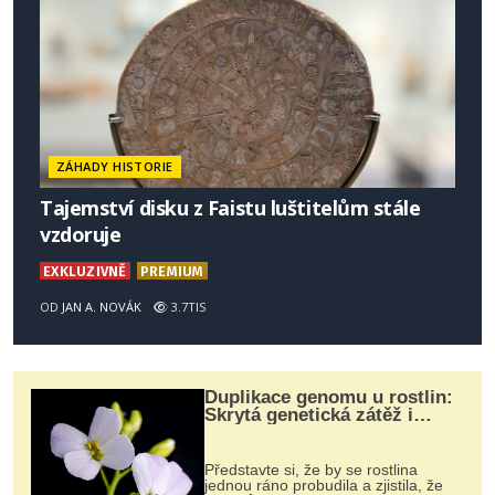
ZÁHADY HISTORIE
Tajemství disku z Faistu luštitelům stále
vzdoruje
EXKLUZIVNĚ
PREMIUM
OD
JAN A. NOVÁK
3.7TIS
Duplikace genomu u rostlin:
Skrytá genetická zátěž i
evoluční výhoda
Představte si, že by se rostlina
jednou ráno probudila a zjistila, že