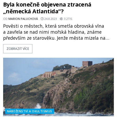
Byla konečně objevena ztracená
„německá Atlantida“?
OD
MARION PALUCHOVÁ
24.8.2023
3.2TIS
Pověsti o městech, která smetla obrovská vlna
a zavřela se nad nimi mořská hladina, známe
především ze starověku. Jenže města mizela na
dně moře i v pozdějších dobách. Příkladem může
ZOBRAZIT VÍCE
být třeba středověké dánské město Rungholt,
které, dle legendy, dělí od zkázy 661 let. Může být
ale legenda pravdivá? Na pobřeží Severního moře
se 16. ledna 1362 odehrála kat
NÁBOŽENSTVÍ A OKULTISMUS