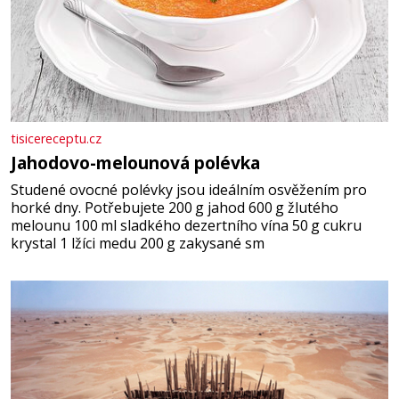
tisicereceptu.cz
Jahodovo-melounová polévka
Studené ovocné polévky jsou ideálním osvěžením pro
horké dny. Potřebujete 200 g jahod 600 g žlutého
melounu 100 ml sladkého dezertního vína 50 g cukru
krystal 1 lžíci medu 200 g zakysané sm