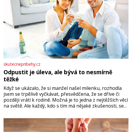
skutecnepribehy.cz
Odpustit je úleva, ale bývá to nesmírně
těžké
Když se ukázalo, že si manžel našel milenku, rozhodla
jsem se trpělivě vyčkávat, přesvědčena, že se dříve či
později vrátí k rodině. Možná je to jedna z nejtěžších věcí
na světě. Ale každý, kdo s tím má nějaké zkušenosti, se
zapřísahá, že pokud odpustíte, znatelně se vám uleví.
Když se ke mně doneslo, že si manžel pořídil milenku,