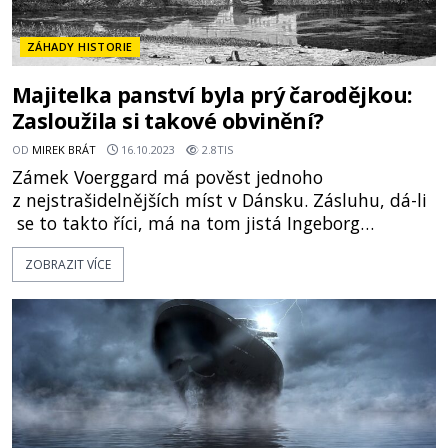
ZÁHADY HISTORIE
Majitelka panství byla prý čarodějkou:
Zasloužila si takové obvinění?
OD
MIREK BRÁT
16.10.2023
2.8TIS
Zámek Voerggard má pověst jednoho
z nejstrašidelnějších míst v Dánsku. Zásluhu, dá-li
se to takto říci, má na tom jistá Ingeborg
Skeelová (1545-1604), která zdejší panství
ZOBRAZIT VÍCE
v minulosti vlastnila. Po její smrti prý bylo nutné
na zámek povolat i exorcistu? S čím znepokojivým
byla tato žena spojována? Vodní renesanční zámek
Voergaard se nachází na pol