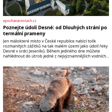
epochanacestach.cz
Poznejte údolí Desné: od Dlouhých strání po
termální prameny
Jen málokteré místo v České republice nabízí tolik
rozmanitých zážitků na tak malém území jako údolí řeky
Desné v srdci Jeseníků. Během jediného dne můžete
nahlédnout do útrob jedné z nejvýznamnějších vodních
elektráren v Evropě, vydat se na horské hřebeny, projet
se na koloběžce a den zakončit poznáváním památek ve
Velkých Losinách nebo v termálním