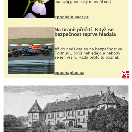
má svůj genetický manuál celý
dvakrát. Přesně to se občas v
přírodě stane – a podle nového
výzkumu to může být pro druhy
epochalnisvet.cz
vstupenka...
Na hraně přežití. Když se
bezpečnost teprve hledala
Až do nedávna se na bezpečnost ve
Formuli 1 příliš nehledělo a nehody
se jen vršily. Řada pilotů to poznala
na vlastní kůži, často s trvalými
následky nebo bohužel i ztrátou
života. Dnes nepochopiteln...
epochaplus.cz