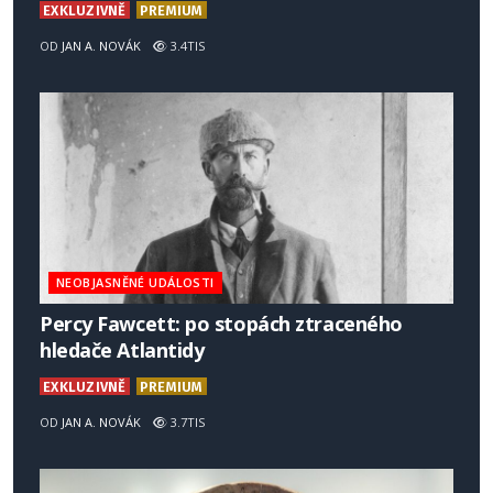
EXKLUZIVNĚ
PREMIUM
OD
JAN A. NOVÁK
3.4TIS
NEOBJASNĚNÉ UDÁLOSTI
Percy Fawcett: po stopách ztraceného
hledače Atlantidy
EXKLUZIVNĚ
PREMIUM
OD
JAN A. NOVÁK
3.7TIS