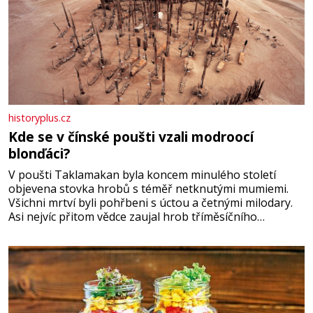
historyplus.cz
Kde se v čínské poušti vzali modroocí
blonďáci?
V poušti Taklamakan byla koncem minulého století
objevena stovka hrobů s téměř netknutými mumiemi.
Všichni mrtví byli pohřbeni s úctou a četnými milodary.
Asi nejvíc přitom vědce zaujal hrob tříměsíčního
chlapečka s modrou filcovou čapkou, z níž se draly
blonďaté vlásky. Fakt, že jsou těla dávných lidí nesmírně
dobře zachovalá, přičítají odborníci zdejším klimatickým
podmínkám. Sucho, prosolené písky a extrémně