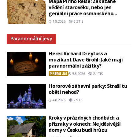
Mapa Piriho Reise: Zakázané
vědění starověku, nebo jen
geniální práce osmanského
admirála?
1.8.2026
3.3TIS
Paranormální jevy
Herec Richard Dreyfuss a
muzikant Dave Grohl: Jaké mají
paranormální zážitky?
PREMIUM
5.8.2026
2.1TIS
Hororové zábavní parky: Straší tu
oběti nehod?
4.8.2026
2.9TIS
Kroky v prázdných chodbách a
přízraky v oknech: Nejděsivější
domy v Česku budí hrůzu