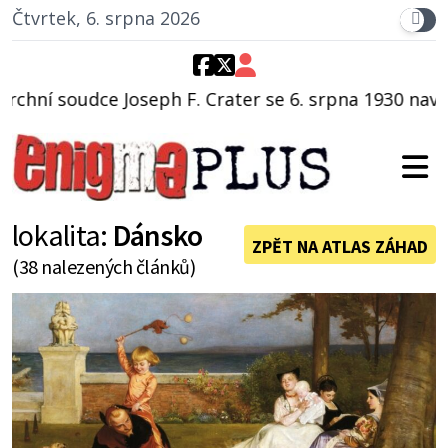
Čtvrtek, 6. srpna 2026
h F. Crater se 6. srpna 1930 navečeří ve své oblíbené
lokalita:
Dánsko
ZPĚT NA ATLAS ZÁHAD
(38 nalezených článků)