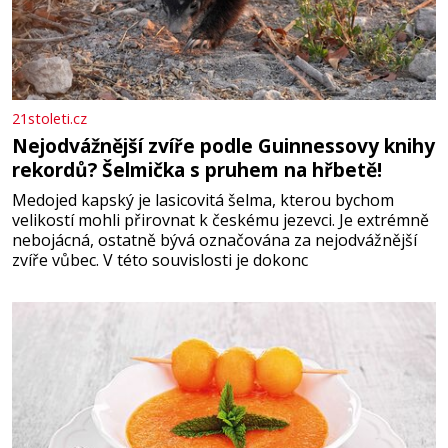
21stoleti.cz
Nejodvážnější zvíře podle Guinnessovy knihy
rekordů? Šelmička s pruhem na hřbetě!
Medojed kapský je lasicovitá šelma, kterou bychom
velikostí mohli přirovnat k českému jezevci. Je extrémně
nebojácná, ostatně bývá označována za nejodvážnější
zvíře vůbec. V této souvislosti je dokonc