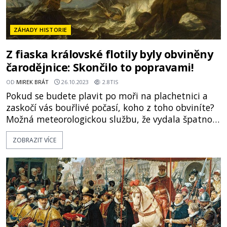
ZÁHADY HISTORIE
Z fiaska královské flotily byly obviněny
čarodějnice: Skončilo to popravami!
OD
MIREK BRÁT
26.10.2023
2.8TIS
Pokud se budete plavit po moři na plachetnici a
zaskočí vás bouřlivé počasí, koho z toho obviníte?
Možná meteorologickou službu, že vydala špatnou
předpověď? Snad toho, kdo vám půjčil tu špatně
ZOBRAZIT VÍCE
postavenou bárku, jejíž palubu máte pod
nohama? Pokud už budete mít královský původ,
viník se snadno najde… Za všechno mohou
čarodějnice! Byl podzim