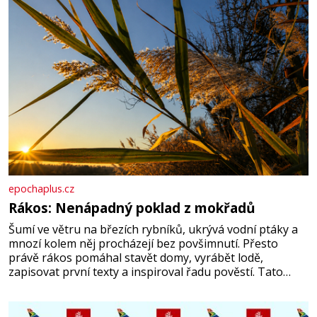
epochaplus.cz
Rákos: Nenápadný poklad z mokřadů
Šumí ve větru na březích rybníků, ukrývá vodní ptáky a
mnozí kolem něj procházejí bez povšimnutí. Přesto
právě rákos pomáhal stavět domy, vyrábět lodě,
zapisovat první texty a inspiroval řadu pověstí. Tato
skromná, ale užitečná rostlina provází člověka už tisíce
let. Většina lidí vnímá rákos jen jako obyčejnou kulisu
letního koupání. Stačí se však podívat