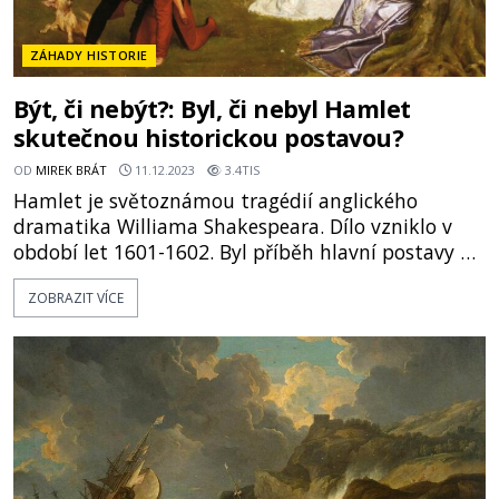
ZÁHADY HISTORIE
Být, či nebýt?: Byl, či nebyl Hamlet
skutečnou historickou postavou?
OD
MIREK BRÁT
11.12.2023
3.4TIS
Hamlet je světoznámou tragédií anglického
dramatika Williama Shakespeara. Dílo vzniklo v
období let 1601-1602. Byl příběh hlavní postavy –
dánského kralevice Hamleta inspirován nějakou
ZOBRAZIT VÍCE
skutečnou historickou postavou, nebo se jedná o
čirou fikci? S Hamletem je spojováno okřídlené
rčení „Být, či nebýt“. Týká se scény, kdy kralevic
uvažuje nad lebkou ob