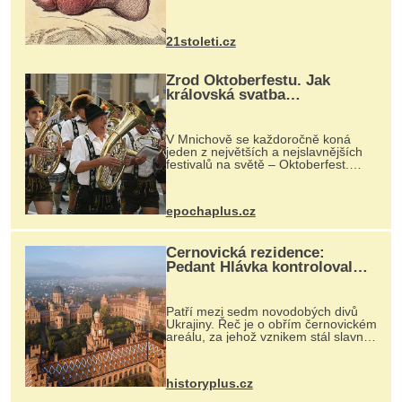
krystalků ukládá v blízkosti kloubů,
nejčastěji přitom postihuje palce na
nohou, a způsobuje bole...
21stoleti.cz
Zrod Oktoberfestu. Jak
královská svatba
odstartovala největší pivní
festival světa
V Mnichově se každoročně koná
jeden z největších a nejslavnějších
festivalů na světě – Oktoberfest.
Každý rok přiláká miliony
návštěvníků, kteří si vychutnávají
pivo, tradiční jídlo a bavorskou
epochaplus.cz
kultur...
Černovická rezidence:
Pedant Hlávka kontroloval
každou cihlu
Patří mezi sedm novodobých divů
Ukrajiny. Řeč je o obřím černovickém
areálu, za jehož vznikem stál slavný
český architekt Josef Hlávka. Ten si
na něm dal mimořádně záležet. Jeho
stavební plány by při ...
historyplus.cz