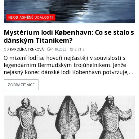
NEOBJASNĚNÉ UDÁLOSTI
Mystérium lodi København: Co se stalo s
dánským Titanikem?
OD
KAROLÍNA TRNKOVÁ
4.10.2023
2.7TIS
O mizení lodí se hovoří nejčastěji v souvislosti s
legendárním Bermudským trojúhelníkem. Jenže
nejasný konec dánské lodi Kobenhavn potvrzuje,
že tajemné případy, kde figurují ztracené a
ZOBRAZIT VÍCE
opuštěné lodě, najdeme nejen tam. Prozkoumejte
spolu s námi záhadnou tragédii lodi, o které se
věřilo, že je nepotopitelná. Jaký osud ji potkal? Křik
ra