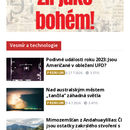
Vesmír a technologie
Podivné události roku 2023: Jsou
Američané v obležení UFO?
PREMIUM
27.7.2026
3.5TIS
Nad australským městem
„tančila“ záhadná světla
PREMIUM
4.7.2026
3.4TIS
Mimozemšťan z Andahuaylillas: Čí
jsou ostatky zakrslého stvoření s