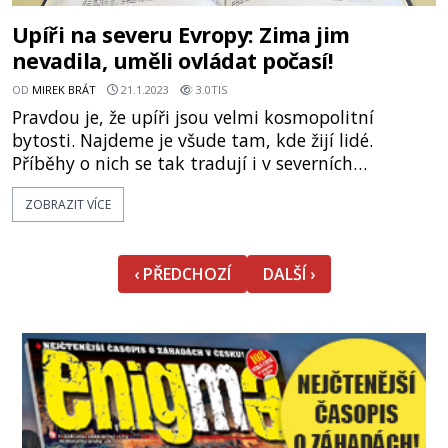
Upíři na severu Evropy: Zima jim
nevadila, uměli ovládat počasí!
OD
MIREK BRÁT
21.1.2023
3.0TIS
Pravdou je, že upíři jsou velmi kosmopolitní
bytosti. Najdeme je všude tam, kde žijí lidé.
Příběhy o nich se tak tradují i v severních
oblastech Evropy včetně Islandu. Na severu našeho
ZOBRAZIT VÍCE
kontinentu včetně ostrovního Islandu však
musíme upíry hledat po názvem draugr. Tento
výraz je přítomen, v mírných obměnách,
‹ PŘEDCHOZÍ
DALŠÍ ›
v islandštině, norštině, dánštině, švédš