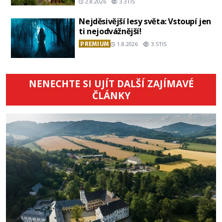
2.8.2026
3.3TIS
Nejděsivější lesy světa: Vstoupí jen
ti nejodvážnější!
PREMIUM
1.8.2026
3.5TIS
NENECHTE SI UJÍT DALŠÍ ZAJÍMAVÉ
ČLÁNKY