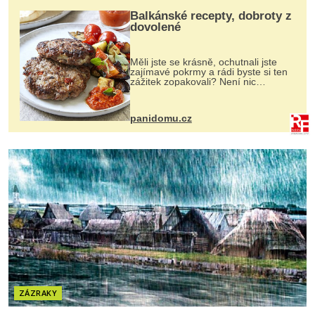
Balkánské recepty, dobroty z
dovolené
Měli jste se krásně, ochutnali jste
zajímavé pokrmy a rádi byste si ten
zážitek zopakovali? Není nic
snazšího. Pljeskavica (10 porcí)
Možná jste ji ochutnali na dovolené v
bývalé Jugoslávii, lze ji vi...
panidomu.cz
ZÁZRAKY