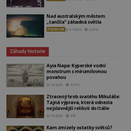
Nad australským městem
„tančila“ záhadná světla
PREMIUM
4.7.2026
3.4TIS
Záhady historie
Ayia Napa: Kyperské vodní
monstrum s mírumilovnou
povahou
7.8.2026
3.0TIS
Ztracený hrob svatého Mikuláše:
Tajná výprava, která odnesla
nejslavnější relikvii do Itálie
7.8.2026
478
Kam zmizely ostatky světců?