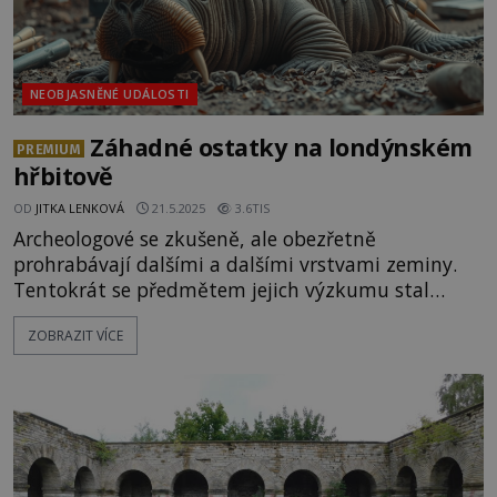
NEOBJASNĚNÉ UDÁLOSTI
Záhadné ostatky na londýnském
PREMIUM
hřbitově
OD
JITKA LENKOVÁ
21.5.2025
3.6TIS
Archeologové se zkušeně, ale obezřetně
prohrabávají dalšími a dalšími vrstvami zeminy.
Tentokrát se předmětem jejich výzkumu stal
pozemek téměř v centru Londýna, kde kdysi u
ZOBRAZIT VÍCE
kostela sv. Pankráce býval hřbitov a kudy má nyní
vést železnice. Situace na místě je značně
nepřehledná, o to pozornější musí vědci být. Jejich
zraku neuniknou ani ty nejmenší kostičky. Tyhle
jsou ale opravdu divné. [galle