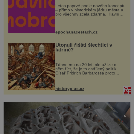
Letos poprvé podle nového konceptu
– přímo v historickém jádru města a
pro všechny zcela zdarma. Hlavní
program se odehraje na Karlově a
Husově náměstí. Návštěvníci se
mohou těšit na víno, burčák, pes...
epochanacestach.cz
Utonuli říšští šlechtici v
latríně?
Táhne mu na 20 let, ale už lze o
něm říct, že je to ostřílený politik.
Císař Fridrich Barbarossa proto
posílá svého syna a dědice Jindřicha
VI. do Erfurtu, aby se stal
prostředníkem při řešení sporu m...
historyplus.cz