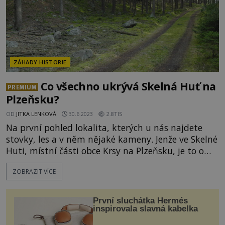
ZÁHADY HISTORIE
Co všechno ukrývá Skelná Huť na
PREMIUM
Plzeňsku?
OD
JITKA LENKOVÁ
30.6.2023
2.8TIS
Na první pohled lokalita, kterých u nás najdete
stovky, les a v něm nějaké kameny. Jenže ve Skelné
Huti, místní části obce Krsy na Plzeňsku, je to o
něčem úplně jiném. Ty kameny, a mohou jich zde
ZOBRAZIT VÍCE
být desetitisíce, totiž tvoří něco jako zdi a hradby.
A pod nimi se podle všeho skrývají neznámé
podzemní prostory a v nich...možná i nacistický
První sluchátka Hermés
poklad. [gallery
inspirovala slavná kabelka
ids="126010,126011,126012,126013,12