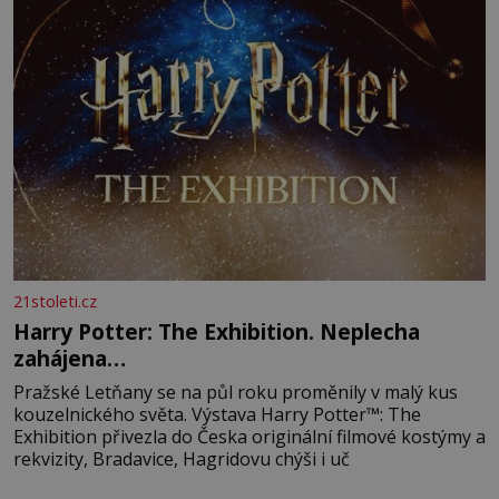
21stoleti.cz
Harry Potter: The Exhibition. Neplecha
zahájena…
Pražské Letňany se na půl roku proměnily v malý kus
kouzelnického světa. Výstava Harry Potter™: The
Exhibition přivezla do Česka originální filmové kostýmy a
rekvizity, Bradavice, Hagridovu chýši i uč