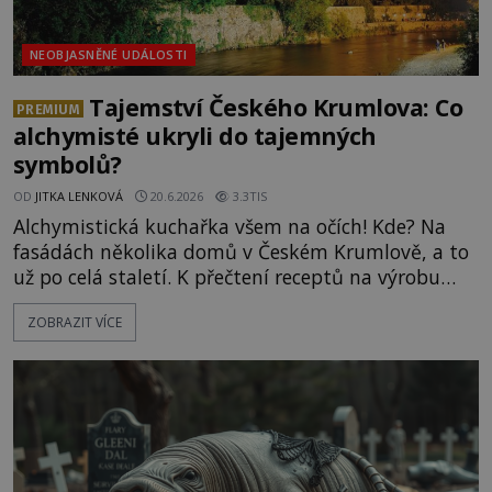
NEOBJASNĚNÉ UDÁLOSTI
Tajemství Českého Krumlova: Co
PREMIUM
alchymisté ukryli do tajemných
symbolů?
OD
JITKA LENKOVÁ
20.6.2026
3.3TIS
Alchymistická kuchařka všem na očích! Kde? Na
fasádách několika domů v Českém Krumlově, a to
už po celá staletí. K přečtení receptů na výrobu
zlata, kamene mudrců a elixíru mládí nám ale
ZOBRAZIT VÍCE
stále chybí to hlavní – správně porozumět tomu,
co nám naznačují zobrazené symboly. Pojďte se o
to s ENIGMOU pokusit!