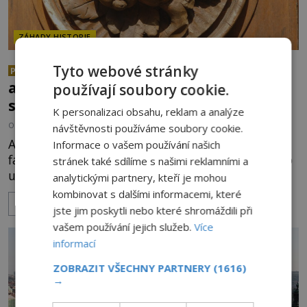
ZÁHADY HISTORIE
Tajemství Českého Krumlova: Co
Tyto webové stránky
PREMIUM
alchymisté ukryli do tajemných
používají soubory cookie.
symbolů?
K personalizaci obsahu, reklam a analýze
OD
JITKA LENKOVÁ
9.1.2023
3.8TIS
návštěvnosti používáme soubory cookie.
Alchymistická kuchařka všem na očích! Kde? Na
Informace o vašem používání našich
fasádách několika domů v Českém Krumlově, a to
stránek také sdílíme s našimi reklamními a
už po celá staletí. K přečtení receptů na výrobu
analytickými partnery, kteří je mohou
zlata, kamene mudrců a elixíru mládí nám ale
kombinovat s dalšími informacemi, které
ZOBRAZIT VÍCE
stále chybí to hlavní – správně porozumět tomu,
jste jim poskytli nebo které shromáždili při
co nám naznačují zobrazené symboly. Pojďme se o
vašem používání jejich služeb.
Více
to aspoň pokusit! Čelo Viléma z Rožmberka
informací
(1535–1592) je v poslední době zachmuřené téměř
ZOBRAZIT VŠECHNY PARTNERY
(1616)
pořád. I když
→