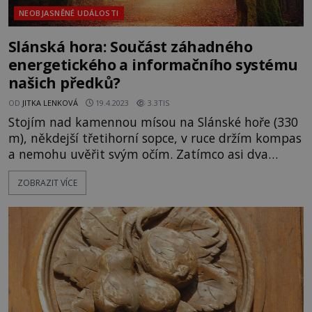
NEOBJASNĚNÉ UDÁLOSTI
Slánská hora: Součást záhadného
energetického a informačního systému
našich předků?
OD
JITKA LENKOVÁ
19.4.2023
3.3TIS
Stojím nad kamennou mísou na Slánské hoře (330
m), někdejší třetihorní sopce, v ruce držím kompas
a nemohu uvěřit svým očím. Zatímco asi dva
metry od této kamenné mísy ukazuje střelka na
ZOBRAZIT VÍCE
sever, jak má, nad kamennou mísou se vychýlí asi
o čtvrt kruhu doleva. Couvám zpět, kompas pořád
držím v ruce. A střelka se ukázněně vrací zase na
své místo. [gallery
ids="121641,121640,121638,121637,121636,121