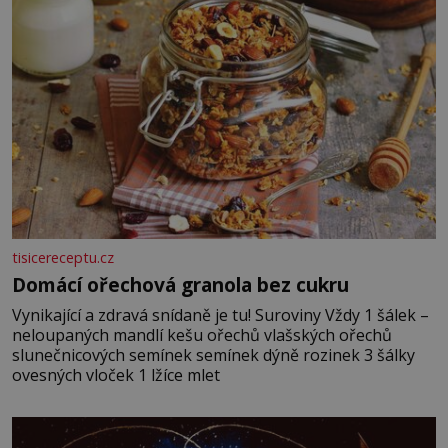
tisicereceptu.cz
Domácí ořechová granola bez cukru
Vynikající a zdravá snídaně je tu! Suroviny Vždy 1 šálek –
neloupaných mandlí kešu ořechů vlašských ořechů
slunečnicových semínek semínek dýně rozinek 3 šálky
ovesných vloček 1 lžíce mlet