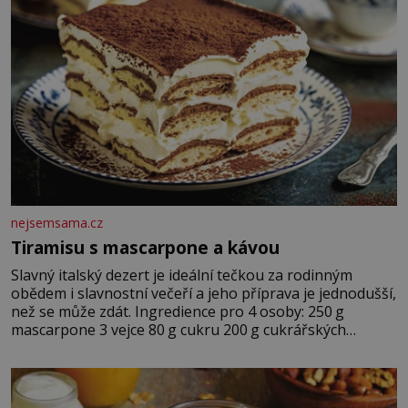
nejsemsama.cz
Tiramisu s mascarpone a kávou
Slavný italský dezert je ideální tečkou za rodinným
obědem i slavnostní večeří a jeho příprava je jednodušší,
než se může zdát. Ingredience pro 4 osoby: 250 g
mascarpone 3 vejce 80 g cukru 200 g cukrářských
piškotů 250 ml silné kávy 2 lžíce amaretta kakao na
posypání Postup: Oddělte žloutky od bílků. Žloutky
vyšlehejte s cukrem do světlé pěny a postupně do nich
vmíchejte mascarpone, aby vznikl hladký