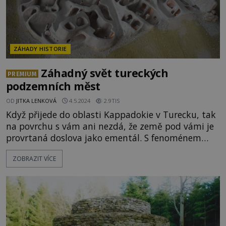
ZÁHADY HISTORIE
Záhadný svět tureckých
PREMIUM
podzemních měst
OD
JITKA LENKOVÁ
4.5.2024
2.9TIS
Když přijede do oblasti Kappadokie v Turecku, tak
na povrchu s vám ani nezdá, že země pod vámi je
provrtaná doslova jako ementál. S fenoménem
tureckých podzemních měst se současná veřejnost
ZOBRAZIT VÍCE
začala seznamovat v roce 1961, kdy bylo objeveno
první z nich - Derinkuyu. Dnes jich je známo kolem
dvaceti a stále se objevují nějaká nová. Pojďme se
společně