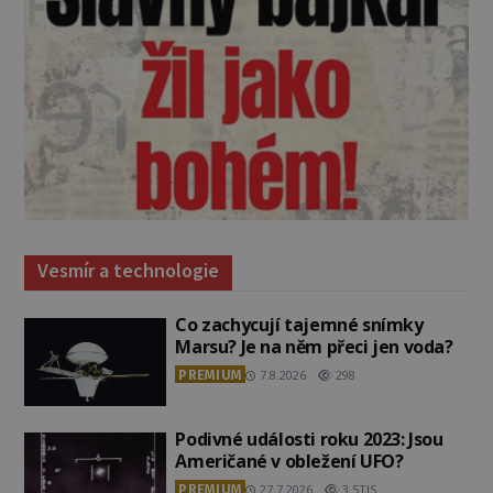
Vesmír a technologie
Co zachycují tajemné snímky
Marsu? Je na něm přeci jen voda?
PREMIUM
7.8.2026
298
Podivné události roku 2023: Jsou
Američané v obležení UFO?
PREMIUM
27.7.2026
3.5TIS