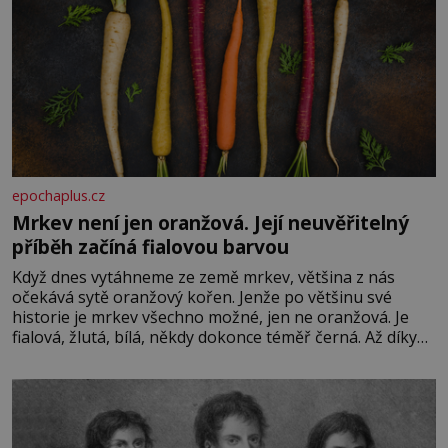
epochaplus.cz
Mrkev není jen oranžová. Její neuvěřitelný
příběh začíná fialovou barvou
Když dnes vytáhneme ze země mrkev, většina z nás
očekává sytě oranžový kořen. Jenže po většinu své
historie je mrkev všechno možné, jen ne oranžová. Je
fialová, žlutá, bílá, někdy dokonce téměř černá. Až díky
stovkám let pečlivého šlechtění se z ní stává zelenina,
bez které si českou zahradu ani nedokážeme představit.
Její příběh je