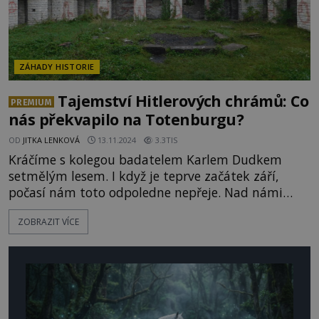
ZÁHADY HISTORIE
Tajemství Hitlerových chrámů: Co
PREMIUM
nás překvapilo na Totenburgu?
OD
JITKA LENKOVÁ
13.11.2024
3.3TIS
Kráčíme s kolegou badatelem Karlem Dudkem
setmělým lesem. I když je teprve začátek září,
počasí nám toto odpoledne nepřeje. Nad námi
obloha zatažená olověným příkrovem, mírně, ale
ZOBRAZIT VÍCE
vytrvale prší, sychravo, nevlídno. Pod nohama
rozblácená lesní cesta. Vítr se prohání korunami
stromů a jako by se v něm ozývaly tóny neoficiální
hymny NSDAP Horst Wessel Lied anebo Wagnerova
Siegfriedova pohřbu. K výpra