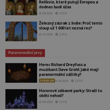
Relikvie, které putují Evropou a
dodnes budí úžas
6.8.2026
2.0TIS
Železný zázrak z Indie: Proč tento
sloup už 1 600 let nezná rez?
5.8.2026
2.4TIS
Paranormální jevy
Herec Richard Dreyfuss a
muzikant Dave Grohl: Jaké mají
paranormální zážitky?
PREMIUM
5.8.2026
2.6TIS
Hororové zábavní parky: Straší tu
oběti nehod?
4.8.2026
3.2TIS