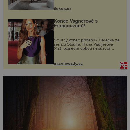
rozměry nejen nábytku, ale i
otvorových prvků. Technické zázemí
iluxus.cz
dnes umož...
Konec Vagnerové s
Francouzem?
Smutný konec příběhu? Herečka ze
seriálu Studna, Hana Vagnerová
(42), poslední dobou nepůsobí
nejšťastněji. Ačkoli časy její anorexie
jsou už dávno pryč a opět se pyšnila
ženskými křivkami, najednou s...
nasehvezdy.cz