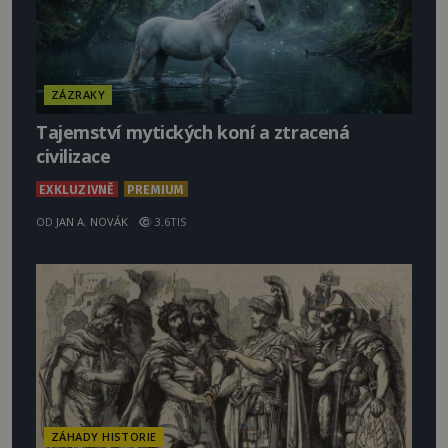
ZÁZRAKY
Tajemství mytických koní a ztracená
civilizace
EXKLUZIVNĚ
PREMIUM
OD
JAN A. NOVÁK
3.6TIS
ZÁHADY HISTORIE