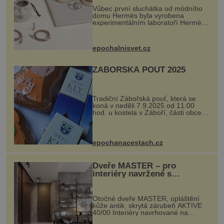
Vůbec první sluchátka od módního
domu Hermès byla vyrobena
experimentálním laboratoří Hermès
Ateliers Horizons. Elegantní gadget
si vyžádal dva roky vývoje a chlubí
se ručně šitou hovězí kůží a
epochalnisvet.cz
kovový...
ZÁBOŘSKÁ POUŤ 2025
Tradiční Zábořská pouť, která se
koná v neděli 7.9.2025 od 11:00
hod. u kostela v Záboří, části obce
Kly u Mělníka. V programu naleznete
komentovanou prohlídku kostela,
dobovou hudbu, řemesla, atrakce...
epochanacestach.cz
Dveře MASTER – pro
interiéry navržené s
rozumem i vášní!
Otočné dveře MASTER, opláštění
kůže antik, skrytá zárubeň AKTIVE
40/00 Interiéry navrhované na
zakázku často vyžadují atypické