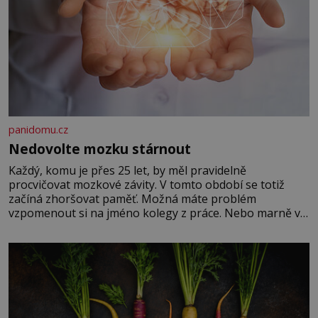
panidomu.cz
Nedovolte mozku stárnout
Každý, komu je přes 25 let, by měl pravidelně
procvičovat mozkové závity. V tomto období se totiž
začíná zhoršovat paměť. Možná máte problém
vzpomenout si na jméno kolegy z práce. Nebo marně v
paměti lovíte název knížky, kterou jste nedávno přečetli.
Je to opravdu tak, s věkem jako kdyby se paměť
rozhodla stávkovat. Cvičte