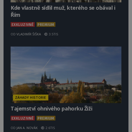
Kde vlastně sídlil muž, kterého se obával i
Řím
EXKLUZIVNĚ
PREMIUM
OD
VLADIMÍR ŠIŠKA
3.5TIS
ZÁHADY HISTORIE
Tajemství ohnivého pahorku Žiži
EXKLUZIVNĚ
PREMIUM
OD
JAN A. NOVÁK
2.6TIS