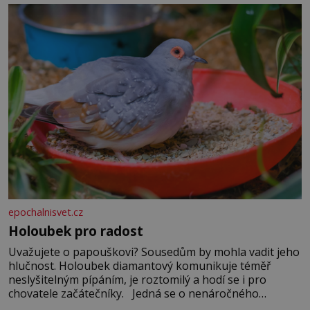
epochalnisvet.cz
Holoubek pro radost
Uvažujete o papouškovi? Sousedům by mohla vadit jeho
hlučnost. Holoubek diamantový komunikuje téměř
neslyšitelným pípáním, je roztomilý a hodí se i pro
chovatele začátečníky. Jedná se o nenáročného
klidného ptáčka, který většinu dne jen posedává. Hodně