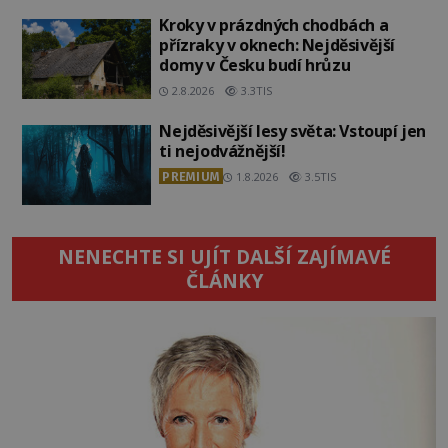
Kroky v prázdných chodbách a
přízraky v oknech: Nejděsivější
domy v Česku budí hrůzu
2.8.2026
3.3TIS
Nejděsivější lesy světa: Vstoupí jen
ti nejodvážnější!
PREMIUM
1.8.2026
3.5TIS
NENECHTE SI UJÍT DALŠÍ ZAJÍMAVÉ
ČLÁNKY