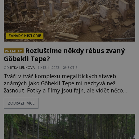
ZÁHADY HISTORIE
Rozluštíme někdy rébus zvaný
PREMIUM
Göbekli Tepe?
OD
JITKA LENKOVÁ
13.11.2023
3.0TIS
Tváří v tvář komplexu megalitických staveb
známých jako Göbekli Tepe mi nezbývá než
žasnout. Fotky a filmy jsou fajn, ale vidět něco
takového na vlastní oči se s tím nedá srovnat. I
ZOBRAZIT VÍCE
když se můžu jenom dívat z ochozu. Vzácné a
unikátní stavba, pýcha Turecka, požívá maximální
možné ochrany. Před vlivy počasí ji chrání vznosná
a elegantní konstrukce a s tím, že byste se mohli
mezi těmi úchvatnými pil