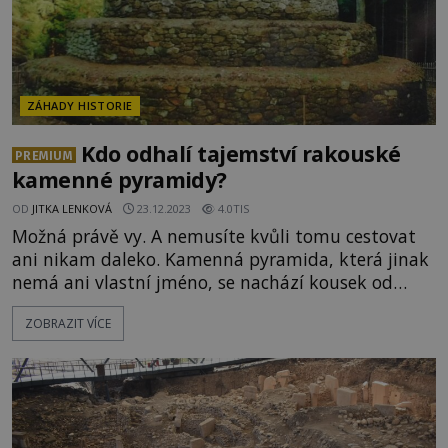
ZÁHADY HISTORIE
Kdo odhalí tajemství rakouské
PREMIUM
kamenné pyramidy?
OD
JITKA LENKOVÁ
23.12.2023
4.0TIS
Možná právě vy. A nemusíte kvůli tomu cestovat
ani nikam daleko. Kamenná pyramida, která jinak
nemá ani vlastní jméno, se nachází kousek od
hraničního přechodu Nové Hrady a dostat se k ní
ZOBRAZIT VÍCE
není žádný problém. Tím ale končí ta snadnější
část úkolu. Dál už je to jen na vás, nakolik se
dokážete na tuto unikátní stavbu napojit a
vnímat případně i její okolí. [gallery
ids="135508,135512,135509,135513