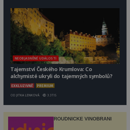
NEOBJASNĚNÉ UDÁLOSTI
Tajemství Českého Krumlova: Co
alchymisté ukryli do tajemných symbolů?
EXKLUZIVNĚ
PREMIUM
OD
JITKA LENKOVÁ
3.3TIS
ROUDNICKÉ VINOBRANÍ