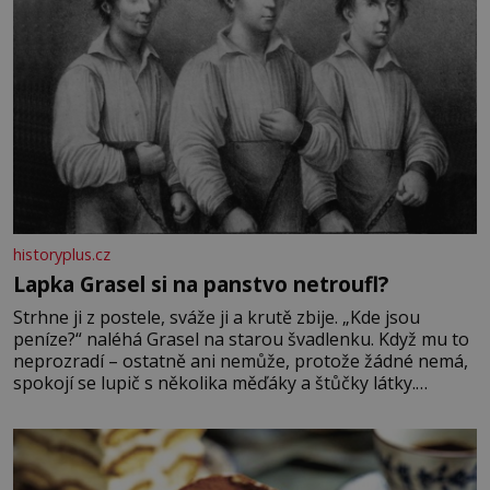
historyplus.cz
Lapka Grasel si na panstvo netroufl?
Strhne ji z postele, sváže ji a krutě zbije. „Kde jsou
peníze?“ naléhá Grasel na starou švadlenku. Když mu to
neprozradí – ostatně ani nemůže, protože žádné nemá,
spokojí se lupič s několika měďáky a štůčky látky.
Zraněná žena pár dní nato umírá. Je to muž nebývale
krutý. Jeho činy budí hrůzu ještě dlouho po jeho smrti