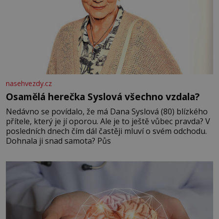
nasehvezdy.cz
Osamělá herečka Syslová všechno vzdala?
Nedávno se povídalo, že má Dana Syslová (80) blízkého
přítele, který je jí oporou. Ale je to ještě vůbec pravda? V
posledních dnech čím dál častěji mluví o svém odchodu.
Dohnala ji snad samota? Půs