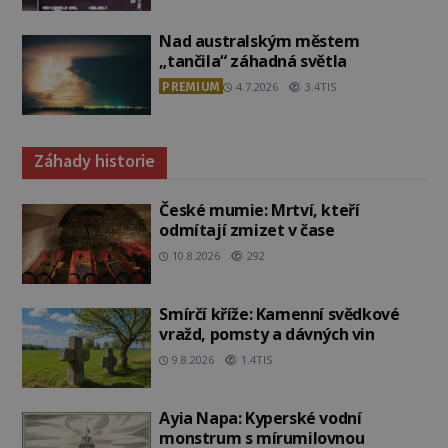
Nad australským městem
„tančila“ záhadná světla
PREMIUM
4.7.2026
3.4TIS
Záhady historie
České mumie: Mrtví, kteří
odmítají zmizet v čase
10.8.2026
292
Smírčí kříže: Kamenní svědkové
vražd, pomsty a dávných vin
9.8.2026
1.4TIS
Ayia Napa: Kyperské vodní
monstrum s mírumilovnou