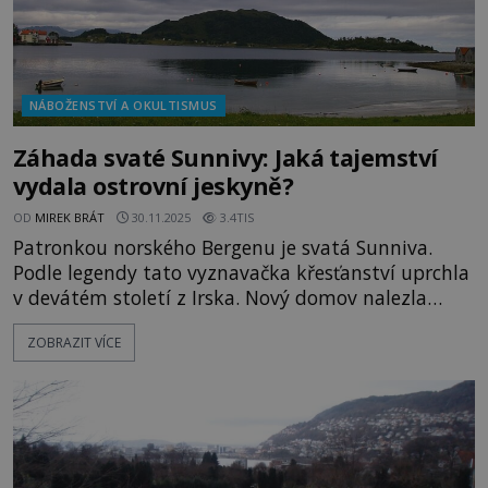
NÁBOŽENSTVÍ A OKULTISMUS
Záhada svaté Sunnivy: Jaká tajemství
vydala ostrovní jeskyně?
OD
MIREK BRÁT
30.11.2025
3.4TIS
Patronkou norského Bergenu je svatá Sunniva.
Podle legendy tato vyznavačka křesťanství uprchla
v devátém století z Irska. Nový domov nalezla
v Norsku, konkrétně na ostrově Selja. To je však
ZOBRAZIT VÍCE
pouhý začátek celého příběhu, ve kterém hlavní
roli hraje tajemná světelná záře. Proč je příběh o
této světici stále zahalen rouškou tajemství?
V roce 996 se na