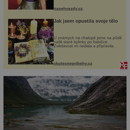
jsou už dávno pryč a opět se pyšnila
ženskými křivkami, najednou s...
nasehvezdy.cz
Jak jsem opustila svoje tělo
U známých na chalupě jsme na půdě
našli staré bylinky po babičce.
Zvědavost mi nedala a připravila
jsem si z nich lektvar… Zimní pobyt
na chalupě se pro mě vlastní vinou
změnil v děsivý zážitek, na kt...
skutecnepribehy.cz