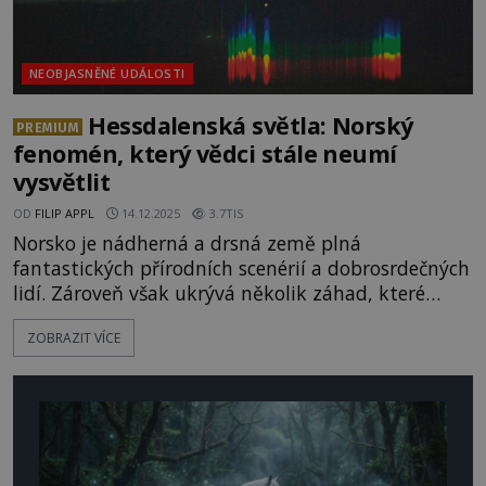
NEOBJASNĚNÉ UDÁLOSTI
Hessdalenská světla: Norský
PREMIUM
fenomén, který vědci stále neumí
vysvětlit
OD
FILIP APPL
14.12.2025
3.7TIS
Norsko je nádherná a drsná země plná
fantastických přírodních scenérií a dobrosrdečných
lidí. Zároveň však ukrývá několik záhad, které
nedají spát vědcům i amatérským badatelům.
ZOBRAZIT VÍCE
Mezi ta největší tajemství patří i podivná světla
objevující se už po desetiletí nad malebným
údolím Hessdalen. Jde o nějaký přírodní jev? Nebo
se na místě prohání mimozemšťané? [gallery
ids="160829,160831,160834,160836,1