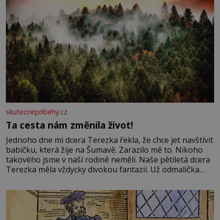
skutecnepribehy.cz
Ta cesta nám změnila život!
Jednoho dne mi dcera Terezka řekla, že chce jet navštívit
babičku, která žije na Šumavě. Zarazilo mě to. Nikoho
takového jsme v naší rodině neměli. Naše pětiletá dcera
Terezka měla vždycky divokou fantazii. Už odmalička
milovala svět pohádek. Každou chvilku mi říkala, že se jí
zdálo o jednorožcích, krásných princeznách, statečných
rytířích a létajících dracích.