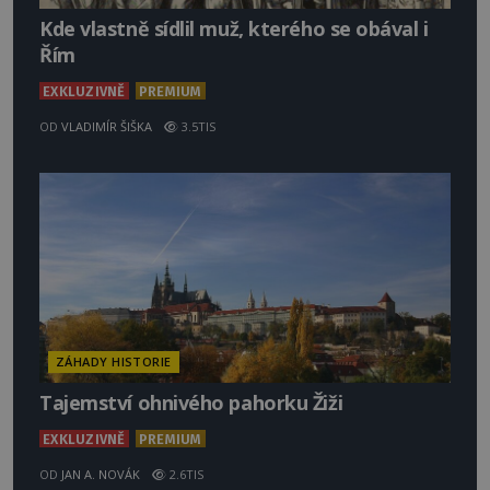
Kde vlastně sídlil muž, kterého se obával i
Řím
EXKLUZIVNĚ
PREMIUM
OD
VLADIMÍR ŠIŠKA
3.5TIS
ZÁHADY HISTORIE
Tajemství ohnivého pahorku Žiži
EXKLUZIVNĚ
PREMIUM
OD
JAN A. NOVÁK
2.6TIS