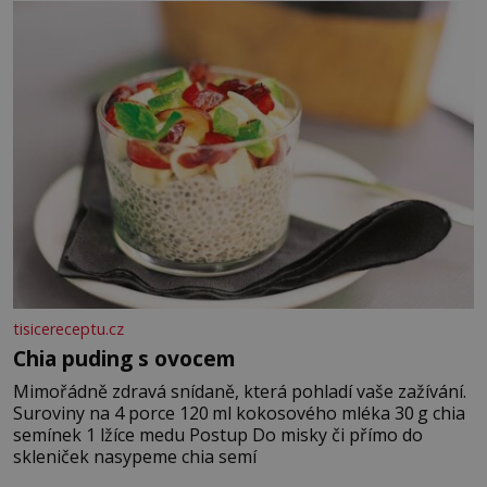
jarní cibulku ✿ 1 lžíci sezamových semínek
tisicereceptu.cz
Chia puding s ovocem
Mimořádně zdravá snídaně, která pohladí vaše zažívání.
Suroviny na 4 porce 120 ml kokosového mléka 30 g chia
semínek 1 lžíce medu Postup Do misky či přímo do
skleniček nasypeme chia semí