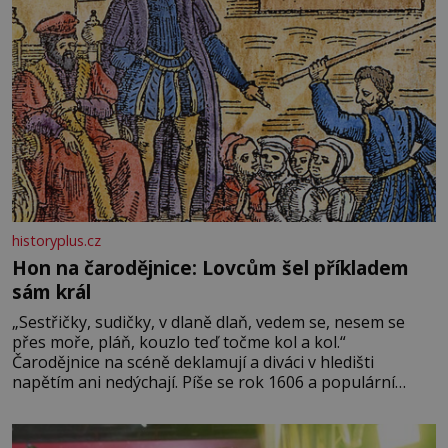
historyplus.cz
Hon na čarodějnice: Lovcům šel příkladem
sám král
„Sestřičky, sudičky, v dlaně dlaň, vedem se, nesem se
přes moře, pláň, kouzlo teď točme kol a kol.“
Čarodějnice na scéně deklamují a diváci v hledišti
napětím ani nedýchají. Píše se rok 1606 a populární
anglický dramatik William Shakespeare uvádí svou
Tragédii o Macbethovi. Napsal ji pro krále Jakuba I., jenž
v roce 1603 vystřídal