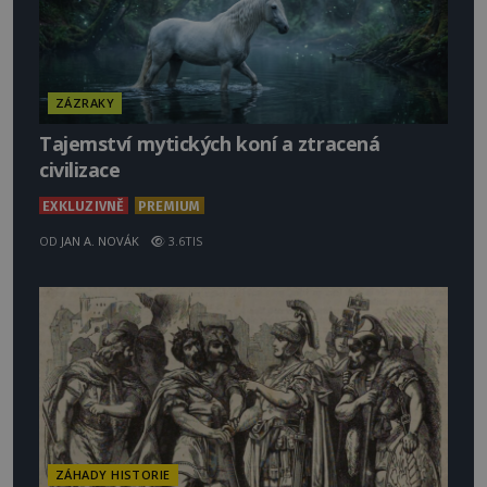
ZÁZRAKY
Tajemství mytických koní a ztracená
civilizace
EXKLUZIVNĚ
PREMIUM
OD
JAN A. NOVÁK
3.6TIS
ZÁHADY HISTORIE