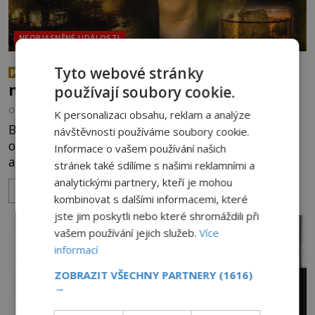
NEOBJASNĚNÉ UDÁLOSTI
Žena z Isdalenu: Kdo zavraždil
Tyto webové stránky
PREMIUM
neznámou krásku v Údolí smrti?
používají soubory cookie.
OD
EVA SOUKUPOVÁ
14.11.2024
3.5TIS
K personalizaci obsahu, reklam a analýze
Byla půvabná, mladá a elegantní. Zemřela však
návštěvnosti používáme soubory cookie.
opuštěná, nikdo ji nehledal a nikdo dodnes nezná
Informace o vašem používání našich
ani její jméno. Možná proto, že jich měla hned
stránek také sdílíme s našimi reklamními a
několik. Skutečná identita ženy nalezené bez
analytickými partnery, kteří je mohou
ZOBRAZIT VÍCE
života v norských horách zůstává neznámá. Stejně
kombinovat s dalšími informacemi, které
jako jméno toho, kdo za její smrtí stál. Byla
jste jim poskytli nebo které shromáždili při
záhadná žena tajnou špionkou, nebo před někým
vašem používání jejich služeb.
Více
marně utíkala? V horském
informací
ZOBRAZIT VŠECHNY PARTNERY
(1616)
→