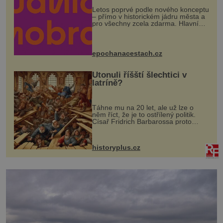
Letos poprvé podle nového konceptu
– přímo v historickém jádru města a
pro všechny zcela zdarma. Hlavní
program se odehraje na Karlově a
Husově náměstí. Návštěvníci se
mohou těšit na víno, burčák, pes...
epochanacestach.cz
Utonuli říšští šlechtici v
latríně?
Táhne mu na 20 let, ale už lze o
něm říct, že je to ostřílený politik.
Císař Fridrich Barbarossa proto
posílá svého syna a dědice Jindřicha
VI. do Erfurtu, aby se stal
prostředníkem při řešení sporu m...
historyplus.cz