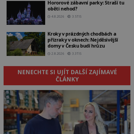
Hororové zábavní parky: Straší tu
oběti nehod?
4.8.2026
3.5TIS
Kroky v prázdných chodbách a
přízraky v oknech: Nejděsivější
domy v Česku budí hrůzu
2.8.2026
3.3TIS
NENECHTE SI UJÍT DALŠÍ ZAJÍMAVÉ
ČLÁNKY