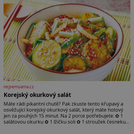
nejsemsama.cz
Korejský okurkový salát
Máte rádi pikantní chutě? Pak zkuste tento křupavý a
osvěžující korejský okurkový salát, který máte hotový
jen za pouhých 15 minut. Na 2 porce potřebujete: ✿ 1
salátovou okurku ✿ 1 lžičku soli ✿ 1 stroužek česneku
✿ 1 lžíci sójové omáčky ✿ 1 lžíci rýžového octa ✿ 1 lžičku
sezamového oleje ✿ 1 lžičku chilli ✿ 1 lžičku cukru ✿ 1