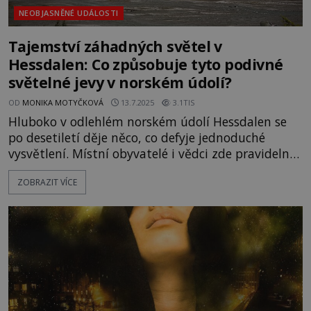
NEOBJASNĚNÉ UDÁLOSTI
Tajemství záhadných světel v
Hessdalen: Co způsobuje tyto podivné
světelné jevy v norském údolí?
OD
MONIKA MOTYČKOVÁ
13.7.2025
3.1TIS
Hluboko v odlehlém norském údolí Hessdalen se
po desetiletí děje něco, co defyje jednoduché
vysvětlení. Místní obyvatelé i vědci zde pravidelně
pozorují podivná, barevná světla, která se
ZOBRAZIT VÍCE
pohybují po obloze, vznášejí se, mění tvar a
dokonce se zdá, že reagují na své okolí. Co
způsobuje tyto záhadné světelné jevy, které se
objevují bez jakéhokoli zvuku či zjevného zdroje?
Jsou to přírodní úkazy, nez