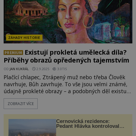
ZÁHADY HISTORIE
Existují prokletá umělecká díla?
PREMIUM
Příběhy obrazů opředených tajemstvím
OD
JAN KUKRÁL
2.9.2025
3.0TIS
Plačící chlapec, Ztrápený muž nebo třeba Člověk
navrhuje, Bůh zavrhuje. To vše jsou velmi známé,
údajně prokleté obrazy – a podobných děl existuje
mnohem víc! Zajímá vás, které to jsou a jak se
ZOBRAZIT VÍCE
jejich kletba projevuje? Vydejte se spolu s
ENIGMOU na děsivou uměleckou výstavu! V
americkém městě Galveston v Texasu se nachází
Černovická rezidence:
hotel jménem G
Pedant Hlávka kontroloval
každou cihlu