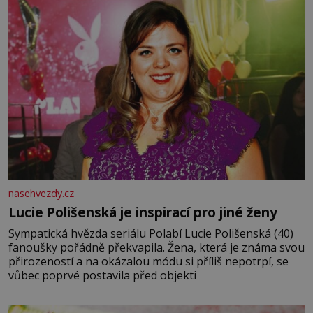
nasehvezdy.cz
Lucie Polišenská je inspirací pro jiné ženy
Sympatická hvězda seriálu Polabí Lucie Polišenská (40)
fanoušky pořádně překvapila. Žena, která je známa svou
přirozeností a na okázalou módu si příliš nepotrpí, se
vůbec poprvé postavila před objekti