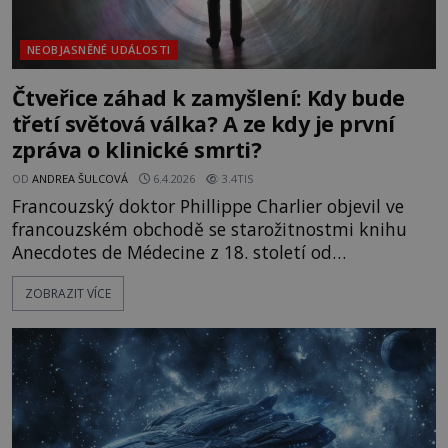
NEOBJASNĚNÉ UDÁLOSTI
Čtveřice záhad k zamyšlení: Kdy bude
třetí světová válka? A ze kdy je první
zpráva o klinické smrti?
OD
ANDREA ŠULCOVÁ
6.4.2026
3.4TIS
Francouzský doktor Phillippe Charlier objevil ve
francouzském obchodě se starožitnostmi knihu
Anecdotes de Médecine z 18. století od
francouzského vojenského lékaře Pierra-Jeana du
ZOBRAZIT VÍCE
Monchauxa. Ten v ní popisuje různé lékařské
případy, se kterými se za svou kariéru setkal. Na
tom by nebylo nic až tak zvláštního, kdyby v ní
nebyl popsán téměř 300 let starý