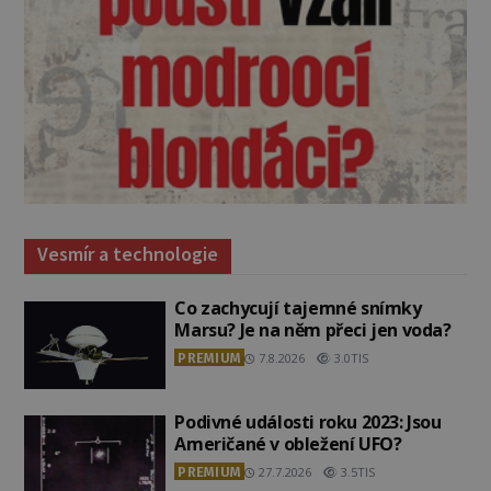
Vesmír a technologie
Co zachycují tajemné snímky
Marsu? Je na něm přeci jen voda?
PREMIUM
7.8.2026
3.0TIS
Podivné události roku 2023: Jsou
Američané v obležení UFO?
PREMIUM
27.7.2026
3.5TIS