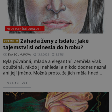
NEOBJASNĚNÉ UDÁLOSTI
Záhada ženy z Isdalu: Jaké
PREMIUM
tajemství si odnesla do hrobu?
OD
EVA SOUKUPOVÁ
13.9.2025
3.3TIS
Byla půvabná, mladá a elegantní. Zemřela však
opuštěná, nikdo ji nehledal a nikdo dodnes nezná
ani její jméno. Možná proto, že jich měla hned
několik. Skutečná identita ženy nalezené bez
ZOBRAZIT VÍCE
života v norských horách zůstává neznámá. Stejně
jako jméno toho, kdo za její smrtí stál. Byla
záhadná žena tajnou špionkou, nebo před někým
marně utíkala? [caption id="attachment_61144"
align="alignnone" w