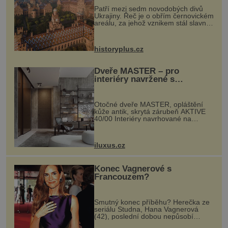
Patří mezi sedm novodobých divů
Ukrajiny. Řeč je o obřím černovickém
areálu, za jehož vznikem stál slavný
český architekt Josef Hlávka. Ten si
na něm dal mimořádně záležet. Jeho
stavební plány by při ...
historyplus.cz
Dveře MASTER – pro
interiéry navržené s
rozumem i vášní!
Otočné dveře MASTER, opláštění
kůže antik, skrytá zárubeň AKTIVE
40/00 Interiéry navrhované na
zakázku často vyžadují atypické
rozměry nejen nábytku, ale i
otvorových prvků. Technické zázemí
iluxus.cz
dnes umož...
Konec Vagnerové s
Francouzem?
Smutný konec příběhu? Herečka ze
seriálu Studna, Hana Vagnerová
(42), poslední dobou nepůsobí
nejšťastněji. Ačkoli časy její anorexie