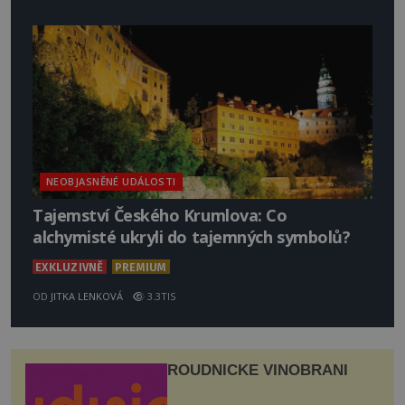
NEOBJASNĚNÉ UDÁLOSTI
Tajemství Českého Krumlova: Co
alchymisté ukryli do tajemných symbolů?
EXKLUZIVNĚ
PREMIUM
OD
JITKA LENKOVÁ
3.3TIS
ROUDNICKÉ VINOBRANÍ