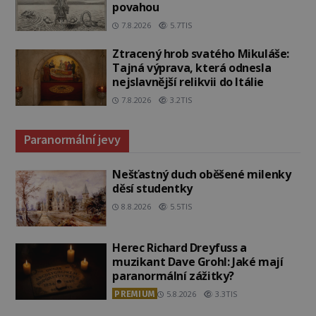
povahou
7.8.2026
5.7TIS
Ztracený hrob svatého Mikuláše:
Tajná výprava, která odnesla
nejslavnější relikvii do Itálie
7.8.2026
3.2TIS
Paranormální jevy
Nešťastný duch oběšené milenky
děsí studentky
8.8.2026
5.5TIS
Herec Richard Dreyfuss a
muzikant Dave Grohl: Jaké mají
paranormální zážitky?
PREMIUM
5.8.2026
3.3TIS