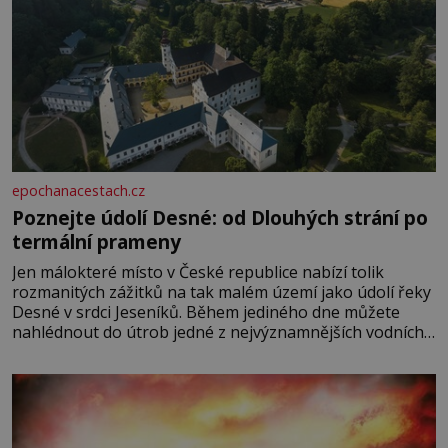
epochanacestach.cz
Poznejte údolí Desné: od Dlouhých strání po
termální prameny
Jen málokteré místo v České republice nabízí tolik
rozmanitých zážitků na tak malém území jako údolí řeky
Desné v srdci Jeseníků. Během jediného dne můžete
nahlédnout do útrob jedné z nejvýznamnějších vodních
elektráren v Evropě, vydat se na horské hřebeny, projet
se na koloběžce a den zakončit poznáváním památek ve
Velkých Losinách nebo v termálním