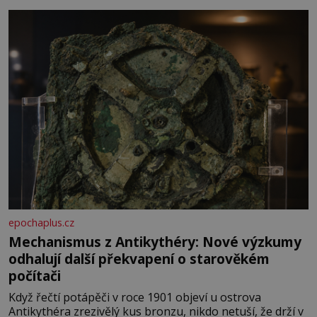
epochaplus.cz
Mechanismus z Antikythéry: Nové výzkumy
odhalují další překvapení o starověkém
počítači
Když řečtí potápěči v roce 1901 objeví u ostrova
Antikythéra zrezivělý kus bronzu, nikdo netuší, že drží v