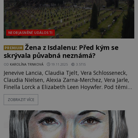
NEOBJASNĚNÉ UDÁLOSTI
Žena z Isdalenu: Před kým se
PREMIUM
skrývala půvabná neznámá?
OD
KAROLÍNA TRNKOVÁ
19.11.2025
3.5TIS
Jenevive Lancia, Claudia Tjelt, Vera Schlosseneck,
Claudia Nielsen, Alexia Zarna-Merchez, Vera Jarle,
Finella Lorck a Elizabeth Leen Hoywfer. Pod těmito
jmény vystupovala žena, jejíž skutečná identita
ZOBRAZIT VÍCE
zůstává neznámá. Falešných identit měla celkem
devět a s jejich pomocí procestovala značnou část
světa. Když se po informacích o této ženě začal s