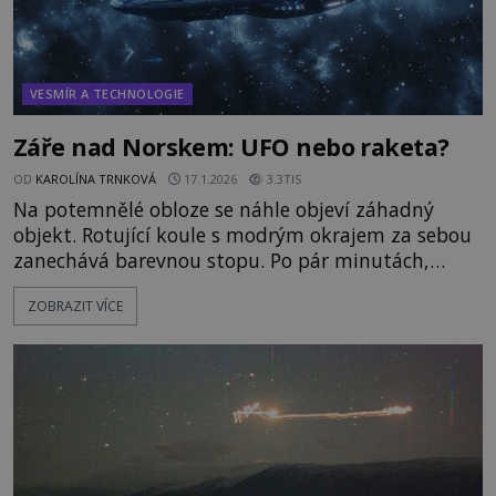
VESMÍR A TECHNOLOGIE
Záře nad Norskem: UFO nebo raketa?
OD
KAROLÍNA TRNKOVÁ
17.1.2026
3.3TIS
Na potemnělé obloze se náhle objeví záhadný
objekt. Rotující koule s modrým okrajem za sebou
zanechává barevnou stopu. Po pár minutách,
stejně nevysvětlitelně jako se zjevila, zase mizí.
ZOBRAZIT VÍCE
Norové, kteří ji onoho rána spatří, mají ústa
dokořán. V Norském meteorologickém institutu
nestíhají zvedat telefony. Zdejší zaměstnanci jsou
zaskočení. Za no