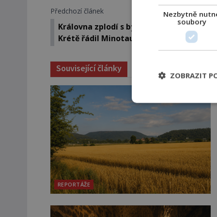
Předchozí článek
Nezbytně nutn
soubory
Královna zplodí s býkem netvora! Skuteč
Krétě řádil Minotaurus?
Související články
ZOBRAZIT P
REPORTÁŽE