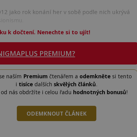
2012 jako rok konání her v sobě podle nich ukrývá
sionismu.
ku k dočtení. Nenechte si to ujít!
NIGMAPLUS PREMIUM?
 se naším
Premium
čtenářem a
odemkněte
si tento
i
tisíce
dalších
skvělých článků
.
 od nás obdržíte i celou řadu
hodnotných bonusů
!
ODEMKNOUT ČLÁNEK