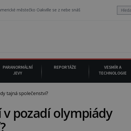
tečko Oakville se z nebe snáší podivná rosolovitá látka neznáméh
PARANORMÁLNÍ
REPORTÁŽE
VESMÍR A
JEVY
TECHNOLOGIE
dy tajná společenství?
í v pozadí olympiády
?