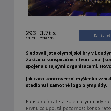
293
3.7tis
Sdíle
SDÍLENÍ
ZOBRAZENÍ
Sledovali jste olympijské hry v Londý
Zastánci konspiračních teorií ano. Js
spojena s tajnými organizacemi. Hovo
Jak tato kontroverzní myšlenka vznikl
stadionu i samotné logo olympiády.
Konspirační aféra kolem olympiády zač
První, co upoutá pozornost konspirátor