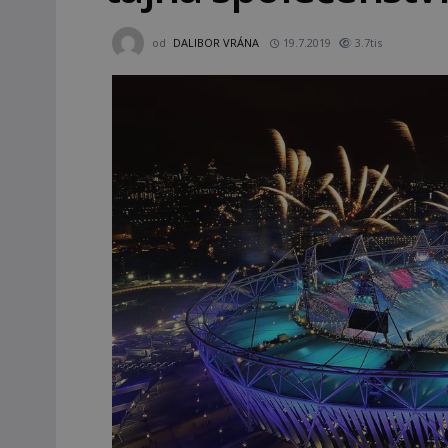
od
DALIBOR VRÁNA
19.7.2019
3.7tis