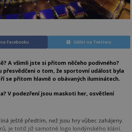
t na Facebooku
Sdílet na Twitteru
ně? A všimli jste si přitom něčeho podivného?
ou přesvědčeni o tom, že sportovní událost byla
ří se přitom hlavně o obávaných iluminátech.
a? V podezření jsou maskoti her, osvětlení
íná ještě předtím, než jsou hry vůbec zahájeny.
ů, je totiž již samotné logo londýnského klání.