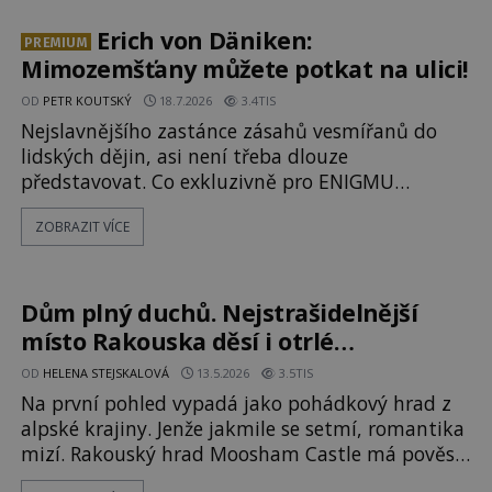
esoterici i badatelé zde odkrývají indicie, které
propojují prastaré pohanské kulty, keltské
Erich von Däniken:
PREMIUM
svatyně a zprávy o lidech, kteří v
Mimozemšťany můžete potkat na ulici!
OD
PETR KOUTSKÝ
18.7.2026
3.4TIS
Nejslavnějšího zastánce zásahů vesmířanů do
lidských dějin, asi není třeba dlouze
představovat. Co exkluzivně pro ENIGMU
prozradil autor Vzpomínek na budoucnost,
ZOBRAZIT VÍCE
švýcarský badatel Erich von Däniken? Orbitální
stanice Viking 1 přelétá na oběžné dráze nad
rudou planetou. Když je umělá družice od
povrchu Marsu vzdálena asi 1873 kilometrů,
Dům plný duchů. Nejstrašidelnější
nachá
místo Rakouska děsí i otrlé
návštěvníky
OD
HELENA STEJSKALOVÁ
13.5.2026
3.5TIS
Na první pohled vypadá jako pohádkový hrad z
alpské krajiny. Jenže jakmile se setmí, romantika
mizí. Rakouský hrad Moosham Castle má pověst
nejděsivějšího domu v celé zemi. Lidé tu údajně