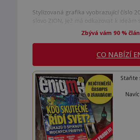
Stylizovaná grafika vyobrazující číslo 
slovo ZION, jež má odkazovat k ideám 
Zbývá vám 90
%
člán
CO NABÍZÍ
E
Staňte
Navíc