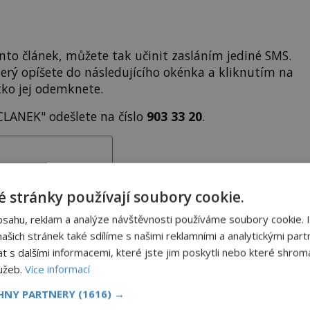
to článek, můžete tak učinit zasláním jediné SMS.
terý opíšete do následujícího okénka a kliknutím na
tko jej odemknete.
CLANEK" odešlete na číslo
903 33 20
.
EMKNOUT KÓDEM
 stránky používají soubory cookie.
bsahu, reklam a analýze návštěvnosti používáme soubory cookie. 
DPH. Službu technicky zajišťuje Airtoy a.s. Infolinka: 602 777 555,
ww.platmobilem.cz
šich stránek také sdílíme s našimi reklamními a analytickými partn
s dalšími informacemi, které jste jim poskytli nebo které shromá
lužeb.
Více informací
Sdílet na X
CHNY PARTNERY
(1616) →