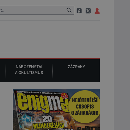
o původu.
7. srpna 1994
: Na americké městečko Oakville se z ne
NÁBOŽENSTVÍ
ZÁZRAKY
A OKULTISMUS