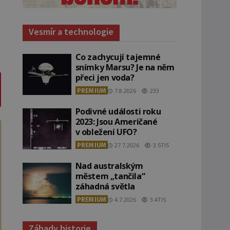
Vesmír a technologie
Co zachycují tajemné
snímky Marsu? Je na něm
přeci jen voda?
PREMIUM
7.8.2026
233
Podivné události roku
2023: Jsou Američané
v obležení UFO?
PREMIUM
27.7.2026
3.5TIS
Nad australským
městem „tančila“
záhadná světla
PREMIUM
4.7.2026
3.4TIS
Záhady historie