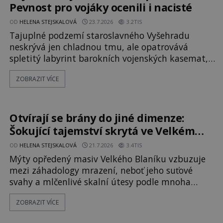
Pevnost pro vojáky ocenili i nacisté
OD
HELENA STEJSKALOVÁ
23.7.2026
3.2TIS
Tajuplné podzemí staroslavného Vyšehradu
neskrývá jen chladnou tmu, ale opatrovává
spletitý labyrint barokních vojenských kasemat,
zapomenuté chrámy a vzácné národní poklady.
ZOBRAZIT VÍCE
Hluboko uvnitř mohutné skály nad řekou Vltavou
pulzuje skrytá historie, která se dodnes úspěšně
vyhýbá shonu moderní metropole. Místo, ke
kterému se vážou nejstarší české mýty, ve svých
Otvírají se brány do jiné dimenze:
temných útrobách střeží monumentální
Šokující tajemství skrytá ve Velkém
Blaníku
OD
HELENA STEJSKALOVÁ
21.7.2026
3.4TIS
Mýty opředený masiv Velkého Blaníku vzbuzuje
mezi záhadology mrazení, neboť jeho suťové
svahy a mlčenlivé skalní útesy podle mnoha
svědectví fungují jako anomální zóny, kde
ZOBRAZIT VÍCE
selhává lidské vnímání času i prostoru. Geologické
anomálie hory nenechávají nikoho chladným a