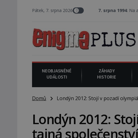
Pátek, 7. srpna 2026
7. srpna 1994
: Na americké měs
NEOBJASNĚNÉ
ZÁHADY
UDÁLOSTI
HISTORIE
Domů
Londýn 2012: Stojí v pozadí olympiá
Londýn 2012: Stoj
tajná společenství