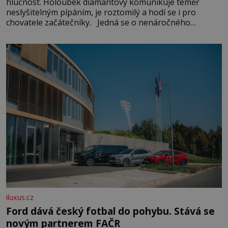
hlučnost. Holoubek diamantový komunikuje téměř
neslyšitelným pípáním, je roztomilý a hodí se i pro
chovatele začátečníky. Jedná se o nenáročného
klidného ptáčka, který většinu dne jen posedává. Hodně
času tráví na zemi, kde sbírá zbytky semínek Jeho
domovinou je prakticky celá Austrálie s výjimkou
pobřežní oblasti.
iluxus.cz
Ford dává český fotbal do pohybu. Stává se
novým partnerem FAČR