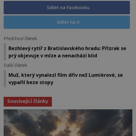
Sdílet na Facebooku
Sdílet na X
Předchozí článek
Bezhlavý rytíř z Bratislavského hradu: Přízrak se
prý objevuje v mlze a nenachází klid
Další článek
Muž, který vynalezl film dřív než Lumièrové, se
vypařil beze stopy
Související články