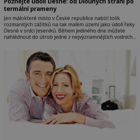
Poznejte údolí Desné: od Dlouhých strání po
termální prameny
Jen málokteré místo v České republice nabízí tolik
rozmanitých zážitků na tak malém území jako údolí řeky
Desné v srdci Jeseníků. Během jediného dne můžete
nahlédnout do útrob jedné z nejvýznamnějších vodních
elektráren v Evropě, vydat se na horské hřebeny, projet
se na koloběžce a den zakončit poznáváním památek ve
Velkých Losinách nebo v termálním