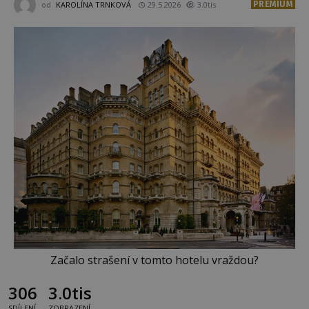
PREMIUM
od
KAROLÍNA TRNKOVÁ
29.5.2026
3.0tis
Začalo strašení v tomto hotelu vraždou?
306
3.0tis
SDÍLENÍ
ZOBRAZENÍ