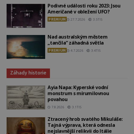
Podivné události roku 2023: Jsou
Američané v obležení UFO?
PREMIUM
27.7.2026
3.5TIS
Nad australským městem
„tančila“ záhadná světla
PREMIUM
4.7.2026
3.4TIS
Záhady historie
Ayia Napa: Kyperské vodní
monstrum s mírumilovnou
povahou
7.8.2026
3.1TIS
Ztracený hrob svatého Mikuláše:
Tajná výprava, která odnesla
nejslavnější relikvii do Itálie