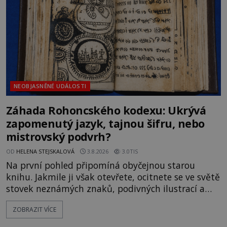
souhru okolností? Když antropolog Michail
Gerasimov (1907-1970) a
NEOBJASNĚNÉ UDÁLOSTI
Záhada Rohoncského kodexu: Ukrývá
zapomenutý jazyk, tajnou šifru, nebo
mistrovský podvrh?
OD
HELENA STEJSKALOVÁ
3.8.2026
3.0TIS
Na první pohled připomíná obyčejnou starou
knihu. Jakmile ji však otevřete, ocitnete se ve světě
stovek neznámých znaků, podivných ilustrací a
textu, který už téměř dvě století vzdoruje všem
ZOBRAZIT VÍCE
pokusům o rozluštění. Rohoncský kodex patří mezi
největší záhady evropských dějin a dodnes nikdo s