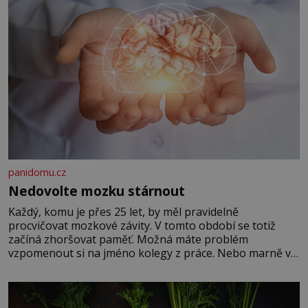
panidomu.cz
Nedovolte mozku stárnout
Každý, komu je přes 25 let, by měl pravidelně
procvičovat mozkové závity. V tomto období se totiž
začíná zhoršovat paměť. Možná máte problém
vzpomenout si na jméno kolegy z práce. Nebo marně v
paměti lovíte název knížky, kterou jste nedávno přečetli.
Je to opravdu tak, s věkem jako kdyby se paměť
rozhodla stávkovat. Cvičte