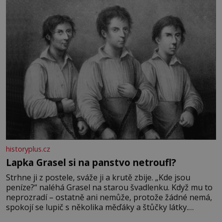
Její příběh je
historyplus.cz
Lapka Grasel si na panstvo netroufl?
Strhne ji z postele, sváže ji a krutě zbije. „Kde jsou
peníze?“ naléhá Grasel na starou švadlenku. Když mu to
neprozradí – ostatně ani nemůže, protože žádné nemá,
spokojí se lupič s několika měďáky a štůčky látky.
Zraněná žena pár dní nato umírá. Je to muž nebývale