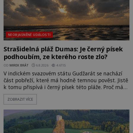
NEOBJASNĚNÉ UDÁLOSTI
Strašidelná pláž Dumas: Je černý písek
podhoubím, ze kterého roste zlo?
OD
MIREK BRÁT
6.8.2026
4.6TIS
V indickém svazovém státu Gudžarát se nachází
část pobřeží, které má hodně temnou pověst. Jistě
k tomu přispívá i černý písek této pláže. Proč má
pláž takové netypické zbarvení? Nakolik jsou
ZOBRAZIT VÍCE
pravdivé historky, že zde došlo k nevysvětlitelným
zmizením turistů? Ti, kteří se nebojí, nás mohou
následovat. Vstupujeme na pláž Dumas ve městě
Surat. Gu