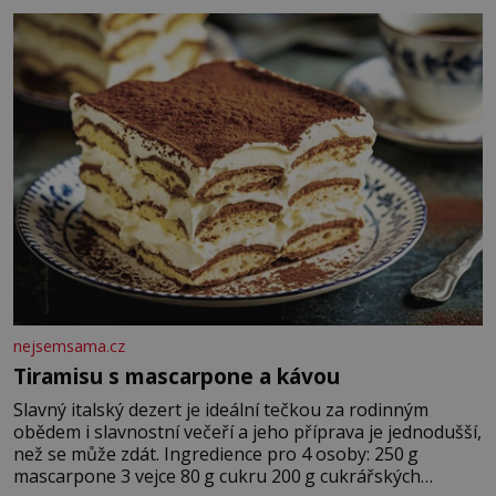
krutý. Jeho činy budí hrůzu ještě dlouho po jeho smrti
nejsemsama.cz
Tiramisu s mascarpone a kávou
Slavný italský dezert je ideální tečkou za rodinným
obědem i slavnostní večeří a jeho příprava je jednodušší,
než se může zdát. Ingredience pro 4 osoby: 250 g
mascarpone 3 vejce 80 g cukru 200 g cukrářských