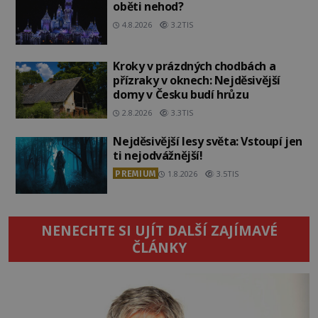
oběti nehod?
4.8.2026
3.2TIS
Kroky v prázdných chodbách a
přízraky v oknech: Nejděsivější
domy v Česku budí hrůzu
2.8.2026
3.3TIS
Nejděsivější lesy světa: Vstoupí jen
ti nejodvážnější!
PREMIUM
1.8.2026
3.5TIS
NENECHTE SI UJÍT DALŠÍ ZAJÍMAVÉ
ČLÁNKY