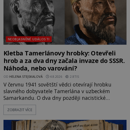
NEOBJASNĚNÉ UDÁLOSTI
Kletba Tamerlánovy hrobky: Otevřeli
hrob a za dva dny začala invaze do SSSR.
Náhoda, nebo varování?
OD
HELENA STEJSKALOVÁ
4.8.2026
2.8TIS
V červnu 1941 sovětští vědci otevírají hrobku
slavného dobyvatele Tamerlána v uzbeckém
Samarkandu. O dva dny později nacistické
Německo zahajuje operaci Barbarossa a napadá
ZOBRAZIT VÍCE
Sovětský svaz. Shoda dat je natolik zarážející, že se
rodí jedna z nejslavnějších „kleteb“ 20. století. Je
na legendě něco pravdy, nebo jde jen o fascinující