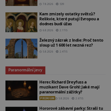
7.8.2026
539
Kam zmizely ostatky světců?
Relikvie, které putují Evropou a
dodnes budí úžas
6.8.2026
2.1TIS
Železný zázrak z Indie: Proč tento
sloup už 1 600 let nezná rez?
5.8.2026
2.4TIS
Paranormální jevy
Herec Richard Dreyfuss a
muzikant Dave Grohl: Jaké mají
paranormální zážitky?
PREMIUM
5.8.2026
2.6TIS
Hororové zábavní parky: Straší tu