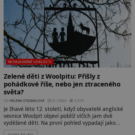
jistotou neví, kdo jej napsal, kdy vznikl ani co
vlastně vypráví. Rohoncský kodex se poprvé
objevuje v roce
NEOBJASNĚNÉ UDÁLOSTI
Zelené děti z Woolpitu: Přišly z
pohádkové říše, nebo jen ztraceného
světa?
OD
HELENA STEJSKALOVÁ
31.7.2026
3.2TIS
Je žhavé léto 12. století, když obyvatelé anglické
vesnice Woolpit objeví poblíž vlčích jam dvě
vyděšené děti. Na první pohled vypadají jako
každé jiné, až na jednu děsivou výjimku. Jejich