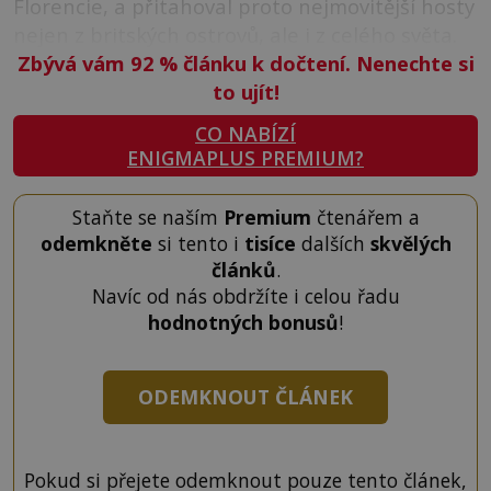
Florencie, a přitahoval proto nejmovitější hosty
nejen z britských ostrovů, ale i z celého světa.
Zbývá vám 92
%
článku k dočtení. Nenechte si
to ujít!
CO NABÍZÍ
ENIGMAPLUS PREMIUM?
Staňte se naším
Premium
čtenářem a
odemkněte
si tento i
tisíce
dalších
skvělých
článků
.
Navíc od nás obdržíte i celou řadu
hodnotných bonusů
!
ODEMKNOUT ČLÁNEK
Pokud si přejete odemknout pouze tento článek,