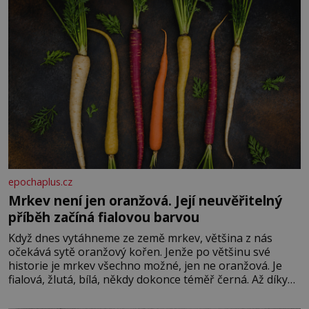
epochaplus.cz
Mrkev není jen oranžová. Její neuvěřitelný
příběh začíná fialovou barvou
Když dnes vytáhneme ze země mrkev, většina z nás
očekává sytě oranžový kořen. Jenže po většinu své
historie je mrkev všechno možné, jen ne oranžová. Je
fialová, žlutá, bílá, někdy dokonce téměř černá. Až díky
stovkám let pečlivého šlechtění se z ní stává zelenina,
bez které si českou zahradu ani nedokážeme představit.