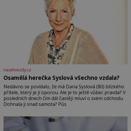
nasehvezdy.cz
Osamělá herečka Syslová všechno vzdala?
Nedávno se povídalo, že má Dana Syslová (80) blízkého
přítele, který je jí oporou. Ale je to ještě vůbec pravda? V
posledních dnech čím dál častěji mluví o svém odchodu.
Dohnala ji snad samota? Půs