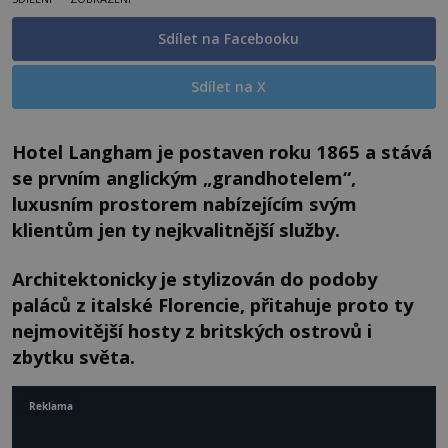
Sdílet na Facebooku
Sdílet na X
Hotel Langham je postaven roku 1865 a stává
se prvním anglickým „grandhotelem“,
luxusním prostorem nabízejícím svým
klientům jen ty nejkvalitnější služby.
Architektonicky je stylizován do podoby
paláců z italské Florencie, přitahuje proto ty
nejmovitější hosty z britských ostrovů i
zbytku světa.
Reklama