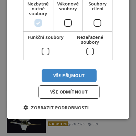
Nezbytně
Výkonové
Soubory
nutné
soubory
cílení
soubory
Funkční soubory
Nezařazené
soubory
VŠE PŘIJMOUT
VŠE ODMÍTNOUT
Vesmír a technologie
ZOBRAZIT PODROBNOSTI
Co zachycují tajemné snímky
Marsu? Je na něm přeci jen voda?
PREMIUM
7.8.2026
359