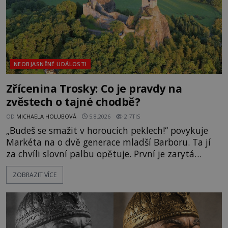
NEOBJASNĚNÉ UDÁLOSTI
Zřícenina Trosky: Co je pravdy na
zvěstech o tajné chodbě?
OD
MICHAELA HOLUBOVÁ
5.8.2026
2.7TIS
„Budeš se smažit v horoucích peklech!“ povykuje
Markéta na o dvě generace mladší Barboru. Ta jí
za chvíli slovní palbu opětuje. První je zarytá
katolička, druhá přesvědčená kališnice. A každá z
ZOBRAZIT VÍCE
nich se usídlí na jedné z věží slavného hradu
Trosky. Šlechtic Ota IV. z Bergova (1399–1452) patří
mezi vůdce protihusitského boje. Za manželku má
skutečně jistou