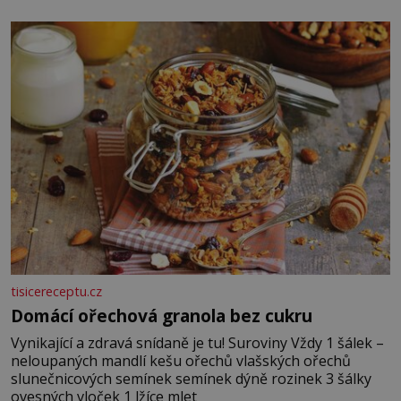
piškotů 250 ml silné kávy 2 lžíce amaretta kakao na
posypání Postup: Oddělte žloutky od bílků. Žloutky
vyšlehejte s cukrem do světlé pěny a postupně do nich
vmíchejte mascarpone, aby vznikl hladký
tisicereceptu.cz
Domácí ořechová granola bez cukru
Vynikající a zdravá snídaně je tu! Suroviny Vždy 1 šálek –
neloupaných mandlí kešu ořechů vlašských ořechů
slunečnicových semínek semínek dýně rozinek 3 šálky
ovesných vloček 1 lžíce mlet