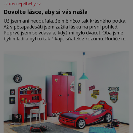
skutecnepribehy.cz
Dovolte lásce, aby si vás našla
Už jsem ani nedoufala, že mě něco tak krásného potká.
Až v pětapadesáti jsem zažila lásku na první pohled.
Poprvé jsem se vdávala, když mi bylo dvacet. Oba jsme
byli mladí a byl to tak říkajíc sňatek z rozumu. Rodiče nás
dali dohromady, Toník byl dobře zaopatřený mladý muž.
Manželství nám oběma moc nesvědčilo, brzy jsme zjistili,
že