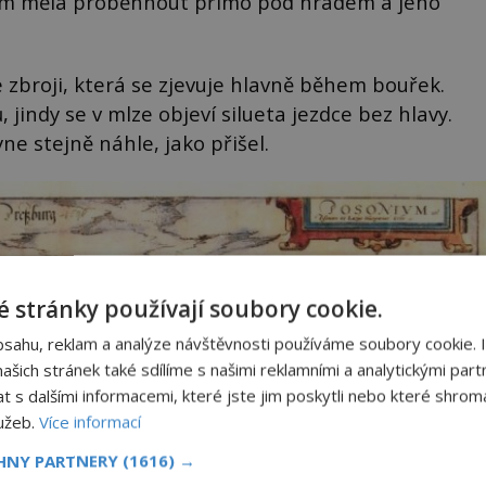
tětím měla proběhnout přímo pod hradem a jeho
é zbroji, která se zjevuje hlavně během bouřek.
 jindy se v mlze objeví silueta jezdce bez hlavy.
yne stejně náhle, jako přišel.
 stránky používají soubory cookie.
bsahu, reklam a analýze návštěvnosti používáme soubory cookie. 
šich stránek také sdílíme s našimi reklamními a analytickými partn
s dalšími informacemi, které jste jim poskytli nebo které shromá
lužeb.
Více informací
CHNY PARTNERY
(1616) →