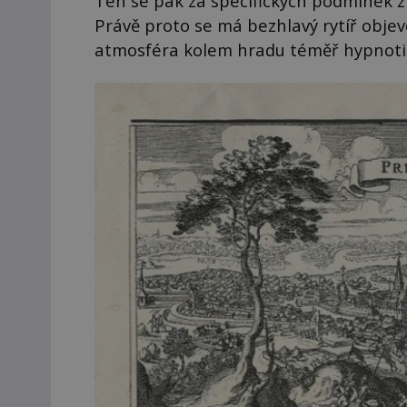
Ten se pak za specifických podmínek z
Právě proto se má bezhlavý rytíř objev
atmosféra kolem hradu téměř hypnoti