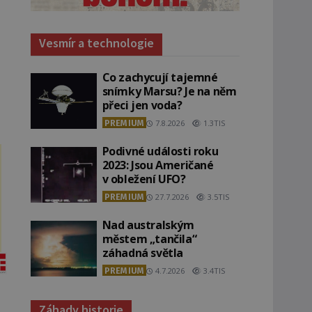
Vesmír a technologie
Co zachycují tajemné
snímky Marsu? Je na něm
přeci jen voda?
PREMIUM
7.8.2026
1.3TIS
Podivné události roku
2023: Jsou Američané
v obležení UFO?
PREMIUM
27.7.2026
3.5TIS
Nad australským
městem „tančila“
záhadná světla
PREMIUM
4.7.2026
3.4TIS
Záhady historie