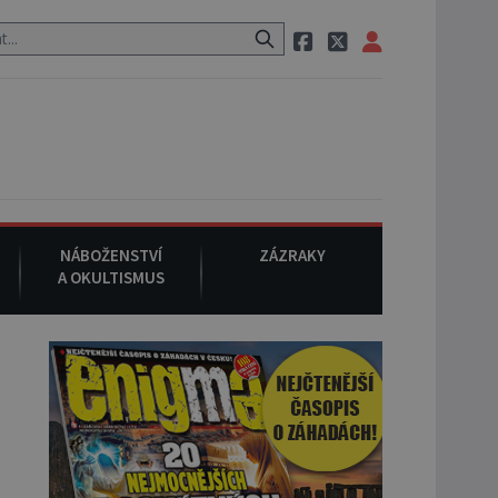
em po cestě utíká zvláštní psovitá šelma, údajně bájná čupakabra.
NÁBOŽENSTVÍ
ZÁZRAKY
A OKULTISMUS