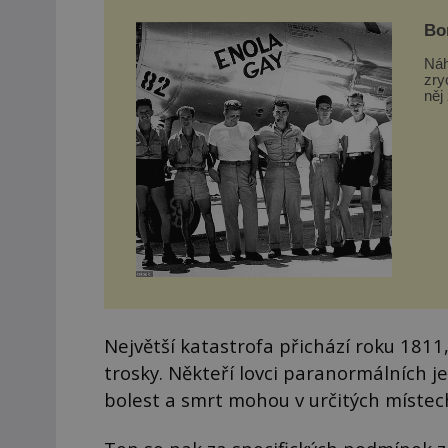
Bo
vst
Náh
zry
něj
nič
Největší katastrofa přichází roku 1811
trosky. Někteří lovci paranormálních je
bolest a smrt mohou v určitých místech