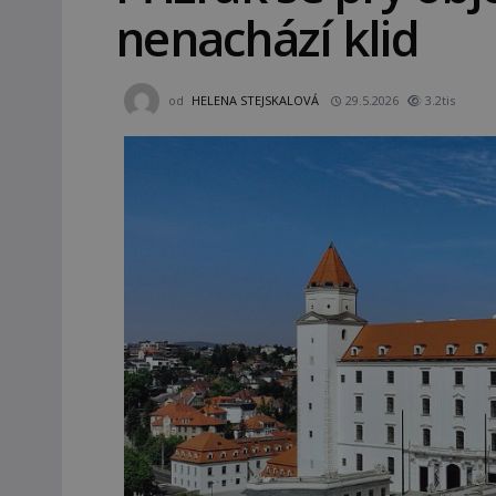
nenachází klid
od
HELENA STEJSKALOVÁ
29.5.2026
3.2tis