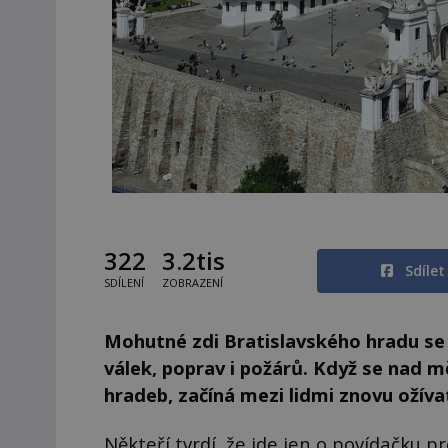
322
3.2tis
Sdíle
SDÍLENÍ
ZOBRAZENÍ
Mohutné zdi Bratislavského hradu se
válek, poprav i požárů. Když se nad 
hradeb, začíná mezi lidmi znovu ožíva
Někteří tvrdí, že jde jen o povídačku pr