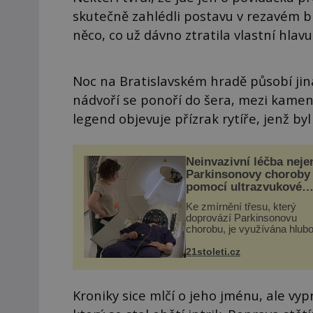
skutečně zahlédli postavu v rezavém b
něco, co už dávno ztratila vlastní hlavu
Noc na Bratislavském hradě působí jina
nádvoří se ponoří do šera, mezi kameny
legend objevuje přízrak rytíře, jenž by
Neinvazivní léčba neje
Parkinsonovy choroby
pomocí ultrazvukové
„helmy“
Ke zmírnění třesu, který
doprovází Parkinsonovu
chorobu, je využívána hlub
mozková stimulace, která 
vyžaduje vysoce invazivní
21stoleti.cz
zákrok. Ultrazvuk zase nen
vhodný k dostatečně přes
zacílení ...
Kroniky sice mlčí o jeho jménu, ale vypr