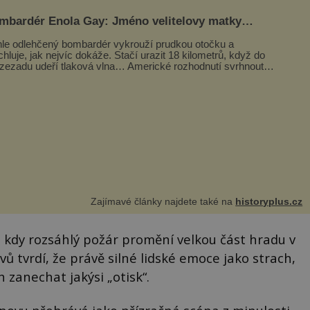
mbardér Enola Gay: Jméno velitelovy matky
oupilo do dějin
le odlehčený bombardér vykrouží prudkou otočku a
chluje, jak nejvíc dokáže. Stačí urazit 18 kilometrů, když do
 zezadu udeří tlaková vlna… Americké rozhodnutí svrhnout
ivou jadernou bombu ...
Zajímavé články najdete také na
historyplus.cz
, kdy rozsáhlý požár promění velkou část hradu v
vů tvrdí, že právě silné lidské emoce jako strach,
 zanechat jakýsi „otisk“.