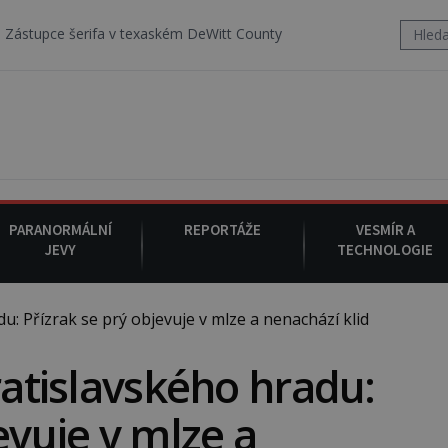
fa v texaském DeWitt County pořizuje video, na kterém před jeho voz
PARANORMÁLNÍ
REPORTÁŽE
VESMÍR A
JEVY
TECHNOLOGIE
u: Přízrak se prý objevuje v mlze a nenachází klid
ratislavského hradu:
evuje v mlze a