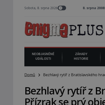
Sobota, 8. srpna 2026
8. srpna 2008
: Zástupce šeri
NEOBJASNĚNÉ
ZÁHADY
UDÁLOSTI
HISTORIE
Domů
Bezhlavý rytíř z Bratislavského hrad
Bezhlavý rytíř z B
Přízrak se prý obj