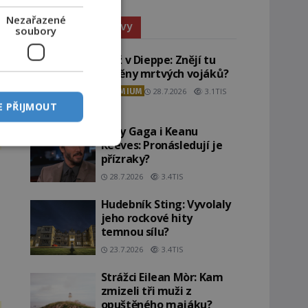
Nezařazené
Paranormální jevy
soubory
Pláž v Dieppe: Znějí tu
ozvěny mrtvých vojáků?
PREMIUM
28.7.2026
3.1TIS
E PŘIJMOUT
Lady Gaga i Keanu
Reeves: Pronásledují je
přízraky?
28.7.2026
3.4TIS
Hudebník Sting: Vyvolaly
jeho rockové hity
temnou sílu?
23.7.2026
3.4TIS
Strážci Eilean Mòr: Kam
zmizeli tři muži z
opuštěného majáku?