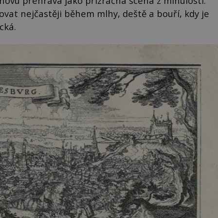
novu přehrává jako přízračná scéna z minulosti.
ovat nejčastěji během mlhy, deště a bouří, kdy je
cká.