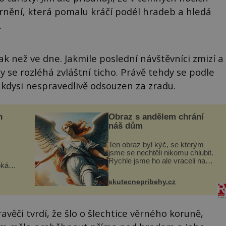
rnění, která pomalu kráčí podél hradeb a hledá
.
k než ve dne. Jakmile poslední návštěvníci zmizí a
 se rozléhá zvláštní ticho. Právě tehdy se podle
l kdysi nespravedlivě odsouzen za zradu.
n
Obraz s andělem chrání
náš dům
Ten obraz byl kýč, se kterým
jsme se nechtěli nikomu chlubit.
Rychle jsme ho ale vraceli na
oká
jeho místo. S manželem Vaškem
však
jsme si pořídili chaloupku, takový
skutecnepribehy.cz
domek na severu Čech, kde
í
jsme si naplánova...
nému
avěči tvrdí, že šlo o šlechtice věrného koruně,