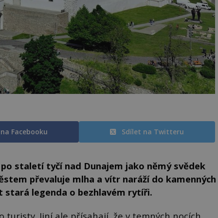
t na Facebooku
Sdílet na Twitteru
 po staletí tyčí nad Dunajem jako němý svědek
městem převaluje mlha a vítr naráží do kamenných
t stará legenda o bezhlavém rytíři.
o turisty. Jiní ale přísahají, že v temných nocích