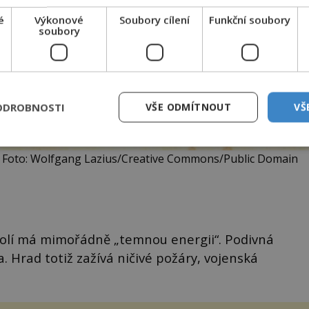
é
Výkonové
Soubory cílení
Funkční soubory
soubory
ODROBNOSTI
VŠE ODMÍTNOUT
VŠ
3. Foto: Wolfgang Lazius/Creative Commons/Public Domain
kolí má mimořádně „temnou energii“. Podivná
ta. Hrad totiž zažívá ničivé požáry, vojenská