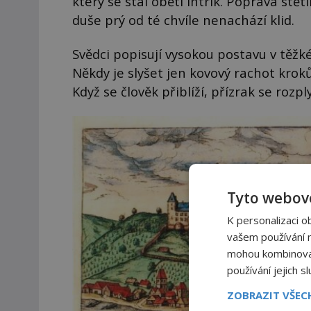
který se stal obětí intrik. Poprava s
duše prý od té chvíle nenachází klid.
Svědci popisují vysokou postavu v těžk
Někdy je slyšet jen kovový rachot kroků,
Když se člověk přiblíží, přízrak se rozpl
Tyto webové
K personalizaci o
vašem používání na
mohou kombinovat 
používání jejich s
ZOBRAZIT VŠE