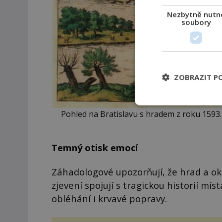
Nezbytně nutn
soubory
ZOBRAZIT P
Pohled na Bratislavu s hradem z roku 159
Temný otisk emocí
Záhadologové upozorňují, že hrad a o
zjevení spojují s tragickou historií mís
obléhání i krvavé popravy.