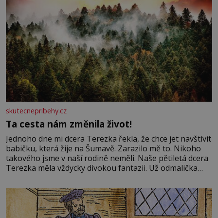
skutecnepribehy.cz
Ta cesta nám změnila život!
Jednoho dne mi dcera Terezka řekla, že chce jet navštívit
babičku, která žije na Šumavě. Zarazilo mě to. Nikoho
takového jsme v naší rodině neměli. Naše pětiletá dcera
Terezka měla vždycky divokou fantazii. Už odmalička
milovala svět pohádek. Každou chvilku mi říkala, že se jí
zdálo o jednorožcích, krásných princeznách, statečných
rytířích a létajících dracích.