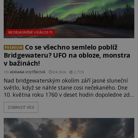
NEOBJASNĚNÉ UDÁLOSTI
Co se všechno semlelo poblíž
PREMIUM
Bridgewateru? UFO na obloze, monstra
v bažinách!
OD
ADRIANA VOJTÍŠKOVÁ
8.8.2026
2.7TIS
Nad bridgewaterským okolím září jasné sluneční
světlo, když se náhle stane cosi nečekaného. Dne
10. května roku 1760 v deset hodin dopoledne zde
dojde k vůbec prvnímu historicky doloženému
ZOBRAZIT VÍCE
přeletu UFO. Podle záznamů vyzařuje takové
světlo, že vypadá jako „koule hořícího ohně“. Jde
jen o nějaký optický klam, nebo se zde skutečně
právě vznáší mimozemská loď