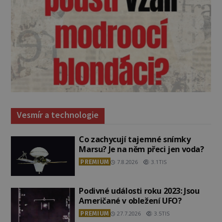
Vesmír a technologie
Co zachycují tajemné snímky
Marsu? Je na něm přeci jen voda?
PREMIUM
7.8.2026
3.1TIS
Podivné události roku 2023: Jsou
Američané v obležení UFO?
PREMIUM
27.7.2026
3.5TIS