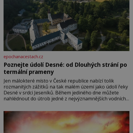
epochanacestach.cz
Poznejte údolí Desné: od Dlouhých strání po
termální prameny
Jen málokteré místo v České republice nabízí tolik
rozmanitých zážitků na tak malém území jako údolí řeky
Desné v srdci Jeseníků. Během jediného dne můžete
nahlédnout do útrob jedné z nejvýznamnějších vodních
elektráren v Evropě, vydat se na horské hřebeny, projet
se na koloběžce a den zakončit poznáváním památek ve
Velkých Losinách nebo v termálním