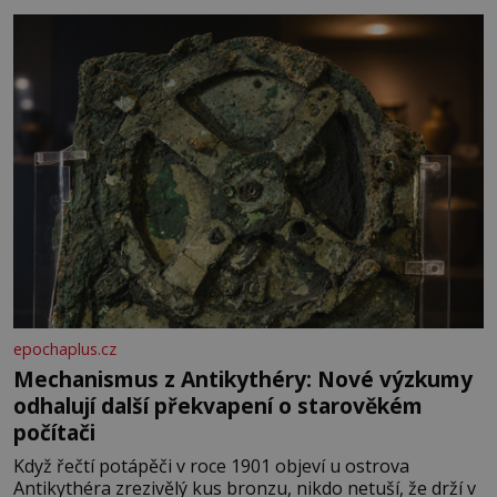
epochaplus.cz
Mechanismus z Antikythéry: Nové výzkumy
odhalují další překvapení o starověkém
počítači
Když řečtí potápěči v roce 1901 objeví u ostrova
Antikythéra zrezivělý kus bronzu, nikdo netuší, že drží v