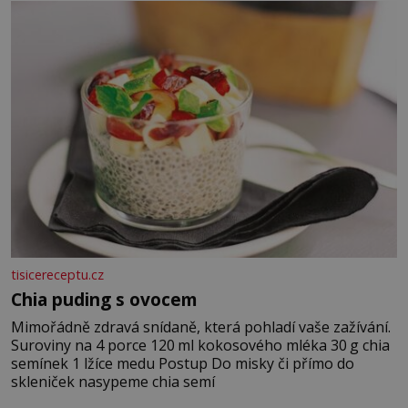
jarní cibulku ✿ 1 lžíci sezamových semínek
tisicereceptu.cz
Chia puding s ovocem
Mimořádně zdravá snídaně, která pohladí vaše zažívání.
Suroviny na 4 porce 120 ml kokosového mléka 30 g chia
semínek 1 lžíce medu Postup Do misky či přímo do
skleniček nasypeme chia semí