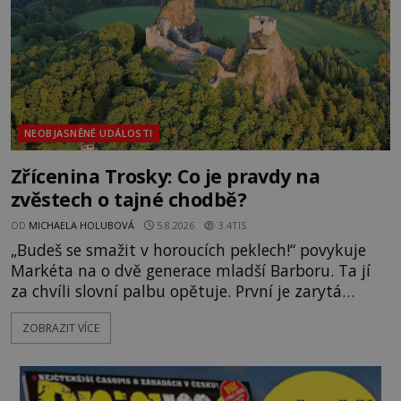
NEOBJASNĚNÉ UDÁLOSTI
Zřícenina Trosky: Co je pravdy na
zvěstech o tajné chodbě?
OD
MICHAELA HOLUBOVÁ
5.8.2026
3.4TIS
„Budeš se smažit v horoucích peklech!“ povykuje
Markéta na o dvě generace mladší Barboru. Ta jí
za chvíli slovní palbu opětuje. První je zarytá
katolička, druhá přesvědčená kališnice. A každá z
ZOBRAZIT VÍCE
nich se usídlí na jedné z věží slavného hradu
Trosky. Šlechtic Ota IV. z Bergova (1399–1452) patří
mezi vůdce protihusitského boje. Za manželku má
skutečně jistou