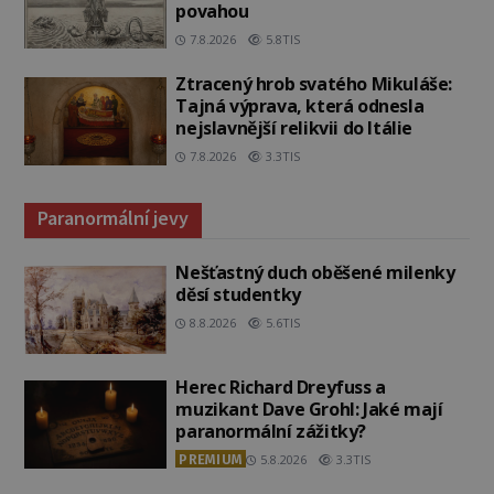
povahou
7.8.2026
5.8TIS
Ztracený hrob svatého Mikuláše:
Tajná výprava, která odnesla
nejslavnější relikvii do Itálie
7.8.2026
3.3TIS
Paranormální jevy
Nešťastný duch oběšené milenky
děsí studentky
8.8.2026
5.6TIS
Herec Richard Dreyfuss a
muzikant Dave Grohl: Jaké mají
paranormální zážitky?
PREMIUM
5.8.2026
3.3TIS