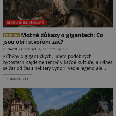
NEOBJASNĚNÉ UDÁLOSTI
Možné důkazy o gigantech: Co
PREMIUM
jsou obří stvoření zač?
OD
KAROLÍNA TRNKOVÁ
10.8.2026
737
Příběhy o gigantických, lidem podobných
bytostech najdeme téměř v každé kultuře, a i dnes
se čas od času některý vynoří. Vedle legend ale
existuje také mnoho artefaktů, staveb či dokonce
ZOBRAZIT VÍCE
očitých svědectví, které údajně dokazují, že obři
žili a dost možná stále žijí mezi námi.
Prozkoumejte je společně s ENIGMOU! [gallery
ids="169494,169495,169496,169498,169499,169500,