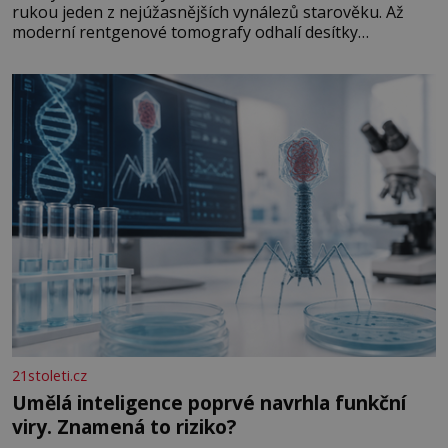
rukou jeden z nejúžasnějších vynálezů starověku. Až
moderní rentgenové tomografy odhalí desítky
ozubených kol ukrytých uvnitř. Mechanismus z
Antikythéry je dnes považován za nejstarší známý
analogový počítač na světě. Přesto ani po více než sto
letech výzkumu
21stoleti.cz
Umělá inteligence poprvé navrhla funkční
viry. Znamená to riziko?