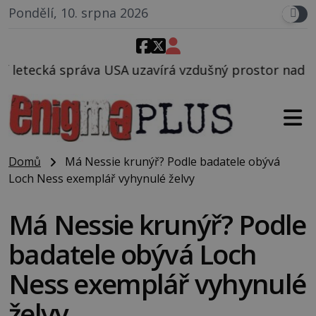
Pondělí, 10. srpna 2026
zavírá vzdušný prostor nad Oblastí 51, mohlo to sou
Domů
Má Nessie krunýř? Podle badatele obývá
Loch Ness exemplář vyhynulé želvy
Má Nessie krunýř? Podle
badatele obývá Loch
Ness exemplář vyhynulé
želvy