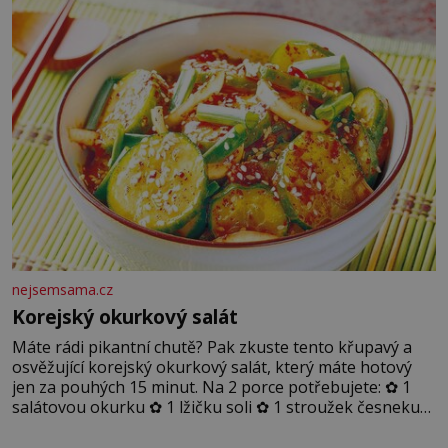
nejsemsama.cz
Korejský okurkový salát
Máte rádi pikantní chutě? Pak zkuste tento křupavý a
osvěžující korejský okurkový salát, který máte hotový
jen za pouhých 15 minut. Na 2 porce potřebujete: ✿ 1
salátovou okurku ✿ 1 lžičku soli ✿ 1 stroužek česneku
✿ 1 lžíci sójové omáčky ✿ 1 lžíci rýžového octa ✿ 1 lžičku
sezamového oleje ✿ 1 lžičku chilli ✿ 1 lžičku cukru ✿ 1