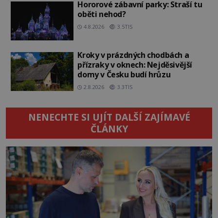
Hororové zábavní parky: Straší tu
oběti nehod?
4.8.2026
3.5TIS
Kroky v prázdných chodbách a
přízraky v oknech: Nejděsivější
domy v Česku budí hrůzu
2.8.2026
3.3TIS
NENECHTE SI UJÍT DALŠÍ ZAJÍMAVÉ
ČLÁNKY