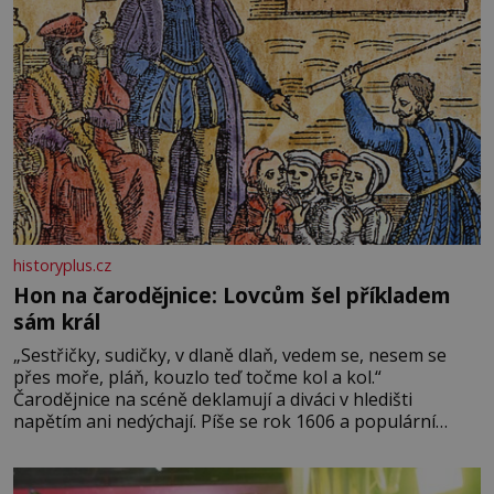
historyplus.cz
Hon na čarodějnice: Lovcům šel příkladem
sám král
„Sestřičky, sudičky, v dlaně dlaň, vedem se, nesem se
přes moře, pláň, kouzlo teď točme kol a kol.“
Čarodějnice na scéně deklamují a diváci v hledišti
napětím ani nedýchají. Píše se rok 1606 a populární
anglický dramatik William Shakespeare uvádí svou
Tragédii o Macbethovi. Napsal ji pro krále Jakuba I., jenž
v roce 1603 vystřídal