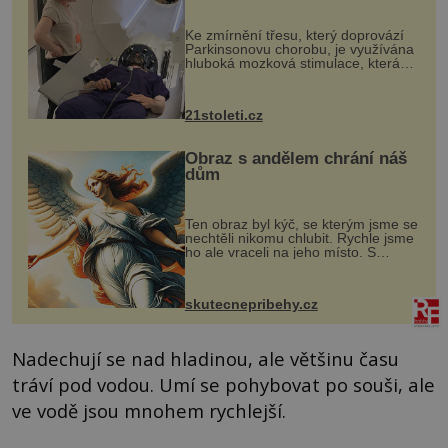
pomocí ultrazvukové
„helmy“
Ke zmírnění třesu, který doprovází
Parkinsonovu chorobu, je využívána
hluboká mozková stimulace, která
však vyžaduje vysoce invazivní
zákrok. Ultrazvuk zase není vhodný
k dostatečně přesnému zacílení ...
21stoleti.cz
Obraz s andělem chrání náš
dům
Ten obraz byl kýč, se kterým jsme se
nechtěli nikomu chlubit. Rychle jsme
ho ale vraceli na jeho místo. S
manželem Vaškem jsme si pořídili
chaloupku, takový domek na severu
Čech, kde jsme si naplánova...
skutecnepribehy.cz
Nadechují se nad hladinou, ale většinu času
tráví pod vodou. Umí se pohybovat po souši, ale
ve vodě jsou mnohem rychlejší.