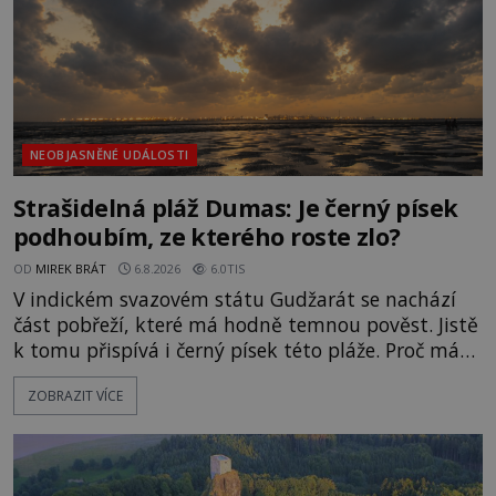
NEOBJASNĚNÉ UDÁLOSTI
Strašidelná pláž Dumas: Je černý písek
podhoubím, ze kterého roste zlo?
OD
MIREK BRÁT
6.8.2026
6.0TIS
V indickém svazovém státu Gudžarát se nachází
část pobřeží, které má hodně temnou pověst. Jistě
k tomu přispívá i černý písek této pláže. Proč má
pláž takové netypické zbarvení? Nakolik jsou
ZOBRAZIT VÍCE
pravdivé historky, že zde došlo k nevysvětlitelným
zmizením turistů? Ti, kteří se nebojí, nás mohou
následovat. Vstupujeme na pláž Dumas ve městě
Surat. Gu