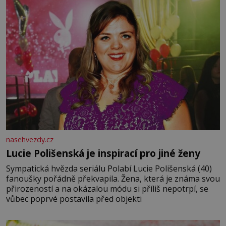
nasehvezdy.cz
Lucie Polišenská je inspirací pro jiné ženy
Sympatická hvězda seriálu Polabí Lucie Polišenská (40)
fanoušky pořádně překvapila. Žena, která je známa svou
přirozeností a na okázalou módu si příliš nepotrpí, se
vůbec poprvé postavila před objekti