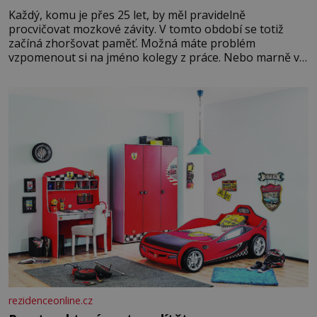
Každý, komu je přes 25 let, by měl pravidelně
procvičovat mozkové závity. V tomto období se totiž
začíná zhoršovat paměť. Možná máte problém
vzpomenout si na jméno kolegy z práce. Nebo marně v
paměti lovíte název knížky, kterou jste nedávno přečetli.
Je to opravdu tak, s věkem jako kdyby se paměť
rozhodla stávkovat. Cvičte
rezidenceonline.cz