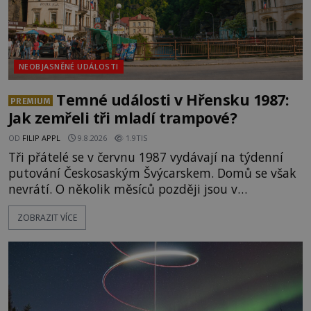
NEOBJASNĚNÉ UDÁLOSTI
Temné události v Hřensku 1987:
PREMIUM
Jak zemřeli tři mladí trampové?
OD
FILIP APPL
9.8.2026
1.9TIS
Tři přátelé se v červnu 1987 vydávají na týdenní
putování Českosaským Švýcarskem. Domů se však
nevrátí. O několik měsíců později jsou v
nepřístupných skalách u Hřenska nalezeny jejich
ZOBRAZIT VÍCE
kostry – a s nimi stopy, které se jen obtížně slučují
s nešťastnou náhodou. Zabil mladé trampy
přírodní živel, neznámý útočník, nebo někdo, koho
tehdejší režim nechtěl odhalit? [gallery
ids="171131,171132,1711