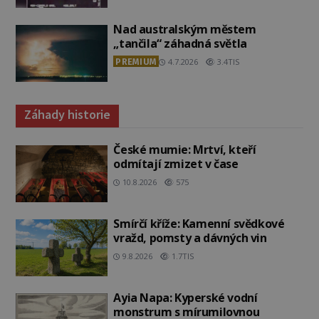
Nad australským městem
„tančila“ záhadná světla
PREMIUM
4.7.2026
3.4TIS
Záhady historie
České mumie: Mrtví, kteří
odmítají zmizet v čase
10.8.2026
575
Smírčí kříže: Kamenní svědkové
vražd, pomsty a dávných vin
9.8.2026
1.7TIS
Ayia Napa: Kyperské vodní
monstrum s mírumilovnou