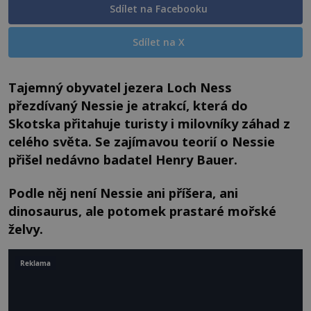
Sdílet na Facebooku
Sdílet na X
Tajemný obyvatel jezera Loch Ness
přezdívaný Nessie je atrakcí, která do
Skotska přitahuje turisty i milovníky záhad z
celého světa. Se zajímavou teorií o Nessie
přišel nedávno badatel Henry Bauer.
Podle něj není Nessie ani příšera, ani
dinosaurus, ale potomek prastaré mořské
želvy.
Reklama