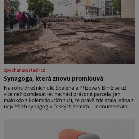
epochanacestach.cz
Synagoga, která znovu promlouvá
Na rohu dnešních ulic Spálená a Přízova v Brně se už
více než osmdesát let nachází prázdná parcela. Jen
málokdo z kolemjdoucích tuší, že právě zde stála jedna z
největších synagog v českých zemích – monumentální
stavba, která byla po desetiletí symbolem sebevědomé a
prosperující židovské komunity. Brněnská Velká
synagoga byla slavnostně otevřena v roce