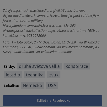
Zdroje informací:
en.wikipedia.org/wiki/Sound_barrier,
defensemedianetwork.com/stories/wartime-jet-pilot-said-he-flew-
faster-than-sound, military-
history.fandom.com/wiki/Messerschmitt_Me_262,
airandspace.si.edu/collection-objects/messerschmitt-me-163b-1a-
komet/nasm_A19530072000
Foto: 1 – foto autor, 2 - Michael Dolan, CC BY 2.0 , via Wikimedia
Commons, 3 - USAF, Public domain, via Wikimedia Commons, 4 -
NASA, Public domain, via Wikimedia Commons
druhá světová válka
konspirace
Štítky:
letadlo
technika
zvuk
Německo
USA
Lokalita:
Sdílet na Facebooku