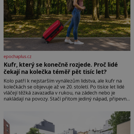
epochaplus.cz
Kufr, který se konečně rozjede. Proč lidé
čekají na kolečka téměř pět tisíc let?
Kolo patří k nejstarším vynálezům lidstva, ale kufr na
kolečkách se objevuje až ve 20. století. Po tisíce let lidé
vláčejí těžká zavazadla v rukou, na zádech nebo je
nakládají na povozy. Stačí přitom jediný nápad, připevnit
ke kufru kolečka. Jenže právě ten nikdo dlouho
nedostane. Až jednou se na letišti ozve věta, která změní