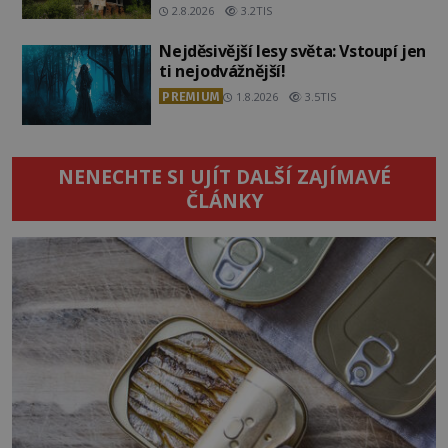
2.8.2026
3.2TIS
Nejděsivější lesy světa: Vstoupí jen
ti nejodvážnější!
PREMIUM
1.8.2026
3.5TIS
NENECHTE SI UJÍT DALŠÍ ZAJÍMAVÉ
ČLÁNKY