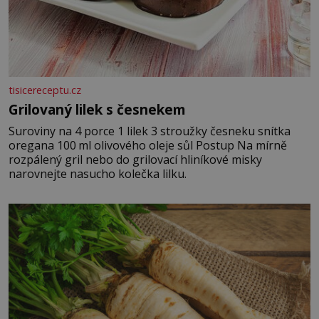
tisicereceptu.cz
Grilovaný lilek s česnekem
Suroviny na 4 porce 1 lilek 3 stroužky česneku snítka
oregana 100 ml olivového oleje sůl Postup Na mírně
rozpálený gril nebo do grilovací hliníkové misky
narovnejte nasucho kolečka lilku.