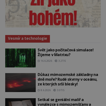
Vesmír a technologie
Svět jako počítačová simulace!
Žijeme v Matrixu?
16.6.2026
3.2TIS
Důkaz mimozemské základny na
dně moře? Rudé skvrny v oceánu,
ze kterých srší blesky!
8.6.2026
3.0TIS
Setkal se geniální malíř a
vynálezce s mimozemšťany a