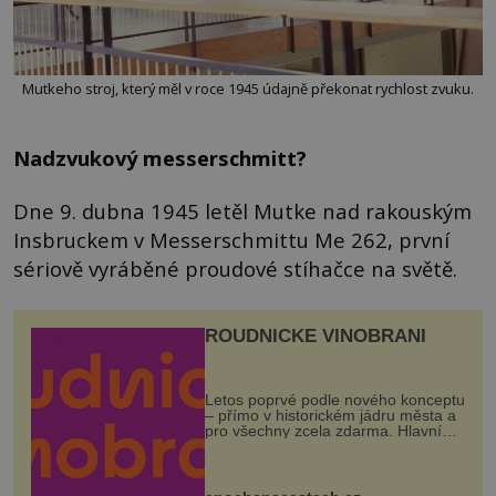
Mutkeho stroj, který měl v roce 1945 údajně překonat rychlost zvuku.
Nadzvukový messerschmitt?
Dne 9. dubna 1945 letěl Mutke nad rakouským
Insbruckem v Messerschmittu Me 262, první
sériově vyráběné proudové stíhačce na světě.
ROUDNICKÉ VINOBRANÍ
Letos poprvé podle nového konceptu
– přímo v historickém jádru města a
pro všechny zcela zdarma. Hlavní
program se odehraje na Karlově a
Husově náměstí. Návštěvníci se
mohou těšit na víno, burčák, pes...