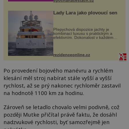
epochanacestach.cz
Lady Lara jako plovoucí sen
Přepychová dispozice jachty je
kombinací luxusu s praktickým a
efektivním. Dokonalost v každém
detailu představuje značka Fendi
Casa, kterou byly vybaveny její
paluby. Monacký přístav nabízí
každoročn...
rezidenceonline.cz
Po provedení bojového manévru a rychlém
klesání měl stroj nabírat stále vyšší a vyšší
rychlost, až se prý nakonec rychloměr zastavil
na hodnotě 1100 km za hodinu.
Zároveň se letadlo chovalo velmi podivně, což
později Mutke přičítal právě faktu, že dosáhl
nadzvukové rychlosti, byť samozřejmě jen