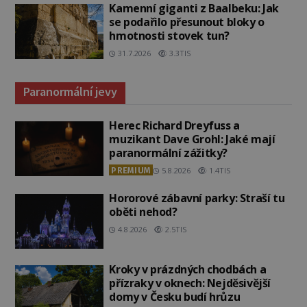
Kamenní giganti z Baalbeku: Jak
se podařilo přesunout bloky o
hmotnosti stovek tun?
31.7.2026
3.3TIS
Paranormální jevy
Herec Richard Dreyfuss a
muzikant Dave Grohl: Jaké mají
paranormální zážitky?
PREMIUM
5.8.2026
1.4TIS
Hororové zábavní parky: Straší tu
oběti nehod?
4.8.2026
2.5TIS
Kroky v prázdných chodbách a
přízraky v oknech: Nejděsivější
domy v Česku budí hrůzu