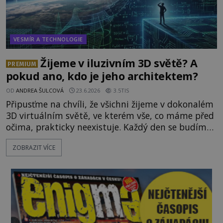
VESMÍR A TECHNOLOGIE
Žijeme v iluzivním 3D světě? A
PREMIUM
pokud ano, kdo je jeho architektem?
OD
ANDREA ŠULCOVÁ
23.6.2026
3.5TIS
Připusťme na chvíli, že všichni žijeme v dokonalém
3D virtuálním světě, ve kterém vše, co máme před
očima, prakticky neexistuje. Každý den se budíme
do počítačové simulace, která je do určité míry k
ZOBRAZIT VÍCE
nerozeznání od skutečného světa. Tato
představa může znít jako námět sci-fi filmu, ve
skutečnosti však jde o seriózní filozofickou hypoté