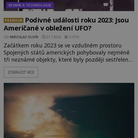
VESMÍR A TECHNOLOGIE
Podivné události roku 2023: Jsou
PREMIUM
Američané v obležení UFO?
OD
MIROSLAV OLIVÍK
27.7.2026
3.5TIS
Začátkem roku 2023 se ve vzdušném prostoru
Spojených států amerických pohybovaly nejméně
tři neznámé objekty, které byly později sestřeleny.
Do dnešních dnů nebyly trosky těchto létajících
ZOBRAZIT VÍCE
těles objeveny. Je možné, že šlo o nějaké nové
armádní výzkumné technologie? Nebo snad byly
mimozemského původu? Dne 4. února roku 2023
vydává