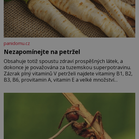
panidomu.cz
Nezapomínejte na petržel
Obsahuje totiž spoustu zdraví prospěšných látek, a
dokonce je považována za tuzemskou superpotravinu.
Zázrak plný vitaminů V petrželi najdete vitaminy B1, B2,
B3, B6, provitamin A, vitamin E a velké množství
vitamínu C (nejvíce ho má nať, dokonce třikrát více než
pomeranč, v kořeni je také, ale je ho desetkrát méně), a
kyselinu listovou. Ale