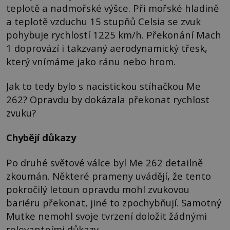
teplotě a nadmořské výšce. Při mořské hladině
a teplotě vzduchu 15 stupňů Celsia se zvuk
pohybuje rychlostí 1225 km/h. Překonání Mach
1 doprovází i takzvaný aerodynamický třesk,
který vnímáme jako ránu nebo hrom.
Jak to tedy bylo s nacistickou stíhačkou Me
262? Opravdu by dokázala překonat rychlost
zvuku?
Chybějí důkazy
Po druhé světové válce byl Me 262 detailně
zkoumán. Některé prameny uvádějí, že tento
pokročilý letoun opravdu mohl zvukovou
bariéru překonat, jiné to zpochybňují. Samotný
Mutke nemohl svoje tvrzení doložit žádnými
relevantními důkazy.