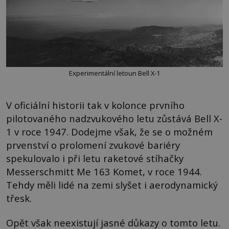
Experimentální letoun Bell X-1
V oficiální historii tak v kolonce prvního
pilotovaného nadzvukového letu zůstává Bell X-
1 v roce 1947. Dodejme však, že se o možném
prvenství o prolomení zvukové bariéry
spekulovalo i při letu raketové stíhačky
Messerschmitt Me 163 Komet, v roce 1944.
Tehdy měli lidé na zemi slyšet i aerodynamický
třesk.
Opět však neexistují jasné důkazy o tomto letu.