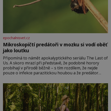
epochalnisvet.cz
Mikroskopičtí predátoři v mozku si vodí oběť
jako loutku
Připomíná to námět apokalyptického seriálu The Last of
Us. A skoro mrazí při představě, že podobné horory
probíhají v přírodě běžně – s tím rozdílem, že nejde
pouze o infekce parazitickou houbou a že predátor
dokáže ovládat jen vývojově nesrovnatelně jednodušší
živočichy, než je člověk. Najít skutečné zombie není nic
nemožného ani v naší přírodě.