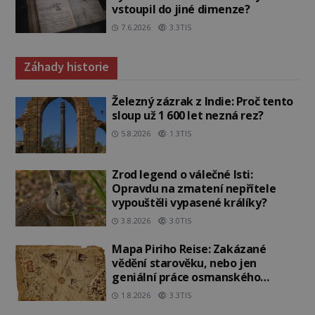
vstoupil do jiné dimenze?
7.6.2026
3.3TIS
Záhady historie
Železný zázrak z Indie: Proč tento
sloup už 1 600 let nezná rez?
5.8.2026
1.3TIS
Zrod legend o válečné lsti:
Opravdu na zmatení nepřítele
vypouštěli vypasené králíky?
3.8.2026
3.0TIS
Mapa Piriho Reise: Zakázané
vědění starověku, nebo jen
geniální práce osmanského
admirála?
1.8.2026
3.3TIS