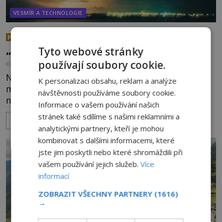
VESMÍR A TECHNOLOGIE
Nad australským městem
PREMIUM
„tančila“ záhadná světla
Tyto webové stránky
používají soubory cookie.
OD
EVA SOUKUPOVÁ
4.7.2026
3.4TIS
Noční oblohu nad okrajem severoaustralského
K personalizaci obsahu, reklam a analýze
města Darwin rozzářila záhadná světla
návštěvnosti používáme soubory cookie.
neznámého původu. Modré světelné koule byly
Informace o vašem používání našich
viditelné nejméně dvacet minut, během nichž se
stránek také sdílíme s našimi reklamními a
ZOBRAZIT VÍCE
opakovaně objevovaly a zase mizely. Svědek, který
analytickými partnery, kteří je mohou
úkaz zachytil na mobilní telefon, se domnívá, že
kombinovat s dalšími informacemi, které
mohlo jít o návštěvu ze světa duchů. Záhadný
jste jim poskytli nebo které shromáždili při
záznam okamžitě rozpoutal deb
vašem používání jejich služeb.
Více
informací
ZOBRAZIT VŠECHNY PARTNERY
(1616)
→