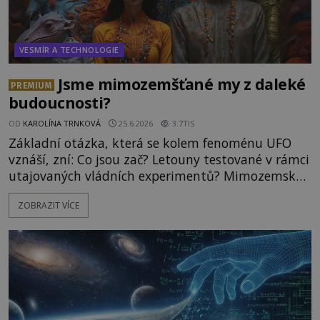
VESMÍR A TECHNOLOGIE
Jsme mimozemšťané my z daleké
PREMIUM
budoucnosti?
OD
KAROLÍNA TRNKOVÁ
25.6.2026
3.7TIS
Základní otázka, která se kolem fenoménu UFO
vznáší, zní: Co jsou zač? Letouny testované v rámci
utajovaných vládních experimentů? Mimozemské
vesmírné lodě plnící na Zemi nám neznámý úkol?
ZOBRAZIT VÍCE
Skokani mezi dimenzemi, putující po mostech
skrze reality do paralelních světů? O všech těchto
možnostech již desítky let vzrušeně diskutují
vědci, ufologo