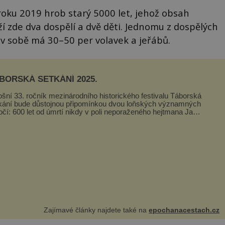
roku 2019 hrob starý 5000 let, jehož obsah
 zde dva dospělí a dvě děti. Jednomu z dospělých
 v sobě má 30–50 per volavek a jeřábů.
BORSKÁ SETKÁNÍ 2025.
ošní 33. ročník mezinárodního historického festivalu Táborská
kání bude důstojnou připomínkou dvou loňských významných
očí: 600 let od úmrtí nikdy v poli neporaženého hejtmana Jana
y z Tr...
Zajímavé články najdete také na
epochanacestach.cz