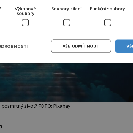
é
Výkonové
Soubory cílení
Funkční soubory
soubory
ODROBNOSTI
VŠE ODMÍTNOUT
VŠ
 posmrtný život? FOTO: Pixabay
m