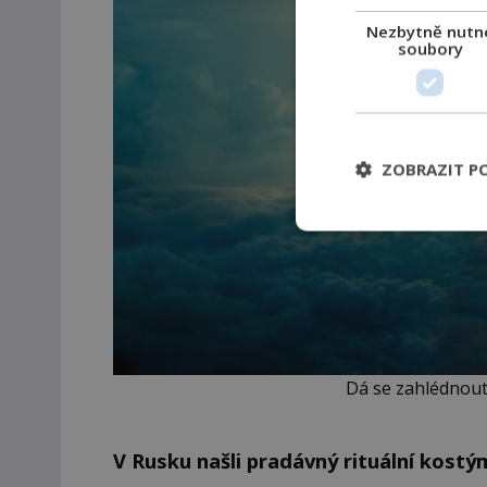
Nezbytně nutn
soubory
ZOBRAZIT P
Dá se zahlédnout
V Rusku našli pradávný rituální kostý