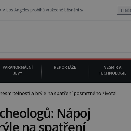
es probíhá vražedné běsnění satanistického gangu vedeného Charle
PARANORMÁLNÍ
REPORTÁŽE
VESMÍR A
JEVY
TECHNOLOGIE
esmrtelnosti a brýle na spatření posmrtného života!
rcheologů: Nápoj
rýle na spatření