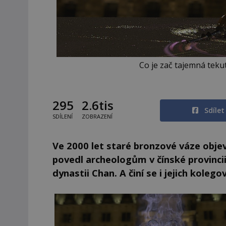
Co je zač tajemná teku
295
2.6tis
Sdíle
SDÍLENÍ
ZOBRAZENÍ
Ve 2000 let staré bronzové váze objev
povedl archeologům v čínské provincii 
dynastii Chan. A činí se i jejich koleg