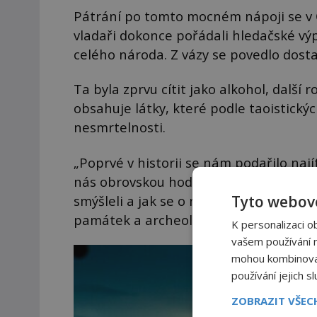
Pátrání po tomto mocném nápoji se v Čí
vladaři dokonce pořádali hledačské výp
celého národa. Z vázy se povedlo dostat
Ta byla zprvu cítit jako alkohol, další
obsahuje látky, které podle taoistickýc
nesmrtelnosti.
„Poprvé v historii se nám podařilo nají
nás obrovskou hodnotu a poslouží k vý
Tyto webové
smýšleli a jak se o ni pokoušeli,“ řekl S
památek a archeologie.
K personalizaci o
vašem používání na
mohou kombinovat 
používání jejich s
ZOBRAZIT VŠE