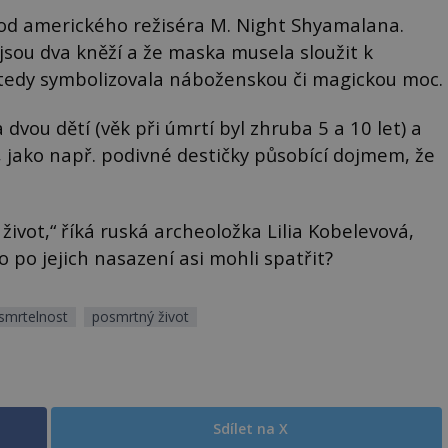
od amerického režiséra M. Night Shyamalana.
jsou dva kněží a že maska musela sloužit k
 tedy symbolizovala náboženskou či magickou moc.
dvou dětí (věk při úmrtí byl zhruba 5 a 10 let) a
, jako např. podivné destičky působící dojmem, že
život,“ říká ruská archeoložka Lilia Kobelevová,
 po jejich nasazení asi mohli spatřit?
smrtelnost
posmrtný život
Sdílet na X