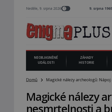
Neděle, 9. srpna 2026
9. srpna 1969
: V Los Angel
NEOBJASNĚNÉ
ZÁHADY
UDÁLOSTI
HISTORIE
Domů
Magické nálezy archeologů: Nápoj n
Magické nálezy a
nesmrtelnosti a b