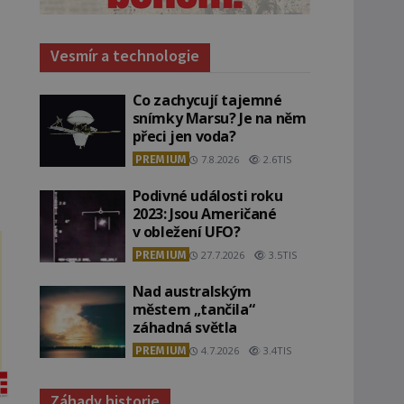
Vesmír a technologie
Co zachycují tajemné
snímky Marsu? Je na něm
přeci jen voda?
PREMIUM
7.8.2026
2.6TIS
Podivné události roku
2023: Jsou Američané
v obležení UFO?
PREMIUM
27.7.2026
3.5TIS
Nad australským
městem „tančila“
záhadná světla
PREMIUM
4.7.2026
3.4TIS
Záhady historie