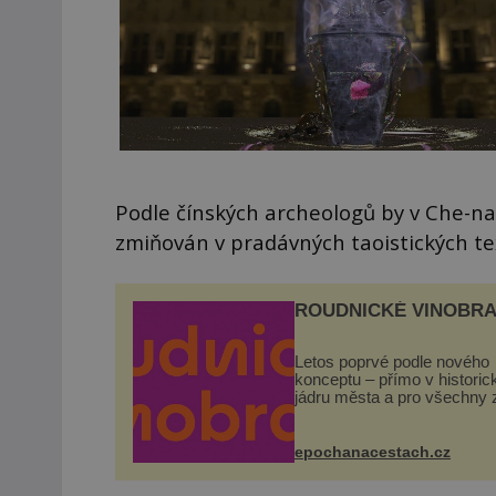
Podle čínských archeologů by v Che-nan 
zmiňován v pradávných taoistických te
ROUDNICKÉ VINOBRA
Letos poprvé podle nového
konceptu – přímo v histori
jádru města a pro všechny 
zdarma. Hlavní program se
odehraje na Karlově a Hus
náměstí. Návštěvníci se m
epochanacestach.cz
těšit na víno, burčák, pes...