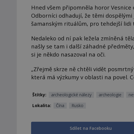
Hned všem připomněla horor Vesnice 
Odborníci odhadují, že těmi dospělými 
šamanským rituálům, pro tehdejší lidi
Nedaleko od ní pak ležela zmíněná těla 
našly se tam i další záhadné předměty
si je někdo nasazoval na oči.
„Zřejmě skrze ně chtěli vidět posmrtný 
která má výzkumy v oblasti na povel. Co
Štítky:
archeologické nálezy
archeologie
ne
Lokalita:
Čína
Rusko
Sdílet na Facebooku