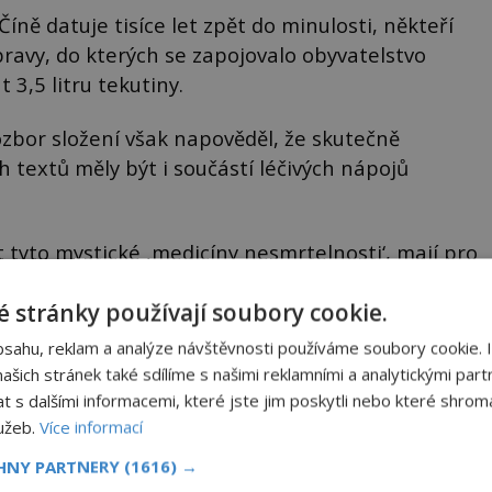
ně datuje tisíce let zpět do minulosti, někteří
ravy, do kterých se zapojovalo obyvatelstvo
 3,5 litru tekutiny.
 rozbor složení však napověděl, že skutečně
h textů měly být i součástí léčivých nápojů
t tyto mystické ‚medicíny nesmrtelnosti‘, mají pro
zkumu toho, jak o nesmrtelnosti staří Číňané
 stránky používají soubory cookie.
hi Jiazhen, ředitel čínského Institutu kulturních
bsahu, reklam a analýze návštěvnosti používáme soubory cookie. 
šich stránek také sdílíme s našimi reklamními a analytickými partn
s dalšími informacemi, které jste jim poskytli nebo které shromá
lužeb.
Více informací
CHNY PARTNERY
(1616) →