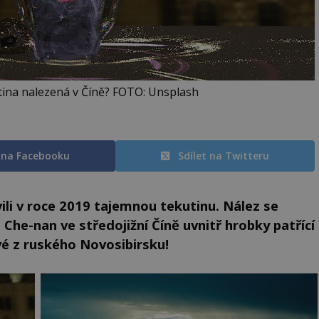
tina nalezená v Číně? FOTO: Unsplash
t na Facebooku
Sdílet na Twitteru
ili v roce 2019 tajemnou tekutinu. Nález se
Che-nan ve středojižní Číně uvnitř hrobky patřící
ové z ruského Novosibirsku!