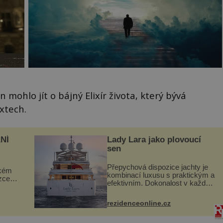
mohlo jít o bájný Elixír života, který bývá
xtech.
NÍ
Lady Lara jako plovoucí
sen
Přepychová dispozice jachty je
ckém
kombinací luxusu s praktickým a
zcela
efektivním. Dokonalost v každém
detailu představuje značka Fendi
ově
Casa, kterou byly vybaveny její
ohou
rezidenceonline.cz
paluby. Monacký přístav nabízí
každoročn...