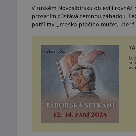
V ruském Novosibirsku objevili rovněž 
prozatím zůstává temnou záhadou. Leží
patří tzv. „maska ptačího muže“, která
TÁ
Let
set
výr
Žižk