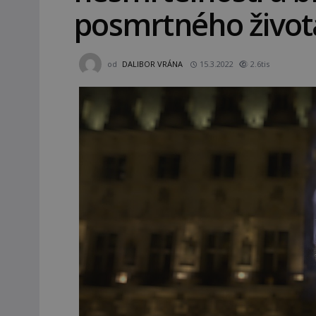
posmrtného život
od
DALIBOR VRÁNA
15.3.2022
2.6tis