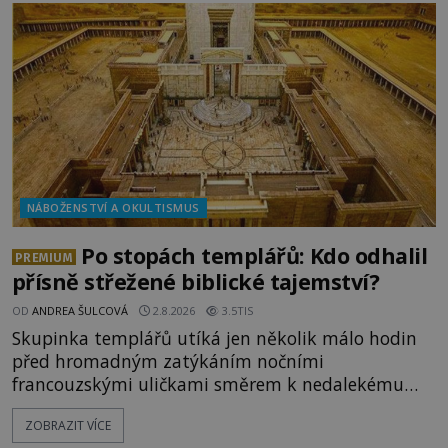
osobností ochraňují? Na hřbitově u kláštera
Milosrdných
NÁBOŽENSTVÍ A OKULTISMUS
Po stopách templářů: Kdo odhalil
PREMIUM
přísně střežené biblické tajemství?
OD
ANDREA ŠULCOVÁ
2.8.2026
3.5TIS
Skupinka templářů utíká jen několik málo hodin
před hromadným zatýkáním nočními
francouzskými uličkami směrem k nedalekému
přístavu. Jeden z nich má přes ramena ranec s
ZOBRAZIT VÍCE
tajemným obsahem. Kapitán lodi už na ně čeká.