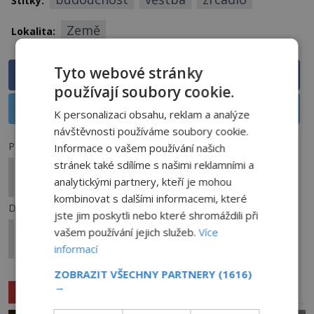
Štítky:
Země
Lokalita:
Tyto webové stránky
Sdílet na Facebooku
používají soubory cookie.
Sdílet na X
K personalizaci obsahu, reklam a analýze
návštěvnosti používáme soubory cookie.
Předchozí článek
Informace o vašem používání našich
stránek také sdílíme s našimi reklamními a
Krysař z německého Hamelnu: Stál za záhadným
analytickými partnery, kteří je mohou
zmizením dětí olomoucký biskup?
kombinovat s dalšími informacemi, které
Další článek
jste jim poskytli nebo které shromáždili při
Tajemství posledních dní E. A. Poea: Jak zemřel
vašem používání jejich služeb.
Více
slavný básník?
informací
ZOBRAZIT VŠECHNY PARTNERY
(1616)
→
Související články