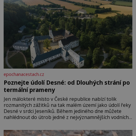
epochanacestach.cz
Poznejte údolí Desné: od Dlouhých strání po
termální prameny
Jen málokteré místo v České republice nabízí tolik
rozmanitých zážitků na tak malém území jako údolí řeky
Desné v srdci Jeseníků. Během jediného dne můžete
nahlédnout do útrob jedné z nejvýznamnějších vodních
elektráren v Evropě, vydat se na horské hřebeny, projet
se na koloběžce a den zakončit poznáváním památek ve
Velkých Losinách nebo v termálním