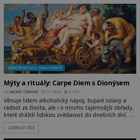
„Dejte to do podpalubí a připravte se. Za chvíli
vyplouváme,“ sdělí jim. „Kam máme namířeno,
kapitáne?“ zeptá se ho jeden z templářů. „Do Sk
NÁBOŽENSTVÍ A OKULTISMUS
Mýty a rituály: Carpe Diem s Dionýsem
OD
INGRID TŮMOVÁ
27.7.2026
3.1TIS
Věnuje lidem alkoholický nápoj, bujaré oslavy a
radost ze života, ale i o mnoho tajemnější obřady,
které dráždí lidskou zvědavost do dnešních dní. Co
doopravdy představuje bůh, jemuž Římané říkají
ZOBRAZIT VÍCE
Bakchus? Mytologický příběh řeckého boha
Dionýsa není zrovna idylická pohádka. Bůh Zeus jej