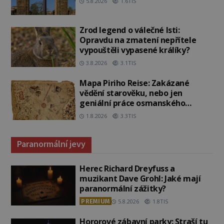
5.8.2026
1.6TIS
Zrod legend o válečné lsti:
Opravdu na zmatení nepřítele
vypouštěli vypasené králíky?
3.8.2026
3.1TIS
Mapa Piriho Reise: Zakázané
vědění starověku, nebo jen
geniální práce osmanského
admirála?
1.8.2026
3.3TIS
Paranormální jevy
Herec Richard Dreyfuss a
muzikant Dave Grohl: Jaké mají
paranormální zážitky?
PREMIUM
5.8.2026
1.8TIS
Hororové zábavní parky: Straší tu