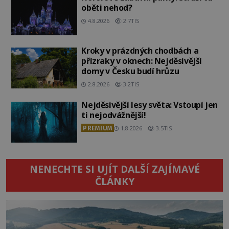
oběti nehod?
4.8.2026
2.7TIS
Kroky v prázdných chodbách a
přízraky v oknech: Nejděsivější
domy v Česku budí hrůzu
2.8.2026
3.2TIS
Nejděsivější lesy světa: Vstoupí jen
ti nejodvážnější!
PREMIUM
1.8.2026
3.5TIS
NENECHTE SI UJÍT DALŠÍ ZAJÍMAVÉ
ČLÁNKY