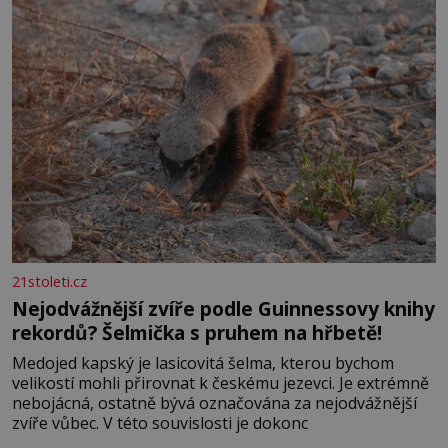
21stoleti.cz
Nejodvážnější zvíře podle Guinnessovy knihy
rekordů? Šelmička s pruhem na hřbetě!
Medojed kapský je lasicovitá šelma, kterou bychom
velikostí mohli přirovnat k českému jezevci. Je extrémně
nebojácná, ostatně bývá označována za nejodvážnější
zvíře vůbec. V této souvislosti je dokonc