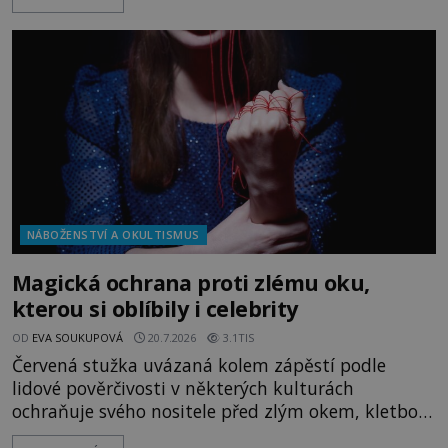
magických textů. Jde o Abramelinův grimoár, který
sám sepsal. Skutečně do něj zaznamenal mocná
kouzla, jak si někteří myslí, nebo jde o pouhou
pověru? Už šest měsíců pobývá
NÁBOŽENSTVÍ A OKULTISMUS
Magická ochrana proti zlému oku,
kterou si oblíbily i celebrity
OD
EVA SOUKUPOVÁ
20.7.2026
3.1TIS
Červená stužka uvázaná kolem zápěstí podle
lidové pověrčivosti v některých kulturách
ochraňuje svého nositele před zlým okem, kletbou,
která může přivodit neštěstí či nemoc. S tímto