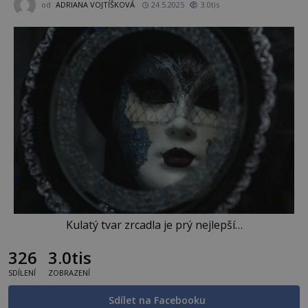
od
ADRIANA VOJTÍŠKOVÁ
24.5.2025
3.0tis
Kulatý tvar zrcadla je prý nejlepší…
326
3.0tis
SDÍLENÍ
ZOBRAZENÍ
Sdílet na Facebooku