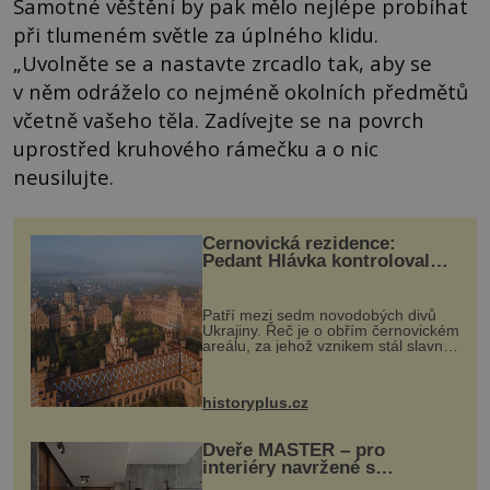
Samotné věštění by pak mělo nejlépe probíhat
při tlumeném světle za úplného klidu.
„Uvolněte se a nastavte zrcadlo tak, aby se
v něm odráželo co nejméně okolních předmětů
včetně vašeho těla. Zadívejte se na povrch
uprostřed kruhového rámečku a o nic
neusilujte.
Černovická rezidence:
Pedant Hlávka kontroloval
každou cihlu
Patří mezi sedm novodobých divů
Ukrajiny. Řeč je o obřím černovickém
areálu, za jehož vznikem stál slavný
český architekt Josef Hlávka. Ten si
na něm dal mimořádně záležet. Jeho
stavební plány by při ...
historyplus.cz
Dveře MASTER – pro
interiéry navržené s
rozumem i vášní!