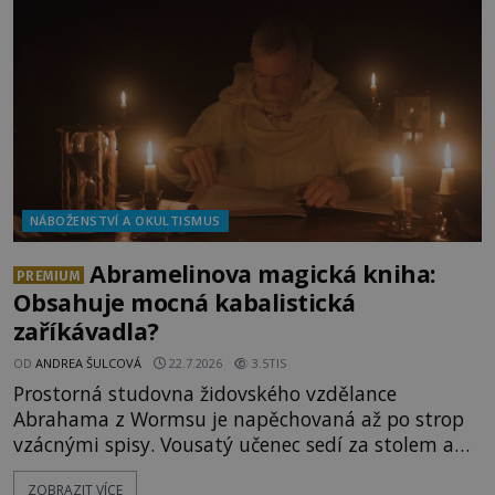
zplodí se svou milenkou Semelou, což Diova žena
Héra nemůže nechat b
NÁBOŽENSTVÍ A OKULTISMUS
Abramelinova magická kniha:
PREMIUM
Obsahuje mocná kabalistická
zaříkávadla?
OD
ANDREA ŠULCOVÁ
22.7.2026
3.5TIS
Prostorná studovna židovského vzdělance
Abrahama z Wormsu je napěchovaná až po strop
vzácnými spisy. Vousatý učenec sedí za stolem a
před sebou má rozložený jeden z nejzáhadnějších
ZOBRAZIT VÍCE