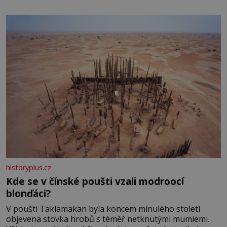
historyplus.cz
Kde se v čínské poušti vzali modroocí
blonďáci?
V poušti Taklamakan byla koncem minulého století
objevena stovka hrobů s téměř netknutými mumiemi.