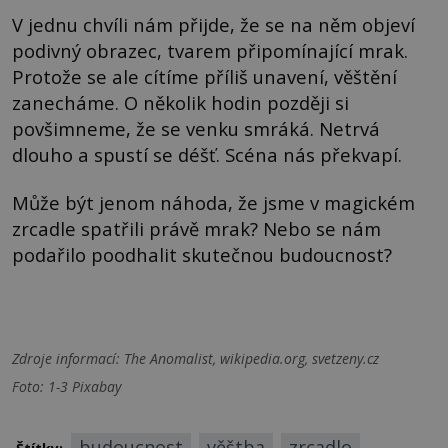
V jednu chvíli nám přijde, že se na něm objeví
podivný obrazec, tvarem připomínající mrak.
Protože se ale cítíme příliš unavení, věštění
zanecháme. O několik hodin později si
povšimneme, že se venku smráká. Netrvá
dlouho a spustí se déšť. Scéna nás překvapí.
Může být jenom náhoda, že jsme v magickém
zrcadle spatřili právě mrak? Nebo se nám
podařilo poodhalit skutečnou budoucnost?
Zdroje informací:
The Anomalist, wikipedia.org, svetzeny.cz
Foto: 1-3 Pixabay
budoucnost
věštba
zrcadlo