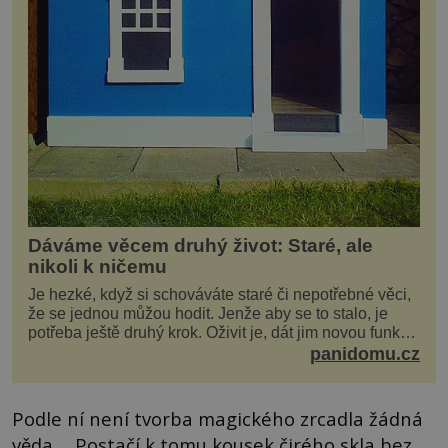
Dáváme věcem druhý život: Staré, ale
nikoli k ničemu
Je hezké, když si schováváte staré či nepotřebné věci,
že se jednou můžou hodit. Jenže aby se to stalo, je
potřeba ještě druhý krok. Oživit je, dát jim novou funkci
a obvykle jim také dopřát zkrášlova...
panidomu.cz
Podle ní není tvorba magického zrcadla žádná
věda. „Postačí k tomu kousek čirého skla bez