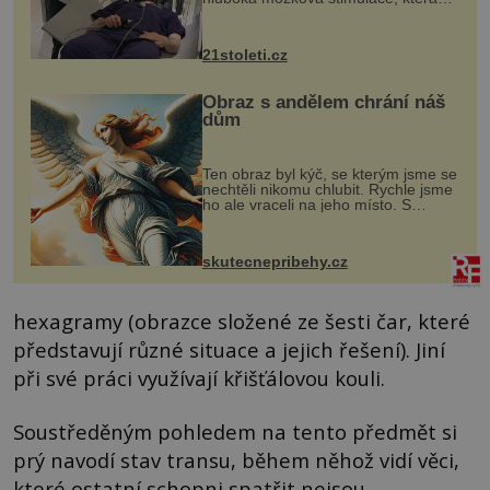
však vyžaduje vysoce invazivní
zákrok. Ultrazvuk zase není vhodný
k dostatečně přesnému zacílení ...
21stoleti.cz
Obraz s andělem chrání náš
dům
Ten obraz byl kýč, se kterým jsme se
nechtěli nikomu chlubit. Rychle jsme
ho ale vraceli na jeho místo. S
manželem Vaškem jsme si pořídili
chaloupku, takový domek na severu
Čech, kde jsme si naplánova...
skutecnepribehy.cz
hexagramy (obrazce složené ze šesti čar, které
představují různé situace a jejich řešení). Jiní
při své práci využívají křišťálovou kouli.
Soustředěným pohledem na tento předmět si
prý navodí stav transu, během něhož vidí věci,
které ostatní schopni spatřit nejsou.