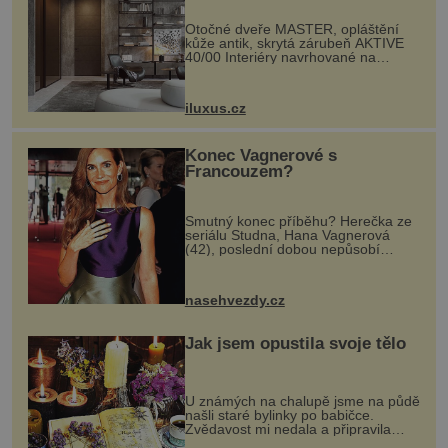
Otočné dveře MASTER, opláštění
kůže antik, skrytá zárubeň AKTIVE
40/00 Interiéry navrhované na
zakázku často vyžadují atypické
rozměry nejen nábytku, ale i
otvorových prvků. Technické zázemí
iluxus.cz
dnes umož...
Konec Vagnerové s
Francouzem?
Smutný konec příběhu? Herečka ze
seriálu Studna, Hana Vagnerová
(42), poslední dobou nepůsobí
nejšťastněji. Ačkoli časy její anorexie
jsou už dávno pryč a opět se pyšnila
ženskými křivkami, najednou s...
nasehvezdy.cz
Jak jsem opustila svoje tělo
U známých na chalupě jsme na půdě
našli staré bylinky po babičce.
Zvědavost mi nedala a připravila
jsem si z nich lektvar… Zimní pobyt