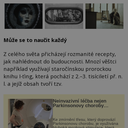
Může se to naučit každý
Z celého světa přicházejí rozmanité recepty,
jak nahlédnout do budoucnosti. Mnozí věštci
například využívají staročínskou prorockou
knihu I-ťing, která pochází z 2.–3. tisíciletí př. n.
l. a jejíž obsah tvoří tzv.
Neinvazivní léčba nejen
Parkinsonovy choroby
pomocí ultrazvukové
„helmy“
Ke zmírnění třesu, který doprovází
Parkinsonovu chorobu, je využívána
hluboká mozková stimulace, která