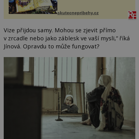
na chalupě se pro mě vlastní vinou
změnil v děsivý zážitek, na kt...
skutecnepribehy.cz
Vize přijdou samy. Mohou se zjevit přímo
v zrcadle nebo jako záblesk ve vaší mysli,“ říká
Jínová. Opravdu to může fungovat?