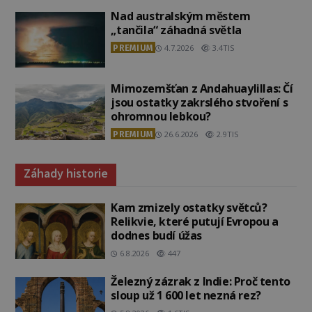
Nad australským městem
„tančila“ záhadná světla
PREMIUM
4.7.2026
3.4TIS
Mimozemšťan z Andahuaylillas: Čí
jsou ostatky zakrslého stvoření s
ohromnou lebkou?
PREMIUM
26.6.2026
2.9TIS
Záhady historie
Kam zmizely ostatky světců?
Relikvie, které putují Evropou a
dodnes budí úžas
6.8.2026
447
Železný zázrak z Indie: Proč tento
sloup už 1 600 let nezná rez?