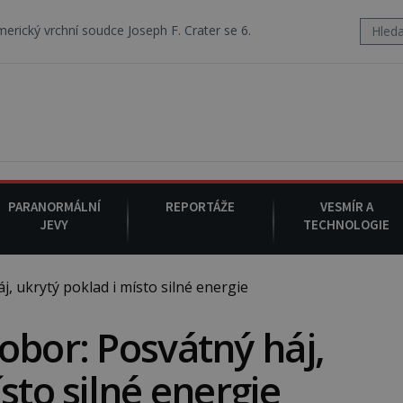
dce Joseph F. Crater se 6. srpna 1930 navečeří ve své oblíbené restaur
PARANORMÁLNÍ
REPORTÁŽE
VESMÍR A
JEVY
TECHNOLOGIE
 ukrytý poklad i místo silné energie
obor: Posvátný háj,
sto silné energie