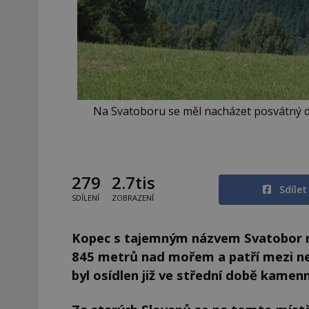
Na Svatoboru se měl nacházet posvátný dub
279
2.7tis
Sdíle
SDÍLENÍ
ZOBRAZENÍ
Kopec s tajemným názvem Svatobor na
845 metrů nad mořem a patří mezi nej
byl osídlen již ve střední době kamen