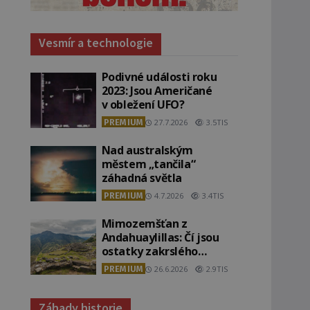
Vesmír a technologie
Podivné události roku
2023: Jsou Američané
v obležení UFO?
PREMIUM
27.7.2026
3.5TIS
Nad australským
městem „tančila“
záhadná světla
PREMIUM
4.7.2026
3.4TIS
Mimozemšťan z
Andahuaylillas: Čí jsou
ostatky zakrslého
stvoření s ohromnou
PREMIUM
26.6.2026
2.9TIS
lebkou?
Záhady historie