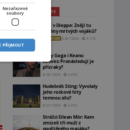
Nezařazené
Paranormální jevy
soubory
Pláž v Dieppe: Znějí tu
ozvěny mrtvých vojáků?
PREMIUM
28.7.2026
3.1TIS
E PŘIJMOUT
Lady Gaga i Keanu
Reeves: Pronásledují je
přízraky?
28.7.2026
3.4TIS
Hudebník Sting: Vyvolaly
jeho rockové hity
temnou sílu?
23.7.2026
3.4TIS
Strážci Eilean Mòr: Kam
zmizeli tři muži z
opuštěného majáku?