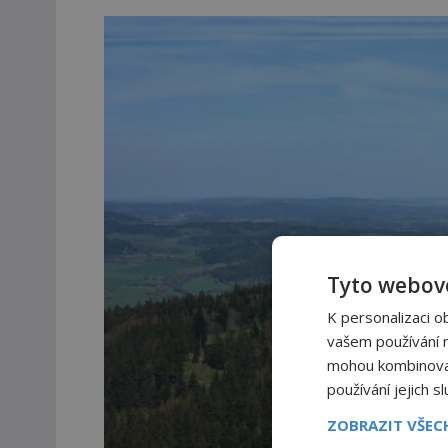
Tyto webové
K personalizaci o
vašem používání na
mohou kombinovat 
používání jejich s
ZOBRAZIT VŠE