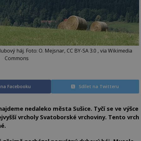
ový háj. Foto: O. Mejsnar, CC BY-SA 3.0 , via Wikimedia
Commons
t na Facebooku
Sdílet na Twitteru
jdeme nedaleko města Sušice. Tyčí se ve výšce
vyšší vrcholy Svatoborské vrchoviny. Tento vrch
né.