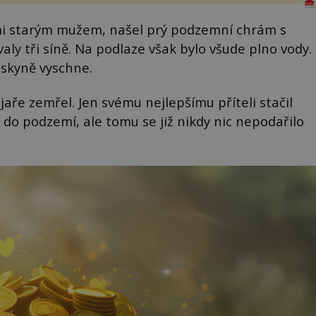
nepochopiteln...
velmi starým mužem, našel prý podzemní chrám s
aly tři síně. Na podlaze však bylo všude plno vody.
jeskyně vyschne.
aře zemřel. Jen svému nejlepšímu příteli stačil
 do podzemí, ale tomu se již nikdy nic nepodařilo