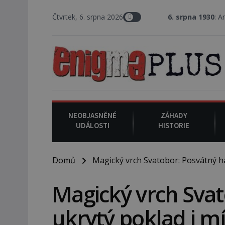
Čtvrtek, 6. srpna 2026
6. srpna 1930
: Americký vrchní sou
NEOBJASNĚNÉ
ZÁHADY
UDÁLOSTI
HISTORIE
Domů
Magický vrch Svatobor: Posvátný háj,
Magický vrch Svat
ukrytý poklad i mí