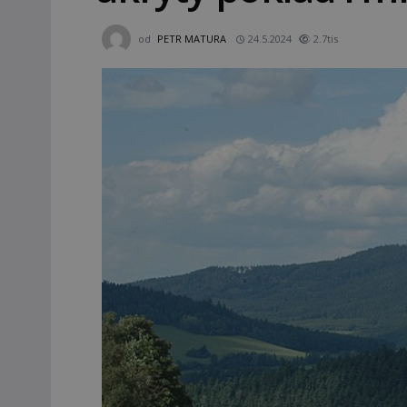
od
PETR MATURA
24.5.2024
2.7tis