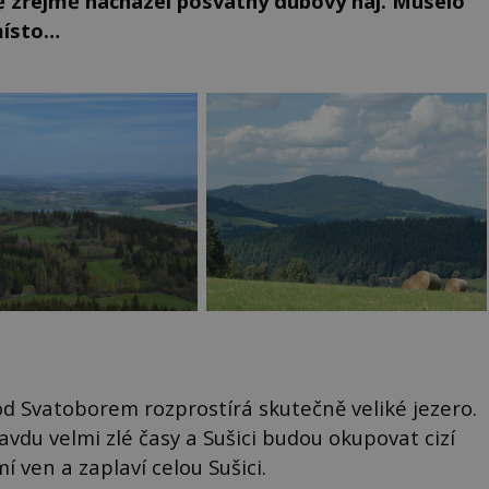
ě zřejmě nacházel posvátný dubový háj. Muselo
místo…
od Svatoborem rozprostírá skutečně veliké jezero.
vdu velmi zlé časy a Sušici budou okupovat cizí
 ven a zaplaví celou Sušici.