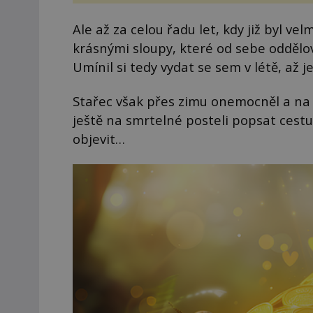
vstupenka...
Ale až za celou řadu let, kdy již byl 
krásnými sloupy, které od sebe oddělov
Umínil si tedy vydat se sem v létě, až 
Stařec však přes zimu onemocněl a na j
ještě na smrtelné posteli popsat cestu
objevit…