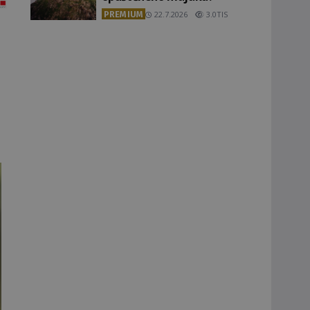
PREMIUM
22.7.2026
3.0TIS