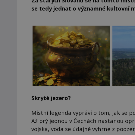
Za starých Slovanů se na tomto míst
se tedy jednat o významné kultovní 
Skryté jezero?
Místní legenda vypráví o tom, jak se p
Až prý jednou v Čechách nastanou opra
vojska, voda se údajně vyhrne z podzemí