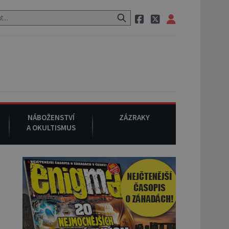
aci, pak si na ulici zavolá taxi, nasedne do něj a už ho nikdy nikdo n
NÁBOŽENSTVÍ
ZÁZRAKY
A OKULTISMUS