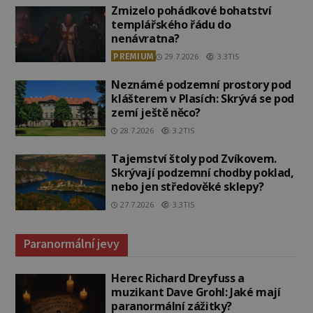
Zmizelo pohádkové bohatství
templářského řádu do
nenávratna?
PREMIUM
29.7.2026
3.3TIS
Neznámé podzemní prostory pod
klášterem v Plasích: Skrývá se pod
zemí ještě něco?
28.7.2026
3.2TIS
Tajemství štoly pod Zvíkovem.
Skrývají podzemní chodby poklad,
nebo jen středověké sklepy?
27.7.2026
3.3TIS
Paranormální jevy
Herec Richard Dreyfuss a
muzikant Dave Grohl: Jaké mají
paranormální zážitky?