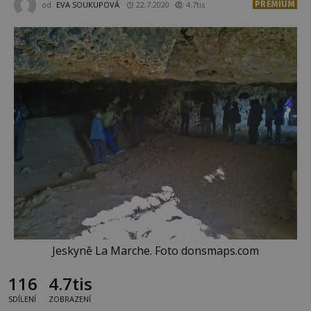
PREMIUM
od
EVA SOUKUPOVÁ
22.7.2020
4.7tis
Jeskyně La Marche. Foto donsmaps.com
116
4.7tis
SDÍLENÍ
ZOBRAZENÍ