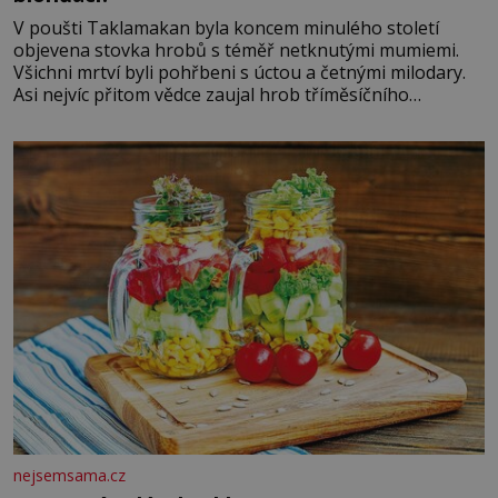
V poušti Taklamakan byla koncem minulého století
objevena stovka hrobů s téměř netknutými mumiemi.
Všichni mrtví byli pohřbeni s úctou a četnými milodary.
Asi nejvíc přitom vědce zaujal hrob tříměsíčního
chlapečka s modrou filcovou čapkou, z níž se draly
blonďaté vlásky. Fakt, že jsou těla dávných lidí nesmírně
dobře zachovalá, přičítají odborníci zdejším klimatickým
podmínkám. Sucho, prosolené písky a extrémně
nejsemsama.cz