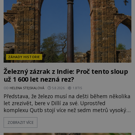
o skutečné historické události. Ve středověké
Evropě mají relikvie mimořádnou hodnotu. Nejsou
jen předmětem úcty
ZÁHADY HISTORIE
Železný zázrak z Indie: Proč tento sloup
už 1 600 let nezná rez?
OD
HELENA STEJSKALOVÁ
5.8.2026
1.8TIS
Představa, že železo musí na dešti během několika
let zrezivět, bere v Dillí za své. Uprostřed
komplexu Qutb stojí více než sedm metrů vysoký
železný sloup, který už přibližně 1 600 let odolává
ZOBRAZIT VÍCE
počasí s jen nepatrnými stopami koroze. Jeho
mimořádná trvanlivost dlouho živí legendy o