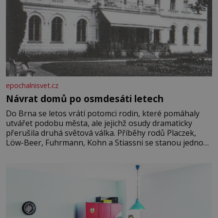
epochalnisvet.cz
Návrat domů po osmdesáti letech
Do Brna se letos vrátí potomci rodin, které pomáhaly
utvářet podobu města, ale jejichž osudy dramaticky
přerušila druhá světová válka. Příběhy rodů Placzek,
Löw-Beer, Fuhrmann, Kohn a Stiassni se stanou jednou
z hlavních dramaturgických linií festivalu židovské
kultury ŠTETL FEST 2026. Některé návraty nejsou
jednoduché. Místa, která si člověk pamatuje z rodinných
vyprávění, už dávno