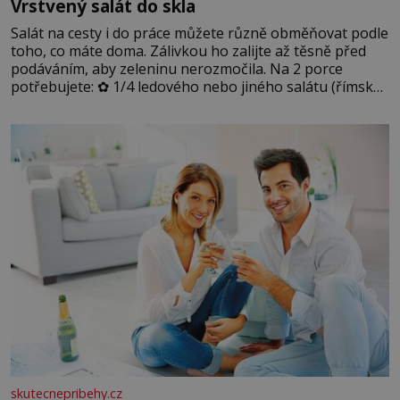
Vrstvený salát do skla
Salát na cesty i do práce můžete různě obměňovat podle
toho, co máte doma. Zálivkou ho zalijte až těsně před
podáváním, aby zeleninu nerozmočila. Na 2 porce
potřebujete: ✿ 1/4 ledového nebo jiného salátu (římský
salát, polníček…) ✿ 1 malá konzerva kukuřice ✿ ½
okurky ✿ 2 rajčata Zálivka: ✿ 4 lžíce olivového oleje ✿ 1
lžíci citronové šťávy ✿ ½ stroužku
skutecnepribehy.cz