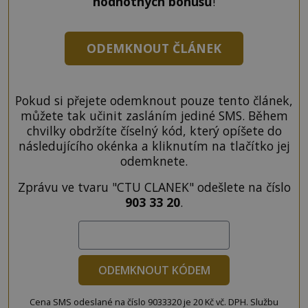
hodnotných bonusů
!
ODEMKNOUT ČLÁNEK
Pokud si přejete odemknout pouze tento článek,
můžete tak učinit zasláním jediné SMS. Během
chvilky obdržíte číselný kód, který opíšete do
následujícího okénka a kliknutím na tlačítko jej
odemknete.
Zprávu ve tvaru "CTU CLANEK" odešlete na číslo
903 33 20
.
ODEMKNOUT KÓDEM
Cena SMS odeslané na číslo 9033320 je 20 Kč vč. DPH. Službu