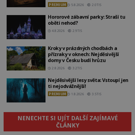
PREMIUM
5.8.2026
2.0TIS
Hororové zábavní parky: Straší tu
oběti nehod?
4.8.2026
2.9TIS
Kroky v prázdných chodbách a
přízraky v oknech: Nejděsivější
domy v Česku budí hrůzu
2.8.2026
3.2TIS
Nejděsivější lesy světa: Vstoupí jen
ti nejodvážnější!
PREMIUM
1.8.2026
3.5TIS
NENECHTE SI UJÍT DALŠÍ ZAJÍMAVÉ
ČLÁNKY