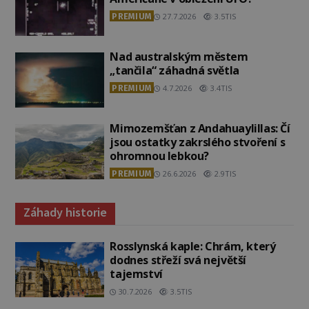
PREMIUM
27.7.2026
3.5TIS
Nad australským městem
„tančila“ záhadná světla
PREMIUM
4.7.2026
3.4TIS
Mimozemšťan z Andahuaylillas: Čí
jsou ostatky zakrslého stvoření s
ohromnou lebkou?
PREMIUM
26.6.2026
2.9TIS
Záhady historie
Rosslynská kaple: Chrám, který
dodnes střeží svá největší
tajemství
30.7.2026
3.5TIS