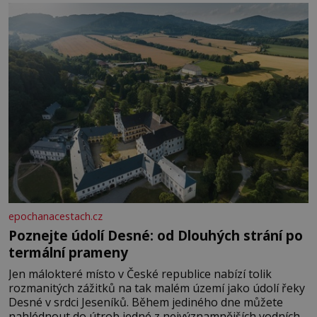
epochanacestach.cz
Poznejte údolí Desné: od Dlouhých strání po
termální prameny
Jen málokteré místo v České republice nabízí tolik
rozmanitých zážitků na tak malém území jako údolí řeky
Desné v srdci Jeseníků. Během jediného dne můžete
nahlédnout do útrob jedné z nejvýznamnějších vodních