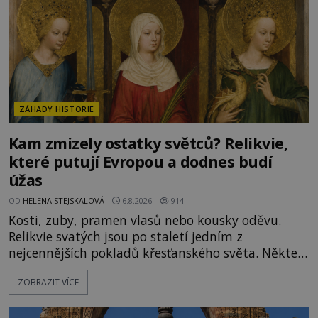
ZÁHADY HISTORIE
Kam zmizely ostatky světců? Relikvie,
které putují Evropou a dodnes budí
úžas
OD
HELENA STEJSKALOVÁ
6.8.2026
914
Kosti, zuby, pramen vlasů nebo kousky oděvu.
Relikvie svatých jsou po staletí jedním z
nejcennějších pokladů křesťanského světa. Některé
mají pečlivě doloženou historii, jiné provází
ZOBRAZIT VÍCE
záhady, krádeže i nečekané objevy. Jejich osudy
připomínají dobrodružné romány, přesto se opírají