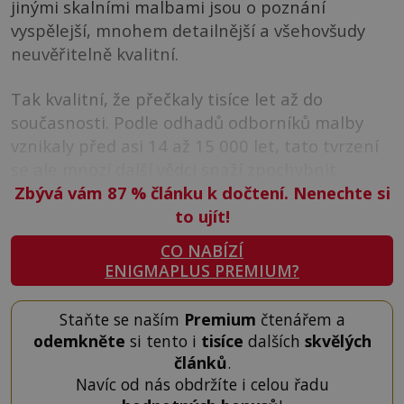
jinými skalními malbami jsou o poznání
vyspělejší, mnohem detailnější a všehovšudy
neuvěřitelně kvalitní.
Tak kvalitní, že přečkaly tisíce let až do
současnosti. Podle odhadů odborníků malby
vznikaly před asi 14 až 15 000 let, tato tvrzení
se ale mnozí další vědci snaží zpochybnit.
Zbývá vám 87
%
článku k dočtení. Nenechte si
to ujít!
CO NABÍZÍ
ENIGMAPLUS PREMIUM?
Staňte se naším
Premium
čtenářem a
odemkněte
si tento i
tisíce
dalších
skvělých
článků
.
Navíc od nás obdržíte i celou řadu