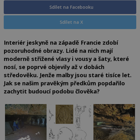
Sdílet na Facebooku
Sdílet na X
Interiér jeskyně na západě Francie zdobí
pozoruhodné obrazy. Lidé na nich mají
moderně střižené vlasy i vousy a šaty, které
nosí, se poprvé objevily až v dobách
středověku. Jenže malby jsou staré tisíce let.
Jak se našim pravěkým předkům popdařilo
zachytit budoucí podobu člověka?