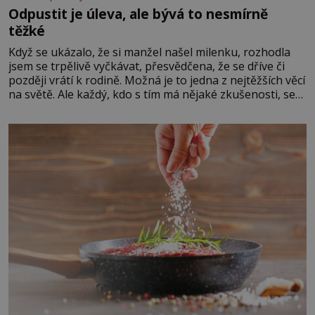
Odpustit je úleva, ale bývá to nesmírně
těžké
Když se ukázalo, že si manžel našel milenku, rozhodla
jsem se trpělivě vyčkávat, přesvědčena, že se dříve či
později vrátí k rodině. Možná je to jedna z nejtěžších věcí
na světě. Ale každý, kdo s tím má nějaké zkušenosti, se
zapřísahá, že pokud odpustíte, znatelně se vám uleví.
Když se ke mně doneslo, že si manžel pořídil milenku,