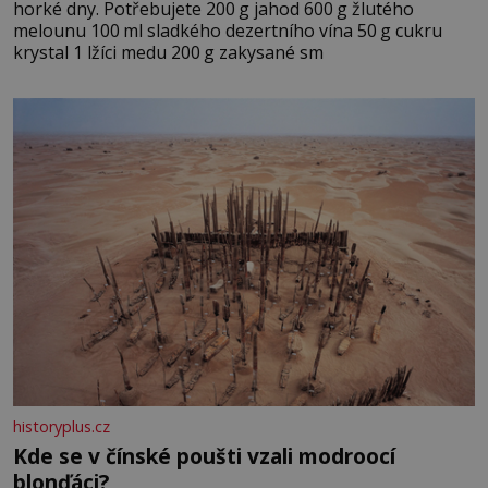
horké dny. Potřebujete 200 g jahod 600 g žlutého
melounu 100 ml sladkého dezertního vína 50 g cukru
krystal 1 lžíci medu 200 g zakysané sm
historyplus.cz
Kde se v čínské poušti vzali modroocí
blonďáci?