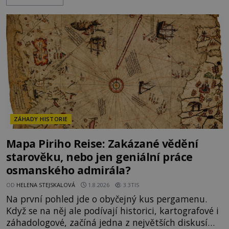
nepřítele přesvědčili, že uvnitř města je jídla stále
dost. Čas pracuje pro obléhatele. Ve městě ubývají
zásoby a každý den znamená další porci strádá
ZÁHADY HISTORIE
Mapa Piriho Reise: Zakázané vědění
starověku, nebo jen geniální práce
osmanského admirála?
OD
HELENA STEJSKALOVÁ
1.8.2026
3.3TIS
Na první pohled jde o obyčejný kus pergamenu.
Když se na něj ale podívají historici, kartografové i
záhadologové, začíná jedna z největších diskusí