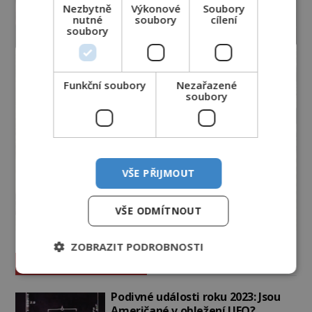
Nezbytně
Výkonové
Soubory
nutné
soubory
cílení
soubory
Funkční soubory
Nezařazené
soubory
VŠE PŘIJMOUT
VŠE ODMÍTNOUT
ZOBRAZIT PODROBNOSTI
Vesmír a technologie
Podivné události roku 2023: Jsou
Američané v obležení UFO?