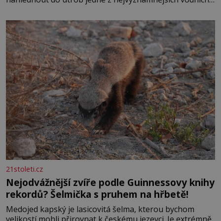
elektráren v Evropě, vydat se na horské hřebeny, projet
se na koloběžce a den zakončit poznáváním památek ve
Velkých Losinách nebo v termálním
21stoleti.cz
Nejodvážnější zvíře podle Guinnessovy knihy
rekordů? Šelmička s pruhem na hřbetě!
Medojed kapský je lasicovitá šelma, kterou bychom
velikostí mohli přirovnat k českému jezevci. Je extrémně