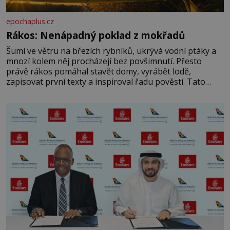
epochaplus.cz
Rákos: Nenápadný poklad z mokřadů
Šumí ve větru na březích rybníků, ukrývá vodní ptáky a
mnozí kolem něj procházejí bez povšimnutí. Přesto
právě rákos pomáhal stavět domy, vyrábět lodě,
zapisovat první texty a inspiroval řadu pověstí. Tato
skromná, ale užitečná rostlina provází člověka už tisíce
let. Většina lidí vnímá rákos jen jako obyčejnou kulisu
letního koupání. Stačí se však podívat