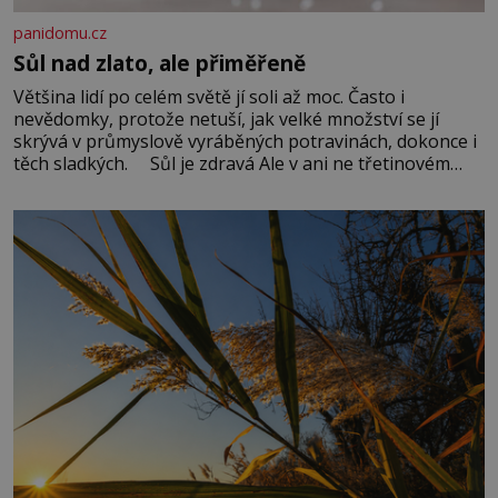
panidomu.cz
Sůl nad zlato, ale přiměřeně
Většina lidí po celém světě jí soli až moc. Často i
nevědomky, protože netuší, jak velké množství se jí
skrývá v průmyslově vyráběných potravinách, dokonce i
těch sladkých. Sůl je zdravá Ale v ani ne třetinovém
množství, než je pro většinu populace běžné. Její
základní složky– sodík a chlór – jsou zásadní pro
správné hospodaření