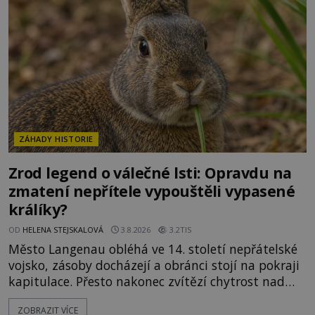
ztracených technologiích či tajemných
materiálech. Moderní metalurgie však ukazuje, že
skutečné vysvětlení je ješt
ZÁHADY HISTORIE
Zrod legend o válečné lsti: Opravdu na
zmatení nepřítele vypouštěli vypasené
králíky?
OD
HELENA STEJSKALOVÁ
3.8.2026
3.2TIS
Město Langenau obléhá ve 14. století nepřátelské
vojsko, zásoby docházejí a obránci stojí na pokraji
kapitulace. Přesto nakonec zvítězí chytrost nad
hrubou silou. Podle staré německé legendy vypustí
ZOBRAZIT VÍCE
obyvatelé za hradby dobře živeného králíka, aby