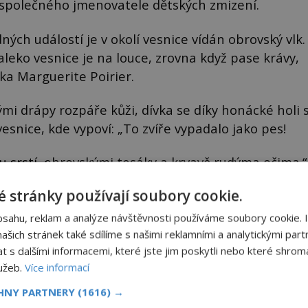
í společného jmenovatele dětských zmizení.
ých událostí je v okolí vesnice vídán obrovský vlk.
aleko vesnice je na louce, zrovna když pase krávy,
a Marguerite Poirier.
rými drápy rozpáře kůži, dívka se díky honácké holi 
snice, kde vypoví: „To zvíře vypadalo jako pes!
ou srstí, obrovskými tesáky a krvavě rudýma očima.“
ku napadl běžný hladový vlk, který si chtěl smlsnout
 stránky používají soubory cookie.
řipletla mezi něj a jeho oběd.
bsahu, reklam a analýze návštěvnosti používáme soubory cookie. 
šich stránek také sdílíme s našimi reklamními a analytickými partn
s dalšími informacemi, které jste jim poskytli nebo které shromá
lužeb.
Více informací
CHNY PARTNERY
(1616) →