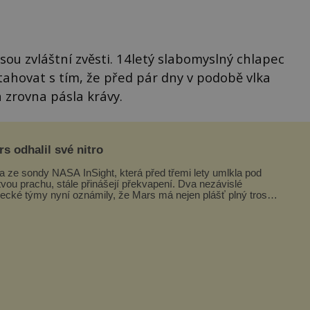
sou zvláštní zvěsti. 14letý slabomyslný chlapec
tahovat s tím, že před pár dny v podobě vlka
á zrovna pásla krávy.
s odhalil své nitro
a ze sondy NASA InSight, která před třemi lety umlkla pod
tvou prachu, stále přinášejí překvapení. Dva nezávislé
ecké týmy nyní oznámily, že Mars má nejen plášť plný trosek
ávných impaktů,...