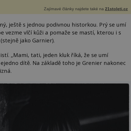
Zajímavé články najdete také na
21stoleti.cz
aný, ještě s jednou podivnou historkou. Prý se umí
be vezme vlčí kůži a pomaže se mastí, kterou i s
stejně jako Garnier).
stí. „Mami, tati, jeden kluk říká, že se umí
nejedno dítě. Na základě toho je Grenier nakonec
izná.