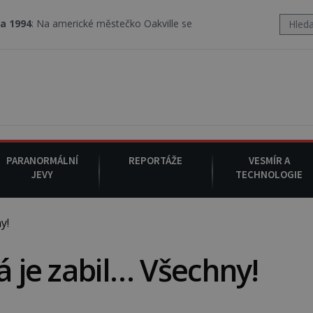
merické městečko Oakville se z nebe snáší podivná rosolovitá látk
PARANORMÁLNÍ
REPORTÁŽE
VESMÍR A
JEVY
TECHNOLOGIE
y!
á je zabil… Všechny!