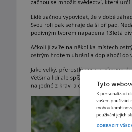
začnou se množit svědectví, která urč
Lidé začnou vypovídat, že v době záhadn
Svou roli pak sehraje další případ. Ned
podivným tvorem napadena 13letá dívk
Ačkoli jí zvíře na několika místech ost
ostrým hrotem ubrání a doplahočí do ve
Jako velký, přerostlý pes s načervenal
Většina lidí ale spíše věří tomu, že dív
Tyto webové
na jedné z krav, a dívka se nešťastně p
K personalizaci o
vašem používání na
mohou kombinovat 
používání jejich s
ZOBRAZIT VŠE