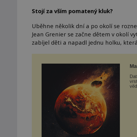
Stojí za vším pomatený kluk?
Uběhne několik dní a po okolí se rozne
Jean Grenier se začne dětem v okolí vy
zabíjel děti a napadl jednu holku, kter
Mar
Dat
vrs
věd
z d