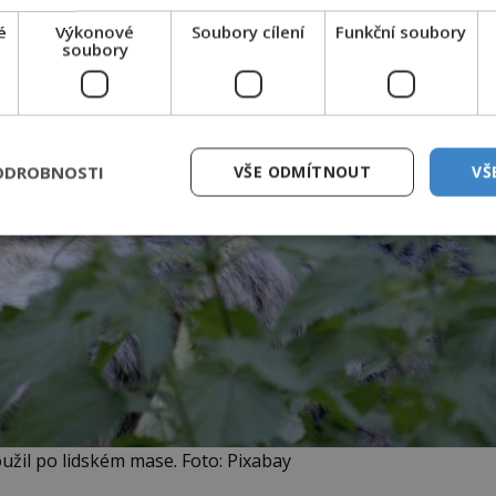
é
Výkonové
Soubory cílení
Funkční soubory
soubory
ODROBNOSTI
VŠE ODMÍTNOUT
VŠ
oužil po lidském mase. Foto: Pixabay