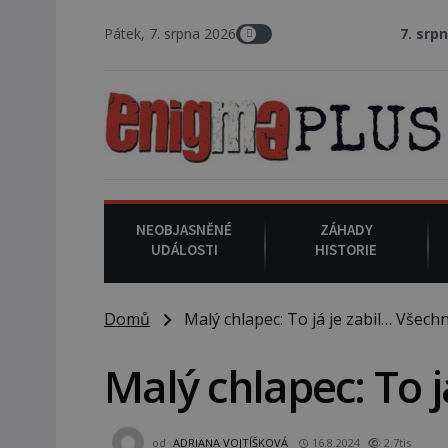
Pátek, 7. srpna 2026
7. srpna 1994
: Na a
NEOBJASNĚNÉ
ZÁHADY
UDÁLOSTI
HISTORIE
Domů
Malý chlapec: To já je zabil… Všechn
Malý chlapec: To j
od
ADRIANA VOJTÍŠKOVÁ
16.8.2024
2.7tis