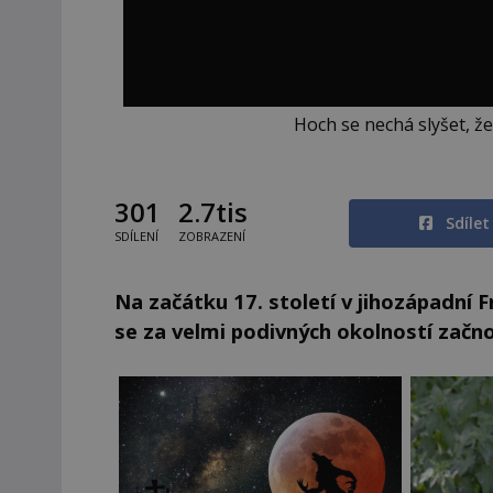
Hoch se nechá slyšet, že
301
2.7tis
Sdíle
SDÍLENÍ
ZOBRAZENÍ
Na začátku 17. století v jihozápadní F
se za velmi podivných okolností začno