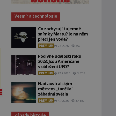
Vesmír a technologie
Co zachycují tajemné
i
snímky Marsu? Je na něm
přeci jen voda?
PREMIUM
7.8.2026
359
Podivné události roku
2023: Jsou Američané
v obležení UFO?
PREMIUM
27.7.2026
3.5TIS
Nad australským
městem „tančila“
záhadná světla
PREMIUM
4.7.2026
3.4TIS
Záhady historie