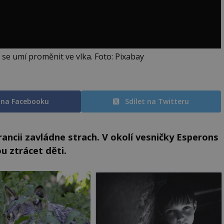
 se umí proměnit ve vlka. Foto: Pixabay
t na Facebooku
Sdílet na Twitteru
rancii zavládne strach. V okolí vesničky Esperons
u ztrácet děti.