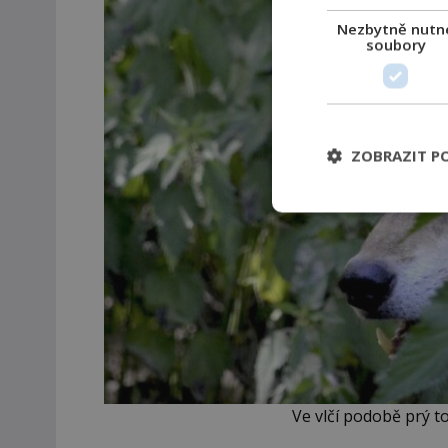
Nezbytně nutn
soubory
ZOBRAZIT P
Ve vlčí podobě prý t