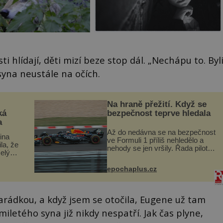
i hlídají, děti mizí beze stop dál. „Nechápu to. Byl
syna neustále na očích.
Na hraně přežití. Když se
ká
bezpečnost teprve hledala
a
Až do nedávna se na bezpečnost
lina
ve Formuli 1 příliš nehledělo a
ila, že
nehody se jen vršily. Řada pilotů
elý
to poznala na vlastní kůži, často
s v
s trvalými následky nebo bohužel
ého
epochaplus.cz
i ztrátou života. Dnes
ruhy
nepochopiteln...
arádkou, a když jsem se otočila, Eugene už tam
iletého syna již nikdy nespatří. Jak čas plyne,