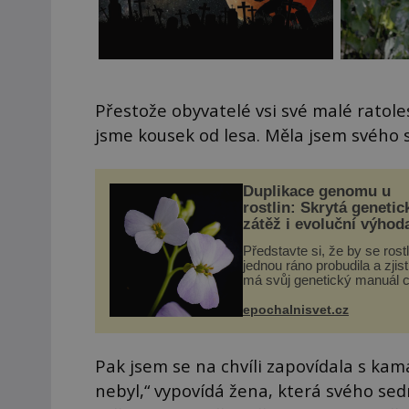
Přestože obyvatelé vsi své malé ratolest
jsme kousek od lesa. Měla jsem svého 
Duplikace genomu u
rostlin: Skrytá genetic
zátěž i evoluční výhod
Představte si, že by se rost
jednou ráno probudila a zjist
má svůj genetický manuál c
dvakrát. Přesně to se obča
přírodě stane – a podle nov
epochalnisvet.cz
výzkumu to může být pro d
vstupenka...
Pak jsem se na chvíli zapovídala s kam
nebyl,“ vypovídá žena, která svého sedm