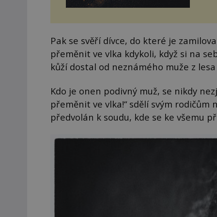
Pak se svěří dívce, do které je zamilov
přeměnit ve vlka kdykoli, když si na se
kůží dostal od neznámého muže z lesa (
Kdo je onen podivný muž, se nikdy nezji
přeměnit ve vlka!“ sdělí svým rodičům 
předvolán k soudu, kde se ke všemu př