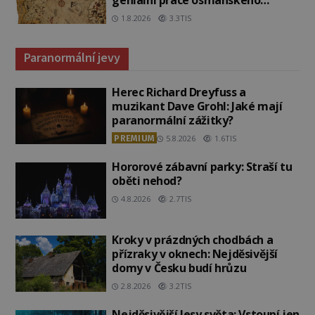
admirála?
1.8.2026
3.3TIS
Paranormální jevy
Herec Richard Dreyfuss a
muzikant Dave Grohl: Jaké mají
paranormální zážitky?
PREMIUM
5.8.2026
1.6TIS
Hororové zábavní parky: Straší tu
oběti nehod?
4.8.2026
2.7TIS
Kroky v prázdných chodbách a
přízraky v oknech: Nejděsivější
domy v Česku budí hrůzu
2.8.2026
3.2TIS
Nejděsivější lesy světa: Vstoupí jen