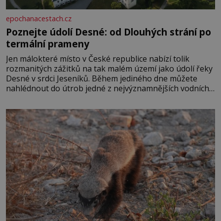
epochanacestach.cz
Poznejte údolí Desné: od Dlouhých strání po
termální prameny
Jen málokteré místo v České republice nabízí tolik
rozmanitých zážitků na tak malém území jako údolí řeky
Desné v srdci Jeseníků. Během jediného dne můžete
nahlédnout do útrob jedné z nejvýznamnějších vodních
elektráren v Evropě, vydat se na horské hřebeny, projet
se na koloběžce a den zakončit poznáváním památek ve
Velkých Losinách nebo v termálním