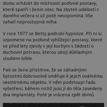
domu vcházet do místnosti podivné postavy,
které spatří i ženin otec. Na zbytek událostí z
daného večera si už poté nevzpomíná. Vše
zahalí neprostupná mlha.
V roce 1977 se Betty podrobí hypnóze. Při ní si
vzpomene na podivně vyhlížející postavy, které
se před lety zjevily v její kuchyni s žádostí o
duchovní potravu, kterou ukojí důkladným
studiem bible.
Pak se žena přistihne, že se záhadnými
bytostmi dobrovolně směřuje k jejich oválnému
vesmírnému objektu. V něm podstoupí řadu
vyšetření, během nichž jsou jí do těla zavedeny
dva implantáty. Poté je vrácena zpět domů.