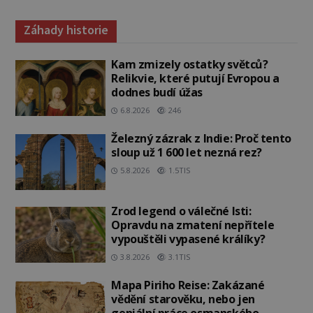
Záhady historie
Kam zmizely ostatky světců?
Relikvie, které putují Evropou a
dodnes budí úžas
6.8.2026
246
Železný zázrak z Indie: Proč tento
sloup už 1 600 let nezná rez?
5.8.2026
1.5TIS
Zrod legend o válečné lsti:
Opravdu na zmatení nepřítele
vypouštěli vypasené králíky?
3.8.2026
3.1TIS
Mapa Piriho Reise: Zakázané
vědění starověku, nebo jen
geniální práce osmanského