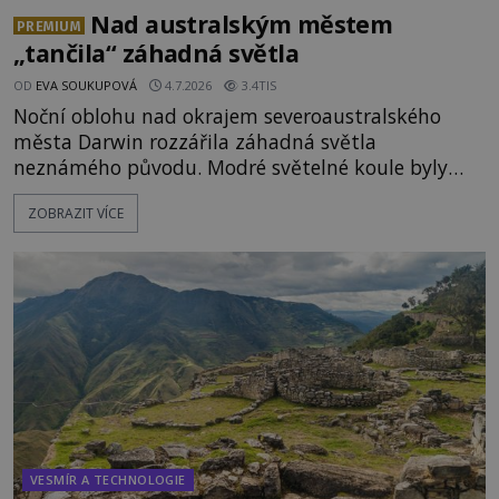
Nad australským městem
PREMIUM
„tančila“ záhadná světla
OD
EVA SOUKUPOVÁ
4.7.2026
3.4TIS
Noční oblohu nad okrajem severoaustralského
města Darwin rozzářila záhadná světla
neznámého původu. Modré světelné koule byly
viditelné nejméně dvacet minut, během nichž se
ZOBRAZIT VÍCE
opakovaně objevovaly a zase mizely. Svědek, který
úkaz zachytil na mobilní telefon, se domnívá, že
mohlo jít o návštěvu ze světa duchů. Záhadný
záznam okamžitě rozpoutal deb
VESMÍR A TECHNOLOGIE