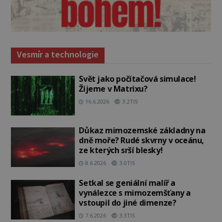
Vesmír a technologie
Svět jako počítačová simulace!
Žijeme v Matrixu?
16.6.2026
3.2TIS
Důkaz mimozemské základny na
dně moře? Rudé skvrny v oceánu,
ze kterých srší blesky!
8.6.2026
3.0TIS
Setkal se geniální malíř a
vynálezce s mimozemšťany a
vstoupil do jiné dimenze?
7.6.2026
3.3TIS