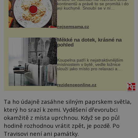
kontinentů a právě to se promítá i do
její kuchyně. Snoubí se v ní
evropské a asijské chutě a díky tomu
vznikají rozmanité a chuťově bohaté
pokrmy, které rozhodně st...
nejsemsama.cz
Měkké na dotek, krásné na
pohled
Koupelna patří k nejatraktivnějším
místnostem v bytě, vedle ložnice
slouží jako místo pro relaxaci a
odpočinek. Koupelnový textil –
ručníky, osušky a koberečky –
mohou jako mávnutím kouzelného
rezidenceonline.cz
proutku...
Ta ho údajně zasáhne silným paprskem světla,
který ho srazí k zemi. Vyděšení dřevorubci
okamžitě z místa uprchnou. Když se po půl
hodině rozhodnou vrátit zpět, je pozdě. Po
Travisovi není ani památky.