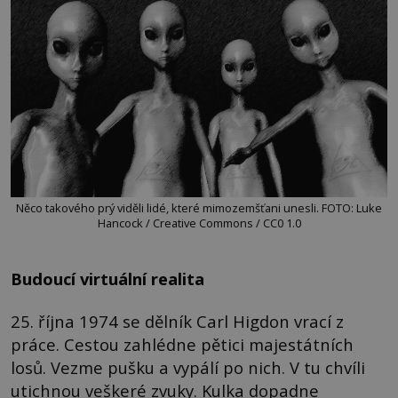
Něco takového prý viděli lidé, které mimozemšťani unesli. FOTO: Luke
Hancock / Creative Commons / CC0 1.0
Budoucí virtuální realita
25. října 1974 se dělník Carl Higdon vrací z
práce. Cestou zahlédne pětici majestátních
losů. Vezme pušku a vypálí po nich. V tu chvíli
utichnou veškeré zvuky. Kulka dopadne