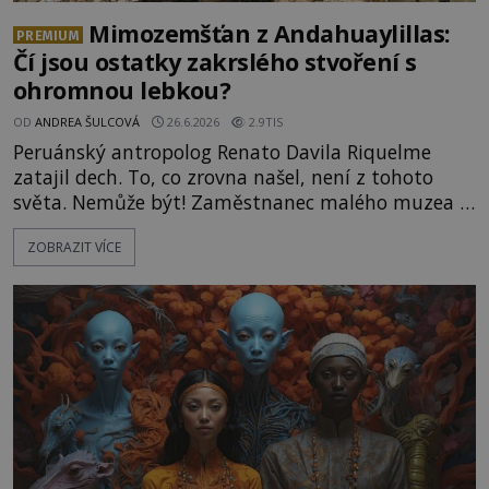
Mimozemšťan z Andahuaylillas:
PREMIUM
Čí jsou ostatky zakrslého stvoření s
ohromnou lebkou?
OD
ANDREA ŠULCOVÁ
26.6.2026
2.9TIS
Peruánský antropolog Renato Davila Riquelme
zatajil dech. To, co zrovna našel, není z tohoto
světa. Nemůže být! Zaměstnanec malého muzea v
peruánském městečku Andahuaylillas nedaleko
ZOBRAZIT VÍCE
legendárního Cuzca pomalu sestupuje z posvátné
hory Apu a přemýšlí, jak s touto zprávou naloží.
Právě nalezl ostatky dvou mimozemšťanů! Vědci
nad nálezem kroutí hlavou. Už na