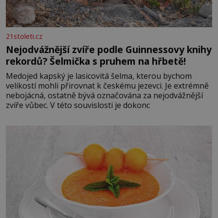
21stoleti.cz
Nejodvážnější zvíře podle Guinnessovy knihy
rekordů? Šelmička s pruhem na hřbetě!
Medojed kapský je lasicovitá šelma, kterou bychom
velikostí mohli přirovnat k českému jezevci. Je extrémně
nebojácná, ostatně bývá označována za nejodvážnější
zvíře vůbec. V této souvislosti je dokonc