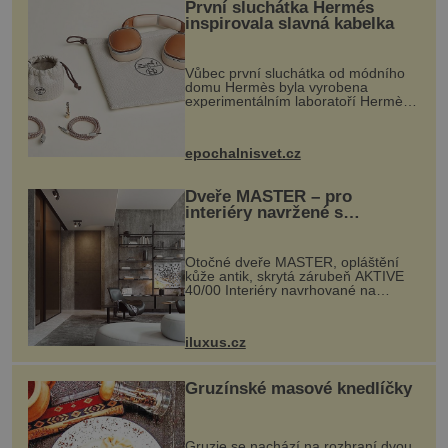
První sluchátka Hermés
inspirovala slavná kabelka
Vůbec první sluchátka od módního
domu Hermès byla vyrobena
experimentálním laboratoří Hermès
Ateliers Horizons. Elegantní gadget
si vyžádal dva roky vývoje a chlubí
se ručně šitou hovězí kůží a
epochalnisvet.cz
kovový...
Dveře MASTER – pro
interiéry navržené s
rozumem i vášní!
Otočné dveře MASTER, opláštění
kůže antik, skrytá zárubeň AKTIVE
40/00 Interiéry navrhované na
zakázku často vyžadují atypické
rozměry nejen nábytku, ale i
otvorových prvků. Technické zázemí
iluxus.cz
dnes umož...
Gruzínské masové knedlíčky
Gruzie se nachází na rozhraní dvou