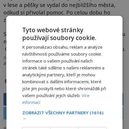
v lese a pěšky se vydal do nejbližšího města,
odkud si přivolal pomoc. Po celou dobu ho
zkoumali bytosti s velkými hlavami.
Tyto webové stránky
Stejně jako jeho kolegové i on postoupí zkoušku
používají soubory cookie.
na detektoru lži, která jeho historku potvrdí.
K personalizaci obsahu, reklam a analýze
Co však muž skutečně zažil, je dodnes záhadou.
návštěvnosti používáme soubory cookie.
Foto: Viz popisky. Titulní foto: Delegat89 / Creative Commons / CC
Informace o vašem používání našich
BY-SA 4.0
stránek také sdílíme s našimi reklamními a
analytickými partnery, kteří je mohou
svědectví o ufo
ufo
Štítky:
kombinovat s dalšími informacemi, které
jste jim poskytli nebo které shromáždili při
vašem používání jejich služeb.
Více
Sdílet na Facebooku
informací
ZOBRAZIT VŠECHNY PARTNERY
(1616)
Sdílet na X
→
Předchozí článek