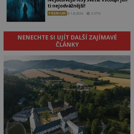
ti nejodvážnější!
PREMIUM
1.8.2026
3.5TIS
NENECHTE SI UJÍT DALŠÍ ZAJÍMAVÉ
ČLÁNKY