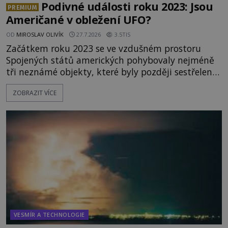
Podivné události roku 2023: Jsou
PREMIUM
Američané v obležení UFO?
OD
MIROSLAV OLIVÍK
27.7.2026
3.5TIS
Začátkem roku 2023 se ve vzdušném prostoru
Spojených států amerických pohybovaly nejméně
tři neznámé objekty, které byly později sestřeleny.
Do dnešních dnů nebyly trosky těchto létajících
ZOBRAZIT VÍCE
těles objeveny. Je možné, že šlo o nějaké nové
armádní výzkumné technologie? Nebo snad byly
mimozemského původu? Dne 4. února roku 2023
vydává
VESMÍR A TECHNOLOGIE