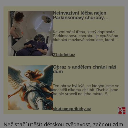
Neinvazivní léčba nejen
Parkinsonovy choroby
pomocí ultrazvukové
„helmy“
Ke zmírnění třesu, který doprovází
Parkinsonovu chorobu, je využívána
hluboká mozková stimulace, která
však vyžaduje vysoce invazivní
zákrok. Ultrazvuk zase není vhodný
k dostatečně přesnému zacílení ...
21stoleti.cz
Obraz s andělem chrání náš
dům
Ten obraz byl kýč, se kterým jsme se
nechtěli nikomu chlubit. Rychle jsme
ho ale vraceli na jeho místo. S
manželem Vaškem jsme si pořídili
chaloupku, takový domek na severu
Čech, kde jsme si naplánova...
skutecnepribehy.cz
Než stačí utěšit dětskou zvědavost, začnou zdmi