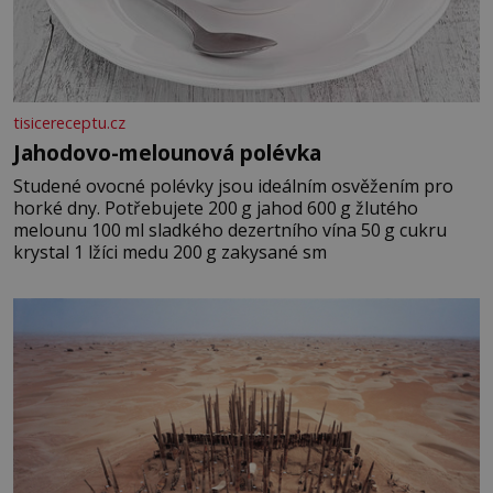
tisicereceptu.cz
Jahodovo-melounová polévka
Studené ovocné polévky jsou ideálním osvěžením pro
horké dny. Potřebujete 200 g jahod 600 g žlutého
melounu 100 ml sladkého dezertního vína 50 g cukru
krystal 1 lžíci medu 200 g zakysané sm