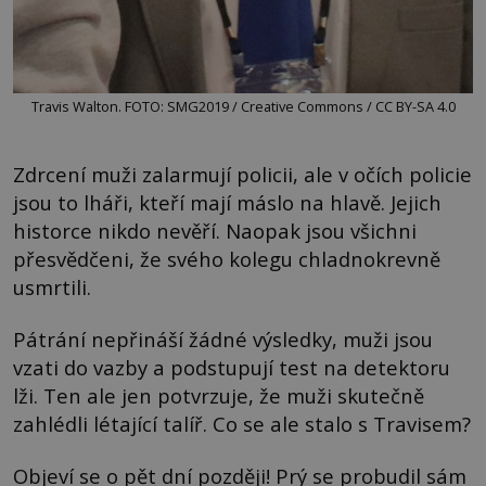
Travis Walton. FOTO: SMG2019 / Creative Commons / CC BY-SA 4.0
Zdrcení muži zalarmují policii, ale v očích policie
jsou to lháři, kteří mají máslo na hlavě. Jejich
historce nikdo nevěří. Naopak jsou všichni
přesvědčeni, že svého kolegu chladnokrevně
usmrtili.
Pátrání nepřináší žádné výsledky, muži jsou
vzati do vazby a podstupují test na detektoru
lži. Ten ale jen potvrzuje, že muži skutečně
zahlédli létající talíř. Co se ale stalo s Travisem?
Objeví se o pět dní později! Prý se probudil sám