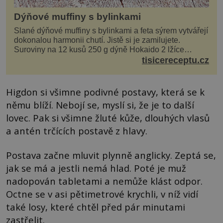
Dýňové muffiny s bylinkami
Slané dýňové muffiny s bylinkami a feta sýrem vytvářejí
dokonalou harmonii chutí. Jistě si je zamilujete.
Suroviny na 12 kusů 250 g dýně Hokaido 2 lžíce
olivového oleje sůl, pepř hrst nasekaných špen...
tisicereceptu.cz
Higdon si všimne podivné postavy, která se k
němu blíží. Nebojí se, myslí si, že je to další
lovec. Pak si všimne žluté kůže, dlouhých vlasů
a antén trčících postavě z hlavy.
Postava začne mluvit plynně anglicky. Zeptá se,
jak se má a jestli nemá hlad. Poté je muž
nadopován tabletami a nemůže klást odpor.
Octne se v asi pětimetrové krychli, v níž vidí
také losy, které chtěl před pár minutami
zastřelit.