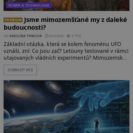
VESMÍR A TECHNOLOGIE
Jsme mimozemšťané my z daleké
PREMIUM
budoucnosti?
OD
KAROLÍNA TRNKOVÁ
25.6.2026
3.7TIS
Základní otázka, která se kolem fenoménu UFO
vznáší, zní: Co jsou zač? Letouny testované v rámci
utajovaných vládních experimentů? Mimozemské
vesmírné lodě plnící na Zemi nám neznámý úkol?
ZOBRAZIT VÍCE
Skokani mezi dimenzemi, putující po mostech
skrze reality do paralelních světů? O všech těchto
možnostech již desítky let vzrušeně diskutují
vědci, ufologo