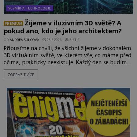
VESMÍR A TECHNOLOGIE
Žijeme v iluzivním 3D světě? A
PREMIUM
pokud ano, kdo je jeho architektem?
OD
ANDREA ŠULCOVÁ
23.6.2026
3.5TIS
Připusťme na chvíli, že všichni žijeme v dokonalém
3D virtuálním světě, ve kterém vše, co máme před
očima, prakticky neexistuje. Každý den se budíme
do počítačové simulace, která je do určité míry k
ZOBRAZIT VÍCE
nerozeznání od skutečného světa. Tato
představa může znít jako námět sci-fi filmu, ve
skutečnosti však jde o seriózní filozofickou hypoté