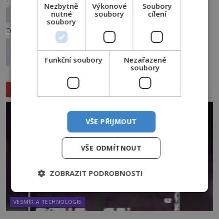
Nezbytně
Výkonové
Soubory
nutné
soubory
cílení
Malý chlapec: To já je zabil… Všechny!
soubory
Další článek
Malajsijská lochneská příšera: Potvrdil český
záhadolog její existenci?
Funkční soubory
Nezařazené
soubory
Související články
VŠE PŘIJMOUT
VŠE ODMÍTNOUT
ZOBRAZIT PODROBNOSTI
VESMÍR A TECHNOLOGIE