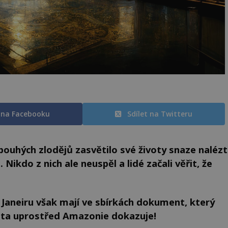
t na Facebooku
Sdílet na Twitteru
ouhých zlodějů zasvětilo své životy snaze nalézt
Nikdo z nich ale neuspěl a lidé začali věřit, že
 Janeiru však mají ve sbírkách dokument, který
sta uprostřed Amazonie dokazuje!