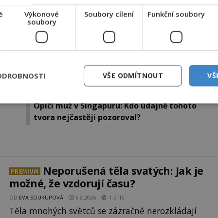
é
Výkonové
Soubory cílení
Funkční soubory
DPH. Službu technicky zajišťuje Airtoy a.s. Infolinka: 602 777 555,
soubory
ww.platmobilem.cz
Sdílet na X
ODROBNOSTI
VŠE ODMÍTNOUT
VŠ
Další článek
Opičí muž v Singapuru: Kdo údajně tohoto
tvora nejčastěji pozoroval?
Neporušená těla svatých: Jak je
PREMIUM
možné, že vzdorují času?
OD
EVA SOUKUPOVÁ
6.8.2026
1.5TIS
Těla mnohých světců se zázračně nerozkládají