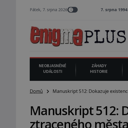
Pátek, 7. srpna 2026
7. srpna 1994
: Na americk
NEOBJASNĚNÉ
ZÁHADY
UDÁLOSTI
HISTORIE
Domů
Manuskript 512: Dokazuje existenc
Manuskript 512: D
ztraceného města