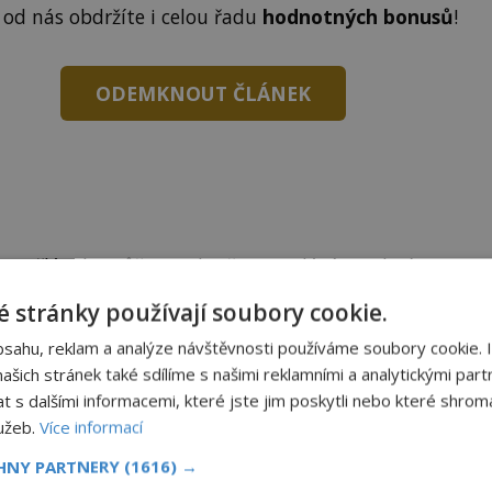
 od nás obdržíte i celou řadu
hodnotných bonusů
!
ODEMKNOUT ČLÁNEK
to článek, můžete tak učinit zasláním jediné SMS.
terý opíšete do následujícího okénka a kliknutím na
 stránky používají soubory cookie.
tko jej odemknete.
bsahu, reklam a analýze návštěvnosti používáme soubory cookie. 
CLANEK" odešlete na číslo
903 33 20
.
šich stránek také sdílíme s našimi reklamními a analytickými partn
s dalšími informacemi, které jste jim poskytli nebo které shromá
lužeb.
Více informací
CHNY PARTNERY
(1616) →
EMKNOUT KÓDEM