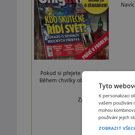
Navíc
Pokud si přejete odemknout pouze ten
Během chvilky obdržíte číselný kód, k
Tyto webové
tlačí
K personalizaci o
Zprávu ve tvaru "CTU 
vašem používání na
mohou kombinovat 
používání jejich s
ZOBRAZIT VŠE
OD