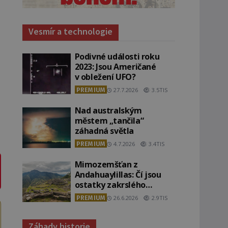
Vesmír a technologie
Podivné události roku
2023: Jsou Američané
v obležení UFO?
PREMIUM
27.7.2026
3.5TIS
Nad australským
městem „tančila“
záhadná světla
PREMIUM
4.7.2026
3.4TIS
Mimozemšťan z
Andahuaylillas: Čí jsou
ostatky zakrslého
stvoření s ohromnou
PREMIUM
26.6.2026
2.9TIS
lebkou?
Záhady historie