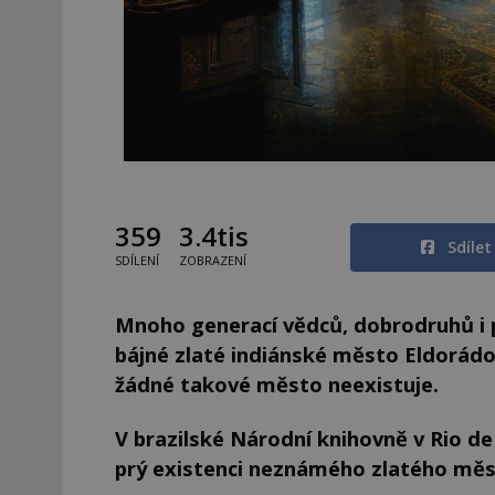
359
3.4tis
Sdíle
SDÍLENÍ
ZOBRAZENÍ
Mnoho generací vědců, dobrodruhů i p
bájné zlaté indiánské město Eldorádo. 
žádné takové město neexistuje.
V brazilské Národní knihovně v Rio de
prý existenci neznámého zlatého mě