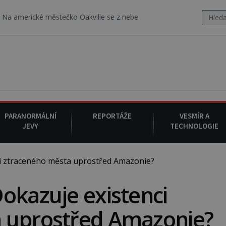
é městečko Oakville se z nebe snáší podivná rosolovitá látka nezn
PARANORMÁLNÍ
REPORTÁŽE
VESMÍR A
JEVY
TECHNOLOGIE
i ztraceného města uprostřed Amazonie?
okazuje existenci
 uprostřed Amazonie?