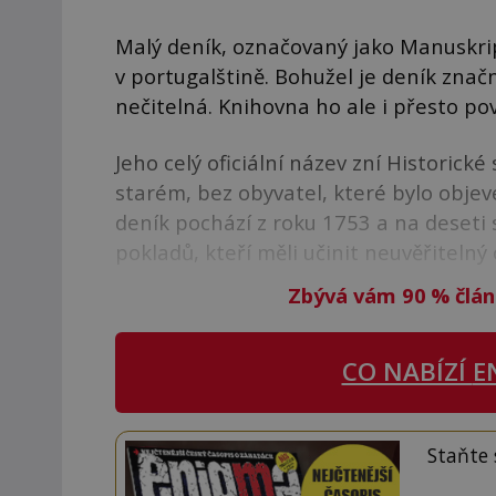
Malý deník, označovaný jako Manuskrip
v portugalštině. Bohužel je deník zna
nečitelná. Knihovna ho ale i přesto pov
Jeho celý oficiální název zní Historick
starém, bez obyvatel, které bylo objev
deník pochází z roku 1753 a na deseti
pokladů, kteří měli učinit neuvěřitelný
Zbývá vám 90
%
člán
CO NABÍZÍ
E
Staňte