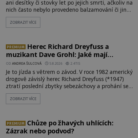
ani desítky či stovky let po jejich smrti, ačkoliv na
nich často nebylo provedeno balzamování či jiné
pokusy o konzervaci. Neporušené ostatky bývají
ZOBRAZIT VÍCE
považovány za důkaz svatosti zemřelých. Jaké
tajemné síly těla významných náboženských
osobností ochraňují? Na hřbitově u kláštera
Milosrdných
Herec Richard Dreyfuss a
PREMIUM
muzikant Dave Grohl: Jaké mají
paranormální zážitky?
OD
ANDREA ŠULCOVÁ
5.8.2026
2.4TIS
Je to jízda s větrem o závod. V roce 1982 americký
drogově závislý herec Richard Dreyfuss (*1947)
ztratí poslední zbytky sebezáchovy a prohání se
po silnicích ve svém mercedesu jako utržený ze
ZOBRAZIT VÍCE
řetězu. Vše vyvrcholí katastrofou, když to
Dreyfuss napálí v plné rychlosti do stromu! Policie
ve vraku následně nalezne schovaný kokain.
Tímto momentem se slavnému
Chůze po žhavých uhlících:
PREMIUM
Zázrak nebo podvod?