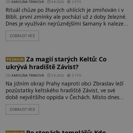
OD
KAROLÍNA TRNKOVÁ
4.8.2026
2.9TIS
Rituál chůze po žhavých uhlících je zmiňován i v
Bibli, první zmínky ale pochází už z doby železné.
Dnes je využíván nejrůznějšími šamany k nalezení
spirituální síly či vnitřního klidu. Jak funguje a
ZOBRAZIT VÍCE
proč si při něm člověk nepopálí nohy, což bylo
objektivně dokázáno? Je na něm i něco
nadpřirozeného? Histori
Za magií starých Keltů: Co
PREMIUM
ukrývá hradiště Závist?
OD
KAROLÍNA TRNKOVÁ
3.8.2026
3.1TIS
Na jižním okraji Prahy naproti obci Zbraslav leží
pozůstatky keltského hradiště Závist, ve své
době největšího oppida v Čechách. Místo dnes
pokrývá les, zbytky po kdysi monumentálním
ZOBRAZIT VÍCE
hradišti jsou ale v terénu patrné stále. Co dalšího
tu po Keltech zůstalo? Prozkoumejte to spolu s
ENIGMOU! Na vrch Hr
Po stopách templářů: Kdo