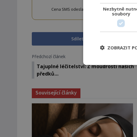
Nezbytně nutn
Cena SMS odeslané na číslo 9033320 je 20 Kč vč. 
soubory
w
Sdílet na Facebooku
ZOBRAZIT P
Předchozí článek
Tajuplné léčitelství: Z moudrosti našich
předků…
Související články