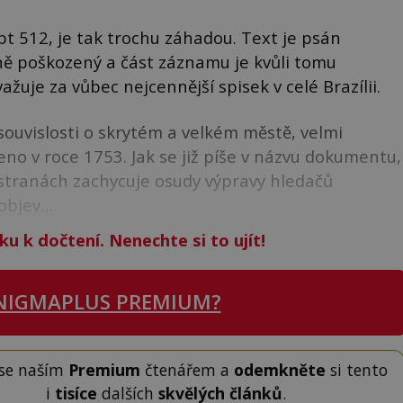
t 512, je tak trochu záhadou. Text je psán
čně poškozený a část záznamu je kvůli tomu
ažuje za vůbec nejcennější spisek v celé Brazílii.
é souvislosti o skrytém a velkém městě, velmi
eno v roce 1753. Jak se již píše v názvu dokumentu,
 stranách zachycuje osudy výpravy hledačů
 objev…
ku k dočtení. Nenechte si to ujít!
NIGMAPLUS PREMIUM?
 se naším
Premium
čtenářem a
odemkněte
si tento
i
tisíce
dalších
skvělých článků
.