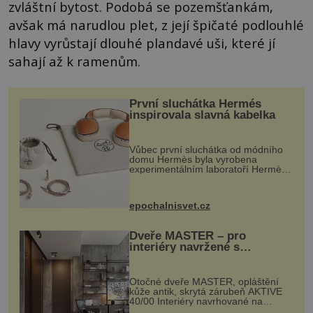
zvláštní bytost. Podobá se pozemšťankám,
avšak má narudlou plet, z její špičaté podlouhlé
hlavy vyrůstají dlouhé plandavé uši, které jí
sahají až k ramenům.
První sluchátka Hermés
inspirovala slavná kabelka
Vůbec první sluchátka od módního
domu Hermès byla vyrobena
experimentálním laboratoří Hermès
Ateliers Horizons. Elegantní gadget
si vyžádal dva roky vývoje a chlubí
se ručně šitou hovězí kůží a
epochalnisvet.cz
kovový...
Dveře MASTER – pro
interiéry navržené s
rozumem i vášní!
Otočné dveře MASTER, opláštění
kůže antik, skrytá zárubeň AKTIVE
40/00 Interiéry navrhované na
zakázku často vyžadují atypické