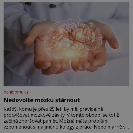
panidomu.cz
Nedovolte mozku stárnout
Každý, komu je přes 25 let, by měl pravidelně
procvičovat mozkové závity. V tomto období se totiž
začíná zhoršovat paměť. Možná máte problém
vzpomenout si na jméno kolegy z práce. Nebo marně v
paměti lovíte název knížky, kterou jste nedávno přečetli.