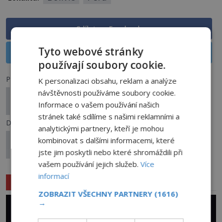
Sdílet na Facebooku
Tyto webové stránky
Sdílet na X
používají soubory cookie.
Předchozí článek
K personalizaci obsahu, reklam a analýze
návštěvnosti používáme soubory cookie.
Vražda Katarzyny Zowada: Tajemný kriminální
Informace o vašem používání našich
případ z Polska!
stránek také sdílíme s našimi reklamními a
Další článek
analytickými partnery, kteří je mohou
Tajemný hřbitov bláznů v Praze: Dochází zde k
kombinovat s dalšími informacemi, které
paranormálním jevům?
jste jim poskytli nebo které shromáždili při
vašem používání jejich služeb.
Více
informací
Související články
ZOBRAZIT VŠECHNY PARTNERY
(1616)
→