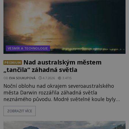
vydává
VESMÍR A TECHNOLOGIE
Nad australským městem
PREMIUM
„tančila“ záhadná světla
OD
EVA SOUKUPOVÁ
4.7.2026
3.4TIS
Noční oblohu nad okrajem severoaustralského
města Darwin rozzářila záhadná světla
neznámého původu. Modré světelné koule byly
viditelné nejméně dvacet minut, během nichž se
ZOBRAZIT VÍCE
opakovaně objevovaly a zase mizely. Svědek, který
úkaz zachytil na mobilní telefon, se domnívá, že
mohlo jít o návštěvu ze světa duchů. Záhadný