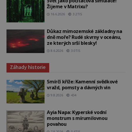
Svět jako počítačová simulace!
Žijeme v Matrixu?
16.6.2026
3.2TIS
Důkaz mimozemské základny na
dně moře? Rudé skvrny v oceánu,
ze kterých srší blesky!
8.6.2026
3.0TIS
Záhady historie
Smírčí kříže: Kamenní svědkové
vražd, pomsty a dávných vin
9.8.2026
434
Ayia Napa: Kyperské vodní
monstrum s mírumilovnou
povahou
7.8.2026
5.4TIS