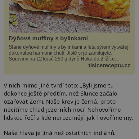
Dýňové muffiny s bylinkami
Slané dýňové muffiny s bylinkami a feta sýrem vytvářejí
dokonalou harmonii chutí. Jistě si je zamilujete.
Suroviny na 12 kusů 250 g dýně Hokaido 2 lžíce
olivového oleje sůl, pepř hrst nasekaných špen...
tisicereceptu.cz
V nich mimo jiné tvrdí toto: „Byli jsme tu
dokonce ještě předtím, než Slunce začalo
ozařovat Zemi. Naše krev je černá, proto
necítíme chlad jezerních nocí. Nehovoříme
lidskou řečí a lidé nerozumějí, jak hovoříme my.
Naše hlava je jiná než ostatních indiánů.“