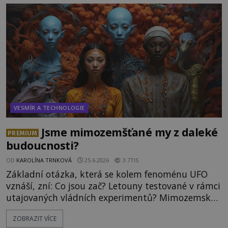
hory Apu a přemýšlí, jak s touto zprávou naloží.
Právě nalezl ostatky dvou mimozemšťanů! Vědci
nad nálezem kroutí hlavou. Už na
VESMÍR A TECHNOLOGIE
Jsme mimozemšťané my z daleké
PREMIUM
budoucnosti?
OD
KAROLÍNA TRNKOVÁ
25.6.2026
3.7TIS
Základní otázka, která se kolem fenoménu UFO
vznáší, zní: Co jsou zač? Letouny testované v rámci
utajovaných vládních experimentů? Mimozemské
vesmírné lodě plnící na Zemi nám neznámý úkol?
ZOBRAZIT VÍCE
Skokani mezi dimenzemi, putující po mostech