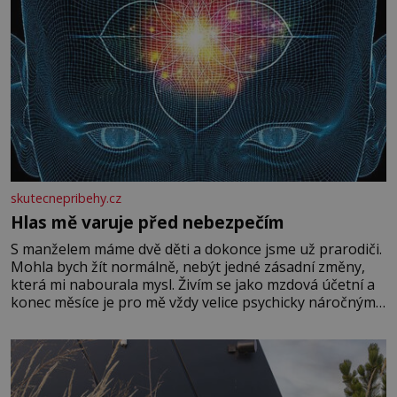
skutecnepribehy.cz
Hlas mě varuje před nebezpečím
S manželem máme dvě děti a dokonce jsme už prarodiči.
Mohla bych žít normálně, nebýt jedné zásadní změny,
která mi nabourala mysl. Živím se jako mzdová účetní a
konec měsíce je pro mě vždy velice psychicky náročným
obdobím. Od té chvíle, co máme vnoučata, mi dcera čím
dál častěji volá o pomoc, co se hlídání týče. Dalo by se