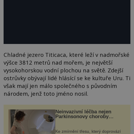
Chladné jezero Titicaca, které leží v nadmořské
výšce 3812 metrů nad mořem, je největší
vysokohorskou vodní plochou na světě. Zdejší
ostrůvky obývají lidé hlásící se ke kultuře Uru. Ti
však mají jen málo společného s původním
národem, jenž toto jméno nosil.
Neinvazivní léčba nejen
Parkinsonovy choroby
pomocí ultrazvukové
„helmy“
Ke zmírnění třesu, který doprovází