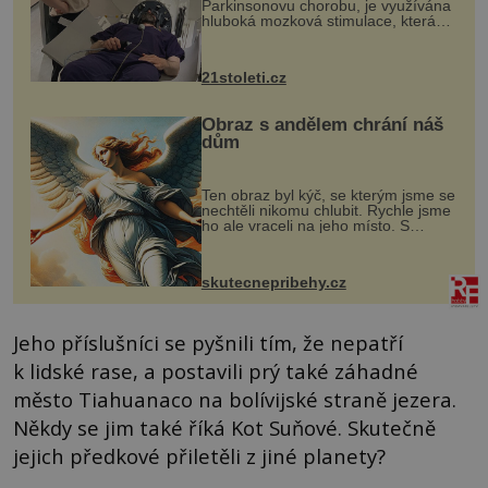
Parkinsonovu chorobu, je využívána
hluboká mozková stimulace, která
však vyžaduje vysoce invazivní
zákrok. Ultrazvuk zase není vhodný
k dostatečně přesnému zacílení ...
21stoleti.cz
Obraz s andělem chrání náš
dům
Ten obraz byl kýč, se kterým jsme se
nechtěli nikomu chlubit. Rychle jsme
ho ale vraceli na jeho místo. S
manželem Vaškem jsme si pořídili
chaloupku, takový domek na severu
Čech, kde jsme si naplánova...
skutecnepribehy.cz
Jeho příslušníci se pyšnili tím, že nepatří
k lidské rase, a postavili prý také záhadné
město Tiahuanaco na bolívijské straně jezera.
Někdy se jim také říká Kot Suňové. Skutečně
jejich předkové přiletěli z jiné planety?