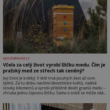
epochalnisvet.cz
Včela za celý život vyrobí lžičku medu. Čím je
pražský med ze střech tak ceněný?
Její život je krátký. V létě trvá pouhých šest až osm
týdnů. Za tu dobu navštíví desetitisíce květů, nalétá
stovky kilometrů a vyrobí přibližně devět gramů medu –
zhruba jednu čajovou lžičku. Sama o sobě se může zdát
bezvýznamná. Teprve když se spojí s dalšími desítkami
tisíc příslušnic svého včelstva, vznikne jeden z
nejdokonalejších organismů