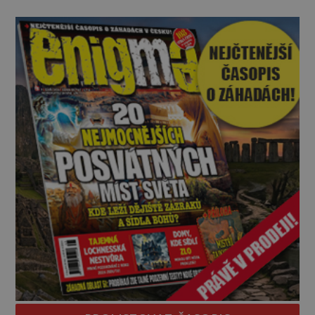
skrze reality do paralelních světů? O všech těchto
možnostech již desítky let vzrušeně diskutují
vědci, ufologo