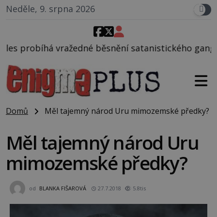
Neděle, 9. srpna 2026
 běsnění satanistického gangu vedeného Charlesem 
Domů
Měl tajemný národ Uru mimozemské předky?
Měl tajemný národ Uru
mimozemské předky?
od
BLANKA FIŠAROVÁ
27.7.2018
5.8tis