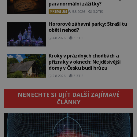
paranormální zážitky?
PREMIUM
5.8.2026
3.2TIS
Hororové zábavní parky: Straší tu
oběti nehod?
4.8.2026
3.5TIS
Kroky v prázdných chodbách a
přízraky v oknech: Nejděsivější
domy v Česku budí hrůzu
2.8.2026
3.3TIS
NENECHTE SI UJÍT DALŠÍ ZAJÍMAVÉ
ČLÁNKY