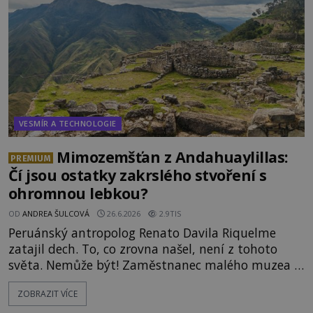
záznam okamžitě rozpoutal deb
VESMÍR A TECHNOLOGIE
Mimozemšťan z Andahuaylillas:
PREMIUM
Čí jsou ostatky zakrslého stvoření s
ohromnou lebkou?
OD
ANDREA ŠULCOVÁ
26.6.2026
2.9TIS
Peruánský antropolog Renato Davila Riquelme
zatajil dech. To, co zrovna našel, není z tohoto
světa. Nemůže být! Zaměstnanec malého muzea v
peruánském městečku Andahuaylillas nedaleko
ZOBRAZIT VÍCE
legendárního Cuzca pomalu sestupuje z posvátné