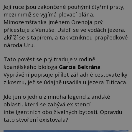
Její ruce jsou zakončené pouhými čtyřmi prsty,
mezi nimiž se vyjímá plovací blána.
Mimozemšťanka jménem Orenoja prý
přicestuje z Venuše. Usídlí se ve vodách jezera.
Zkříží se s tapírem, a tak vzniknou prapředkové
národa Uru.
Tato pověst se prý traduje v rodině
španělského biologa
Garcia Beltrána
.
Vyprávění popisuje přílet záhadné cestovatelky
z kosmu, jež se údajně usadila u jezera Titicaca.
Jde jen o jednu z mnoha legend z andské
oblasti, která se zabývá existencí
inteligentních obojživelných bytostí. Opravdu
tato stvoření existovala?