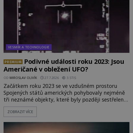
VESMÍR A TECHNOLOGIE
Podivné události roku 2023: Jsou
PREMIUM
Američané v obležení UFO?
OD
MIROSLAV OLIVÍK
27.7.2026
3.5TIS
Začátkem roku 2023 se ve vzdušném prostoru
Spojených států amerických pohybovaly nejméně
tři neznámé objekty, které byly později sestřeleny.
Do dnešních dnů nebyly trosky těchto létajících
ZOBRAZIT VÍCE
těles objeveny. Je možné, že šlo o nějaké nové
armádní výzkumné technologie? Nebo snad byly
mimozemského původu? Dne 4. února roku 2023