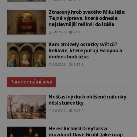
Ztracený hrob svatého Mikuláše:
Tajná výprava, která odnesla
nejslavnější relikvii do Itálie
7.8.2026
2.9TIS
Kam zmizely ostatky světců?
Relikvie, které putují Evropou a
dodnes budí úžas
6.8.2026
3.3TIS
Paranormální jevy
Nešťastný duch oběšené milenky
děsí studentky
8.8.2026
5.0TIS
Herec Richard Dreyfuss a
muzikant Dave Grohl: Jaké mají