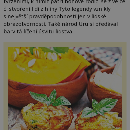
tvrzeními, k nimiž patří bohové rodící se z vejce
či stvoření lidí z hlíny Tyto legendy vznikly
s největší pravděpodobností jen v lidské
obrazotvornosti. Také národ Uru si předával
barvitá líčení úsvitu lidstva.