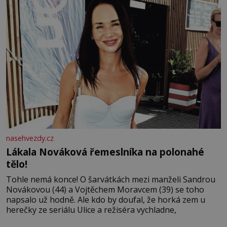
nasehvezdy.cz
Lákala Nováková řemeslníka na polonahé
tělo!
Tohle nemá konce! O šarvátkách mezi manželi Sandrou
Novákovou (44) a Vojtěchem Moravcem (39) se toho
napsalo už hodně. Ale kdo by doufal, že horká zem u
herečky ze seriálu Ulice a režiséra vychladne,