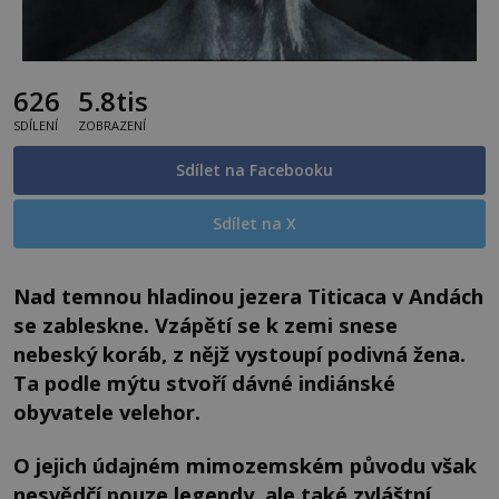
626
5.8tis
SDÍLENÍ
ZOBRAZENÍ
Sdílet na Facebooku
Sdílet na X
Nad temnou hladinou jezera Titicaca v Andách
se zableskne. Vzápětí se k zemi snese
nebeský koráb, z nějž vystoupí podivná žena.
Ta podle mýtu stvoří dávné indiánské
obyvatele velehor.
O jejich údajném mimozemském původu však
nesvědčí pouze legendy, ale také zvláštní