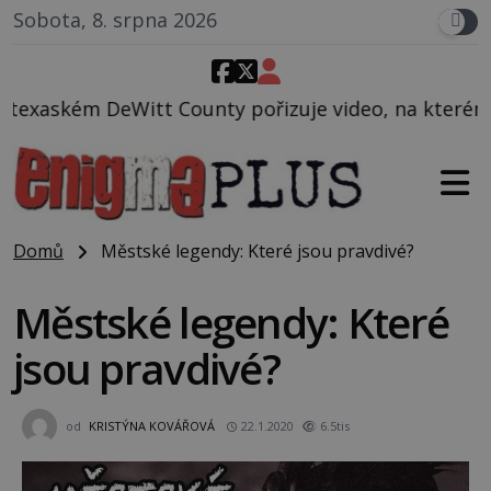
Sobota, 8. srpna 2026
ty pořizuje video, na kterém před jeho vozem po ces
Domů
Městské legendy: Které jsou pravdivé?
Městské legendy: Které
jsou pravdivé?
od
KRISTÝNA KOVÁŘOVÁ
22.1.2020
6.5tis