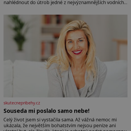
nahlédnout do útrob jedné z nejvýznamnějších vodních
elektráren v Evropě, vydat se na horské hřebeny, projet
se na koloběžce a den zakončit poznáváním památek ve
Velkých Losinách nebo v termálním
skutecnepribehy.cz
Souseda mi poslalo samo nebe!
Celý život jsem si vystačila sama. Až vážná nemoc mi
ukázala, že největším bohatstvím nejsou peníze ani