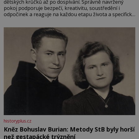
dětských krůčků až po dospívání. Správně navržený
pokoj podporuje bezpečí, kreativitu, soustředění i
odpočinek a reaguje na každou etapu života a specifické
potřeby dítěte. Pro nejmenší je klíčová jednoduchost,
měkkost a bezpečí, proto by pokoj miminka měl působit
především klidně a útulně. Předškolní věk je
historyplus.cz
Kněz Bohuslav Burian: Metody StB byly horší
než gestapácké trýznění