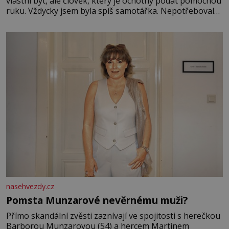
vlastní byt, ale člověk, který je ochotný podat pomocnou
ruku. Vždycky jsem byla spíš samotářka. Nepotřebovala
jsem kolem sebe partu kamarádek ani partnera. Stačily
mi knihy, práce a hlavně klid. Hned po studiích jsem
odešla z rodného města,
nasehvezdy.cz
Pomsta Munzarové nevěrnému muži?
Přímo skandální zvěsti zaznívají ve spojitosti s herečkou
Barborou Munzarovou (54) a hercem Martinem