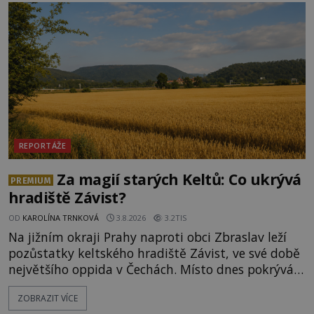
REPORTÁŽE
Za magií starých Keltů: Co ukrývá
PREMIUM
hradiště Závist?
OD
KAROLÍNA TRNKOVÁ
3.8.2026
3.2TIS
Na jižním okraji Prahy naproti obci Zbraslav leží
pozůstatky keltského hradiště Závist, ve své době
největšího oppida v Čechách. Místo dnes pokrývá
les, zbytky po kdysi monumentálním hradišti jsou
ZOBRAZIT VÍCE
ale v terénu patrné stále. Co dalšího tu po Keltech