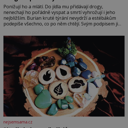
Ponižují ho a mlátí. Do jídla mu přidávají drogy,
nenechají ho pořádně vyspat a smrtí vyhrožují i jeho
nejbližším. Burian kruté týrání nevydrží a estébákům
podepíše všechno, co po něm chtějí. Svým podpisem jim
potvrdí také to, že na něj během výslechů nikdo nevyvíjel
fyzický ani psychický nátlak. Syn brněnského řezníka
chce být knězem a
nejsemsama.cz