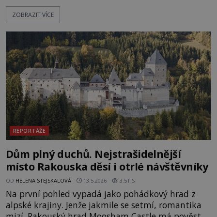
Vzpomínek na budoucnost, švýcarský badatel
ZOBRAZIT VÍCE
Erich von Däniken? Orbitální stanice Viking 1
přelétá na oběžné dráze nad rudou planetou. Když
je umělá družice od povrchu Marsu vzdálena asi
1873 kilometrů, nachá
REPORTÁŽE
Dům plný duchů. Nejstrašidelnější
místo Rakouska děsí i otrlé návštěvníky
OD
HELENA STEJSKALOVÁ
13.5.2026
3.5TIS
Na první pohled vypadá jako pohádkový hrad z
alpské krajiny. Jenže jakmile se setmí, romantika
mizí. Rakouský hrad Moosham Castle má pověst