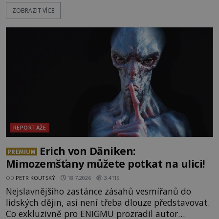
fungují jako anomální zóny, kde selhává lidské
ZOBRAZIT VÍCE
vnímání času i prostoru. Geologické anomálie hory
nenechávají nikoho chladným a esoterici i
badatelé zde odkrývají indicie, které propojují
prastaré pohanské kulty, keltské svatyně a zprávy
o lidech, kteří v
REPORTÁŽE
Erich von Däniken:
PREMIUM
Mimozemšťany můžete potkat na ulici!
OD
PETR KOUTSKÝ
18.7.2026
3.4TIS
Nejslavnějšího zastánce zásahů vesmířanů do
lidských dějin, asi není třeba dlouze představovat.
Co exkluzivně pro ENIGMU prozradil autor