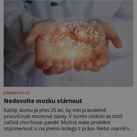
panidomu.cz
Nedovolte mozku stárnout
Každý, komu je přes 25 let, by měl pravidelně
procvičovat mozkové závity. V tomto období se totiž
začíná zhoršovat paměť. Možná máte problém
vzpomenout si na jméno kolegy z práce. Nebo marně v
paměti lovíte název knížky, kterou jste nedávno přečetli.