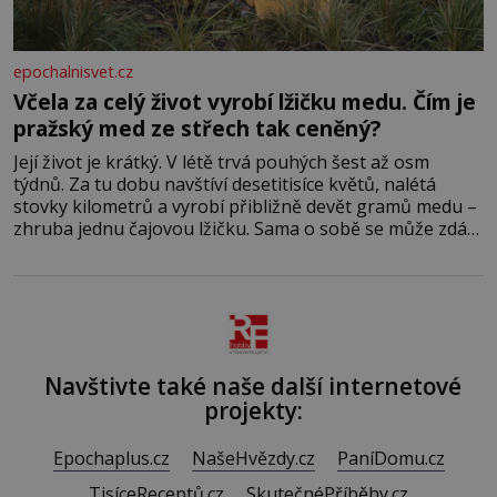
epochalnisvet.cz
Včela za celý život vyrobí lžičku medu. Čím je
pražský med ze střech tak ceněný?
Její život je krátký. V létě trvá pouhých šest až osm
týdnů. Za tu dobu navštíví desetitisíce květů, nalétá
stovky kilometrů a vyrobí přibližně devět gramů medu –
zhruba jednu čajovou lžičku. Sama o sobě se může zdát
bezvýznamná. Teprve když se spojí s dalšími desítkami
tisíc příslušnic svého včelstva, vznikne jeden z
nejdokonalejších organismů
Navštivte také naše další internetové
projekty:
Epochaplus.cz
NašeHvězdy.cz
PaníDomu.cz
TisíceReceptů.cz
SkutečnéPříběhy.cz