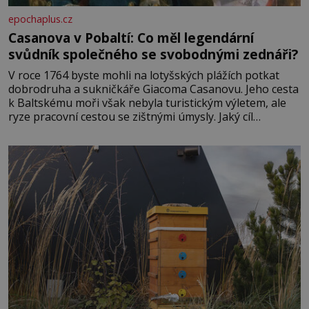
epochaplus.cz
Casanova v Pobaltí: Co měl legendární
svůdník společného se svobodnými zednáři?
V roce 1764 byste mohli na lotyšských plážích potkat
dobrodruha a sukničkáře Giacoma Casanovu. Jeho cesta
k Baltskému moři však nebyla turistickým výletem, ale
ryze pracovní cestou se zištnými úmysly. Jaký cíl
Casanova sledoval, když se například procházel uličkami
lotyšské Rigy? Casanova v Pobaltí kontaktoval tamní
zednářské lóže. Nebyl v této oblasti žádným nováčkem,
protože do zednářské