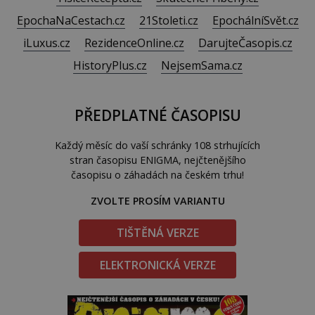
EpochaNaCestach.cz
21Stoleti.cz
EpochálníSvět.cz
iLuxus.cz
RezidenceOnline.cz
DarujteČasopis.cz
HistoryPlus.cz
NejsemSama.cz
PŘEDPLATNÉ ČASOPISU
Každý měsíc do vaší schránky 108 strhujících
stran časopisu ENIGMA, nejčtenějšího
časopisu o záhadách na českém trhu!
ZVOLTE PROSÍM VARIANTU
TIŠTĚNÁ VERZE
ELEKTRONICKÁ VERZE