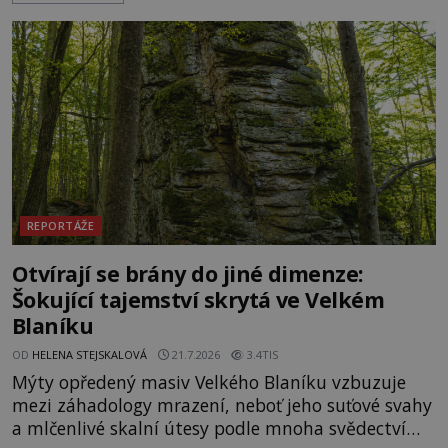
pulzuje skrytá historie, která se dodnes úspěšně
vyhýbá shonu moderní metropole. Místo, ke
kterému se vážou nejstarší české mýty, ve svých
temných útrobách střeží monumentální
REPORTÁŽE
Otvírají se brány do jiné dimenze:
Šokující tajemství skrytá ve Velkém
Blaníku
OD
HELENA STEJSKALOVÁ
21.7.2026
3.4TIS
Mýty opředený masiv Velkého Blaníku vzbuzuje
mezi záhadology mrazení, neboť jeho suťové svahy
a mlčenlivé skalní útesy podle mnoha svědectví