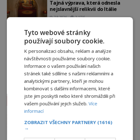
Tajná výprava, která odnesla
nejslavnější relikvii do Itálie
7.8.2026
2.1TIS
Kam zmizely ostatky světců?
Tyto webové stránky
Relikvie, které putují Evropou a
používají soubory cookie.
dodnes budí úžas
6.8.2026
2.9TIS
K personalizaci obsahu, reklam a analýze
návštěvnosti používáme soubory cookie.
Železný zázrak z Indie: Proč tento
Informace o vašem používání našich
sloup už 1 600 let nezná rez?
stránek také sdílíme s našimi reklamními a
5.8.2026
2.9TIS
analytickými partnery, kteří je mohou
kombinovat s dalšími informacemi, které
jste jim poskytli nebo které shromáždili při
Paranormální jevy
vašem používání jejich služeb.
Více
informací
Nešťastný duch oběšené milenky
děsí studentky
ZOBRAZIT VŠECHNY PARTNERY
(1616)
→
8.8.2026
3.6TIS