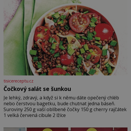
tisicereceptu.cz
Čočkový salát se šunkou
Je lehký, zdravý, a když si k němu dáte opečený chléb
nebo čerstvou bagetku, bude chutnat jedna báseň.
Suroviny 250 g vaší oblíbené čočky 150 g cherry rajčátek
1 velká červená cibule 2 lžíce