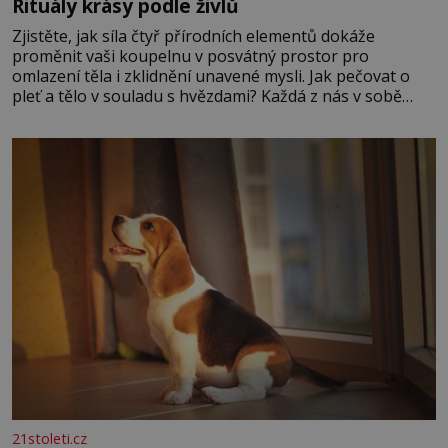
Rituály krásy podle živlů
Zjistěte, jak síla čtyř přírodních elementů dokáže
proměnit vaši koupelnu v posvátný prostor pro
omlazení těla i zklidnění unavené mysli. Jak pečovat o
pleť a tělo v souladu s hvězdami? Každá z nás v sobě
nese otisk vesmíru, který se projevuje nejen v naší
povaze, ale i v potřebách naší pokožky. Ohnivá znamení
Ženy narozené ve znamení Berana, Lva a Střelce v sobě
nesou žár, odvahu a neutuchající elán. Vaše
21stoleti.cz