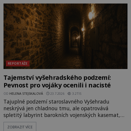
zůstalo? Prozkoumejte to spolu s ENIGMOU! Na
vrch Hr
REPORTÁŽE
Tajemství vyšehradského podzemí:
Pevnost pro vojáky ocenili i nacisté
OD
HELENA STEJSKALOVÁ
23.7.2026
3.2TIS
Tajuplné podzemí staroslavného Vyšehradu
neskrývá jen chladnou tmu, ale opatrovává
spletitý labyrint barokních vojenských kasemat,
zapomenuté chrámy a vzácné národní poklady.
ZOBRAZIT VÍCE
Hluboko uvnitř mohutné skály nad řekou Vltavou