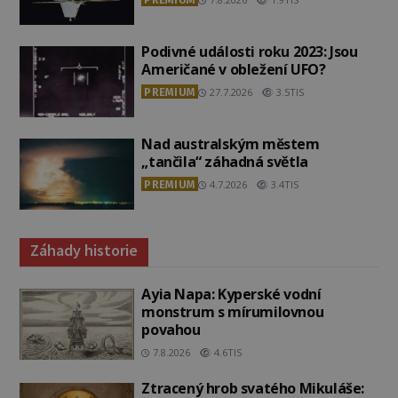
Podivné události roku 2023: Jsou
Američané v obležení UFO?
PREMIUM
27.7.2026
3.5TIS
Nad australským městem
„tančila“ záhadná světla
PREMIUM
4.7.2026
3.4TIS
Záhady historie
Ayia Napa: Kyperské vodní
monstrum s mírumilovnou
povahou
7.8.2026
4.6TIS
Ztracený hrob svatého Mikuláše: