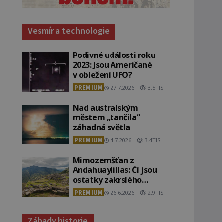
Vesmír a technologie
Podivné události roku
2023: Jsou Američané
v obležení UFO?
PREMIUM
27.7.2026
3.5TIS
Nad australským
městem „tančila“
záhadná světla
PREMIUM
4.7.2026
3.4TIS
Mimozemšťan z
Andahuaylillas: Čí jsou
ostatky zakrslého
stvoření s ohromnou
PREMIUM
26.6.2026
2.9TIS
lebkou?
Záhady historie