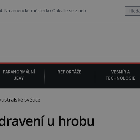
 městečko Oakville se z nebe snáší podivná rosolovitá látka nezn
PARANORMÁLNÍ
REPORTÁŽE
VESMÍR A
JEVY
TECHNOLOGIE
ustralské světice
dravení u hrobu