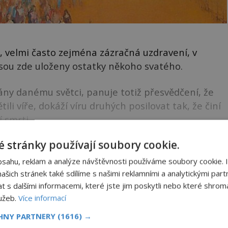
, velmi často zejména zázračná uzdravení, v
sou zde uloženy ostatky někoho svatého.
ány danému světci, panuje totiž přesvědčení, že
tili víře, dokáží víru druhých posilovat tak, že činí
í smrti.
ku k dočtení. Nenechte si to ujít!
 stránky používají soubory cookie.
bsahu, reklam a analýze návštěvnosti používáme soubory cookie. 
šich stránek také sdílíme s našimi reklamními a analytickými partn
s dalšími informacemi, které jste jim poskytli nebo které shromá
lužeb.
Více informací
moc?
CHNY PARTNERY
(1616) →
e?