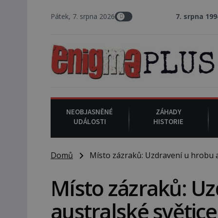
Pátek, 7. srpna 2026
7. srpna 1994
: Na americké
NEOBJASNĚNÉ
ZÁHADY
UDÁLOSTI
HISTORIE
Domů
Místo zázraků: Uzdravení u hrobu a
Místo zázraků: Uz
australské světice