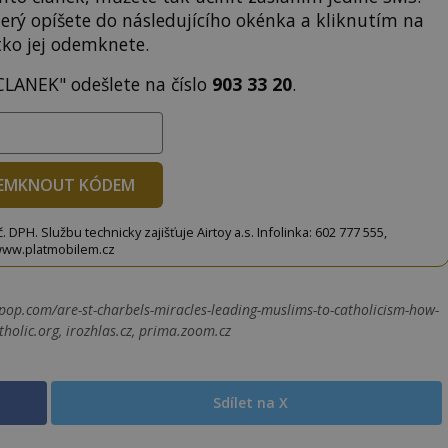
terý opíšete do následujícího okénka a kliknutím na
tko jej odemknete.
CLANEK" odešlete na číslo
903 33 20
.
EMKNOUT KÓDEM
DPH. Službu technicky zajišťuje Airtoy a.s. Infolinka: 602 777 555,
ww.platmobilem.cz
pop.com/are-st-charbels-miracles-leading-muslims-to-catholicism-how-
holic.org, irozhlas.cz, prima.zoom.cz
Sdílet na X