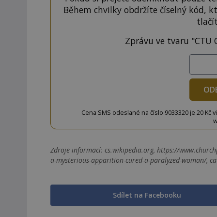
Během chvilky obdržíte číselný kód, k
tlačí
Zprávu ve tvaru "CTU 
OD
Cena SMS odeslané na číslo 9033320 je 20 Kč vč. 
w
Zdroje informací:
cs.wikipedia.org, https://www.church
a-mysterious-apparition-cured-a-paralyzed-woman/, cat
Sdílet na Facebooku