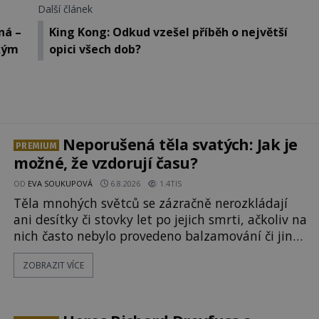
Další článek
ná –
King Kong: Odkud vzešel příběh o největší
ským
opici všech dob?
Neporušená těla svatých: Jak je
PREMIUM
možné, že vzdorují času?
OD
EVA SOUKUPOVÁ
6.8.2026
1.4TIS
Těla mnohých světců se zázračně nerozkládají
ani desítky či stovky let po jejich smrti, ačkoliv na
nich často nebylo provedeno balzamování či jiné
pokusy o konzervaci. Neporušené ostatky bývají
ZOBRAZIT VÍCE
považovány za důkaz svatosti zemřelých. Jaké
tajemné síly těla významných náboženských
osobností ochraňují? Na hřbitově u kláštera
Milosrdných