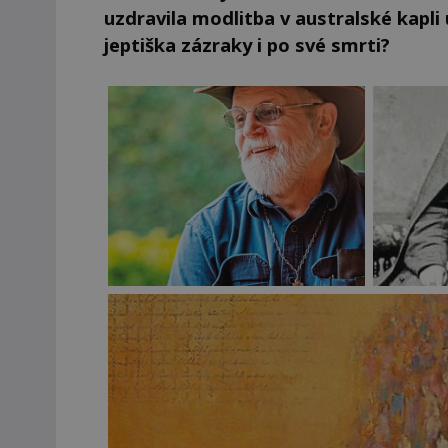
uzdravila modlitba v australské kapl
jeptiška zázraky i po své smrti?