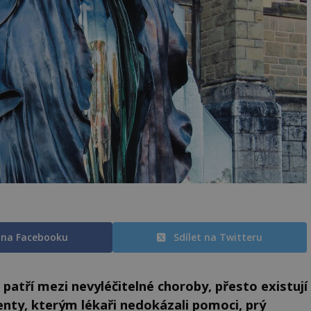
t na Facebooku
Sdílet na Twitteru
patří mezi nevyléčitelné choroby, přesto existují
cienty, kterým lékaři nedokázali pomoci, prý