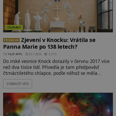
ZÁZRAKY
Zjevení v Knocku: Vrátila se
PREMIUM
Panna Marie po 138 letech?
OD
FILIP APPL
23.7.2026
3.2TIS
Do irské vesnice Knock dorazily v červnu 2017 více
než dva tisíce lidí. Přivedla je tam předpověď
čtrnáctiletého chlapce, podle něhož se měla
přesně ve tři hodiny odpoledne zjevit Panna Marie.
ZOBRAZIT VÍCE
Když slunce vystoupilo z mraků, část davu začala
křičet, že se na nebi odehrává zázrak. Splnilo se
chlapcovo proroctví, nebo poutníci spatřili pouze
neobvyklou hru světla? [gallery
ids="170530,170531,1705