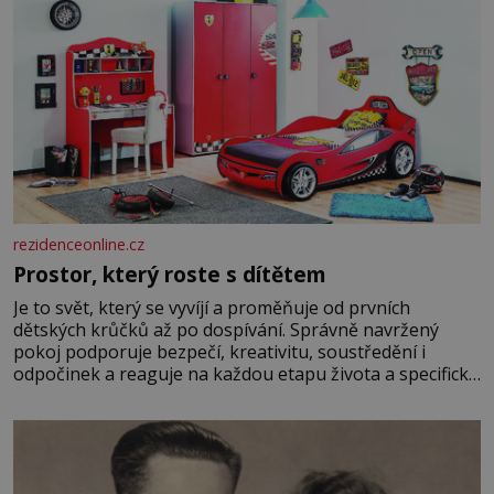
rezidenceonline.cz
Prostor, který roste s dítětem
Je to svět, který se vyvíjí a proměňuje od prvních
dětských krůčků až po dospívání. Správně navržený
pokoj podporuje bezpečí, kreativitu, soustředění i
odpočinek a reaguje na každou etapu života a specifické
potřeby dítěte. Pro nejmenší je klíčová jednoduchost,
měkkost a bezpečí, proto by pokoj miminka měl působit
především klidně a útulně. Předškolní věk je