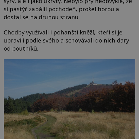
sýry, ale i jako úkryty. Nebylo prý neobvyklé, že
si pastýř zapálil pochodeň, prošel horou a
dostal se na druhou stranu.
Chodby využívali i pohanští kněží, kteří si je
upravili podle svého a schovávali do nich dary
od poutníků.