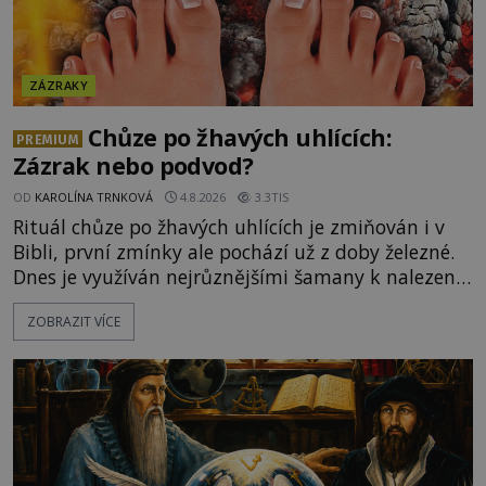
ZÁZRAKY
Chůze po žhavých uhlících:
PREMIUM
Zázrak nebo podvod?
OD
KAROLÍNA TRNKOVÁ
4.8.2026
3.3TIS
Rituál chůze po žhavých uhlících je zmiňován i v
Bibli, první zmínky ale pochází už z doby železné.
Dnes je využíván nejrůznějšími šamany k nalezení
spirituální síly či vnitřního klidu. Jak funguje a proč
ZOBRAZIT VÍCE
si při něm člověk nepopálí nohy, což bylo
objektivně dokázáno? Je na něm i něco
nadpřirozeného? Histori