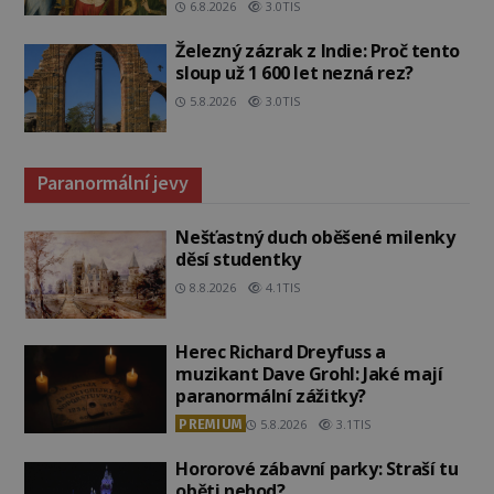
6.8.2026
3.0TIS
Železný zázrak z Indie: Proč tento
sloup už 1 600 let nezná rez?
5.8.2026
3.0TIS
Paranormální jevy
Nešťastný duch oběšené milenky
děsí studentky
8.8.2026
4.1TIS
Herec Richard Dreyfuss a
muzikant Dave Grohl: Jaké mají
paranormální zážitky?
PREMIUM
5.8.2026
3.1TIS
Hororové zábavní parky: Straší tu
oběti nehod?