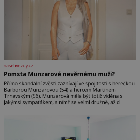
nasehvezdy.cz
Pomsta Munzarové nevěrnému muži?
Přímo skandální zvěsti zaznívají ve spojitosti s herečkou
Barborou Munzarovou (54) a hercem Martinem
Trnavským (56). Munzarová měla být totiž viděna s
jakýmsi sympaťákem, s nímž se velmi družně, až d