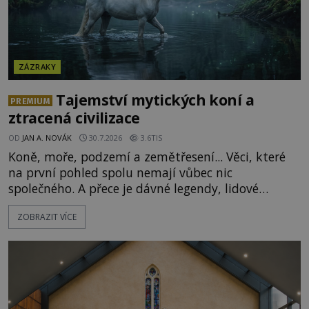
ZÁZRAKY
Tajemství mytických koní a
PREMIUM
ztracená civilizace
OD
JAN A. NOVÁK
30.7.2026
3.6TIS
Koně, moře, podzemí a zemětřesení... Věci, které
na první pohled spolu nemají vůbec nic
společného. A přece je dávné legendy, lidové
pohádky i podvědomí psychicky nemocných lidí
ZOBRAZIT VÍCE
podivným způsobem vzájemně propojují. Je
možné, že tato záhadná spojitost ukrývá nějaké
tajemství pocházející ze samých počátků lidské
civilizace? Nebo dokonce z temných vod minulosti
ještě mnohem hlubších? [g