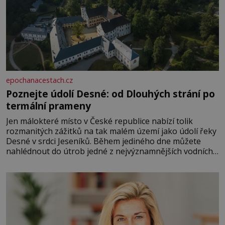
epochanacestach.cz
Poznejte údolí Desné: od Dlouhých strání po
termální prameny
Jen málokteré místo v České republice nabízí tolik
rozmanitých zážitků na tak malém území jako údolí řeky
Desné v srdci Jeseníků. Během jediného dne můžete
nahlédnout do útrob jedné z nejvýznamnějších vodních
elektráren v Evropě, vydat se na horské hřebeny, projet
se na koloběžce a den zakončit poznáváním památek ve
Velkých Losinách nebo v termálním