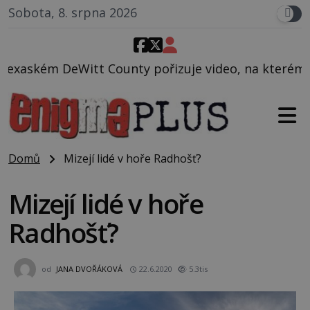
Sobota, 8. srpna 2026
 pořizuje video, na kterém před jeho vozem po cestě
Domů
Mizejí lidé v hoře Radhošť?
Mizejí lidé v hoře
Radhošť?
od
JANA DVOŘÁKOVÁ
22.6.2020
5.3tis