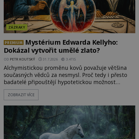
ZÁZRAKY
Mystérium Edwarda Kellyho:
PREMIUM
Dokázal vytvořit umělé zlato?
OD
PETR KOUTSKÝ
31.7.2026
3.4TIS
Alchymistickou proměnu kovů považuje většina
současných vědců za nesmysl. Proč tedy i přesto
badatelé připouštějí hypotetickou možnost
transmutace? Mohl její podstatu odhalit anglický
ZOBRAZIT VÍCE
alchymista, vědec a dobrodruh Edward Kelly?
Shromážděný dav napětím téměř nedýchá.
Měšťané pozorují konání muže, který se stává
nesmrtelnou legendou již během