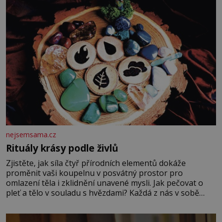
nejsemsama.cz
Rituály krásy podle živlů
Zjistěte, jak síla čtyř přírodních elementů dokáže
proměnit vaši koupelnu v posvátný prostor pro
omlazení těla i zklidnění unavené mysli. Jak pečovat o
pleť a tělo v souladu s hvězdami? Každá z nás v sobě
nese otisk vesmíru, který se projevuje nejen v naší
povaze, ale i v potřebách naší pokožky. Ohnivá znamení