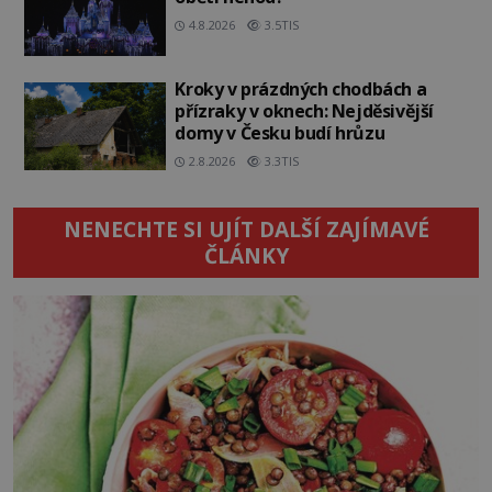
4.8.2026
3.5TIS
Kroky v prázdných chodbách a
přízraky v oknech: Nejděsivější
domy v Česku budí hrůzu
2.8.2026
3.3TIS
NENECHTE SI UJÍT DALŠÍ ZAJÍMAVÉ
ČLÁNKY