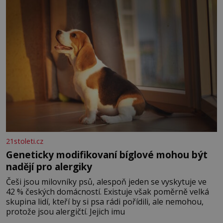
Ženy narozené ve znamení Berana, Lva a Střelce v sobě
nesou žár, odvahu a neutuchající elán. Vaše
21stoleti.cz
Geneticky modifikovaní bíglové mohou být
nadějí pro alergiky
Češi jsou milovníky psů, alespoň jeden se vyskytuje ve
42 % českých domácností. Existuje však poměrně velká
skupina lidí, kteří by si psa rádi pořídili, ale nemohou,
protože jsou alergičtí. Jejich imu