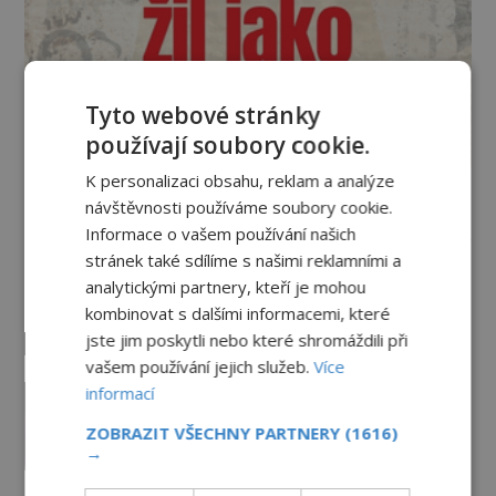
Tyto webové stránky
používají soubory cookie.
K personalizaci obsahu, reklam a analýze
návštěvnosti používáme soubory cookie.
Vesmír a technologie
Informace o vašem používání našich
stránek také sdílíme s našimi reklamními a
Co zachycují tajemné snímky
analytickými partnery, kteří je mohou
Marsu? Je na něm přeci jen voda?
kombinovat s dalšími informacemi, které
PREMIUM
7.8.2026
2.2TIS
jste jim poskytli nebo které shromáždili při
vašem používání jejich služeb.
Více
Podivné události roku 2023: Jsou
informací
Američané v obležení UFO?
ZOBRAZIT VŠECHNY PARTNERY
(1616)
PREMIUM
27.7.2026
3.5TIS
→