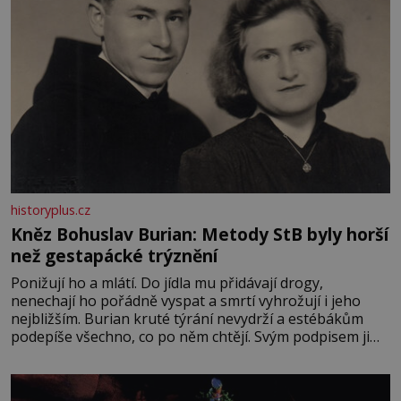
historyplus.cz
Kněz Bohuslav Burian: Metody StB byly horší
než gestapácké trýznění
Ponižují ho a mlátí. Do jídla mu přidávají drogy,
nenechají ho pořádně vyspat a smrtí vyhrožují i jeho
nejbližším. Burian kruté týrání nevydrží a estébákům
podepíše všechno, co po něm chtějí. Svým podpisem jim
potvrdí také to, že na něj během výslechů nikdo nevyvíjel
fyzický ani psychický nátlak. Syn brněnského řezníka
chce být knězem a