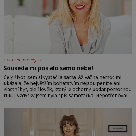
skutecnepribehy.cz
Souseda mi poslalo samo nebe!
Celý život jsem si vystačila sama. Až vážná nemoc mi
ukázala, že největším bohatstvím nejsou peníze ani
vlastní byt, ale člověk, který je ochotný podat pomocnou
ruku. Vždycky jsem byla spíš samotářka. Nepotřebovala
jsem kolem sebe partu kamarádek ani partnera. Stačily
mi knihy, práce a hlavně klid. Hned po studiích jsem
odešla z rodného města,