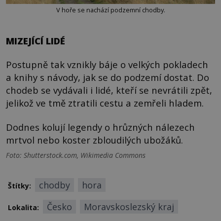
V hoře se nachází podzemní chodby.
MIZEJÍCÍ LIDÉ
Postupně tak vznikly báje o velkých pokladech
a knihy s návody, jak se do podzemí dostat. Do
chodeb se vydávali i lidé, kteří se nevrátili zpět,
jelikož ve tmě ztratili cestu a zemřeli hladem.
Dodnes kolují legendy o hrůzných nálezech
mrtvol nebo koster zbloudilých ubožáků.
Foto: Shutterstock.com, Wikimedia Commons
chodby
hora
Štítky:
Česko
Moravskoslezský kraj
Lokalita: