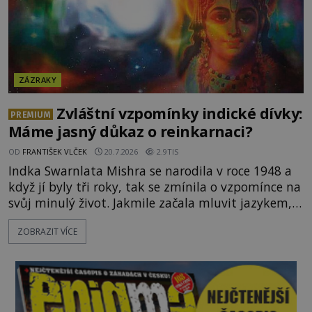
ZÁZRAKY
Zvláštní vzpomínky indické dívky:
PREMIUM
Máme jasný důkaz o reinkarnaci?
OD
FRANTIŠEK VLČEK
20.7.2026
2.9TIS
Indka Swarnlata Mishra se narodila v roce 1948 a
když jí byly tři roky, tak se zmínila o vzpomínce na
svůj minulý život. Jakmile začala mluvit jazykem,
který nikdo nezná, začali rodiče její podivné
ZOBRAZIT VÍCE
chování brát vážně. Je snad důkazem reinkarnace?
Swarnlata Mishra se narodila v Indii v roce 1948.
Na první pohled se zdá, že to bu