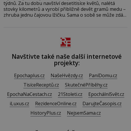
týdnů. Za tu dobu navštíví desetitisíce květů, nalétá
stovky kilometrů a vyrobí přibližně devět gramů medu –
zhruba jednu čajovou lžičku. Sama o sobě se může zdát
bezvýznamná. Teprve když se spojí s dalšími desítkami
tisíc příslušnic svého včelstva, vznikne jeden z
nejdokonalejších organismů
Navštivte také naše další internetové
projekty:
Epochaplus.cz
NašeHvězdy.cz
PaníDomu.cz
TisíceReceptů.cz
SkutečnéPříběhy.cz
EpochaNaCestach.cz
21Stoleti.cz
EpochálníSvět.cz
iLuxus.cz
RezidenceOnline.cz
DarujteČasopis.cz
HistoryPlus.cz
NejsemSama.cz