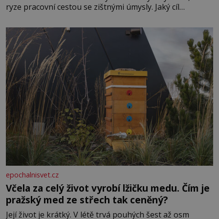
ryze pracovní cestou se zištnými úmysly. Jaký cíl
Casanova sledoval, když se například procházel uličkami
lotyšské Rigy? Casanova v Pobaltí kontaktoval tamní
zednářské lóže. Nebyl v této oblasti žádným nováčkem,
protože do zednářské
epochalnisvet.cz
Včela za celý život vyrobí lžičku medu. Čím je
pražský med ze střech tak ceněný?
Její život je krátký. V létě trvá pouhých šest až osm