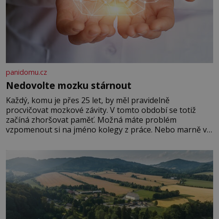
panidomu.cz
Nedovolte mozku stárnout
Každý, komu je přes 25 let, by měl pravidelně
procvičovat mozkové závity. V tomto období se totiž
začíná zhoršovat paměť. Možná máte problém
vzpomenout si na jméno kolegy z práce. Nebo marně v
paměti lovíte název knížky, kterou jste nedávno přečetli.
Je to opravdu tak, s věkem jako kdyby se paměť
rozhodla stávkovat. Cvičte