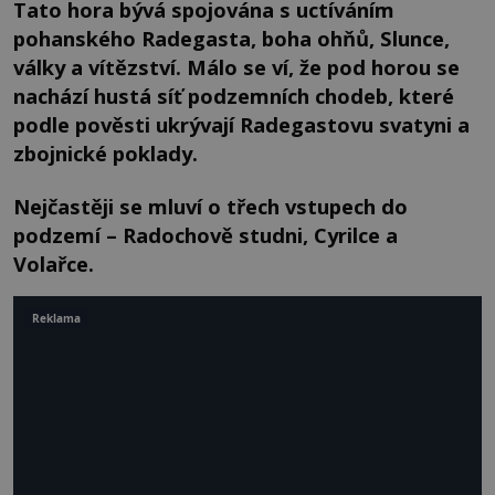
Tato hora bývá spojována s uctíváním
pohanského Radegasta, boha ohňů, Slunce,
války a vítězství. Málo se ví, že pod horou se
nachází hustá síť podzemních chodeb, které
podle pověsti ukrývají Radegastovu svatyni a
zbojnické poklady.
Nejčastěji se mluví o třech vstupech do
podzemí – Radochově studni, Cyrilce a
Volařce.
Reklama