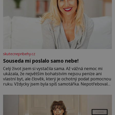
skutecnepribehy.cz
Souseda mi poslalo samo nebe!
Celý život jsem si vystačila sama. Až vážná nemoc mi
ukázala, že největším bohatstvím nejsou peníze ani
vlastní byt, ale člověk, který je ochotný podat pomocnou
ruku. Vždycky jsem byla spíš samotářka. Nepotřebovala
jsem kolem sebe partu kamarádek ani partnera. Stačily
mi knihy, práce a hlavně klid. Hned po studiích jsem
odešla z rodného města,