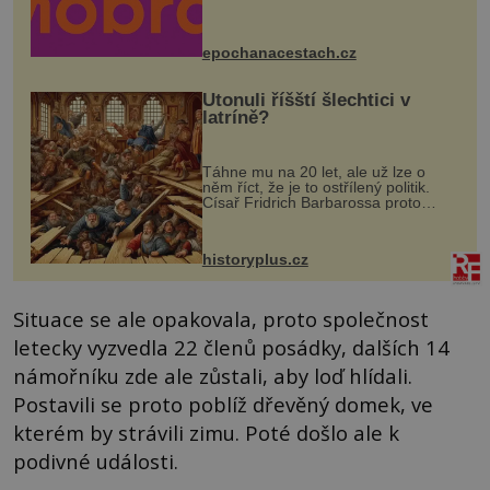
program se odehraje na Karlově a
Husově náměstí. Návštěvníci se
mohou těšit na víno, burčák, pes...
epochanacestach.cz
Utonuli říšští šlechtici v
latríně?
Táhne mu na 20 let, ale už lze o
něm říct, že je to ostřílený politik.
Císař Fridrich Barbarossa proto
posílá svého syna a dědice Jindřicha
VI. do Erfurtu, aby se stal
prostředníkem při řešení sporu m...
historyplus.cz
Situace se ale opakovala, proto společnost
letecky vyzvedla 22 členů posádky, dalších 14
námořníku zde ale zůstali, aby loď hlídali.
Postavili se proto poblíž dřevěný domek, ve
kterém by strávili zimu. Poté došlo ale k
podivné události.