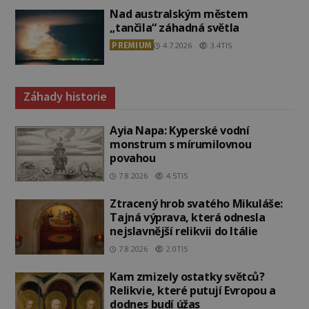
Nad australským městem
„tančila“ záhadná světla
PREMIUM
4.7.2026
3.4TIS
Záhady historie
Ayia Napa: Kyperské vodní
monstrum s mírumilovnou
povahou
7.8.2026
4.5TIS
Ztracený hrob svatého Mikuláše:
Tajná výprava, která odnesla
nejslavnější relikvii do Itálie
7.8.2026
2.0TIS
Kam zmizely ostatky světců?
Relikvie, které putují Evropou a
dodnes budí úžas