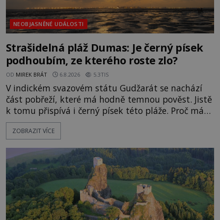
NEOBJASNĚNÉ UDÁLOSTI
Strašidelná pláž Dumas: Je černý písek
podhoubím, ze kterého roste zlo?
OD
MIREK BRÁT
6.8.2026
5.3TIS
V indickém svazovém státu Gudžarát se nachází
část pobřeží, které má hodně temnou pověst. Jistě
k tomu přispívá i černý písek této pláže. Proč má
pláž takové netypické zbarvení? Nakolik jsou
ZOBRAZIT VÍCE
pravdivé historky, že zde došlo k nevysvětlitelným
zmizením turistů? Ti, kteří se nebojí, nás mohou
následovat. Vstupujeme na pláž Dumas ve městě
Surat. Gu