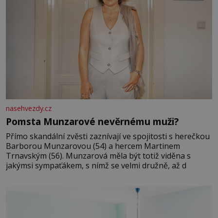
nasehvezdy.cz
Pomsta Munzarové nevěrnému muži?
Přímo skandální zvěsti zaznívají ve spojitosti s herečkou
Barborou Munzarovou (54) a hercem Martinem
Trnavským (56). Munzarová měla být totiž viděna s
jakýmsi sympaťákem, s nímž se velmi družně, až d