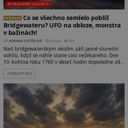
NEOBJASNĚNÉ UDÁLOSTI
Co se všechno semlelo poblíž
PREMIUM
Bridgewateru? UFO na obloze, monstra
v bažinách!
OD
ADRIANA VOJTÍŠKOVÁ
8.8.2026
433
Nad bridgewaterským okolím září jasné sluneční
světlo, když se náhle stane cosi nečekaného. Dne
10. května roku 1760 v deset hodin dopoledne zde
dojde k vůbec prvnímu historicky doloženému
ZOBRAZIT VÍCE
přeletu UFO. Podle záznamů vyzařuje takové
světlo, že vypadá jako „koule hořícího ohně“. Jde
jen o nějaký optický klam, nebo se zde skutečně
právě vznáší mimozemská loď