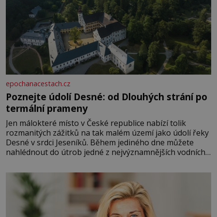
epochanacestach.cz
Poznejte údolí Desné: od Dlouhých strání po
termální prameny
Jen málokteré místo v České republice nabízí tolik
rozmanitých zážitků na tak malém území jako údolí řeky
Desné v srdci Jeseníků. Během jediného dne můžete
nahlédnout do útrob jedné z nejvýznamnějších vodních
elektráren v Evropě, vydat se na horské hřebeny, projet
se na koloběžce a den zakončit poznáváním památek ve
Velkých Losinách nebo v termálním