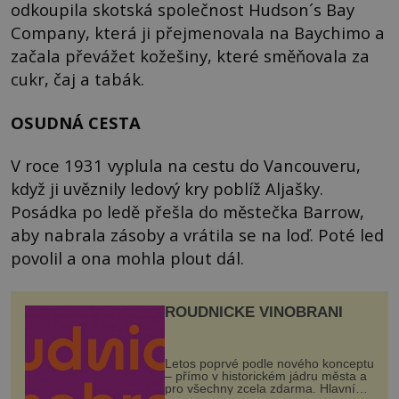
odkoupila skotská společnost Hudson´s Bay
Company, která ji přejmenovala na Baychimo a
začala převážet kožešiny, které směňovala za
cukr, čaj a tabák.
OSUDNÁ CESTA
V roce 1931 vyplula na cestu do Vancouveru,
když ji uvěznily ledový kry poblíž Aljašky.
Posádka po ledě přešla do městečka Barrow,
aby nabrala zásoby a vrátila se na loď. Poté led
povolil a ona mohla plout dál.
ROUDNICKÉ VINOBRANÍ
Letos poprvé podle nového konceptu
– přímo v historickém jádru města a
pro všechny zcela zdarma. Hlavní