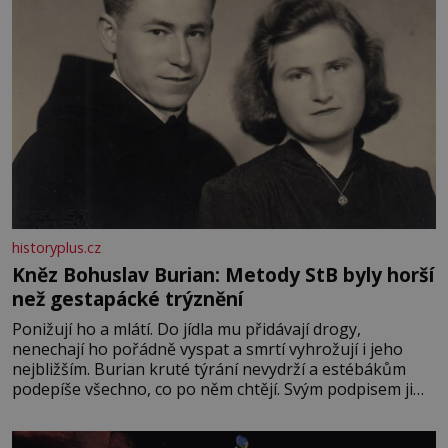
historyplus.cz
Kněz Bohuslav Burian: Metody StB byly horší
než gestapácké trýznění
Ponižují ho a mlátí. Do jídla mu přidávají drogy,
nenechají ho pořádně vyspat a smrtí vyhrožují i jeho
nejbližším. Burian kruté týrání nevydrží a estébákům
podepíše všechno, co po něm chtějí. Svým podpisem jim
potvrdí také to, že na něj během výslechů nikdo nevyvíjel
fyzický ani psychický nátlak. Syn brněnského řezníka