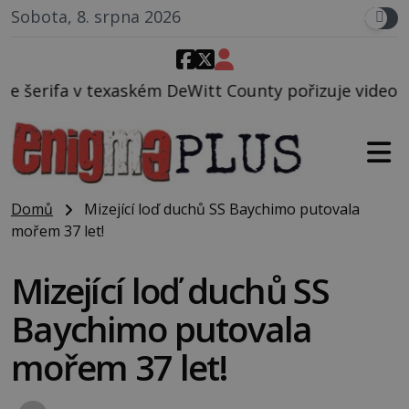
Sobota, 8. srpna 2026
 DeWitt County pořizuje video, na kterém před jeho 
Domů
Mizející loď duchů SS Baychimo putovala
mořem 37 let!
Mizející loď duchů SS
Baychimo putovala
mořem 37 let!