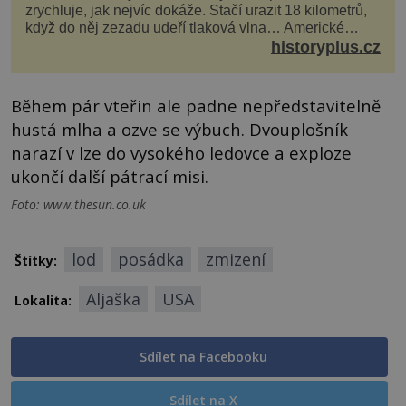
zrychluje, jak nejvíc dokáže. Stačí urazit 18 kilometrů,
když do něj zezadu udeří tlaková vlna… Americké
rozhodnutí svrhnout ničivou jadernou bombu ...
historyplus.cz
Během pár vteřin ale padne nepředstavitelně
hustá mlha a ozve se výbuch. Dvouplošník
narazí v lze do vysokého ledovce a exploze
ukončí další pátrací misi.
Foto: www.thesun.co.uk
lod
posádka
zmizení
Štítky:
Aljaška
USA
Lokalita:
Sdílet na Facebooku
Sdílet na X