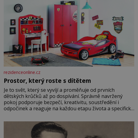
rezidenceonline.cz
Prostor, který roste s dítětem
Je to svět, který se vyvíjí a proměňuje od prvních
dětských krůčků až po dospívání. Správně navržený
pokoj podporuje bezpečí, kreativitu, soustředění i
odpočinek a reaguje na každou etapu života a specifické
potřeby dítěte. Pro nejmenší je klíčová jednoduchost,
měkkost a bezpečí, proto by pokoj miminka měl působit
především klidně a útulně. Předškolní věk je