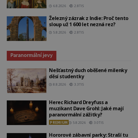
6.8.2026
2.8TIS
Železný zázrak z Indie: Proč tento
sloup už 1 600 let nezná rez?
5.8.2026
2.8TIS
Paranormální jevy
Nešťastný duch oběšené milenky
děsí studentky
8.8.2026
3.3TIS
Herec Richard Dreyfuss a
muzikant Dave Grohl: Jaké mají
paranormální zážitky?
PREMIUM
5.8.2026
3.0TIS
Hororové zábavní parky: Straší tu