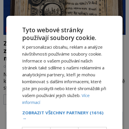
Tyto webové stránky
NEOBJASNĚNÉ UDÁLOSTI
používají soubory cookie.
Záhada Rohoncského kodexu: Ukrývá
K personalizaci obsahu, reklam a analýze
zapomenutý jazyk, tajnou šifru, nebo
návštěvnosti používáme soubory cookie.
mistrovský podvrh?
Informace o vašem používání našich
OD
HELENA STEJSKALOVÁ
3.8.2026
3.1TIS
stránek také sdílíme s našimi reklamními a
Na první pohled připomíná obyčejnou starou
analytickými partnery, kteří je mohou
knihu. Jakmile ji však otevřete, ocitnete se ve světě
kombinovat s dalšími informacemi, které
stovek neznámých znaků, podivných ilustrací a
jste jim poskytli nebo které shromáždili při
textu, který už téměř dvě století vzdoruje všem
vašem používání jejich služeb.
Více
ZOBRAZIT VÍCE
pokusům o rozluštění. Rohoncský kodex patří mezi
informací
největší záhady evropských dějin a dodnes nikdo s
ZOBRAZIT VŠECHNY PARTNERY
(1616)
jistotou neví, kdo jej napsal, kdy vznikl ani co
→
vlastně vypráví. Rohoncský kodex se poprvé
objevuje v roce