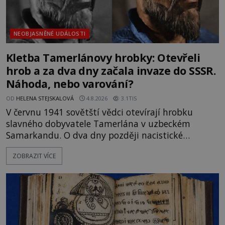
NEOBJASNĚNÉ UDÁLOSTI
Kletba Tamerlánovy hrobky: Otevřeli
hrob a za dva dny začala invaze do SSSR.
Náhoda, nebo varování?
OD
HELENA STEJSKALOVÁ
4.8.2026
3.1TIS
V červnu 1941 sovětští vědci otevírají hrobku
slavného dobyvatele Tamerlána v uzbeckém
Samarkandu. O dva dny později nacistické
Německo zahajuje operaci Barbarossa a napadá
ZOBRAZIT VÍCE
Sovětský svaz. Shoda dat je natolik zarážející, že se
rodí jedna z nejslavnějších „kleteb“ 20. století. Je
na legendě něco pravdy, nebo jde jen o fascinující
souhru okolností? Když antropolog Michail
Gerasimov (1907-1970) a