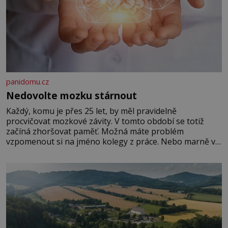
panidomu.cz
Nedovolte mozku stárnout
Každý, komu je přes 25 let, by měl pravidelně
procvičovat mozkové závity. V tomto období se totiž
začíná zhoršovat paměť. Možná máte problém
vzpomenout si na jméno kolegy z práce. Nebo marně v
paměti lovíte název knížky, kterou jste nedávno přečetli.
Je to opravdu tak, s věkem jako kdyby se paměť
rozhodla stávkovat. Cvičte