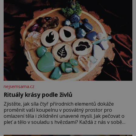
chce být knězem a
nejsemsama.cz
Rituály krásy podle živlů
Zjistěte, jak síla čtyř přírodních elementů dokáže
proměnit vaši koupelnu v posvátný prostor pro
omlazení těla i zklidnění unavené mysli. Jak pečovat o
pleť a tělo v souladu s hvězdami? Každá z nás v sobě
nese otisk vesmíru, který se projevuje nejen v naší
povaze, ale i v potřebách naší pokožky. Ohnivá znamení