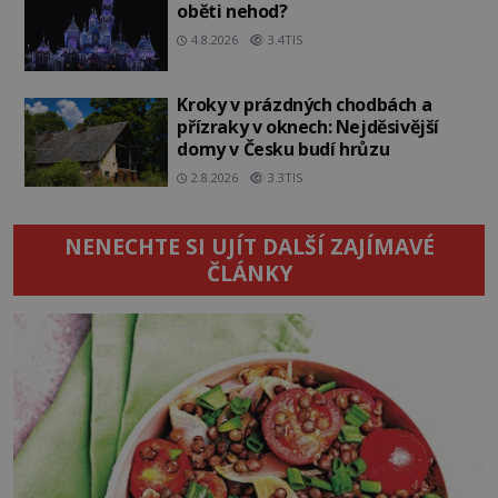
oběti nehod?
4.8.2026
3.4TIS
Kroky v prázdných chodbách a
přízraky v oknech: Nejděsivější
domy v Česku budí hrůzu
2.8.2026
3.3TIS
NENECHTE SI UJÍT DALŠÍ ZAJÍMAVÉ
ČLÁNKY