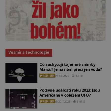
Vesmír a technologie
Co zachycují tajemné snímky
Marsu? Je na něm přeci jen voda?
PREMIUM
7.8.2026
1.8TIS
Podivné události roku 2023: Jsou
Američané v obležení UFO?
PREMIUM
27.7.2026
3.5TIS