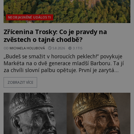
NEOBJASNĚNÉ UDÁLOSTI
Zřícenina Trosky: Co je pravdy na
zvěstech o tajné chodbě?
OD
MICHAELA HOLUBOVÁ
5.8.2026
3.1TIS
„Budeš se smažit v horoucích peklech!“ povykuje
Markéta na o dvě generace mladší Barboru. Ta jí
za chvíli slovní palbu opětuje. První je zarytá
katolička, druhá přesvědčená kališnice. A každá z
ZOBRAZIT VÍCE
nich se usídlí na jedné z věží slavného hradu
Trosky. Šlechtic Ota IV. z Bergova (1399–1452) patří
mezi vůdce protihusitského boje. Za manželku má
skutečně jistou